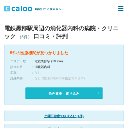
電鉄黒部駅周辺の消化器内科の病院・クリニ
ック
口コミ・評判
（5件）
5件の医療機関が見つかりました
エリア・駅
電鉄黒部駅 (1000m)
診療科目
消化器内科
名称
なし
詳細条件
なし (曜日や時間帯を指定できます)
条件変更・絞り込み
土曜日診療で絞り込む (4件)