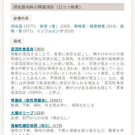
消化器内科の関連項目（口コミ検索）
診療内容
消化器
(1077)、
排泄（便）
(160)、
再検査・精密検査
(916)、
筋
肉・骨
(871)、
インフルエンザ
(510)
病気
逆流性食道炎
(360)
胃酸が逆流することで、食道に炎症を起こし、胸やけやのどの違
和感などの不快な症状が起こる病気。生活習慣の改善や薬物療法
で逆流症状が治まることが多い病気。また、症状が収まったと治
療を中断すると9割が再発すると言われ、炎症を繰り返していると
食道がんになるリスクが高いといわれる「バレット食道」に変化
することもあるため、早期発見・早期治療が望ましい。なお、厳
密には内視鏡で食道粘膜に炎症が見られる場合を「逆流性食道
炎」、炎症の有無に関わらず、胸やけがある場合を総じて「胃食
道逆流症（GERD）」と呼ぶ。
胃腸炎（急性胃腸炎）
(1027)
腹痛、下痢、嘔吐、吐き気を伴い、発熱を生じる
大腸ポリープ
(229)
血便、肛門からの出血（痛みなし）
過敏性腸症候群（IBS）
(179)
慢性の下痢、慢性の便秘、下痢と便秘を繰り返すなど。腹痛を伴