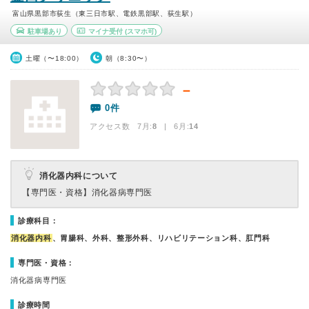
富山県黒部市荻生（東三日市駅、電鉄黒部駅、荻生駅）
駐車場あり
マイナ受付
(スマホ可)
土曜（〜18:00）
朝（8:30〜）
－
0件
アクセス数 7月:
8
| 6月:
14
消化器内科について
【専門医・資格】
消化器病専門医
診療科目：
消化器内科
、胃腸科、外科、整形外科、リハビリテーション科、肛門科
専門医・資格：
消化器病専門医
診療時間