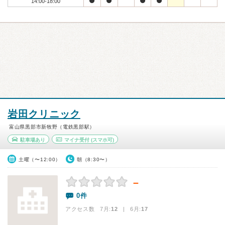
14:00-18:00
岩田クリニック
富山県黒部市新牧野（電鉄黒部駅）
駐車場あり
マイナ受付
(スマホ可)
土曜（〜12:00）
朝（8:30〜）
－
0件
アクセス数 7月:
12
| 6月:
17