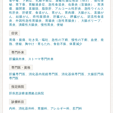
食中毒
、
下痢症
、
乳糖不耐症
、
過敏性腸症候群（IBS）
、
慢性便
秘
、
胃下垂
、
胃酸過多症
、
急性食道炎
、
虫垂炎（盲腸炎）
、
胃潰
瘍
、
腸閉塞
、
直腸脱
、
脂肪肝
、
アルコール性肝炎
、
急性ウイルス
性肝炎
、
肝硬変
、
食道がん
、
胃がん
、
胃肉腫
、
大腸がん
、
直腸が
ん
、
結腸がん
、
癌性腹膜炎
、
肝臓がん
、
膵臓がん
、
逆流性食道
炎
、
外因性急性胃腸炎
、
胃腸炎（急性胃腸炎）
、
大腸ポリープ
、
胃炎
、
潰瘍性大腸炎
、
慢性胃炎
、
便秘
症状
胃痛・腹痛
、
吐き気・嘔吐
、
急性の下痢
、
慢性の下痢
、
血便
、
発
熱
、
便秘
、
胸やけ・胃もたれ
、
食欲不振
、
体重減少
専門外来
肝臓病外来
、
ストーマ専門外来
専門医・資格
肝臓専門医
、
消化器内視鏡専門医
、
消化器病専門医
、
大腸肛門病
専門医
指定病院
肝疾患診療連携拠点病院
診療科目
内科
、
消化器外科
、
胃腸科
、
アレルギー科
、
肛門科