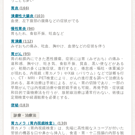
うことも多い
胃炎
(166)
潰瘍性大腸炎
(103)
血便、左下腹部の腹痛などの症状がでる
慢性胃炎
(94)
胃もたれ、食欲不振、吐血など
胃潰瘍
(112)
みぞおちの痛み、吐血、胸やけ、血便などの症状を伴う
胃がん
(95)
胃の粘膜内にできた悪性腫瘍。症状には胃（みぞおち）の痛み・
違和感、胸やけ、吐き気、食欲不振、貧血、黒い便などがある
が、初期の多くは無症状。進行すると、倦怠感・嘔吐・体重減少
が現れる。内視鏡（胃カメラ）やX線（バリウム）などで診断を行
い、CT・MRI・PET検査により、がんの進行度を調べて治療法を
決める。基本治療は手術による、がん・胃の切除であり、一部の
早期がんでは内視鏡治療や腹腔鏡手術も可能。再発予防・症状緩
和目的で薬物療法を行うが、放射線治療は通常行わない。術後は
定期検査や経過観察を必要とする。
便秘
(183)
診療・治療法
胃カメラ（胃内視鏡検査）
(130)
胃カメラ（胃内視鏡検査）は、先端に高性能なスコープが付いた
管状の機器を口や鼻から挿入し、食道・胃・十二指腸の内部を観