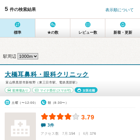
5
件の検索結果
表示順について
標準
★の数
レビュー数
新着・更新
駅周辺
大橋耳鼻科・眼科クリニック
富山県黒部市新牧野（東三日市駅、電鉄黒部駅）
駐車場あり
マイナ受付
(スマホ可)
女医在籍
土曜（〜12:00）
朝（8:30〜）
3.79
3件
アクセス数 7月:
154
| 6月:
176