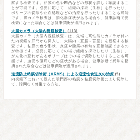
察する検査です。粘膜の色や凹凸などの形状を詳しく確認するこ
とが可能です。必要に応じて、組織の採取（生検）を行ったり、
ポリープの切除や止血処理などの治療を行ったりすることも可能
です。胃カメラ検査は、消化器症状がある場合や、健康診断で要
検査になった場合などは健康保険が適用されます。
大腸カメラ（大腸内視鏡検査）
(113)
大腸カメラ（大腸内視鏡検査）は、先端に高性能なカメラが付い
た内視鏡を肛門から挿入し、大腸内（直腸～盲腸）を観察する検
査です。粘膜の色や形状、炎症や腫瘍の有無を直接確認できるの
が特徴です。必要に応じてその場で組織を採取したり（生検）、
がん化の恐れがあるポリープはその場で切除したりすることも可
能です。血便や腹痛などの症状がある場合、健康診断で異常を指
摘された場合などは健康保険が適用されます。
逆流防止粘膜切除術（ARMS）による逆流性食道炎の治療
(5)
内視鏡下において緩んだ噴門部の粘膜を粘膜切除術により切除し
て、隙間なく修復する方法。