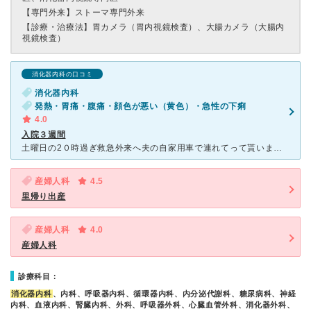
【専門外来】
ストーマ専門外来
【診療・治療法】
胃カメラ（胃内視鏡検査）、大腸カメラ（大腸内
視鏡検査）
消化器内科の口コミ
消化器内科
発熱・胃痛・腹痛・顔色が悪い（黄色）・急性の下痢
4.0
入院３週間
土曜日の2０時過ぎ救急外来へ夫の自家用車で連れてって貰いました。 高熱と腹部重圧感で意識不明でした。気が付いたら腕には 点滴してCT室で撮影中でした。痛み止め注射のお陰か 切り込むような腹部の圧
産婦人科
4.5
里帰り出産
産婦人科
4.0
産婦人科
診療科目：
消化器内科
、内科、呼吸器内科、循環器内科、内分泌代謝科、糖尿病科、神経
内科、血液内科、腎臓内科、外科、呼吸器外科、心臓血管外科、消化器外科、