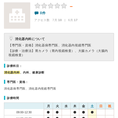
－
0件
アクセス数 7月:
10
| 6月:
17
消化器内科について
【専門医・資格】
消化器病専門医、消化器内視鏡専門医
【診療・治療法】
胃カメラ（胃内視鏡検査）、大腸カメラ（大腸内
視鏡検査）
診療科目：
消化器内科
、内科、健康診断
専門医・資格：
消化器病専門医、消化器内視鏡専門医
診療時間
月
火
水
木
金
土
日
祝
09:00-12:30