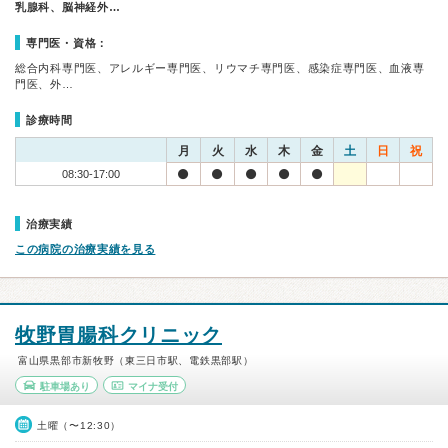
乳腺科、脳神経外…
専門医・資格：
総合内科専門医、アレルギー専門医、リウマチ専門医、感染症専門医、血液専
門医、外…
診療時間
月
火
水
木
金
土
日
祝
08:30-17:00
治療実績
この病院の治療実績を見る
牧野胃腸科クリニック
富山県黒部市新牧野（東三日市駅、電鉄黒部駅）
駐車場あり
マイナ受付
土曜（〜12:30）