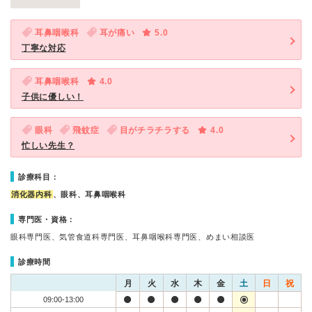
耳鼻咽喉科
耳が痛い
5.0
丁寧な対応
耳鼻咽喉科
4.0
子供に優しい！
眼科
飛蚊症
目がチラチラする
4.0
忙しい先生？
診療科目：
消化器内科
、眼科、耳鼻咽喉科
専門医・資格：
眼科専門医、気管食道科専門医、耳鼻咽喉科専門医、めまい相談医
診療時間
月
火
水
木
金
土
日
祝
09:00-13:00