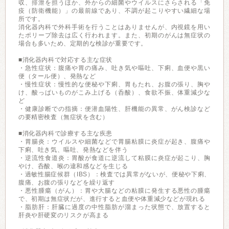
収、排泄を担うほか、外からの細菌やウイルスにさらされる「免
疫（防衛機能）」の最前線であり、不調が起こりやすい繊細な場
所です。
消化器内科で外科手術を行うことはありませんが、内視鏡を用い
たポリープ除去は広く行われます。また、初期のがんは無症状の
場合も多いため、定期的な検診が重要です。
■消化器内科で対応する主な症状
・急性症状：腹痛や胃の痛み、吐き気や嘔吐、下痢、血便や黒い
便（タール便）、発熱など
・慢性症状：慢性的な便秘や下痢、胃もたれ、お腹の張り、胸や
け、酸っぱいものがこみ上げる（呑酸）、食欲不振、体重減少な
ど
・健康診断での指摘：便潜血陽性、肝機能の異常、がん検診など
の要精密検査（無症状を含む）
■消化器内科で診療する主な疾患
・胃腸炎：ウイルスや細菌などで胃腸粘膜に炎症が起き、腹痛や
下痢、吐き気、嘔吐、発熱などを伴う
・逆流性食道炎：胃酸が食道に逆流して粘膜に炎症が起こり、胸
やけ、呑酸、喉の違和感などを生じる
・過敏性腸症候群（IBS）：検査では異常がないが、便秘や下痢、
腹痛、お腹の張りなどを繰り返す
・悪性腫瘍（がん）：胃や大腸などの粘膜に発生する悪性の腫瘍
で、初期は無症状だが、進行すると血便や体重減少などが現れる
・脂肪肝：肝臓に過度の中性脂肪が溜まった状態で、放置すると
肝炎や肝硬変のリスクが高まる