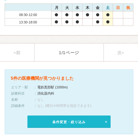
月
火
水
木
金
土
日
祝
08:30-12:00
13:30-18:00
«前
1/1ページ
次»
5件の医療機関が見つかりました
エリア・駅
電鉄黒部駅 (1000m)
診療科目
消化器内科
名称
なし
詳細条件
なし (曜日や時間帯を指定できます)
条件変更・絞り込み