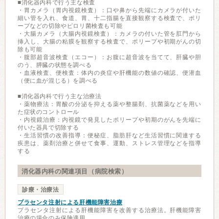
■消化器内科で行う主な検査
・胃カメラ（胃内視鏡検査）：口や鼻から先端にカメラが付いた
細い管を入れ、食道、胃、十二指腸を直接観察する検査で、ポリ
ープなどの切除やピロリ菌検査も可能
・大腸カメラ（大腸内視鏡検査）：カメラの付いた管を肛門から
挿入し、大腸の粘膜を観察する検査で、ポリープや初期がんの切
除も可能
・腹部超音波検査（エコー）：お腹に超音波を当てて、肝臓や胆
のう、膵臓の状態を調べる
・血液検査、便検査：体内の炎症や肝機能の数値の確認、便潜血
（便に血が混じる）を調べる
■消化器内科で行う主な治療法
・薬物療法：胃酸の分泌を抑える薬や整腸剤、抗菌薬などを用い
た症状のコントロール
・内視鏡治療：内視鏡で発見したポリープや初期のがんを先端に
付いた器具で切除する
・生活習慣の改善指導：便秘症、脂肪肝など生活習慣に関連する
疾患は、薬剤治療と併せて食事、運動、ストレス管理などを指導
する
消化器内科の関連項目（病院検索）
診療・治療法
プラセンタ注射による肝機能障害治療
プラセンタ注射による肝機能障害を改善する治療法。肝機能障害
治療の場合のみ保険適用。