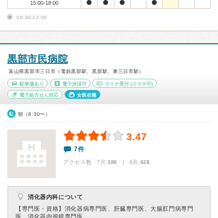
15:00-18:00
08:30-12:00
黒部市民病院
富山県黒部市三日市（電鉄黒部駅、黒部駅、東三日市駅）
駐車場あり
電子決済可
マイナ受付
(スマホ可)
電子処方せん対応
女医在籍
朝（8:30〜）
3.47
7件
アクセス数 7月:
386
| 6月:
428
消化器内科について
【専門医・資格】
消化器病専門医、肝臓専門医、大腸肛門病専門
医、消化器内視鏡専門医