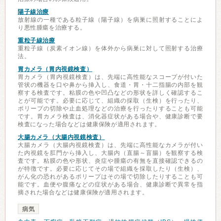
陽子線治療
放射線の一種である粒子線（陽子線）を病巣に照射することによ
り悪性腫瘍を治療する。
重粒子線治療
重粒子線（炭素イオン線）を体外から病巣に対して照射する治療
法。
胃カメラ（胃内視鏡検査）
胃カメラ（胃内視鏡検査）は、先端に高性能なスコープが付いた
管状の機器を口や鼻から挿入し、食道・胃・十二指腸の内部を観
察する検査です。粘膜の色や凹凸などの形状を詳しく確認するこ
とが可能です。必要に応じて、組織の採取（生検）を行ったり、
ポリープの切除や止血処理などの治療を行ったりすることも可能
です。胃カメラ検査は、消化器症状がある場合や、健康診断で要
検査になった場合などは健康保険が適用されます。
大腸カメラ（大腸内視鏡検査）
大腸カメラ（大腸内視鏡検査）は、先端に高性能なカメラが付い
た内視鏡を肛門から挿入し、大腸内（直腸～盲腸）を観察する検
査です。粘膜の色や形状、炎症や腫瘍の有無を直接確認できるの
が特徴です。必要に応じてその場で組織を採取したり（生検）、
がん化の恐れがあるポリープはその場で切除したりすることも可
能です。血便や腹痛などの症状がある場合、健康診断で異常を指
摘された場合などは健康保険が適用されます。
病気