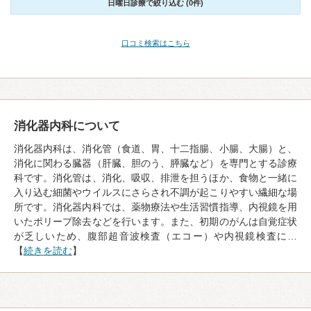
日曜日診療で絞り込む (0件)
口コミ検索はこちら
消化器内科について
消化器内科は、消化管（食道、胃、十二指腸、小腸、大腸）と、
消化に関わる臓器（肝臓、胆のう、膵臓など）を専門とする診療
科です。消化管は、消化、吸収、排泄を担うほか、食物と一緒に
入り込む細菌やウイルスにさらされ不調が起こりやすい繊細な場
所です。消化器内科では、薬物療法や生活習慣指導、内視鏡を用
いたポリープ除去などを行います。また、初期のがんは自覚症状
が乏しいため、腹部超音波検査（エコー）や内視鏡検査に…
【
続きを読む
】