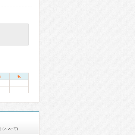
日
祝
 (スマホ可)