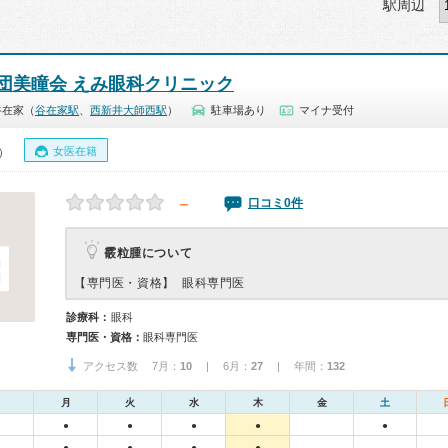
駅周辺
団美瞳会 えみ眼科クリニック
谷在家（
谷在家駅
、
西新井大師西駅
）
駐車場あり
マイナ受付
女医在籍
0）
－
口コミ0件
霰粒腫について
【専門医・資格】
眼科専門医
診療科：
眼科
専門医・資格：
眼科専門医
アクセス数 7月：
10
| 6月：
27
| 年間：
132
月
火
水
木
金
土
●
●
●
●
●
●
●
●
●