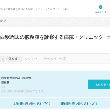
駅周辺の霰粒腫を診察する病院・クリニック 7件 口コミ・評判
Calooとは
師西駅
師西駅周辺の霰粒腫を診察する病院・クリニック
（
×
×
駅
霰粒腫
西新井大師西駅 (1000m)
霰粒腫
条件変更・
なし
なし (曜日や時間帯を指定できます)
土曜日診療で絞り込む (7件)
日曜日診療で絞り込む (1件)