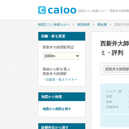
病院口コミ検索カルー - 西新井大師西
病院口コミ検索カルー
病院検索
霰粒腫
西新井大
距離・駅を変更
西新井大
西新井大師西駅周辺
ミ・評判
西新井大師西
路線から駅を選ぶ
西新井大師西駅
日暮里・舎人ライナー
エリア・駅
地図から検索
病気
名称
詳細条件
地図から病院を探す
診療科目から探す