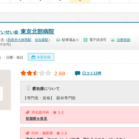
東京北部病院
けいせい会
江北（
西新井大師西駅
、
谷在家駅
）
駐車場あり
電子決済可
治療実績
マホ可)
女医在籍
00）・日曜・祝日
2.68
口コミ12件
霰粒腫について
【専門医・資格】
眼科専門医
消化器外科
5.0
初期癌を発見
内科・脳梗塞
5.0