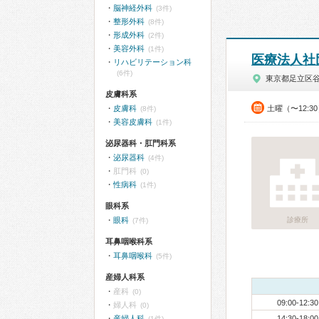
脳神経外科
(3件)
整形外科
(8件)
形成外科
(2件)
美容外科
(1件)
医療法人社
リハビリテーション科
(6件)
東京都足立区
皮膚科系
皮膚科
土曜（〜12:3
(8件)
美容皮膚科
(1件)
泌尿器科・肛門科系
泌尿器科
(4件)
肛門科
(0)
性病科
(1件)
眼科系
眼科
診療所
(7件)
耳鼻咽喉科系
耳鼻咽喉科
(5件)
産婦人科系
産科
(0)
09:00-12:30
婦人科
(0)
産婦人科
14:30-18:00
(1件)