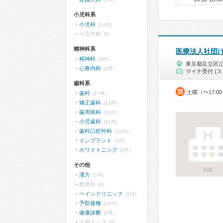
小児科系
小児科
(14件)
小児外科
(0)
精神科系
医療法人社団
精神科
(5件)
東京都足立区
心療内科
(2件)
マイナ受付 (ス
歯科系
土曜（〜17:
歯科
(27件)
矯正歯科
(13件)
歯周病科
(11件)
小児歯科
(21件)
歯科口腔外科
(16件)
インプラント
(4件)
ホワイトニング
(5件)
その他
病院
漢方
(3件)
救急科
(0)
ペインクリニック
(1件)
予防接種
(24件)
健康診断
(2件)
人間ドック
(0)