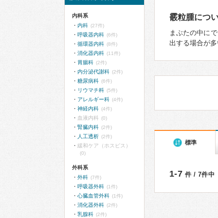
内科系
霰粒腫につ
内科
(27件)
まぶたの中にで
呼吸器内科
(6件)
出する場合が多
循環器内科
(8件)
消化器内科
(11件)
胃腸科
(2件)
内分泌代謝科
(2件)
糖尿病科
(6件)
リウマチ科
(5件)
アレルギー科
(4件)
神経内科
(4件)
血液内科
(0)
腎臓内科
(2件)
人工透析
(2件)
標準
緩和ケア（ホスピス）
(0)
外科系
1-7
件 / 7件中
外科
(7件)
呼吸器外科
(1件)
心臓血管外科
(1件)
消化器外科
(2件)
乳腺科
(2件)