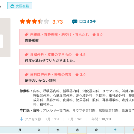
女医在籍
0）
3.73
口コミ3件
内視鏡・胃静脈瘤・胸やけ・胃もたれ
5.0
胃静脈瘤
形成外科・皮膚のできもの
4.5
何度か通わせていただきました。
歯科口腔外科・唾液の異常
3.0
納得のいかない説明
診療科：
内科、呼吸器内科、循環器内科、消化器内科、リウマチ科、神経内
呼吸器外科、心臓血管外科、消化器外科、乳腺科、脳神経外科、整
成外科、美容外科、皮膚科、泌尿器科、眼科、耳鼻咽喉科、産婦人
科、精神科…
専門医・資格：
アクセス数 7月：
957
| 6月：
970
| 年間：
10,991
月
火
水
木
金
土