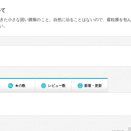
いて
きた小さな固い腫瘤のこと。自然に治ることはないので、霰粒腫を包
い。
★の数
レビュー数
新着・更新