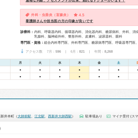
適格な判断、アセスメントが出来、頼れるドクターがいます！
外科・虫垂炎（盲腸炎）
4.5
看護師さんや担当医の方の印象が良いです
診療科：
内科、呼吸器内科、循環器内科、消化器内科、糖尿病科、外科、消
乳腺科、脳神経外科、整形外科、皮膚科、泌尿器科、眼科
専門医・資格：
アクセス数 7月：
596
| 6月：
821
| 年間：
8,268
月
火
水
木
金
土
●
●
●
●
●
●
●
●
●
●
●
●
西新井本町（
大師前駅
、
江北駅
、
西新井大師西駅
）
駐車場あり
マイナ受付 (スマ
0）