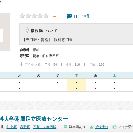
0）
－
口コミ0件
霰粒腫について
【専門医・資格】
眼科専門医
診療科：
眼科
専門医・資格：
眼科専門医
アクセス数 7月：
50
| 6月：
110
| 年間：
186
月
火
水
木
金
土
●
●
●
●
●
●
●
●
●
科大学附属足立医療センター
江北（
江北駅
、
高野駅
、
西新井大師西駅
）
駐車場あり
治療実績
マイナ受付