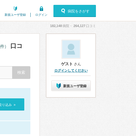
病院をさがす
新規ユーザ登録
ログイン
182,148
病院・
264,127
口コミ
口コ
7件）
ゲスト
さん
ログインしてください
新規ユーザ登録
絞り込み »