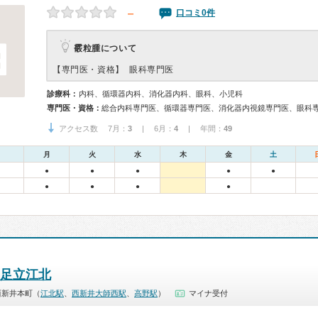
－
口コミ0件
霰粒腫について
【専門医・資格】
眼科専門医
診療科：
内科、循環器内科、消化器内科、眼科、小児科
専門医・資格：
総合内科専門医、循環器専門医、消化器内視鏡専門医、眼科
アクセス数 7月：
3
| 6月：
4
| 年間：
49
月
火
水
木
金
土
●
●
●
●
●
●
●
●
●
 足立江北
西新井本町（
江北駅
、
西新井大師西駅
、
高野駅
）
マイナ受付