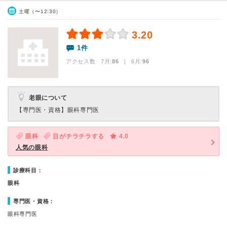
土曜（〜12:30）
3.20
1件
アクセス数 7月:
86
| 6月:
96
老眼について
【専門医・資格】
眼科専門医
眼科
目がチラチラする
4.0
人気の眼科
診療科目：
眼科
専門医・資格：
眼科専門医