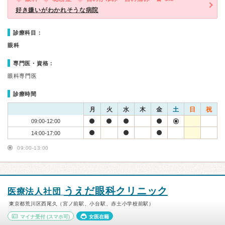
好き嫌いがわかれそうな病院
診療科目：
眼科
専門医・資格：
眼科専門医
診療時間
月
火
水
木
金
土
日
祝
09:00-12:00
14:00-17:00
09:00-13:00
うえだ眼科クリニック
医療法人社団
東京都荒川区西尾久（宮ノ前駅、小台駅、赤土小学校前駅）
マイナ受付
(スマホ可)
女医在籍