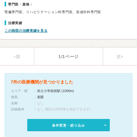
専門医・資格：
腎臓専門医、リハビリテーション科専門医、形成外科専門医
治療実績
この病院の治療実績を見る
«前
1/1ページ
次»
7件の医療機関が見つかりました
エリア・駅
赤土小学校前駅 (1000m)
病気
老眼
名称
なし
詳細条件
なし (曜日や時間帯を指定できます)
条件変更・絞り込み