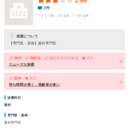
2.99
2件
アクセス数 7月:
103
| 6月:
124
老眼について
【専門医・資格】
眼科専門医
眼科
飛蚊症
目がチラチラする
3.5
スムーズな診察
眼科
2.5
待ち時間が長く、高齢者が多い
診療科目：
眼科
専門医・資格：
眼科専門医