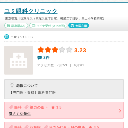
ユミ眼科クリニック
東京都荒川区東尾久（東尾久三丁目駅、町屋二丁目駅、赤土小学校前駅）
駐車場あり
マイナ受付
(スマホ可)
女医在籍
土曜（〜13:00）
3.23
2件
アクセス数 7月:
53
| 6月:
61
老眼について
【専門医・資格】
眼科専門医
眼科
視力の低下
3.5
気さくな先生
眼科
花粉症
目のかゆみ・目の痛み
3.5