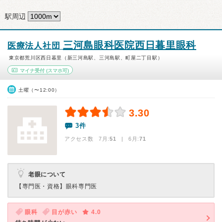
駅周辺
三河島眼科医院西日暮里眼科
医療法人社団
東京都荒川区西日暮里（新三河島駅、三河島駅、町屋二丁目駅）
マイナ受付
(スマホ可)
土曜（〜12:00）
3.30
3件
アクセス数 7月:
51
| 6月:
71
老眼について
【専門医・資格】
眼科専門医
眼科
目が赤い
4.0