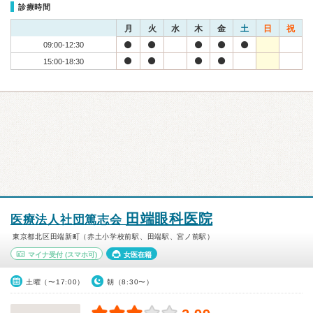
診療時間
月
火
水
木
金
土
日
祝
09:00-12:30
15:00-18:30
田端眼科医院
医療法人社団篤志会
東京都北区田端新町（赤土小学校前駅、田端駅、宮ノ前駅）
マイナ受付
(スマホ可)
女医在籍
土曜（〜17:00）
朝（8:30〜）