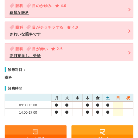
眼科
目のかゆみ
4.0
綺麗な眼科
眼科
目がチラチラする
4.0
きれいな眼科です
眼科
目が赤い
2.5
左目充血し、受診
診療科目：
眼科
診療時間
月
火
水
木
金
土
日
祝
09:00-13:00
14:00-17:00