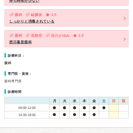
待ち時間が少ない
眼科
結膜炎
3.5
しっかりと消毒されている
眼科
花粉症
目のかゆみ
3.0
西日暮里眼科
診療科目：
眼科
専門医・資格：
眼科専門医
診療時間
月
火
水
木
金
土
日
祝
09:00-12:00
14:30-18:00