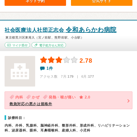
ネット予約
公式サイト
令和あらかわ病院
社会医療法人社団正志会
東京都荒川区東尾久（宮ノ前駅、熊野前駅、小台駅）
マイナ受付
電子処方せん対応
2.78
1件
アクセス数 7月:
179
| 6月:
177
内科
かぜ
発熱・喉が痛い
2.0
救急対応の悪さは規格外
診療科目：
内科、外科、乳腺科、脳神経外科、整形外科、形成外科、リハビリテーション
科、泌尿器科、眼科、耳鼻咽喉科、産婦人科、小児科