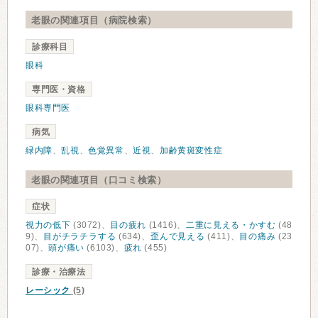
老眼の関連項目（病院検索）
診療科目
眼科
専門医・資格
眼科専門医
病気
緑内障
、
乱視
、
色覚異常
、
近視
、
加齢黄斑変性症
老眼の関連項目（口コミ検索）
症状
視力の低下
(3072)、
目の疲れ
(1416)、
二重に見える・かすむ
(48
9)、
目がチラチラする
(634)、
歪んで見える
(411)、
目の痛み
(23
07)、
頭が痛い
(6103)、
疲れ
(455)
診療・治療法
レーシック
(5)