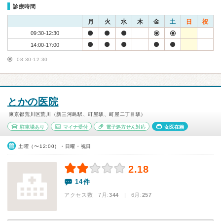
診療時間
月
火
水
木
金
土
日
祝
09:30-12:30
14:00-17:00
08:30-12:30
とかの医院
東京都荒川区荒川（新三河島駅、町屋駅、町屋二丁目駅）
駐車場あり
マイナ受付
電子処方せん対応
女医在籍
土曜（〜12:00）・日曜・祝日
2.18
14件
アクセス数 7月:
344
| 6月:
257