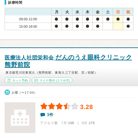
診療時間
月
火
水
木
金
土
日
祝
09:00-12:00
15:00-18:00
だんのうえ眼科クリニック
医療法人社団栄和会
熊野前院
東京都荒川区東尾久（熊野前駅、東尾久三丁目駅、宮ノ前駅）
ネット予約
マイナ受付
(スマホ可)
土曜（〜17:00）
3.28
3件
アクセス数 7月:
168
| 6月:
179