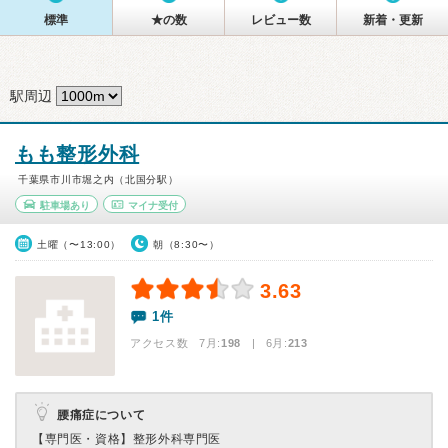
標準
★の数
レビュー数
新着・更新
駅周辺
もも整形外科
千葉県市川市堀之内（北国分駅）
駐車場あり
マイナ受付
土曜（〜13:00）
朝（8:30〜）
3.63
1件
アクセス数 7月:
198
| 6月:
213
腰痛症について
【専門医・資格】
整形外科専門医