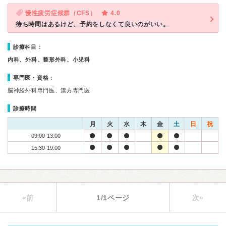
慢性疲労症候群（CFS）
4.0
待ち時間はあるけど、予約をしなくて良いのがいい。
診療科目：
内科、外科、整形外科、小児科
専門医・資格：
脳神経外科専門医、漢方専門医
診療時間
月
火
水
木
金
土
日
祝
09:00-13:00
15:30-19:00
«前
1/1ページ
次»