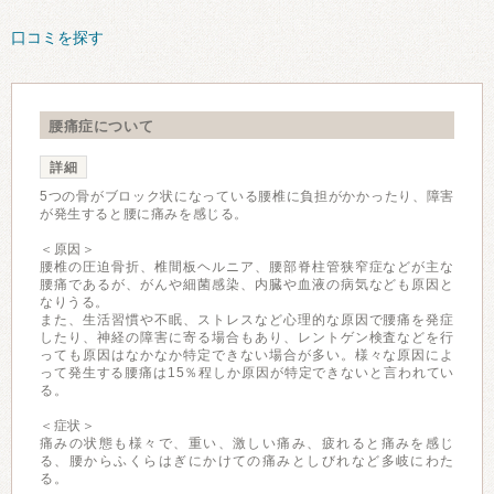
口コミを探す
腰痛症について
詳細
5つの骨がブロック状になっている腰椎に負担がかかったり、障害
が発生すると腰に痛みを感じる。
＜原因＞
腰椎の圧迫骨折、椎間板ヘルニア、腰部脊柱管狭窄症などが主な
腰痛であるが、がんや細菌感染、内臓や血液の病気なども原因と
なりうる。
また、生活習慣や不眠、ストレスなど心理的な原因で腰痛を発症
したり、神経の障害に寄る場合もあり、レントゲン検査などを行
っても原因はなかなか特定できない場合が多い。様々な原因によ
って発生する腰痛は15％程しか原因が特定できないと言われてい
る。
＜症状＞
痛みの状態も様々で、重い、激しい痛み、疲れると痛みを感じ
る、腰からふくらはぎにかけての痛みとしびれなど多岐にわた
る。