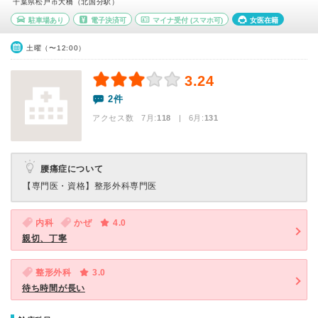
千葉県松戸市大橋（北国分駅）
駐車場あり
電子決済可
マイナ受付
(スマホ可)
女医在籍
土曜（〜12:00）
3.24
2件
アクセス数 7月:
118
| 6月:
131
腰痛症について
【専門医・資格】
整形外科専門医
内科
かぜ
4.0
親切、丁寧
整形外科
3.0
待ち時間が長い