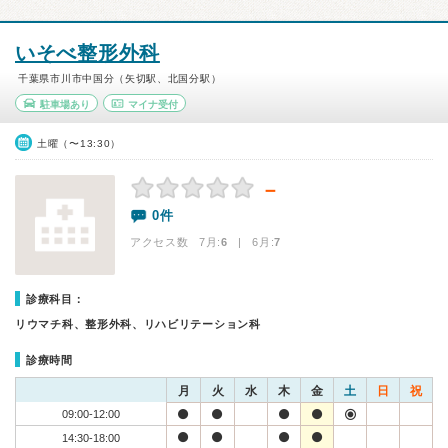
いそべ整形外科
千葉県市川市中国分（矢切駅、北国分駅）
駐車場あり
マイナ受付
土曜（〜13:30）
－
0件
アクセス数 7月:
6
| 6月:
7
診療科目：
リウマチ科、整形外科、リハビリテーション科
診療時間
月
火
水
木
金
土
日
祝
09:00-12:00
14:30-18:00