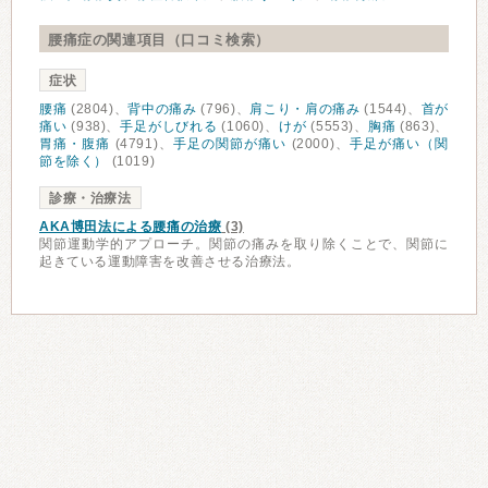
腰痛症の関連項目（口コミ検索）
症状
腰痛
(2804)、
背中の痛み
(796)、
肩こり・肩の痛み
(1544)、
首が
痛い
(938)、
手足がしびれる
(1060)、
けが
(5553)、
胸痛
(863)、
胃痛・腹痛
(4791)、
手足の関節が痛い
(2000)、
手足が痛い（関
節を除く）
(1019)
診療・治療法
AKA博田法による腰痛の治療
(3)
関節運動学的アプローチ。関節の痛みを取り除くことで、関節に
起きている運動障害を改善させる治療法。