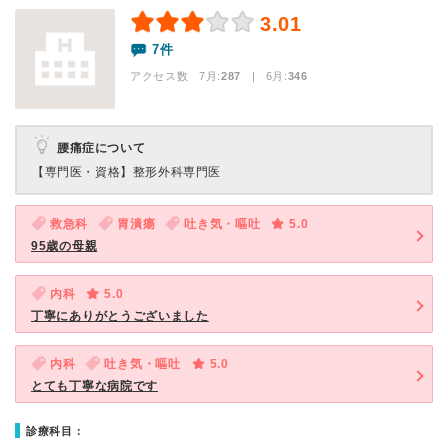
3.01
7件
アクセス数 7月:
287
| 6月:
346
腰痛症について
【専門医・資格】
整形外科専門医
救急科
胃潰瘍
吐き気・嘔吐
5.0
95歳の母親
内科
5.0
丁寧にありがとうございました
内科
吐き気・嘔吐
5.0
とても丁寧な病院です
診療科目：