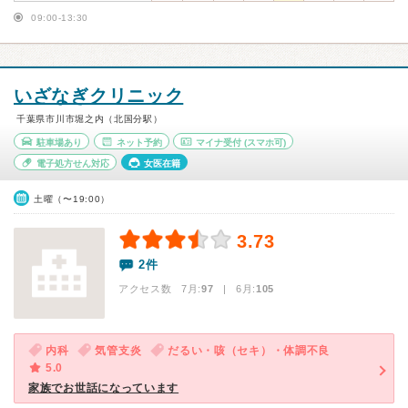
09:00-13:30
いざなぎクリニック
千葉県市川市堀之内（北国分駅）
駐車場あり
ネット予約
マイナ受付
(スマホ可)
電子処方せん対応
女医在籍
土曜（〜19:00）
3.73
2件
アクセス数 7月:
97
| 6月:
105
内科
気管支炎
だるい・咳（セキ）・体調不良
5.0
家族でお世話になっています