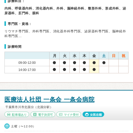
診療科目：
内科、呼吸器内科、消化器内科、外科、脳神経外科、整形外科、形成外科、泌
尿器科、肛門科、眼科
専門医・資格：
リウマチ専門医、外科専門医、消化器外科専門医、泌尿器科専門医、脳神経外
科専門医…
診療時間
月
火
水
木
金
土
日
祝
09:00-12:00
14:00-17:00
医療法人社団 一条会 一条会病院
千葉県市川市北国分（北国分駅）
駐車場あり
電子決済可
マイナ受付
女医在籍
土曜（〜12:00）