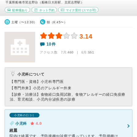
千葉県船橋市習志野台（船橋日大前駅、北習志野駅）
駐車場あり
ネット予約
マイナ受付
(スマホ可)
土曜（〜12:30）
朝（8:45〜）
3.14
10件
アクセス数 7月:
460
| 6月:
551
小児科について
【専門医・資格】
小児科専門医
【専門外来】
小児のアレルギー外来
【診療・治療法】
食物経口負荷試験、食物アレルギーの経口免疫療
法、育児相談、小児内分泌疾患の診療
小児科の口コミ
小児科
4.0
綺麗
院内は綺麗です。予防接種や診察で通っています。予防接種は子供の専用の時間があり、他の患者さん達はいないので、感染リスクが減りありがたいです。診察はネット予約が朝6時〜開始するので早起きをしないと朝一番