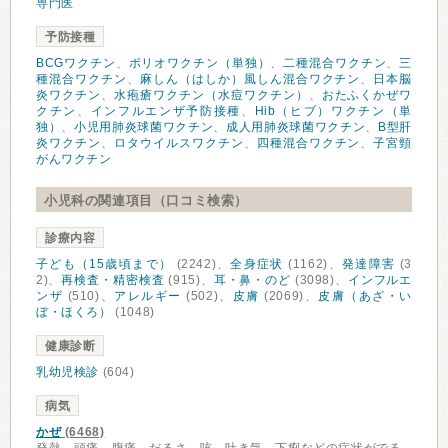
専門医
予防接種
BCGワクチン
、
ポリオワクチン（単独）
、
二種混合ワクチン
、
三
種混合ワクチン
、
麻しん（はしか）風しん混合ワクチン
、
日本脳
炎ワクチン
、
水疱瘡ワクチン（水痘ワクチン）
、
おたふくかぜワ
クチン
、
インフルエンザ予防接種
、
Hib（ヒブ）ワクチン（単
独）
、
小児用肺炎球菌ワクチン
、
成人用肺炎球菌ワクチン
、
B型肝
炎ワクチン
、
ロタウイルスワクチン
、
四種混合ワクチン
、
子宮頸
がんワクチン
小児科の関連項目（口コミ検索）
診療内容
子ども（15歳頃まで）
(2242)、
全身症状
(1162)、
発達障害
(3
2)、
再検査・精密検査
(915)、
耳・鼻・のど
(3098)、
インフルエ
ンザ
(510)、
アレルギー
(502)、
皮膚
(2069)、
皮膚（あざ・い
ぼ・ほくろ）
(1048)
健康診断
乳幼児検診
(604)
病気
かぜ
(6468)