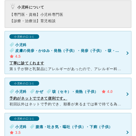
小児科について
【専門医・資格】
小児科専門医
【診療・治療法】
育児相談
小児科の口コミ
小児科
皮膚の発疹・かゆみ・発熱（子供）・発疹（子供）・咳・呼吸困難（子供）
4.5
丁寧に診てくれます
第１子が卵と乳製品にアレルギーがあったので、アレルギー科のあるこちらをかかりつけにしようと思って通い始めました。 自宅から近いところにある別のアレルギー科は、検査はしっかりやってくれますが、症状がで
小児科の口コミ
小児科
かぜ
咳（セキ）・発熱（子供）
4.0
予約がネットでできて便利です。
初回以外はネットで予約でき、順番が来るまでは車で待てる為、大変便利です。 お医者様はこちらが質問しない限り、特に色々教えて下さる方ではない為、気になる事があれば、何でも診察前に伝えた方が良いかと思い
小児科の口コミ
小児科
腹痛・吐き気・嘔吐（子供）・下痢（子供）
3.5