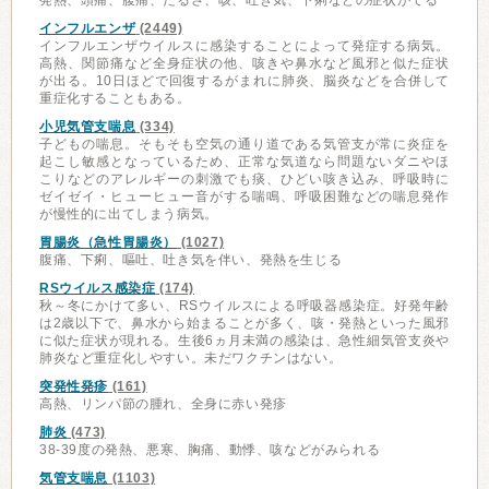
発熱、頭痛、腹痛、だるさ、咳、吐き気、下痢などの症状がでる
インフルエンザ
(2449)
インフルエンザウイルスに感染することによって発症する病気。
高熱、関節痛など全身症状の他、咳きや鼻水など風邪と似た症状
が出る。10日ほどで回復するがまれに肺炎、脳炎などを合併して
重症化することもある。
小児気管支喘息
(334)
子どもの喘息。そもそも空気の通り道である気管支が常に炎症を
起こし敏感となっているため、正常な気道なら問題ないダニやほ
こりなどのアレルギーの刺激でも痰、ひどい咳き込み、呼吸時に
ゼイゼイ・ヒューヒュー音がする喘鳴、呼吸困難などの喘息発作
が慢性的に出てしまう病気。
胃腸炎（急性胃腸炎）
(1027)
腹痛、下痢、嘔吐、吐き気を伴い、発熱を生じる
RSウイルス感染症
(174)
秋～冬にかけて多い、RSウイルスによる呼吸器感染症。好発年齢
は2歳以下で、鼻水から始まることが多く、咳・発熱といった風邪
に似た症状が現れる。生後6ヵ月未満の感染は、急性細気管支炎や
肺炎など重症化しやすい。未だワクチンはない。
突発性発疹
(161)
高熱、リンパ節の腫れ、全身に赤い発疹
肺炎
(473)
38-39度の発熱、悪寒、胸痛、動悸、咳などがみられる
気管支喘息
(1103)