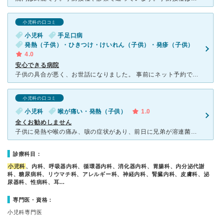
小児科の口コミ
小児科
手足口病
発熱（子供）・ひきつけ・けいれん（子供）・発疹（子供）
4.0
安心できる病院
子供の具合が悪く、お世話になりました。 事前にネット予約できるので、子供を長く院内で待たせずにすみ便利です。先生は八千代医療女子医大の救急患者なども診られて経験が豊富な様で、子供の病状や不安に思う
小児科の口コミ
小児科
喉が痛い・発熱（子供）
1.0
全くお勧めしません
子供に発熱や喉の痛み、咳の症状があり、前日に兄弟が溶連菌に感染していたことから、溶連菌の可能性を疑い受診しました。 担当いただいた女性医師は、子供の喉の様子を少し見て、聴診器を当てるや否や、『た
診療科目：
小児科
、内科、呼吸器内科、循環器内科、消化器内科、胃腸科、内分泌代謝
科、糖尿病科、リウマチ科、アレルギー科、神経内科、腎臓内科、皮膚科、泌
尿器科、性病科、耳…
専門医・資格：
小児科専門医