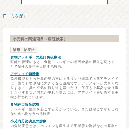
口コミを探す
小児科の関連項目（病院検索）
診療・治療法
食物アレルギーの経口免疫療法
医師の管理のもと、食物アレルギーの原因食品の摂取を続けるこ
とで耐性の獲得を目指す治療法。
アデノイド切除術
免疫機能をもった鼻の奥の方にあるリンパ組織であるアデノイド
は、誰でも幼少期に大きくなる組織です。アデノイドが大きくな
りすぎて、鼻の空気の通り道を塞いだり、何度も中耳炎を繰り返
したりするなど問題が現れた場合には、アデノイドを切除する手
術が行われています。
食物経口負荷試験
アレルギー症状を起こすと分かっている、または起こすかもしれ
ない食べ物を食べる検査。
小児内分泌疾患の診療
内分泌疾患とは、ホルモンを産生する甲状腺や副腎などの臓器の