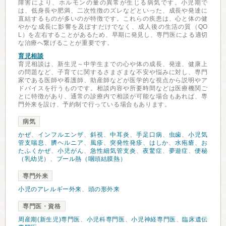
障害により、ホルモンの量の異常が生じる病気です。小児期で
は、低身長や肥満、二次性徴のズレなどといった、成長や発達に
直結するものが多いのが特徴です。これらの疾患は、心と体の健
やかな成長に影響を及ぼすだけでなく、成人後の生活の質（QO
L）を左右することがあるため、早期に発見し、専門医による適切
な治療へ繋げることが重要です。
育児相談
育児相談は、新生児～中学生までの心や体の成長、発達、健康上
の問題など、子育てに関するさまざまな不安や悩みに対し、専門
家である医師や看護師、助産師などが医学的な視点から説明やア
ドバイスを行うものです。相談内容や所要時間などは医療機関ご
とに特徴があり、通常の診療内で相談が可能な場合もあれば、専
門外来を設け、予約制で行っている場合もあります。
病気
かぜ
、
インフルエンザ
、
斜視
、
中耳炎
、
手足口病
、
虫歯
、
小児気
管支喘息
、
臍ヘルニア
、
風疹
、
突発性発疹
、
はしか
、
水疱瘡
、
お
たふくかぜ
、
小児がん
、
急性細気管支炎
、
夜驚症
、
夢遊症
、
便秘
（乳幼児）
、
プール熱（咽頭結膜熱）
専門外来
小児のアレルギー外来
、
頭の形外来
専門医・資格
周産期(新生児)専門医
、
小児科専門医
、
小児神経専門医
、
臨床遺伝