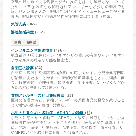
空気の通り道である気管支が常に炎症を起こし敏感となっている
ため、正常な気道なら問題ないアレルギーなど少しの刺激でも
痰、ひどい咳き込み、呼吸時にゼイゼイ・ヒューヒュー音がする
喘鳴、呼吸困難などの喘息発作が慢性的に出てしまう病気。
気管支炎
(369)
溶連菌感染症
(232)
診療・治療法
インフルエンザ迅速検査
(496)
検査後約30分以内にインフルエンザの感染の有無やインフルエン
ザウィルスの特定が可能な検査法。
自閉症の診察
(84)
自閉症・広汎性発達障害の診察に対応している。小児神経専門医
が治療にあたることが多い。医師が診断基準をもとに、問診、面
接、行動観察、心理検査、知能検査、血液検査、CTやMRIなどか
ら総合的に判断して診断される。
食物アレルギーの経口免疫療法
(31)
医師の管理のもと、食物アレルギーの原因食品の摂取を続けるこ
とで耐性の獲得を目指す治療法。
小児の注意欠如・多動症（ADHD）の診察
(31)
小児の注意欠如・多動症（ADHD）の診察に対応している。小児
神経専門医が治療にあたることが多い。医師が診断基準をもと
に、問診、面接、行動観察、心理検査、知能検査、血液検査、CT
やMRIなどから総合的に判断して診断される。