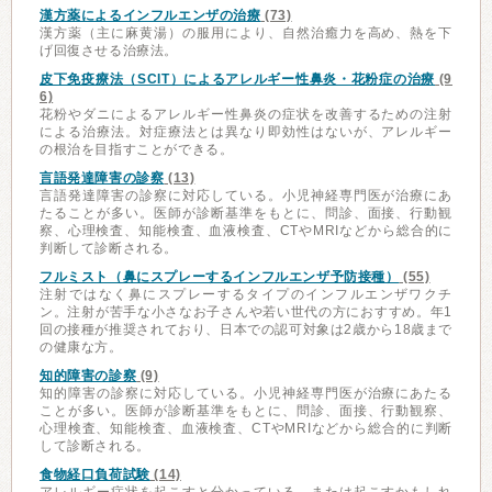
漢方薬によるインフルエンザの治療
(73)
漢方薬（主に麻黄湯）の服用により、自然治癒力を高め、熱を下
げ回復させる治療法。
皮下免疫療法（SCIT）によるアレルギー性鼻炎・花粉症の治療
(9
6)
花粉やダニによるアレルギー性鼻炎の症状を改善するための注射
による治療法。対症療法とは異なり即効性はないが、アレルギー
の根治を目指すことができる。
言語発達障害の診察
(13)
言語発達障害の診察に対応している。小児神経専門医が治療にあ
たることが多い。医師が診断基準をもとに、問診、面接、行動観
察、心理検査、知能検査、血液検査、CTやMRIなどから総合的に
判断して診断される。
フルミスト（鼻にスプレーするインフルエンザ予防接種）
(55)
注射ではなく鼻にスプレーするタイプのインフルエンザワクチ
ン。注射が苦手な小さなお子さんや若い世代の方におすすめ。年1
回の接種が推奨されており、日本での認可対象は2歳から18歳まで
の健康な方。
知的障害の診察
(9)
知的障害の診察に対応している。小児神経専門医が治療にあたる
ことが多い。医師が診断基準をもとに、問診、面接、行動観察、
心理検査、知能検査、血液検査、CTやMRIなどから総合的に判断
して診断される。
食物経口負荷試験
(14)