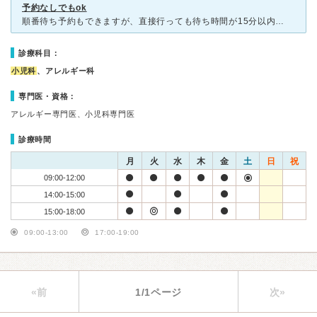
予約なしでもok
順番待ち予約もできますが、直接行っても待ち時間が15分以内なことが多く、体調悪そうだなーって時も保育園帰りにも立ち寄れて便利です。 アレルギー科もやっているみたいですが根本的な治療や血液検査は積極的
診療科目：
小児科
、アレルギー科
専門医・資格：
アレルギー専門医、小児科専門医
診療時間
月
火
水
木
金
土
日
祝
09:00-12:00
14:00-15:00
15:00-18:00
09:00-13:00
17:00-19:00
«前
1/1ページ
次»