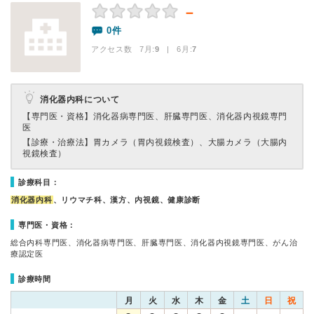
－
0件
アクセス数 7月:
9
| 6月:
7
消化器内科について
【専門医・資格】
消化器病専門医、肝臓専門医、消化器内視鏡専門
医
【診療・治療法】
胃カメラ（胃内視鏡検査）、大腸カメラ（大腸内
視鏡検査）
診療科目：
消化器内科
、リウマチ科、漢方、内視鏡、健康診断
専門医・資格：
総合内科専門医、消化器病専門医、肝臓専門医、消化器内視鏡専門医、がん治
療認定医
診療時間
月
火
水
木
金
土
日
祝