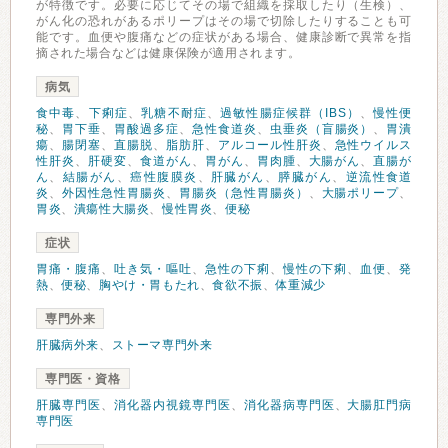
が特徴です。必要に応じてその場で組織を採取したり（生検）、
がん化の恐れがあるポリープはその場で切除したりすることも可
能です。血便や腹痛などの症状がある場合、健康診断で異常を指
摘された場合などは健康保険が適用されます。
病気
食中毒
、
下痢症
、
乳糖不耐症
、
過敏性腸症候群（IBS）
、
慢性便
秘
、
胃下垂
、
胃酸過多症
、
急性食道炎
、
虫垂炎（盲腸炎）
、
胃潰
瘍
、
腸閉塞
、
直腸脱
、
脂肪肝
、
アルコール性肝炎
、
急性ウイルス
性肝炎
、
肝硬変
、
食道がん
、
胃がん
、
胃肉腫
、
大腸がん
、
直腸が
ん
、
結腸がん
、
癌性腹膜炎
、
肝臓がん
、
膵臓がん
、
逆流性食道
炎
、
外因性急性胃腸炎
、
胃腸炎（急性胃腸炎）
、
大腸ポリープ
、
胃炎
、
潰瘍性大腸炎
、
慢性胃炎
、
便秘
症状
胃痛・腹痛
、
吐き気・嘔吐
、
急性の下痢
、
慢性の下痢
、
血便
、
発
熱
、
便秘
、
胸やけ・胃もたれ
、
食欲不振
、
体重減少
専門外来
肝臓病外来
、
ストーマ専門外来
専門医・資格
肝臓専門医
、
消化器内視鏡専門医
、
消化器病専門医
、
大腸肛門病
専門医