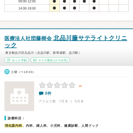
09:00-12:00
14:00-19:00
北品川藤サテライトクリニ
医療法人社団藤樹会
ック
東京都品川区北品川（北品川駅、新馬場駅、品川駅）
ネット予約
マイナ受付
(スマホ可)
土曜（〜18:00）
－
0件
アクセス数 7月:
5
| 6月:
6
診療科目：
消化器内科
、内科、婦人科、小児科、健康診断、人間ドック