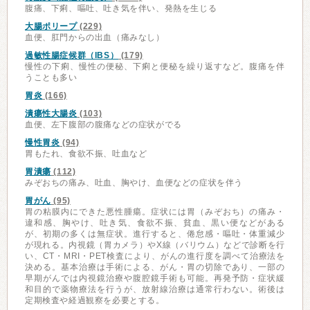
腹痛、下痢、嘔吐、吐き気を伴い、発熱を生じる
大腸ポリープ
(229)
血便、肛門からの出血（痛みなし）
過敏性腸症候群（IBS）
(179)
慢性の下痢、慢性の便秘、下痢と便秘を繰り返すなど。腹痛を伴
うことも多い
胃炎
(166)
潰瘍性大腸炎
(103)
血便、左下腹部の腹痛などの症状がでる
慢性胃炎
(94)
胃もたれ、食欲不振、吐血など
胃潰瘍
(112)
みぞおちの痛み、吐血、胸やけ、血便などの症状を伴う
胃がん
(95)
胃の粘膜内にできた悪性腫瘍。症状には胃（みぞおち）の痛み・
違和感、胸やけ、吐き気、食欲不振、貧血、黒い便などがある
が、初期の多くは無症状。進行すると、倦怠感・嘔吐・体重減少
が現れる。内視鏡（胃カメラ）やX線（バリウム）などで診断を行
い、CT・MRI・PET検査により、がんの進行度を調べて治療法を
決める。基本治療は手術による、がん・胃の切除であり、一部の
早期がんでは内視鏡治療や腹腔鏡手術も可能。再発予防・症状緩
和目的で薬物療法を行うが、放射線治療は通常行わない。術後は
定期検査や経過観察を必要とする。