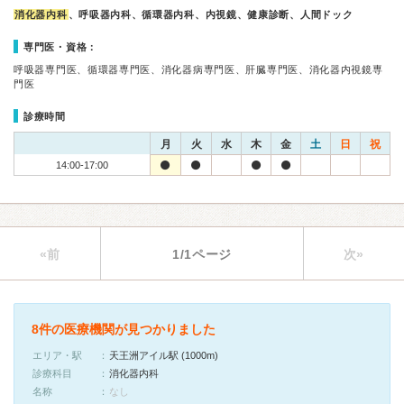
消化器内科
、呼吸器内科、循環器内科、内視鏡、健康診断、人間ドック
専門医・資格：
呼吸器専門医、循環器専門医、消化器病専門医、肝臓専門医、消化器内視鏡専
門医
診療時間
月
火
水
木
金
土
日
祝
14:00-17:00
«前
1/1ページ
次»
8件の医療機関が見つかりました
エリア・駅
天王洲アイル駅 (1000m)
診療科目
消化器内科
名称
なし