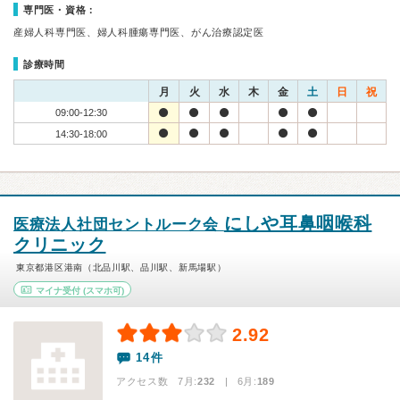
専門医・資格：
産婦人科専門医、婦人科腫瘍専門医、がん治療認定医
診療時間
月
火
水
木
金
土
日
祝
09:00-12:30
14:30-18:00
にしや耳鼻咽喉科
医療法人社団セントルーク会
クリニック
東京都港区港南（北品川駅、品川駅、新馬場駅）
マイナ受付
(スマホ可)
2.92
14件
アクセス数 7月:
232
| 6月:
189