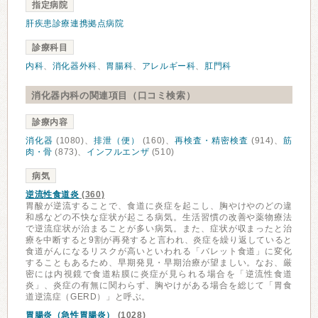
指定病院
肝疾患診療連携拠点病院
診療科目
内科
、
消化器外科
、
胃腸科
、
アレルギー科
、
肛門科
消化器内科の関連項目（口コミ検索）
診療内容
消化器
(1080)、
排泄（便）
(160)、
再検査・精密検査
(914)、
筋
肉・骨
(873)、
インフルエンザ
(510)
病気
逆流性食道炎
(360)
胃酸が逆流することで、食道に炎症を起こし、胸やけやのどの違
和感などの不快な症状が起こる病気。生活習慣の改善や薬物療法
で逆流症状が治まることが多い病気。また、症状が収まったと治
療を中断すると9割が再発すると言われ、炎症を繰り返していると
食道がんになるリスクが高いといわれる「バレット食道」に変化
することもあるため、早期発見・早期治療が望ましい。なお、厳
密には内視鏡で食道粘膜に炎症が見られる場合を「逆流性食道
炎」、炎症の有無に関わらず、胸やけがある場合を総じて「胃食
道逆流症（GERD）」と呼ぶ。
胃腸炎（急性胃腸炎）
(1028)