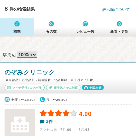
8
件の検索結果
表示順について
標準
★の数
レビュー数
新着・更新
駅周辺
のぞみクリニック
東京都品川区北品川（新馬場駅、北品川駅、天王洲アイル駅）
マイナ受付
(スマホ可)
電子処方せん対応
女医在籍
土曜（〜12:30）
夜（〜20:30）
4.00
3件
アクセス数 7月:
60
| 6月:
63