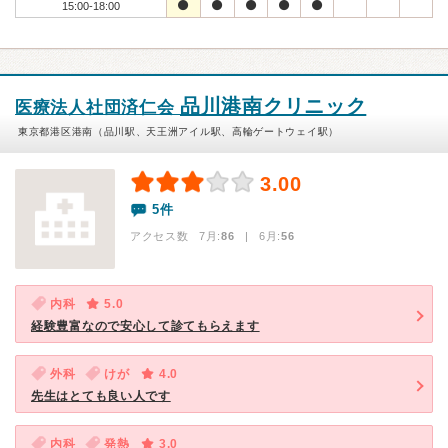
15:00-18:00
品川港南クリニック
医療法人社団済仁会
東京都港区港南（品川駅、天王洲アイル駅、高輪ゲートウェイ駅）
3.00
5件
アクセス数 7月:
86
| 6月:
56
内科
5.0
経験豊富なので安心して診てもらえます
外科
けが
4.0
先生はとても良い人です
内科
発熱
3.0