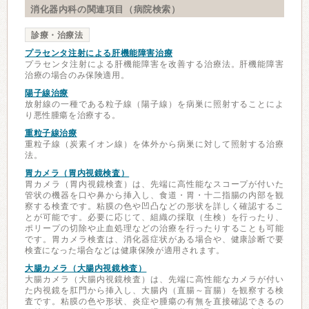
消化器内科の関連項目（病院検索）
診療・治療法
プラセンタ注射による肝機能障害治療
プラセンタ注射による肝機能障害を改善する治療法。肝機能障害
治療の場合のみ保険適用。
陽子線治療
放射線の一種である粒子線（陽子線）を病巣に照射することによ
り悪性腫瘍を治療する。
重粒子線治療
重粒子線（炭素イオン線）を体外から病巣に対して照射する治療
法。
胃カメラ（胃内視鏡検査）
胃カメラ（胃内視鏡検査）は、先端に高性能なスコープが付いた
管状の機器を口や鼻から挿入し、食道・胃・十二指腸の内部を観
察する検査です。粘膜の色や凹凸などの形状を詳しく確認するこ
とが可能です。必要に応じて、組織の採取（生検）を行ったり、
ポリープの切除や止血処理などの治療を行ったりすることも可能
です。胃カメラ検査は、消化器症状がある場合や、健康診断で要
検査になった場合などは健康保険が適用されます。
大腸カメラ（大腸内視鏡検査）
大腸カメラ（大腸内視鏡検査）は、先端に高性能なカメラが付い
た内視鏡を肛門から挿入し、大腸内（直腸～盲腸）を観察する検
査です。粘膜の色や形状、炎症や腫瘍の有無を直接確認できるの