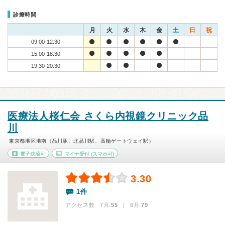
診療時間
月
火
水
木
金
土
日
祝
09:00-12:30
15:00-18:30
19:30-20:30
医療法人桜仁会 さくら内視鏡クリニック品
川
東京都港区港南（品川駅、北品川駅、高輪ゲートウェイ駅）
電子決済可
マイナ受付
(スマホ可)
3.30
1件
アクセス数 7月:
55
| 6月:
79