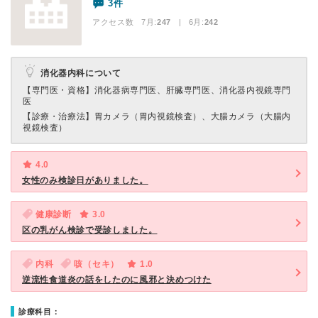
3件
アクセス数 7月:
247
| 6月:
242
消化器内科について
【専門医・資格】
消化器病専門医、肝臓専門医、消化器内視鏡専門
医
【診療・治療法】
胃カメラ（胃内視鏡検査）、大腸カメラ（大腸内
視鏡検査）
4.0
女性のみ検診日がありました。
健康診断
3.0
区の乳がん検診で受診しました。
内科
咳（セキ）
1.0
逆流性食道炎の話をしたのに風邪と決めつけた
診療科目：