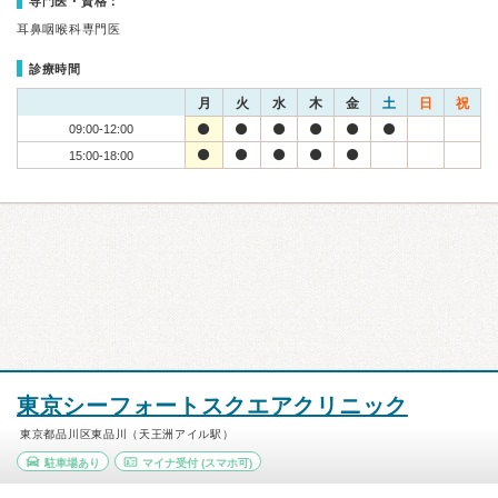
専門医・資格：
耳鼻咽喉科専門医
診療時間
月
火
水
木
金
土
日
祝
09:00-12:00
15:00-18:00
東京シーフォートスクエアクリニック
東京都品川区東品川（天王洲アイル駅）
駐車場あり
マイナ受付
(スマホ可)