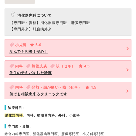
消化器内科について
【専門医・資格】
消化器病専門医、肝臓専門医
【専門外来】
肝臓病外来
小児科
5.0
なんでも相談！安心！
内科
気管支炎
咳（セキ）
4.5
先生のテキパキした診察
内科
発熱・頭が痛い・咳（セキ）
4.5
何でも相談出来るクリニックです
診療科目：
消化器内科
、内科、循環器内科、外科、小児科
専門医・資格：
総合内科専門医、消化器病専門医、肝臓専門医、小児科専門医