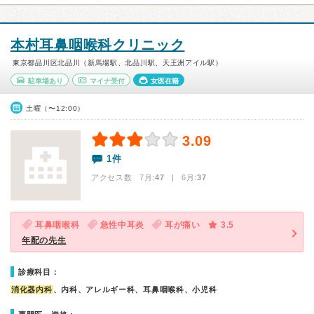
本村耳鼻咽喉科クリニック
東京都品川区北品川（新馬場駅、北品川駅、天王洲アイル駅）
駐車場あり
マイナ受付
女医在籍
土曜（〜12:00）
3.09
1件
アクセス数 7月:
47
| 6月:
37
耳鼻咽喉科
急性中耳炎
耳が痛い
3.5
年配の先生
診療科目：
消化器内科
、内科、アレルギー科、耳鼻咽喉科、小児科