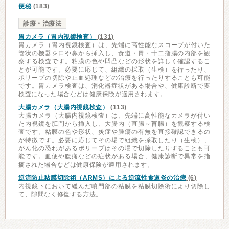
便秘
(183)
診療・治療法
胃カメラ（胃内視鏡検査）
(131)
胃カメラ（胃内視鏡検査）は、先端に高性能なスコープが付いた
管状の機器を口や鼻から挿入し、食道・胃・十二指腸の内部を観
察する検査です。粘膜の色や凹凸などの形状を詳しく確認するこ
とが可能です。必要に応じて、組織の採取（生検）を行ったり、
ポリープの切除や止血処理などの治療を行ったりすることも可能
です。胃カメラ検査は、消化器症状がある場合や、健康診断で要
検査になった場合などは健康保険が適用されます。
大腸カメラ（大腸内視鏡検査）
(113)
大腸カメラ（大腸内視鏡検査）は、先端に高性能なカメラが付い
た内視鏡を肛門から挿入し、大腸内（直腸～盲腸）を観察する検
査です。粘膜の色や形状、炎症や腫瘍の有無を直接確認できるの
が特徴です。必要に応じてその場で組織を採取したり（生検）、
がん化の恐れがあるポリープはその場で切除したりすることも可
能です。血便や腹痛などの症状がある場合、健康診断で異常を指
摘された場合などは健康保険が適用されます。
逆流防止粘膜切除術（ARMS）による逆流性食道炎の治療
(6)
内視鏡下において緩んだ噴門部の粘膜を粘膜切除術により切除し
て、隙間なく修復する方法。