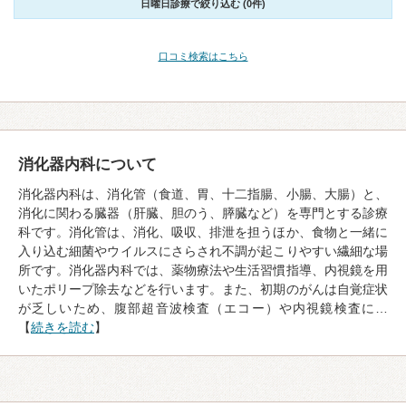
日曜日診療で絞り込む (0件)
口コミ検索はこちら
消化器内科について
消化器内科は、消化管（食道、胃、十二指腸、小腸、大腸）と、
消化に関わる臓器（肝臓、胆のう、膵臓など）を専門とする診療
科です。消化管は、消化、吸収、排泄を担うほか、食物と一緒に
入り込む細菌やウイルスにさらされ不調が起こりやすい繊細な場
所です。消化器内科では、薬物療法や生活習慣指導、内視鏡を用
いたポリープ除去などを行います。また、初期のがんは自覚症状
が乏しいため、腹部超音波検査（エコー）や内視鏡検査に…
【
続きを読む
】