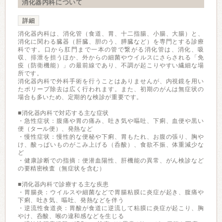
消化器内科について
詳細
消化器内科は、消化管（食道、胃、十二指腸、小腸、大腸）と、
消化に関わる臓器（肝臓、胆のう、膵臓など）を専門とする診療
科です。口から肛門まで一本の管で繋がる消化管は、消化、吸
収、排泄を担うほか、外からの細菌やウイルスにさらされる「免
疫（防衛機能）」の最前線であり、不調が起こりやすい繊細な場
所です。
消化器内科で外科手術を行うことはありませんが、内視鏡を用い
たポリープ除去は広く行われます。また、初期のがんは無症状の
場合も多いため、定期的な検診が重要です。
■消化器内科で対応する主な症状
・急性症状：腹痛や胃の痛み、吐き気や嘔吐、下痢、血便や黒い
便（タール便）、発熱など
・慢性症状：慢性的な便秘や下痢、胃もたれ、お腹の張り、胸や
け、酸っぱいものがこみ上げる（呑酸）、食欲不振、体重減少な
ど
・健康診断での指摘：便潜血陽性、肝機能の異常、がん検診など
の要精密検査（無症状を含む）
■消化器内科で診療する主な疾患
・胃腸炎：ウイルスや細菌などで胃腸粘膜に炎症が起き、腹痛や
下痢、吐き気、嘔吐、発熱などを伴う
・逆流性食道炎：胃酸が食道に逆流して粘膜に炎症が起こり、胸
やけ、呑酸、喉の違和感などを生じる