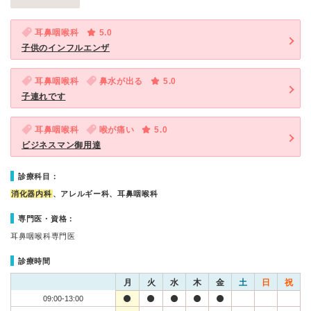
耳鼻咽喉科
5.0
子供のインフルエンザ
耳鼻咽喉科
鼻水が出る
5.0
子連れです
耳鼻咽喉科
喉が痛い
5.0
ビジネスマン御用達
診療科目：
消化器内科
、アレルギー科、耳鼻咽喉科
専門医・資格：
耳鼻咽喉科専門医
診療時間
月
火
水
木
金
土
日
祝
09:00-13:00