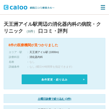
天王洲アイル駅周辺の消化器内科の病院・ク
リニック
口コミ・評判
（8件）
8件の医療機関が見つかりました
エリア・駅
天王洲アイル駅 (1000m)
診療科目
消化器内科
名称
なし
詳細条件
なし (曜日や時間帯を指定できます)
条件変更・絞り込み
土曜日診療で絞り込む (3件)