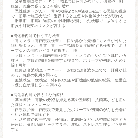
・過敏性腸症候群（IBS）：検査では異常がないが、便秘や下痢、
腹痛、お腹の張りなどを繰り返す
・悪性腫瘍（がん）：胃や大腸などの粘膜に発生する悪性の腫瘍
で、初期は無症状だが、進行すると血便や体重減少などが現れる
・脂肪肝：肝臓に過度の中性脂肪が溜まった状態で、放置すると
肝炎や肝硬変のリスクが高まる
■消化器内科で行う主な検査
・胃カメラ（胃内視鏡検査）：口や鼻から先端にカメラが付いた
細い管を入れ、食道、胃、十二指腸を直接観察する検査で、ポリ
ープなどの切除やピロリ菌検査も可能
・大腸カメラ（大腸内視鏡検査）：カメラの付いた管を肛門から
挿入し、大腸の粘膜を観察する検査で、ポリープや初期がんの切
除も可能
・腹部超音波検査（エコー）：お腹に超音波を当てて、肝臓や胆
のう、膵臓の状態を調べる
・血液検査、便検査：体内の炎症や肝機能の数値の確認、便潜血
（便に血が混じる）を調べる
■消化器内科で行う主な治療法
・薬物療法：胃酸の分泌を抑える薬や整腸剤、抗菌薬などを用い
た症状のコントロール
・内視鏡治療：内視鏡で発見したポリープや初期のがんを先端に
付いた器具で切除する
・生活習慣の改善指導：便秘症、脂肪肝など生活習慣に関連する
疾患は、薬剤治療と併せて食事、運動、ストレス管理などを指導
する