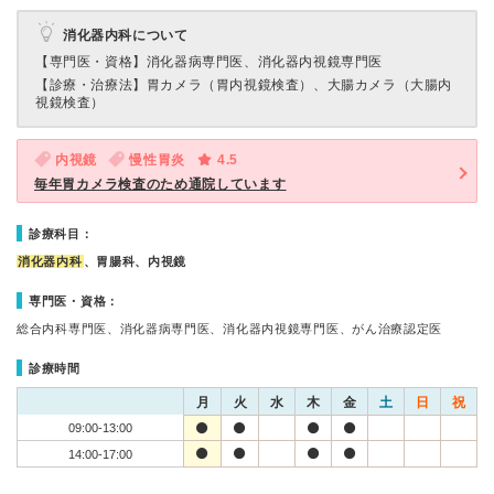
消化器内科について
【専門医・資格】
消化器病専門医、消化器内視鏡専門医
【診療・治療法】
胃カメラ（胃内視鏡検査）、大腸カメラ（大腸内
視鏡検査）
内視鏡
慢性胃炎
4.5
毎年胃カメラ検査のため通院しています
診療科目：
消化器内科
、胃腸科、内視鏡
専門医・資格：
総合内科専門医、消化器病専門医、消化器内視鏡専門医、がん治療認定医
診療時間
月
火
水
木
金
土
日
祝
09:00-13:00
14:00-17:00