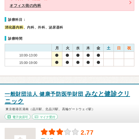
オフィス街の内科
診療科目：
消化器内科
、内科、外科、泌尿器科
診療時間
月
火
水
木
金
土
日
祝
10:00-13:00
15:00-19:00
みなと健診クリ
一般財団法人 健康予防医学財団
ニック
東京都港区港南（品川駅、北品川駅、高輪ゲートウェイ駅）
電子決済可
マイナ受付
2.77