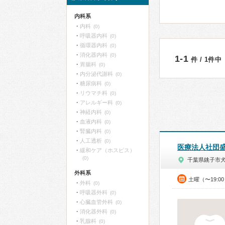
内科系
内科
(0)
呼吸器内科
(0)
循環器内科
(0)
消化器内科
(0)
1-1
件 / 1件中
胃腸科
(0)
内分泌代謝科
(0)
糖尿病科
(0)
リウマチ科
(0)
アレルギー科
(0)
神経内科
(0)
血液内科
(0)
腎臓内科
(0)
人工透析
(0)
医療法人社団
緩和ケア（ホスピス）
(0)
千葉県銚子市
外科系
土曜（〜19:0
外科
(0)
呼吸器外科
(0)
心臓血管外科
(0)
消化器外科
(0)
乳腺科
(0)