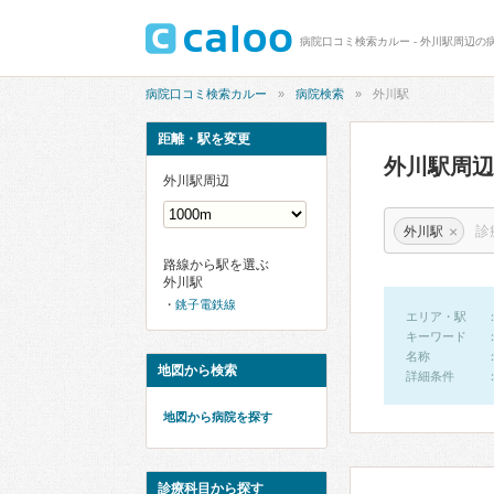
病院口コミ検索カルー - 外川駅周辺の
病院口コミ検索カルー
病院検索
外川駅
距離・駅を変更
外川駅周
外川駅周辺
×
外川駅
路線から駅を選ぶ
外川駅
銚子電鉄線
エリア・駅
キーワード
名称
地図から検索
詳細条件
地図から病院を探す
診療科目から探す