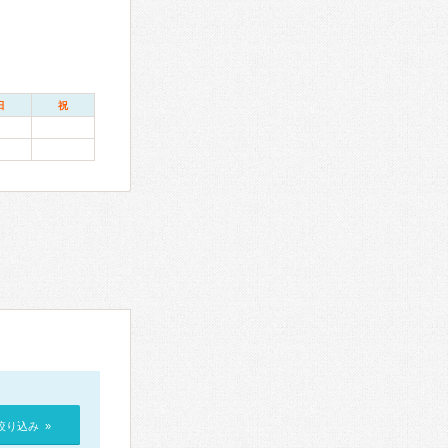
日
祝
絞り込み »