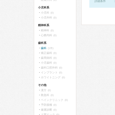
詳細条件
小児科系
小児科
(0)
小児外科
(0)
精神科系
精神科
(0)
心療内科
(0)
歯科系
歯科
(1件)
矯正歯科
(0)
歯周病科
(0)
小児歯科
(0)
歯科口腔外科
(0)
インプラント
(0)
ホワイトニング
(0)
その他
漢方
(0)
救急科
(0)
ペインクリニック
(0)
予防接種
(0)
健康診断
(0)
人間ドック
(0)