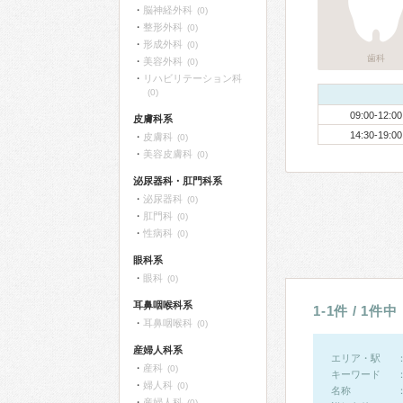
脳神経外科
(0)
整形外科
(0)
形成外科
(0)
歯科
美容外科
(0)
リハビリテーション科
(0)
09:00-12:00
皮膚科系
14:30-19:00
皮膚科
(0)
美容皮膚科
(0)
泌尿器科・肛門科系
泌尿器科
(0)
肛門科
(0)
性病科
(0)
眼科系
眼科
(0)
耳鼻咽喉科系
1-1件 / 1件中
耳鼻咽喉科
(0)
産婦人科系
エリア・駅
産科
(0)
キーワード
婦人科
(0)
名称
産婦人科
(0)