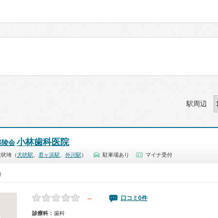
駅周辺
小林歯科医院
盛陵会
犬吠埼（
犬吠駅
、
君ヶ浜駅
、
外川駅
）
駐車場あり
マイナ受付
0）
－
口コミ0件
診療科：
歯科