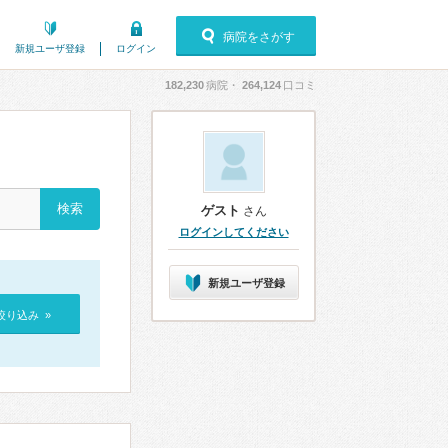
病院をさがす
新規ユーザ登録
ログイン
182,230
病院・
264,124
口コミ
ゲスト
さん
ログインしてください
新規ユーザ登録
絞り込み »