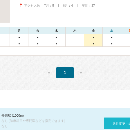
アクセス数 7月：
5
| 6月：
4
| 年間：
37
月
火
水
木
金
土
●
●
●
●
●
●
●
●
●
●
«
1
»
外川駅 (1000m)
なし (診療科目や専門医などを指定できます)
条件変更・
なし