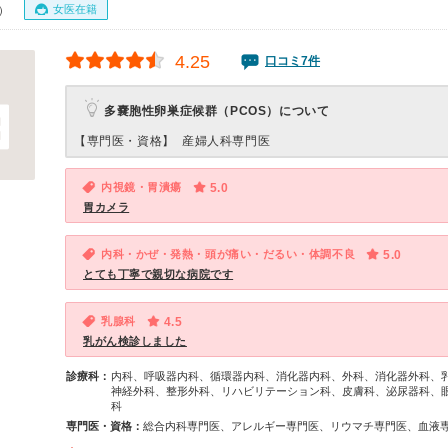
女医在籍
0）
4.25
口コミ7件
多嚢胞性卵巣症候群（PCOS）について
【専門医・資格】
産婦人科専門医
内視鏡・胃潰瘍
5.0
胃カメラ
内科・かぜ・発熱・頭が痛い・だるい・体調不良
5.0
とても丁寧で親切な病院です
乳腺科
4.5
乳がん検診しました
診療科：
内科、呼吸器内科、循環器内科、消化器内科、外科、消化器外科、
神経外科、整形外科、リハビリテーション科、皮膚科、泌尿器科、
科
専門医・資格：