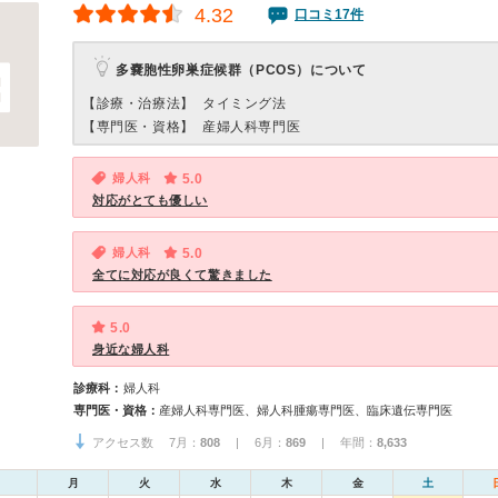
4.32
口コミ17件
多嚢胞性卵巣症候群（PCOS）について
【診療・治療法】
タイミング法
【専門医・資格】
産婦人科専門医
婦人科
5.0
対応がとても優しい
婦人科
5.0
全てに対応が良くて驚きました
5.0
身近な婦人科
診療科：
婦人科
専門医・資格：
産婦人科専門医、婦人科腫瘍専門医、臨床遺伝専門医
アクセス数 7月：
808
| 6月：
869
| 年間：
8,633
月
火
水
木
金
土