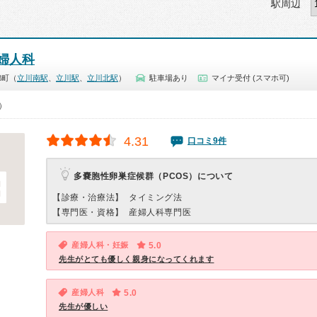
駅周辺
婦人科
錦町（
立川南駅
、
立川駅
、
立川北駅
）
駐車場あり
マイナ受付 (スマホ可)
5）
4.31
口コミ9件
多嚢胞性卵巣症候群（PCOS）について
【診療・治療法】
タイミング法
【専門医・資格】
産婦人科専門医
産婦人科・妊娠
5.0
先生がとても優しく親身になってくれます
産婦人科
5.0
先生が優しい