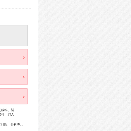
乳腺科、脳
眼科、婦人
総合内科専門医、アレルギー専門医、リウマチ専門医、血液専門医、外科専門医、糖尿病専門医、内分泌代謝科専門医、呼吸器専門医、循環器専門医、消化器病専門医、消化器外科専門医、肝臓専門医、消化器内視鏡専門医、泌尿器科専門医、脳神経外科専門医、整形外科専門医、皮膚科専門医、眼科専門医、産婦人科専門医、婦人科腫瘍専門医、乳腺専門医、麻酔科専門医、放射線科専門医、がん治療認定医