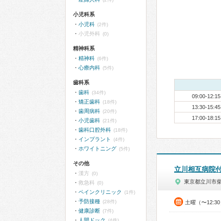
小児科系
小児科
(2件)
小児外科
(0)
精神科系
精神科
(6件)
心療内科
(5件)
歯科系
歯科
(34件)
09:00-12:15
矯正歯科
(18件)
13:30-15:45
歯周病科
(20件)
17:00-18:15
小児歯科
(21件)
歯科口腔外科
(18件)
インプラント
(4件)
ホワイトニング
(5件)
その他
立川相互病院
漢方
(0)
東京都立川市
救急科
(0)
ペインクリニック
(1件)
予防接種
(28件)
土曜（〜12:3
健康診断
(7件)
人間ドック
(4件)