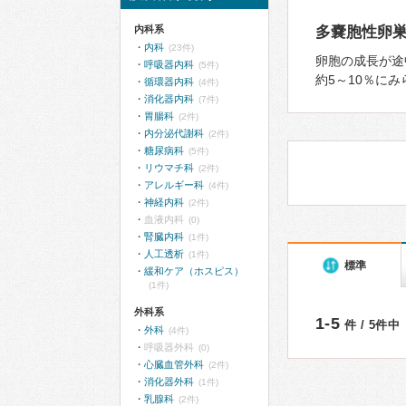
内科系
多嚢胞性卵巣
内科
(23件)
卵胞の成⻑が途
呼吸器内科
(5件)
約5～10％に
循環器内科
(4件)
消化器内科
(7件)
胃腸科
(2件)
内分泌代謝科
(2件)
糖尿病科
(5件)
リウマチ科
(2件)
アレルギー科
(4件)
神経内科
(2件)
血液内科
(0)
腎臓内科
(1件)
人工透析
(1件)
標準
緩和ケア（ホスピス）
(1件)
外科系
1-5
件 / 5件中
外科
(4件)
呼吸器外科
(0)
心臓血管外科
(2件)
消化器外科
(1件)
乳腺科
(2件)