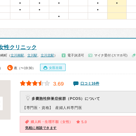
●
●
●
●
●
●
●
●
●
女性クリニック
柴崎町（
立川南駅
、
立川駅
、
立川北駅
）
電子決済可
マイナ受付 (スマホ可)
女医在籍
0）
夜（〜19:30）
3.69
口コミ16件
多嚢胞性卵巣症候群（PCOS）について
【専門医・資格】
産婦人科専門医
婦人科・生理不順（女性）
5.0
気軽に相談できます