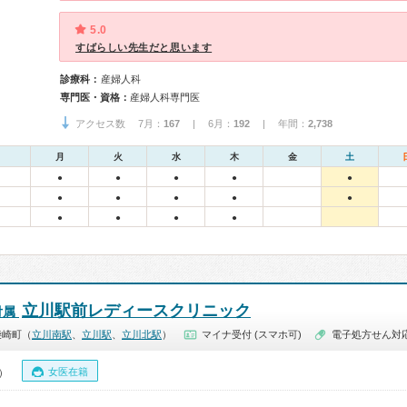
5.0
すばらしい先生だと思います
診療科：
産婦人科
専門医・資格：
産婦人科専門医
アクセス数 7月：
167
| 6月：
192
| 年間：
2,738
月
火
水
木
金
土
●
●
●
●
●
●
●
●
●
●
●
●
●
●
立川駅前レディースクリニック
付属
柴崎町（
立川南駅
、
立川駅
、
立川北駅
）
マイナ受付 (スマホ可)
電子処方せん対
女医在籍
0）