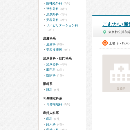
脳神経外科
(5件)
整形外科
(6件)
形成外科
(2件)
美容外科
(2件)
こむかい産
リハビリテーション科
(2件)
東京都立川市
皮膚科系
土曜（〜15:4
皮膚科
(8件)
美容皮膚科
(6件)
泌尿器科・肛門科系
泌尿器科
(4件)
肛門科
(3件)
性病科
(1件)
眼科系
診療所
眼科
(5件)
耳鼻咽喉科系
耳鼻咽喉科
(4件)
産婦人科系
産科
(1件)
婦人科
(4件)
産婦人科
(2件)