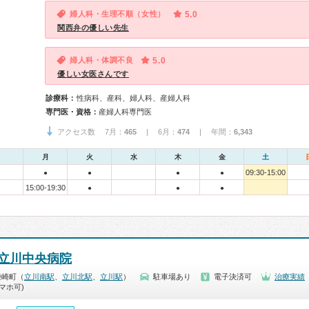
婦人科・生理不順（女性）
5.0
関西弁の優しい先生
婦人科・体調不良
5.0
優しい女医さんです
診療科：
性病科、産科、婦人科、産婦人科
専門医・資格：
産婦人科専門医
アクセス数 7月：
465
| 6月：
474
| 年間：
6,343
月
火
水
木
金
土
09:30-15:00
●
●
●
●
15:00-19:30
●
●
●
立川中央病院
柴崎町（
立川南駅
、
立川北駅
、
立川駅
）
駐車場あり
電子決済可
治療実績
マホ可)