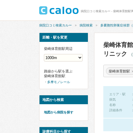
病院口コミ検索カルー
病院検索
多嚢胞性卵巣症候群（
距離・駅を変更
柴崎体育館
柴崎体育館駅周辺
リニック
（
柴崎体育館駅
路線から駅を選ぶ
柴崎体育館駅
多摩モノレール
エリア・駅
地図から検索
病気
名称
詳細条件
地図から病院を探す
診療科目から探す