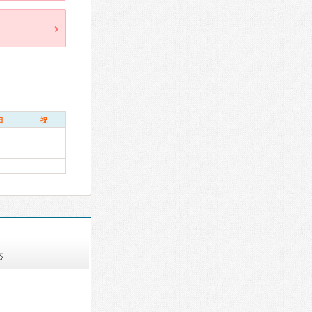
日
祝
応