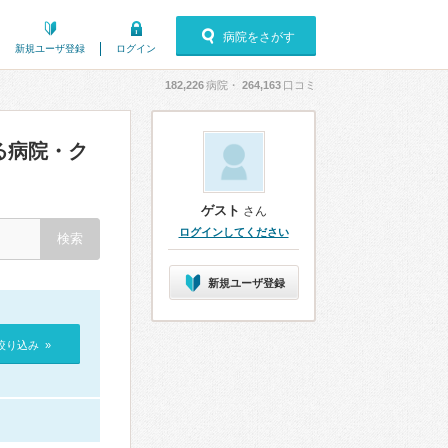
病院をさがす
新規ユーザ登録
ログイン
182,226
病院・
264,163
口コミ
る病院・ク
ゲスト
さん
ログインしてください
新規ユーザ登録
絞り込み »