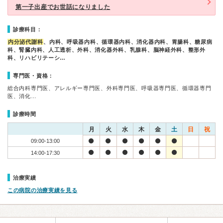
第一子出産でお世話になりました
診療科目：
内分泌代謝科
、内科、呼吸器内科、循環器内科、消化器内科、胃腸科、糖尿病
科、腎臓内科、人工透析、外科、消化器外科、乳腺科、脳神経外科、整形外
科、リハビリテーシ…
専門医・資格：
総合内科専門医、アレルギー専門医、外科専門医、呼吸器専門医、循環器専門
医、消化…
診療時間
月
火
水
木
金
土
日
祝
09:00-13:00
14:00-17:30
治療実績
この病院の治療実績を見る