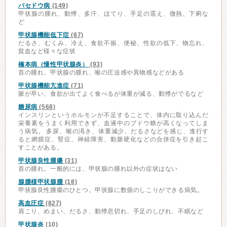
バセドウ病
(149)
甲状腺の腫れ、動悸、多汗、ほてり、手足の震え、微熱、下痢な
ど
甲状腺機能低下症
(87)
だるさ、むくみ、冷え、食欲不振、便秘、性欲の低下、物忘れ、
貧血など様々な症状
橋本病（慢性甲状腺炎）
(93)
首の腫れ、甲状腺の腫れ、喉の圧迫感や異物感などがある
甲状腺機能亢進症
(71)
脈が早い、食欲が出てよく食べるが体重が減る、動悸がでるなど
糖尿病
(568)
インスリンというホルモンが不足することで、体内に取り込んだ
栄養素をうまく利用できず、血液中のブドウ糖が高くなってしま
う病気。 多尿、喉の渇き、体重減少、だるさなどを感じ、進行す
ると網膜症、腎症、神経障害、動脈硬化などの合併症を引き起こ
すことがある。
甲状腺良性腫瘍
(31)
首の腫れ。一般的には、甲状腺の腫れ以外の症状はない
腺腫様甲状腺腫
(18)
甲状腺良性腫瘍のひとつ。甲状腺に数個のしこりができる病気。
高血圧症
(827)
肩こり、めまい、だるさ、動悸息切れ、手足のしびれ、不眠など
甲状腺炎
(10)