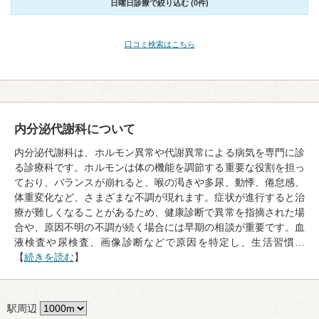
日曜日診療で絞り込む (0件)
口コミ検索はこちら
内分泌代謝科について
内分泌代謝科は、ホルモン異常や代謝異常による病気を専門に診
る診療科です。ホルモンは体の機能を調節する重要な役割を担っ
ており、バランスが崩れると、喉の渇きや多尿、動悸、倦怠感、
体重変化など、さまざまな不調が現れます。症状が進行すると治
療が難しくなることがあるため、健康診断で異常を指摘された場
合や、原因不明の不調が続く場合には早期の相談が重要です。血
液検査や尿検査、画像診断などで原因を特定し、生活習慣…
【
続きを読む
】
駅周辺