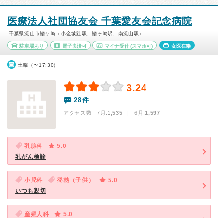
医療法人社団協友会 千葉愛友会記念病院
千葉県流山市鰭ケ崎（小金城趾駅、鰭ヶ崎駅、南流山駅）
駐車場あり
電子決済可
マイナ受付
(スマホ可)
女医在籍
土曜（〜17:30）
3.24
28件
アクセス数 7月:
1,535
| 6月:
1,597
乳腺科
5.0
乳がん検診
小児科
発熱（子供）
5.0
いつも親切
産婦人科
5.0