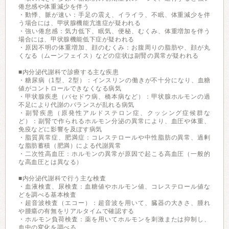
倦怠感や体重減少を伴う
・動悸、脈が速い：手足の震え、イライラ、不眠、体重減少を伴
う場合には、甲状腺機能亢進症が疑われる
・強い倦怠感：気力低下、眠気、便秘、むくみ、体重増加を伴う
場合には、甲状腺機能低下症が疑われる
・原因不明の体重増加、顔のむくみ：お腹周りの脂肪や、顔が丸
くなる（ムーンフェイス）などの症状は副腎の異常が疑われる
■内分泌代謝科で診療する主な疾患
・糖尿病（1型、2型）：インスリンの働きが不十分になり、血糖
値がコントロールできなくなる病気
・甲状腺疾患（バセドウ病、橋本病など）：甲状腺ホルモンの過
不足により代謝のバランスが乱れる病気
・副腎疾患（原発性アルドステロン症、クッシング症候群な
ど）：副腎で作られるホルモン分泌の異常により、血圧や体重、
免疫などに影響を及ぼす病気
・脂質異常症、肥満症：コレステロールや中性脂肪の異常、過剰
な脂肪蓄積（肥満）による代謝異常
・二次性高血圧：ホルモンの異常が原因で起こる高血圧（一般的
な高血圧とは異なる）
■内分泌代謝科で行う主な検査
・血液検査、尿検査：血糖値やホルモン値、コレステロール値な
どを調べる基本検査
・超音波検査（エコー）：超音波を用いて、臓器の大きさ、腫れ
や腫瘍の有無をリアルタイムで確認する
・ホルモン負荷検査：薬を用いてホルモンを刺激または抑制し、
血中の変化を調べる