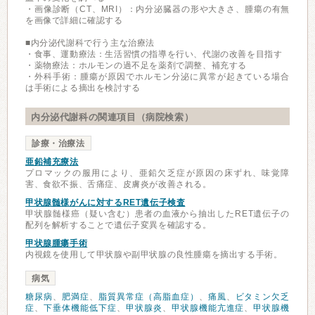
・画像診断（CT、MRI）：内分泌臓器の形や大きさ、腫瘍の有無
を画像で詳細に確認する
■内分泌代謝科で行う主な治療法
・食事、運動療法：生活習慣の指導を行い、代謝の改善を目指す
・薬物療法：ホルモンの過不足を薬剤で調整、補充する
・外科手術：腫瘍が原因でホルモン分泌に異常が起きている場合
は手術による摘出を検討する
内分泌代謝科の関連項目（病院検索）
診療・治療法
亜鉛補充療法
プロマックの服用により、亜鉛欠乏症が原因の床ずれ、味覚障
害、食欲不振、舌痛症、皮膚炎が改善される。
甲状腺髄様がんに対するRET遺伝子検査
甲状腺髄様癌（疑い含む）患者の血液から抽出したRET遺伝子の
配列を解析することで遺伝子変異を確認する。
甲状腺腫瘍手術
内視鏡を使用して甲状腺や副甲状腺の良性腫瘍を摘出する手術。
病気
糖尿病
、
肥満症
、
脂質異常症（高脂血症）
、
痛風
、
ビタミン欠乏
症
、
下垂体機能低下症
、
甲状腺炎
、
甲状腺機能亢進症
、
甲状腺機