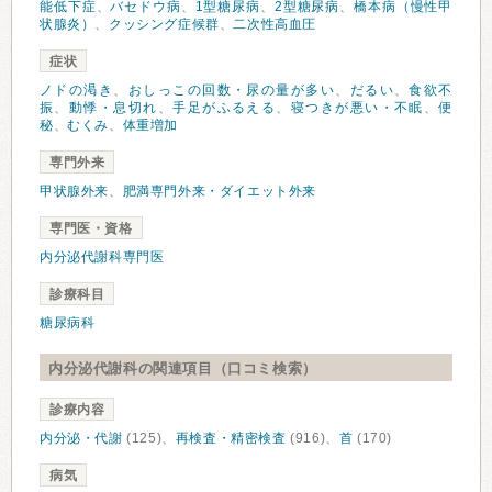
能低下症
、
バセドウ病
、
1型糖尿病
、
2型糖尿病
、
橋本病（慢性甲
状腺炎）
、
クッシング症候群
、
二次性高血圧
症状
ノドの渇き
、
おしっこの回数・尿の量が多い
、
だるい
、
食欲不
振
、
動悸・息切れ
、
手足がふるえる
、
寝つきが悪い・不眠
、
便
秘
、
むくみ
、
体重増加
専門外来
甲状腺外来
、
肥満専門外来・ダイエット外来
専門医・資格
内分泌代謝科専門医
診療科目
糖尿病科
内分泌代謝科の関連項目（口コミ検索）
診療内容
内分泌・代謝
(125)、
再検査・精密検査
(916)、
首
(170)
病気