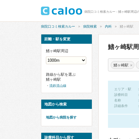
病院口コミ検索カルー - 鰭ヶ崎駅周辺
病院口コミ検索カルー
病院検索
内科
鰭ヶ崎駅
距離・駅を変更
鰭ヶ崎駅
鰭ヶ崎駅周辺
×
鰭ヶ崎駅
路線から駅を選ぶ
鰭ヶ崎駅
流鉄流山線
エリア・駅
診療科目
名称
地図から検索
詳細条件
地図から病院を探す
診療科目から探す