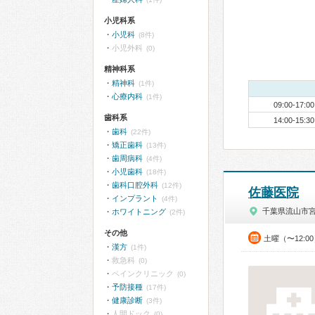
小児科系
小児科
(8件)
小児外科
(0)
精神科系
精神科
(1件)
心療内科
(1件)
09:00-17:00
歯科系
14:00-15:30
歯科
(22件)
矯正歯科
(13件)
歯周病科
(4件)
小児歯科
(18件)
歯科口腔外科
(12件)
佐藤医院
インプラント
(4件)
千葉県流山市
ホワイトニング
(2件)
その他
土曜（〜12:0
漢方
(1件)
救急科
(0)
ペインクリニック
(0)
予防接種
(17件)
健康診断
(3件)
人間ドック
(0)