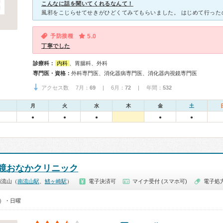
こんなに話を聞いてくれるなんて！
予防接種
5.0
丁寧でした
診療科：
内科
、胃腸科、外科
専門医・資格：
外科専門医、消化器病専門医、消化器内視鏡専門医
アクセス数 7月：
69
| 6月：
72
| 年間：
532
月
火
水
木
金
土
●
●
●
●
●
鏡おなかクリニック
南流山（
南流山駅
、
鰭ヶ崎駅
）
電子決済可
マイナ受付 (スマホ可)
電子処
0）・日曜