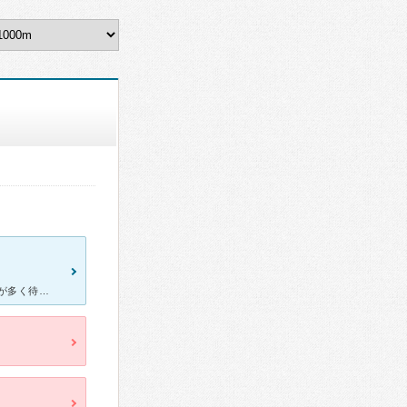
風邪の症状、発熱などでまず伺うのがこちらです。 小児科の患者さんが多く待合室は騒がしいこともあります。 内科、皮膚科は年配の男性の先生で淡々と診察してくれます。 薬を処方してくださるときも在庫が