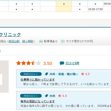
09:00
●
●
●
●
●
15:00-17:00
●
●
●
クリニック
南流山（
南流山駅
、
鰭ヶ崎駅
）
駐車場あり
マイナ受付 (スマホ可)
0）
3.50
口コミ5件
4.5
内科・発熱・喉が痛い
内科の口コミ
仕事帰りに助かっています
4.0
内科
内科の口コミ
毎年お世話になっています