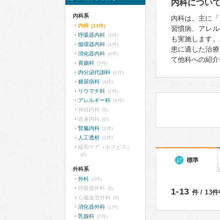
内科につい
内科系
内科は、主に「
内科
(13件)
習慣病、アレル
呼吸器内科
(3件)
も実施します。
循環器内科
(4件)
患に適した治療
消化器内科
(4件)
て他科への紹介
胃腸科
(3件)
内分泌代謝科
(1件)
糖尿病科
(4件)
リウマチ科
(1件)
アレルギー科
(3件)
神経内科
(0)
血液内科
(0)
腎臓内科
(2件)
人工透析
(1件)
緩和ケア（ホスピス）
(0)
標準
外科系
外科
(3件)
呼吸器外科
(0)
1-13
件 / 13
心臓血管外科
(0)
消化器外科
(1件)
乳腺科
(2件)