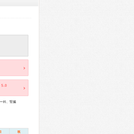
5.0
ー科、腎臓
日
祝