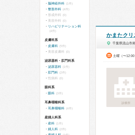
脳神経外科
(1件)
整形外科
(4件)
形成外科
(0)
美容外科
(0)
リハビリテーション科
(4件)
かまたクリ
皮膚科系
千葉県流山市
皮膚科
(5件)
美容皮膚科
(0)
土曜（〜12:0
泌尿器科・肛門科系
泌尿器科
(1件)
肛門科
(2件)
性病科
(0)
眼科系
眼科
(3件)
耳鼻咽喉科系
診療所
耳鼻咽喉科
(4件)
産婦人科系
産科
(1件)
婦人科
(2件)
産婦人科
(1件)