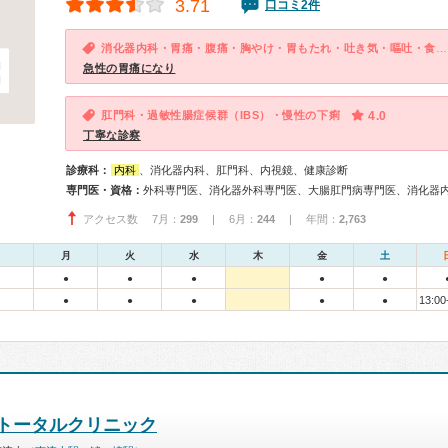
3.71
口コミ2件
消化器内科・胃痛・腹痛・胸やけ・胃もたれ・吐き気・嘔吐・食欲不振
急性の胃痛になり
肛門科・過敏性腸症候群（IBS）・慢性の下痢
4.0
丁寧な診察
診療科：
内科
、消化器内科、肛門科、内視鏡、健康診断
専門医・資格：
外科専門医、消化器外科専門医、大腸肛門病専門医、消化器
アクセス数 7月：
299
| 6月：
244
| 年間：
2,763
月
火
水
木
金
土
●
●
●
●
●
13:00
●
●
●
●
●
トータルクリニック