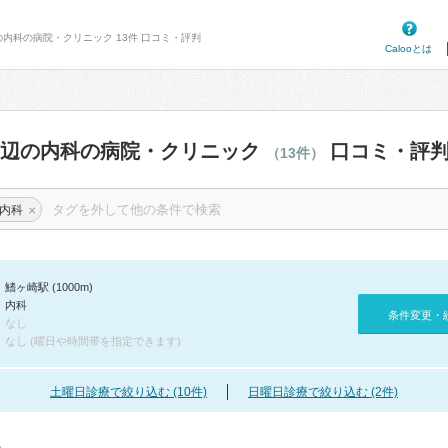
の内科の病院・クリニック 13件 口コミ・評判
Calooとは
周辺の内科の病院・クリニック
口コミ・評
（13件）
×
内科
鰭ヶ崎駅 (1000m)
内科
条件変更・
なし
なし (曜日や時間帯を指定できます)
土曜日診療で絞り込む (10件)
日曜日診療で絞り込む (2件)