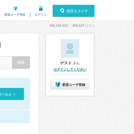
病院をさがす
新規ユーザ登録
ログイン
182,148
病院・
264,127
口コミ
判
ゲスト
さん
ログインしてください
新規ユーザ登録
絞り込み »