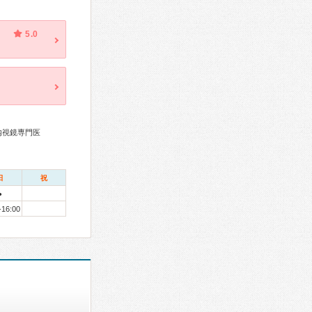
5.0
内視鏡専門医
日
祝
●
-16:00