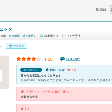
駅周辺
ニック
南流山（
南流山駅
、
鰭ヶ崎駅
）
駐車場あり
マイナ受付
女医在籍
0）
4.10
口コミ5件
3.5
内科・かぜ
内科の口コミ
昔からお世話になっております
小児科・アトピー性皮膚炎
5.0
大好きな先生
5.0