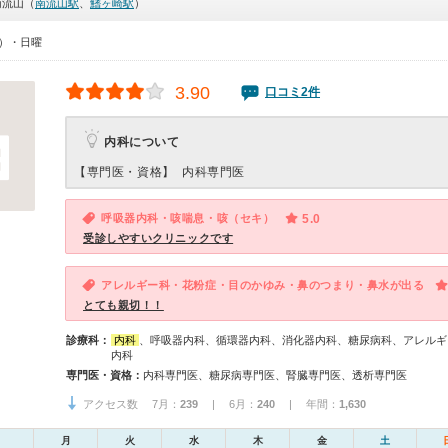
南流山（
南流山駅
、
鰭ヶ崎駅
）
0）・日曜
3.90
口コミ2件
内科について
【専門医・資格】
内科専門医
呼吸器内科・咳喘息・咳（セキ）
5.0
受診しやすいクリニックです
アレルギー科・花粉症・目のかゆみ・鼻のつまり・鼻水が出る
とても親切！！
診療科：
内科
、呼吸器内科、循環器内科、消化器内科、糖尿病科、アレルギ
内科
専門医・資格：
内科専門医、糖尿病専門医、腎臓専門医、透析専門医
アクセス数 7月：
239
| 6月：
240
| 年間：
1,630
月
火
水
木
金
土