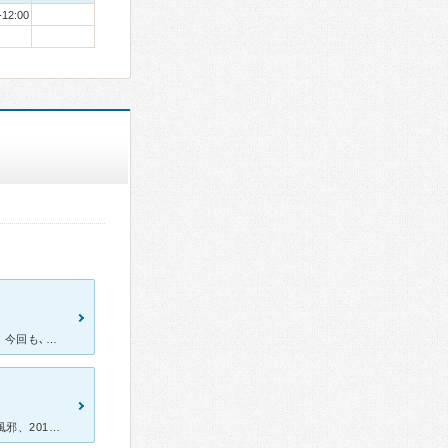
-12:00
駅から近く、７時まで診察して下さるので、いつも助かっています。今回も､つらくて大変だったところ、休み前にお薬がもらえて助かりました。 インフルエンザも流行っていたので、検査をして頂きました。身体
何故か毎年1月に調子が悪くなり、その度に通っています。 2018年は風邪、2019年はなんと妊婦にしてインフルエンザにかかってしまいました。 「いまの産婦人科の病院でインフルエンザ予防接種を勧めら