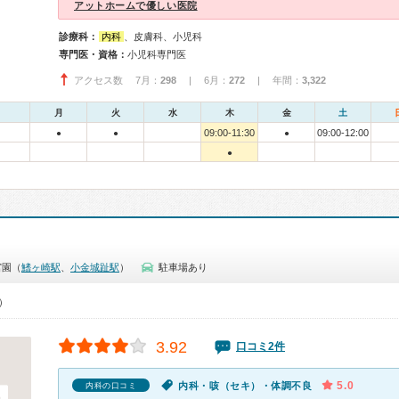
アットホームで優しい医院
診療科：
内科
、皮膚科、小児科
専門医・資格：
小児科専門医
アクセス数 7月：
298
| 6月：
272
| 年間：
3,322
月
火
水
木
金
土
09:00-11:30
09:00-12:00
●
●
●
●
宮園（
鰭ヶ崎駅
、
小金城趾駅
）
駐車場あり
0）
3.92
口コミ2件
5.0
内科・咳（セキ）・体調不良
内科の口コミ