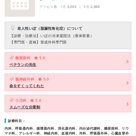
アクセス数 7月:
3,003
| 6月:
2,888
老人性いぼ（脂漏性角化症）について
【診療・治療法】
いぼの冷凍凝固法（液体窒素）
【専門医・資格】
形成外科専門医
糖尿病科
5.0
ベテランの先生
脳神経外科
5.0
命をすくってくれた
小児科
5.0
スムーズな分業制
診療科目：
内科、呼吸器内科、循環器内科、消化器内科、内分泌代謝科、糖尿病科、リウ
マチ科、アレルギー科、神経内科、血液内科、外科、呼吸器外科、心臓血管外