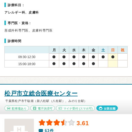
診療科目：
アレルギー科、皮膚科
専門医・資格：
形成外科専門医、皮膚科専門医
診療時間
月
火
水
木
金
土
日
祝
09:30-12:30
15:00-18:00
松戸市立総合医療センター
千葉県松戸市千駄堀（新八柱駅（八柱駅）、みのり台駅）
駐車場あり
電子決済可
マイナ受付
(スマホ可)
女医在籍
3.61
63件