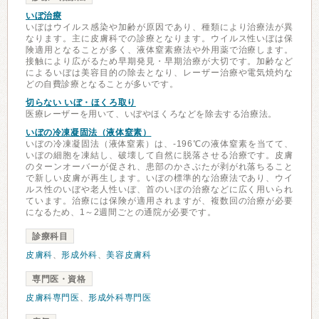
いぼ治療
いぼはウイルス感染や加齢が原因であり、種類により治療法が異
なります。主に皮膚科での診療となります。ウイルス性いぼは保
険適用となることが多く、液体窒素療法や外用薬で治療します。
接触により広がるため早期発見・早期治療が大切です。加齢など
によるいぼは美容目的の除去となり、レーザー治療や電気焼灼な
どの自費診療となることが多いです。
切らない いぼ・ほくろ取り
医療レーザーを用いて、いぼやほくろなどを除去する治療法。
いぼの冷凍凝固法（液体窒素）
いぼの冷凍凝固法（液体窒素）は、-196℃の液体窒素を当てて、
いぼの細胞を凍結し、破壊して自然に脱落させる治療です。皮膚
のターンオーバーが促され、患部のかさぶたが剥がれ落ちること
で新しい皮膚が再生します。いぼの標準的な治療法であり、ウイ
ルス性のいぼや老人性いぼ、首のいぼの治療などに広く用いられ
ています。治療には保険が適用されますが、複数回の治療が必要
になるため、1～2週間ごとの通院が必要です。
診療科目
皮膚科
、
形成外科
、
美容皮膚科
専門医・資格
皮膚科専門医
、
形成外科専門医