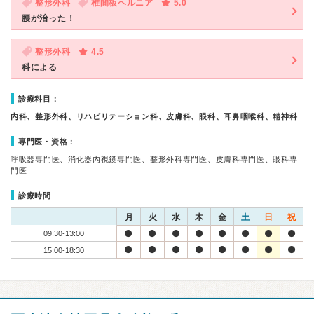
整形外科
椎間板ヘルニア
5.0
腰が治った！
整形外科
4.5
科による
診療科目：
内科、整形外科、リハビリテーション科、皮膚科、眼科、耳鼻咽喉科、精神科
専門医・資格：
呼吸器専門医、消化器内視鏡専門医、整形外科専門医、皮膚科専門医、眼科専
門医
診療時間
月
火
水
木
金
土
日
祝
09:30-13:00
15:00-18:30