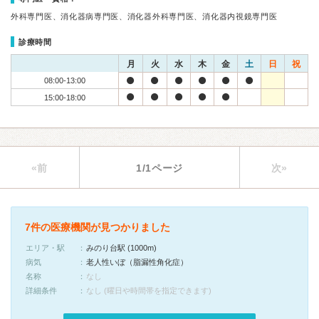
外科専門医、消化器病専門医、消化器外科専門医、消化器内視鏡専門医
診療時間
月
火
水
木
金
土
日
祝
08:00-13:00
15:00-18:00
«前
1/1ページ
次»
7件の医療機関が見つかりました
エリア・駅
みのり台駅 (1000m)
病気
老人性いぼ（脂漏性角化症）
名称
なし
詳細条件
なし (曜日や時間帯を指定できます)