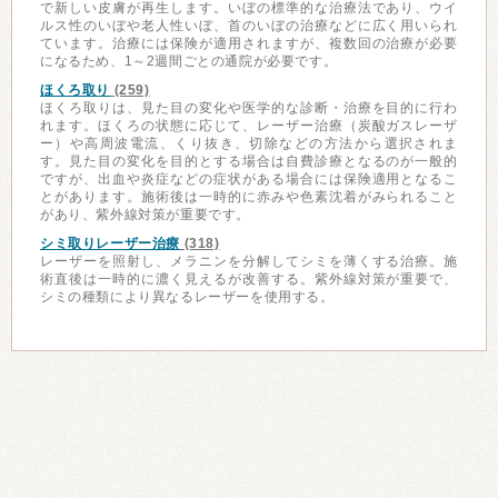
で新しい皮膚が再生します。いぼの標準的な治療法であり、ウイ
ルス性のいぼや老人性いぼ、首のいぼの治療などに広く用いられ
ています。治療には保険が適用されますが、複数回の治療が必要
になるため、1～2週間ごとの通院が必要です。
ほくろ取り
(259)
ほくろ取りは、見た目の変化や医学的な診断・治療を目的に行わ
れます。ほくろの状態に応じて、レーザー治療（炭酸ガスレーザ
ー）や高周波電流、くり抜き、切除などの方法から選択されま
す。見た目の変化を目的とする場合は自費診療となるのが一般的
ですが、出血や炎症などの症状がある場合には保険適用となるこ
とがあります。施術後は一時的に赤みや色素沈着がみられること
があり、紫外線対策が重要です。
シミ取りレーザー治療
(318)
レーザーを照射し、メラニンを分解してシミを薄くする治療。施
術直後は一時的に濃く見えるが改善する。紫外線対策が重要で、
シミの種類により異なるレーザーを使用する。