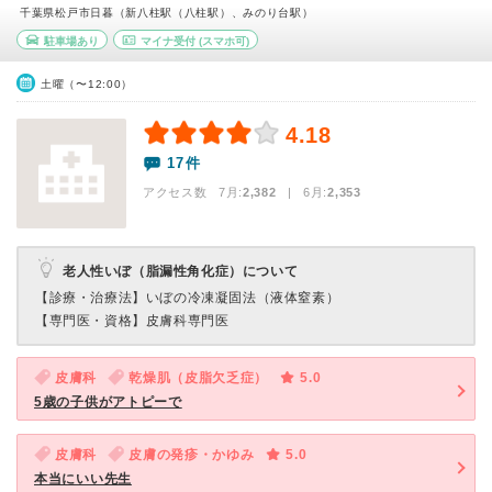
千葉県松戸市日暮（新八柱駅（八柱駅）、みのり台駅）
駐車場あり
マイナ受付
(スマホ可)
土曜（〜12:00）
4.18
17件
アクセス数 7月:
2,382
| 6月:
2,353
老人性いぼ（脂漏性角化症）について
【診療・治療法】
いぼの冷凍凝固法（液体窒素）
【専門医・資格】
皮膚科専門医
皮膚科
乾燥肌（皮脂欠乏症）
5.0
5歳の子供がアトピーで
皮膚科
皮膚の発疹・かゆみ
5.0
本当にいい先生