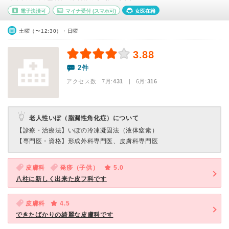
電子決済可
マイナ受付
(スマホ可)
女医在籍
土曜（〜12:30）・日曜
3.88
2件
アクセス数 7月:
431
| 6月:
316
老人性いぼ（脂漏性角化症）について
【診療・治療法】
いぼの冷凍凝固法（液体窒素）
【専門医・資格】
形成外科専門医、皮膚科専門医
皮膚科
発疹（子供）
5.0
八柱に新しく出来た皮フ科です
皮膚科
4.5
できたばかりの綺麗な皮膚科です