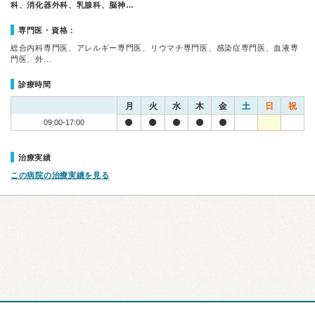
科、消化器外科、乳腺科、脳神…
専門医・資格：
総合内科専門医、アレルギー専門医、リウマチ専門医、感染症専門医、血液専
門医、外…
診療時間
月
火
水
木
金
土
日
祝
09:00-17:00
治療実績
この病院の治療実績を見る