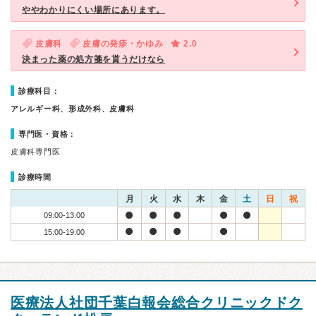
ややわかりにくい場所にあります。
皮膚科
皮膚の発疹・かゆみ
2.0
決まった薬の処方箋を貰うだけなら
診療科目：
アレルギー科、形成外科、皮膚科
専門医・資格：
皮膚科専門医
診療時間
月
火
水
木
金
土
日
祝
09:00-13:00
15:00-19:00
医療法人社団千葉白報会総合クリニックドク