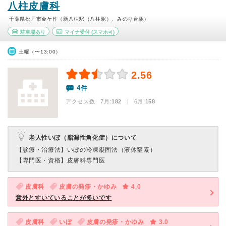
八柱皮膚科
千葉県松戸市金ケ作（新八柱駅（八柱駅）、みのり台駅）
駐車場あり
マイナ受付
(スマホ可)
土曜（〜13:00）
2.56
4件
アクセス数 7月:
182
| 6月:
158
老人性いぼ（脂漏性角化症）について
【診療・治療法】
いぼの冷凍凝固法（液体窒素）
【専門医・資格】
皮膚科専門医
皮膚科
皮膚の発疹・かゆみ
4.0
意外とすいていることが多いです
皮膚科
いぼ
皮膚の発疹・かゆみ
3.0