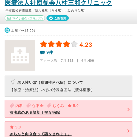
医療法人社団鼎会八柱三和クリニック
千葉県松戸市日暮（新八柱駅（八柱駅）、みのり台駅）
マイナ受付
(スマホ可)
女医在籍
土曜（〜12:00）
4.23
9件
アクセス数 7月:
333
| 6月:
400
老人性いぼ（脂漏性角化症）について
【診療・治療法】
いぼの冷凍凝固法（液体窒素）
内科
心不全
むくみ
5.0
清潔感のある親切丁寧な病院
5.0
きちんと向き合って話をされます。