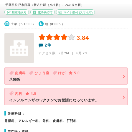
千葉県松戸市日暮（新八柱駅（八柱駅）、みのり台駅）
駐車場あり
電子決済可
マイナ受付
(スマホ可)
土曜（〜13:00）
朝（8:00〜）
3.84
2件
アクセス数 7月:
94
| 6月:
79
皮膚科
ひょう疽
けが
5.0
爪関係
内科
4.5
インフルエンザのワクチンでお世話になっています。
診療科目：
胃腸科、アレルギー科、外科、皮膚科、肛門科
専門医・資格：