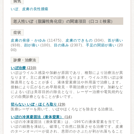
病気
いぼ
、
皮膚の良性腫瘍
老人性いぼ（脂漏性角化症）の関連項目（口コミ検索）
症状
皮膚の発疹・かゆみ
(11475)、
皮膚のできもの
(304)、
首が痛い
(938)、
顔が痛い
(100)、
目の痛み
(2307)、
手足の関節が痛い
(20
00)
診療・治療法
いぼ治療
(230)
いぼはウイルス感染や加齢が原因であり、種類により治療法が異
なります。主に皮膚科での診療となります。ウイルス性いぼは保
険適用となることが多く、液体窒素療法や外用薬で治療します。
接触により広がるため早期発見・早期治療が大切です。加齢など
によるいぼは美容目的の除去となり、レーザー治療や電気焼灼な
どの自費診療となることが多いです。
切らない いぼ・ほくろ取り
(29)
医療レーザーを用いて、いぼやほくろなどを除去する治療法。
いぼの冷凍凝固法（液体窒素）
(14)
いぼの冷凍凝固法（液体窒素）は、-196℃の液体窒素を当てて、
いぼの細胞を凍結し、破壊して自然に脱落させる治療です。皮膚
のターンオーバーが促され、患部のかさぶたが剥がれ落ちること