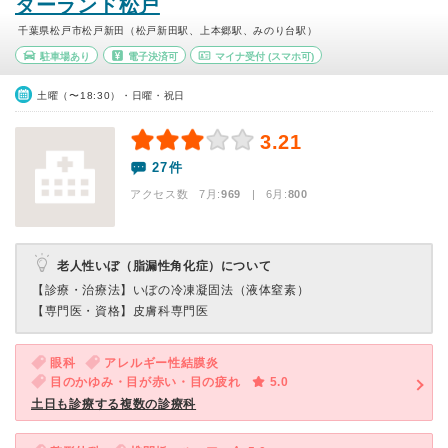
ターランド松戸
千葉県松戸市松戸新田（松戸新田駅、上本郷駅、みのり台駅）
駐車場あり
電子決済可
マイナ受付
(スマホ可)
土曜（〜18:30）・日曜・祝日
3.21
27件
アクセス数 7月:
969
| 6月:
800
老人性いぼ（脂漏性角化症）について
【診療・治療法】
いぼの冷凍凝固法（液体窒素）
【専門医・資格】
皮膚科専門医
眼科
アレルギー性結膜炎
目のかゆみ・目が赤い・目の疲れ
5.0
土日も診療する複数の診療科