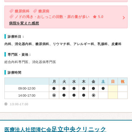
糖尿病科
糖尿病
ノドの渇き・おしっこの回数・尿の量が多い
5.0
病院を変えた感想
診療科目：
内科、消化器内科、糖尿病科、リウマチ科、アレルギー科、乳腺科、皮膚科
専門医・資格：
総合内科専門医、消化器病専門医
診療時間
月
火
水
木
金
土
日
祝
09:00-12:00
14:00-17:00
13:00-17:00
足立中央クリニック
医療法人社団清仁会