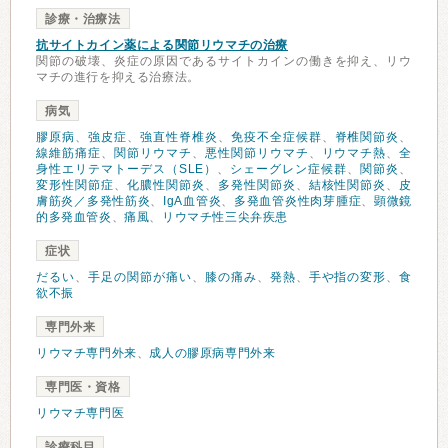
診療・治療法
抗サイトカイン薬による関節リウマチの治療
関節の破壊、炎症の原因であるサイトカインの働きを抑え、リウ
マチの進行を抑える治療法。
病気
膠原病
、
強皮症
、
強直性脊椎炎
、
免疫不全症候群
、
脊椎関節炎
、
線維筋痛症
、
関節リウマチ
、
悪性関節リウマチ
、
リウマチ熱
、
全
身性エリテマトーデス（SLE）
、
シェーグレン症候群
、
関節炎
、
変形性関節症
、
化膿性関節炎
、
多発性関節炎
、
結核性関節炎
、
皮
膚筋炎／多発性筋炎
、
IgA血管炎
、
多発血管炎性肉芽腫症
、
顕微鏡
的多発血管炎
、
痛風
、
リウマチ性三尖弁疾患
症状
だるい
、
手足の関節が痛い
、
膝の痛み
、
発熱
、
手や指の変形
、
食
欲不振
専門外来
リウマチ専門外来
、
成人の膠原病専門外来
専門医・資格
リウマチ専門医
診療科目