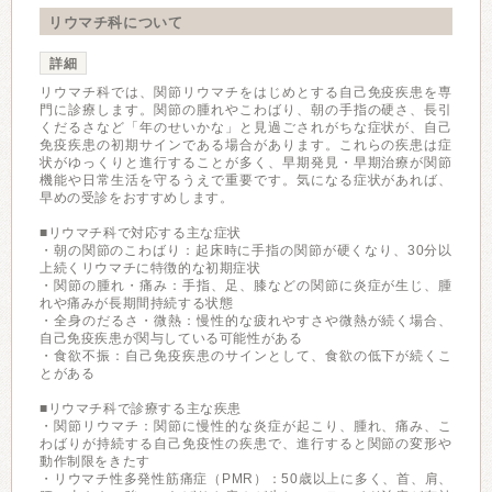
リウマチ科について
詳細
リウマチ科では、関節リウマチをはじめとする自己免疫疾患を専
門に診療します。関節の腫れやこわばり、朝の手指の硬さ、長引
くだるさなど「年のせいかな」と見過ごされがちな症状が、自己
免疫疾患の初期サインである場合があります。これらの疾患は症
状がゆっくりと進行することが多く、早期発見・早期治療が関節
機能や日常生活を守るうえで重要です。気になる症状があれば、
早めの受診をおすすめします。
■リウマチ科で対応する主な症状
・朝の関節のこわばり：起床時に手指の関節が硬くなり、30分以
上続くリウマチに特徴的な初期症状
・関節の腫れ・痛み：手指、足、膝などの関節に炎症が生じ、腫
れや痛みが長期間持続する状態
・全身のだるさ・微熱：慢性的な疲れやすさや微熱が続く場合、
自己免疫疾患が関与している可能性がある
・食欲不振：自己免疫疾患のサインとして、食欲の低下が続くこ
とがある
■リウマチ科で診療する主な疾患
・関節リウマチ：関節に慢性的な炎症が起こり、腫れ、痛み、こ
わばりが持続する自己免疫性の疾患で、進行すると関節の変形や
動作制限をきたす
・リウマチ性多発性筋痛症（PMR）：50歳以上に多く、首、肩、