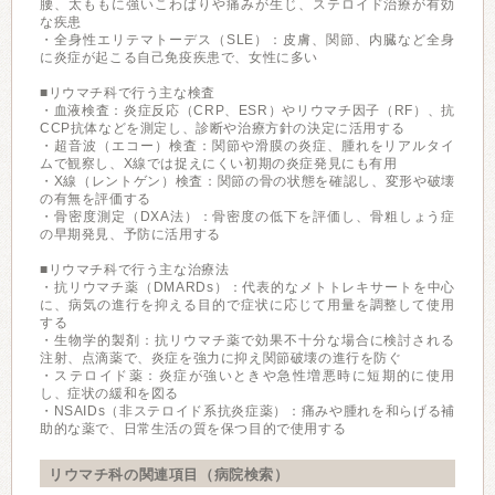
腰、太ももに強いこわばりや痛みが生じ、ステロイド治療が有効
な疾患
・全身性エリテマトーデス（SLE）：皮膚、関節、内臓など全身
に炎症が起こる自己免疫疾患で、女性に多い
■リウマチ科で行う主な検査
・血液検査：炎症反応（CRP、ESR）やリウマチ因子（RF）、抗
CCP抗体などを測定し、診断や治療方針の決定に活用する
・超音波（エコー）検査：関節や滑膜の炎症、腫れをリアルタイ
ムで観察し、X線では捉えにくい初期の炎症発見にも有用
・X線（レントゲン）検査：関節の骨の状態を確認し、変形や破壊
の有無を評価する
・骨密度測定（DXA法）：骨密度の低下を評価し、骨粗しょう症
の早期発見、予防に活用する
■リウマチ科で行う主な治療法
・抗リウマチ薬（DMARDs）：代表的なメトトレキサートを中心
に、病気の進行を抑える目的で症状に応じて用量を調整して使用
する
・生物学的製剤：抗リウマチ薬で効果不十分な場合に検討される
注射、点滴薬で、炎症を強力に抑え関節破壊の進行を防ぐ
・ステロイド薬：炎症が強いときや急性増悪時に短期的に使用
し、症状の緩和を図る
・NSAIDs（非ステロイド系抗炎症薬）：痛みや腫れを和らげる補
助的な薬で、日常生活の質を保つ目的で使用する
リウマチ科の関連項目（病院検索）