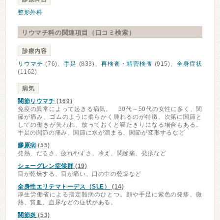
整形外科
リウマチ科の関連項目（口コミ検索）
診療内容
リウマチ
(76)、
手足
(833)、
再検査・精密検査
(915)、
全身症状
(1162)
病気
関節リウマチ
(169)
免疫の異常によって起きる病気。 30代～50代の女性に多く、関
節が痛み、ゴムのように柔らかく腫れるのが特徴。次第に関節と
しての働きが失われ、放っておくと寝たきりになる場合もある。
手足の関節の痛み、関節に水が溜まる、関節が変形するなど
膠原病
(55)
発熱、だるさ、疲れやすさ、冷え、関節痛、発疹など
シェーグレン症候群
(19)
目が乾燥する、目が痛い、口の中の乾燥など
全身性エリテマトーデス（SLE）
(14)
厚生労働省による指定難病のひとつ。顔や手足に紫色の発疹、微
熱、貧血、血尿などの症状がある。
関節炎
(53)