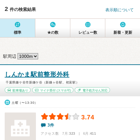
2
件の検索結果
表示順について
標準
★の数
レビュー数
新着・更新
駅周辺
しんかま駅前整形外科
千葉県鎌ケ谷市新鎌ケ谷（新鎌ヶ谷駅、初富駅）
駐車場あり
マイナ受付
(スマホ可)
電子処方せん対応
土曜（〜13:30）
3.74
3件
アクセス数 7月:
323
| 6月:
411