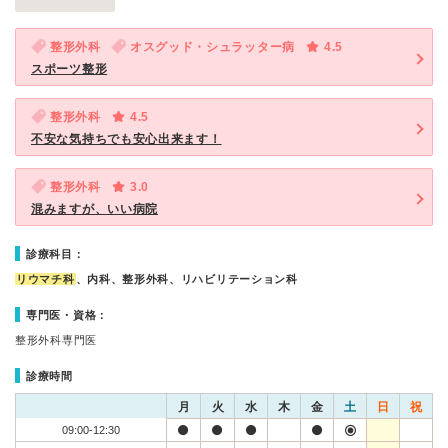
整形外科
オスグッド・シュラッター病
4.5
スポーツ整形
整形外科
4.5
不安な気持ちでも安心出来ます！
整形外科
3.0
混みますが、いい病院
診療科目：
リウマチ科
、内科、整形外科、リハビリテーション科
専門医・資格：
整形外科専門医
診療時間
月
火
水
木
金
土
日
祝
09:00-12:30