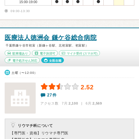
15:00-19:00
09:00-13:30
医療法人徳洲会 鎌ケ谷総合病院
千葉県鎌ケ谷市初富（新鎌ヶ谷駅、北初富駅、初富駅）
駐車場あり
電子決済可
マイナ受付
(スマホ可)
電子処方せん対応
女医在籍
土曜（〜12:00）
2.52
27件
アクセス数 7月:
2,100
| 6月:
2,569
リウマチ科について
【専門医・資格】
リウマチ専門医