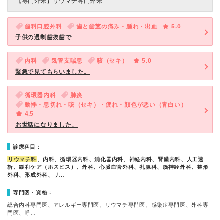
【専門外来】
リウマチ専門外来
歯科口腔外科
歯と歯茎の痛み・腫れ・出血
5.0
子供の過剰歯抜歯で
内科
気管支喘息
咳（セキ）
5.0
緊急で見てもらいました。
循環器内科
肺炎
動悸・息切れ・咳（セキ）・疲れ・顔色が悪い（青白い）
4.5
お世話になりました。
診療科目：
リウマチ科
、内科、循環器内科、消化器内科、神経内科、腎臓内科、人工透
析、緩和ケア（ホスピス）、外科、心臓血管外科、乳腺科、脳神経外科、整形
外科、形成外科、リ…
専門医・資格：
総合内科専門医、アレルギー専門医、リウマチ専門医、感染症専門医、外科専
門医、呼…