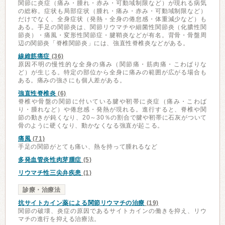
関節に炎症（痛み・腫れ・赤み・可動域制限など）が現れる病気
の総称。症状も局部症状（腫れ・痛み・赤み・可動域制限など）
だけでなく、全身症状（発熱・全身の倦怠感・体重減少など）も
ある。手足の関節炎は、関節リウマチや細菌性関節炎（化膿性関
節炎）・痛風・変形性関節症・腱鞘炎などが有名。背骨・骨盤周
辺の関節炎「脊椎関節炎」には、強直性脊椎炎などがある。
線維筋痛症
(36)
原因不明の慢性的な全身の痛み（関節痛・筋肉痛・こわばりな
ど）が生じる。特定の部位から全身に痛みの範囲が広がる場合も
ある。痛みの強さにも個人差がある。
強直性脊椎炎
(6)
脊椎や骨盤の関節に付いている腱や靭帯に炎症（痛み・こわば
り・腫れなど）や倦怠感・発熱が現れる。進行すると、脊椎や関
節の動きが鈍くなり、20～30％の割合で腱や靭帯に石灰がついて
骨のように硬くなり、動かなくなる強直が起こる。
痛風
(71)
手足の関節がとても痛い、熱を持って腫れるなど
多発血管炎性肉芽腫症
(5)
リウマチ性三尖弁疾患
(1)
診療・治療法
抗サイトカイン薬による関節リウマチの治療
(19)
関節の破壊、炎症の原因であるサイトカインの働きを抑え、リウ
マチの進行を抑える治療法。