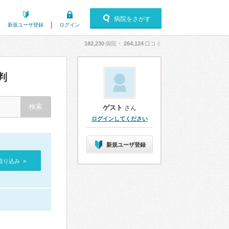
病院をさがす
新規ユーザ登録
ログイン
182,230
病院・
264,124
口コミ
判
ゲスト
さん
ログインしてください
新規ユーザ登録
絞り込み »