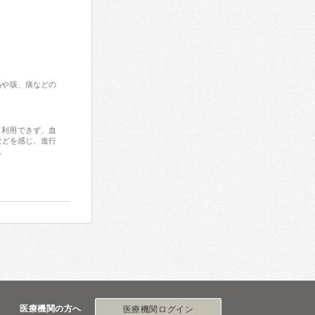
熱や咳、痰などの
く利用できず、血
などを感じ、進行
。
医療機関の方へ
医療機関ログイン