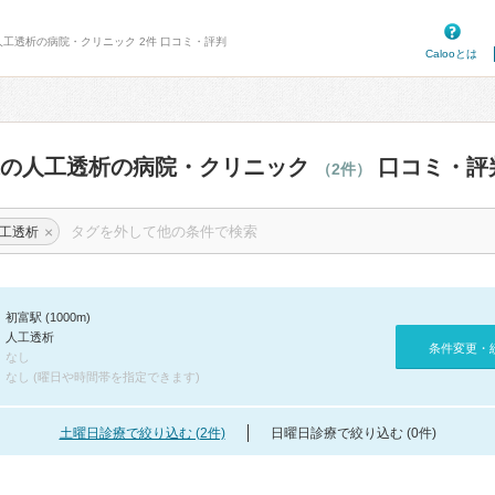
人工透析の病院・クリニック 2件 口コミ・評判
Calooとは
辺の人工透析の病院・クリニック
口コミ・評
（2件）
×
工透析
初富駅 (1000m)
人工透析
条件変更・
なし
なし (曜日や時間帯を指定できます)
土曜日診療で絞り込む (2件)
日曜日診療で絞り込む (0件)