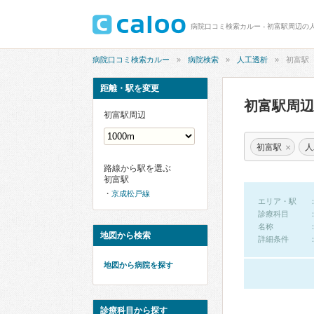
病院口コミ検索カルー - 初富駅周辺の
病院口コミ検索カルー
病院検索
人工透析
初富駅
距離・駅を変更
初富駅周
初富駅周辺
×
初富駅
人
路線から駅を選ぶ
初富駅
京成松戸線
エリア・駅
診療科目
名称
地図から検索
詳細条件
地図から病院を探す
診療科目から探す