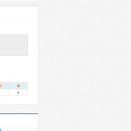
日
祝
●
績