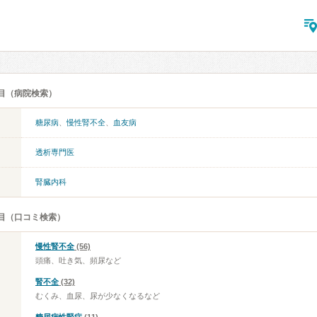
目（病院検索）
糖尿病
、
慢性腎不全
、
血友病
透析専門医
腎臓内科
目（口コミ検索）
慢性腎不全
(56)
頭痛、吐き気、頻尿など
腎不全
(32)
むくみ、血尿、尿が少なくなるなど