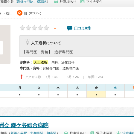
市新鎌ケ谷（
新鎌ヶ谷駅
、
初富駅
）
駐車場あり
マイナ受付
0）・祝日
朝（8:30〜）
－
口コミ0件
人工透析について
【専門医・資格】
透析専門医
診療科：
人工透析
、内科、泌尿器科
専門医・資格：
腎臓専門医、透析専門医
アクセス数 7月：
35
| 6月：
26
| 年間：
284
月
火
水
木
金
土
●
●
●
●
●
●
洲会 鎌ケ谷総合病院
市初富（
新鎌ヶ谷駅
、
北初富駅
、
初富駅
）
駐車場あり
電子決済可
治療実