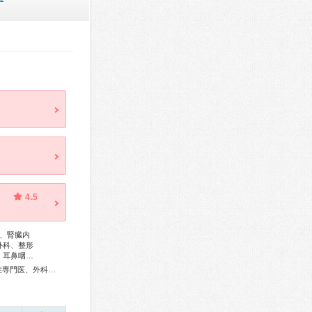
4.5
、腎臓内
外科、整形
、耳鼻咽…
総合内科専門医、アレルギー専門医、リウマチ専門医、感染症専門医、外科専門医、呼吸器専門医、呼吸器外科専門医、循環器専門医、心臓血管外科専門医、消化器病専門医、消化器外科専門医、肝臓専門医、消化器内視鏡専門医、泌尿器科専門医、腎臓専門医、脳血管内治療専門医、神経内科専門医、脳神経外科専門医、頭痛専門医、整形外科専門医、リハビリテーション科専門医、脊椎脊髄外科専門医、形成外科専門医、眼科専門医、耳鼻咽喉科専門医、乳腺専門医、女性ヘルスケア専門医、認知症専門医、麻酔科専門医、ペインクリニック専門医、細胞診専門医、病理専門医、口腔外科専門医、歯科麻酔専門医、放射線科専門医、救急科専門医、がん治療認定医