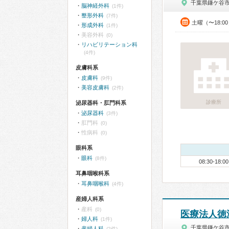
千葉県鎌ケ谷
脳神経外科
(1件)
整形外科
(7件)
土曜（〜18:0
形成外科
(1件)
美容外科
(0)
リハビリテーション科
(4件)
皮膚科系
皮膚科
(9件)
美容皮膚科
(2件)
診療所
泌尿器科・肛門科系
泌尿器科
(3件)
肛門科
(0)
性病科
(0)
眼科系
眼科
(8件)
08:30-18:00
耳鼻咽喉科系
耳鼻咽喉科
(4件)
産婦人科系
産科
(0)
医療法人徳
婦人科
(1件)
千葉県鎌ケ谷
産婦人科
(2件)