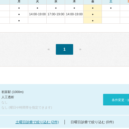
月
火
水
木
金
土
●
●
●
●
●
●
14:00-19:00
17:00-19:00
14:00-19:00
●
●
●
●
«
1
»
初富駅 (1000m)
人工透析
条件変更・
なし
なし (曜日や時間帯を指定できます)
土曜日診療で絞り込む (2件)
日曜日診療で絞り込む (0件)