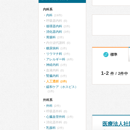
内科系
内科
(19件)
呼吸器内科
(0)
循環器内科
(2件)
消化器内科
(3件)
胃腸科
(2件)
内分泌代謝科
(0)
糖尿病科
(1件)
リウマチ科
(2件)
標準
アレルギー科
(4件)
神経内科
(1件)
血液内科
(0)
1-2
件 / 2件中
腎臓内科
(1件)
人工透析
(2件)
緩和ケア（ホスピス）
(1件)
外科系
外科
(2件)
呼吸器外科
(0)
心臓血管外科
(1件)
消化器外科
(0)
医療法人社
乳腺科
(2件)