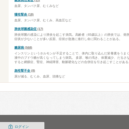
糖尿病性腎症
(11)
血尿、タンパク尿、むくみなど
慢性腎炎
(18)
血尿、タンパク尿、むくみ、高血圧など
肺炎球菌感染症
(17)
肺炎球菌の感染により肺炎を起こす病気。高齢者（65歳以上）の肺炎では、発
症状が少ないことが多い反面、症状が急激に進行し命に関わることがある。
糖尿病
(568)
インスリンというホルモンが不足することで、体内に取り込んだ栄養素をうま
液中のブドウ糖が高くなってしまう病気。 多尿、喉の渇き、体重減少、だるさ
すると網膜症、腎症、神経障害、動脈硬化などの合併症を引き起こすことがある
急性腎不全
(8)
尿が減る、むくみ、血尿、頭痛など
ログイン