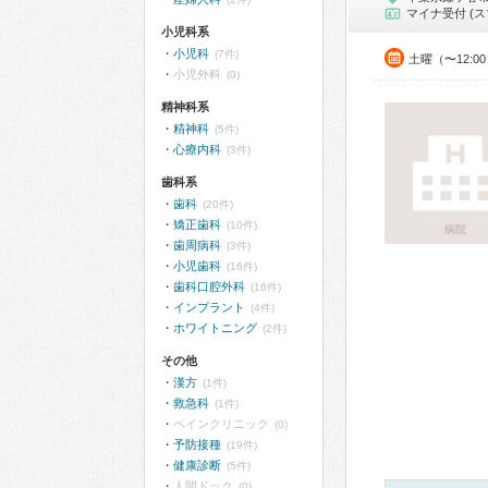
マイナ受付 (ス
小児科系
小児科
(7件)
土曜（〜12:0
小児外科
(0)
精神科系
精神科
(5件)
心療内科
(3件)
歯科系
歯科
(20件)
矯正歯科
(10件)
病院
歯周病科
(3件)
小児歯科
(16件)
歯科口腔外科
(16件)
インプラント
(4件)
ホワイトニング
(2件)
その他
漢方
(1件)
救急科
(1件)
ペインクリニック
(0)
予防接種
(19件)
健康診断
(5件)
人間ドック
(0)