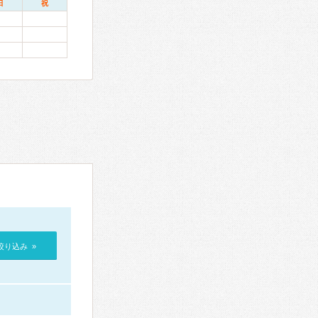
日
祝
絞り込み »