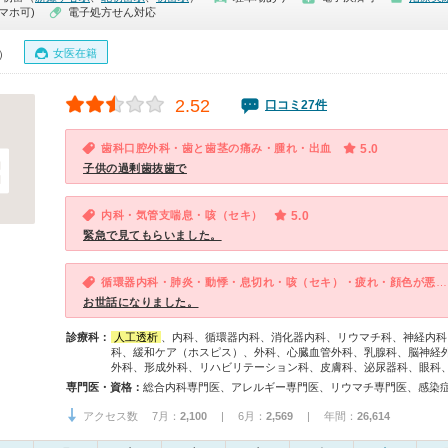
マホ可)
電子処方せん対応
女医在籍
0）
2.52
口コミ27件
歯科口腔外科・歯と歯茎の痛み・腫れ・出血
5.0
子供の過剰歯抜歯で
内科・気管支喘息・咳（セキ）
5.0
緊急で見てもらいました。
循環器内科・肺炎・動悸・息切れ・咳（セキ）・疲れ・顔色が悪い（青白い）
お世話になりました。
診療科：
人工透析
、内科、循環器内科、消化器内科、リウマチ科、神経内科
科、緩和ケア（ホスピス）、外科、心臓血管外科、乳腺科、脳神経
外科、形成外科、リハビリテーション科、皮膚科、泌尿器科、眼科
専門医・資格：
アクセス数 7月：
2,100
| 6月：
2,569
| 年間：
26,614