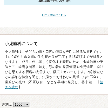
日曜日診療で絞り込む (0件)
口コミ検索はこちら
小児歯科について
小児歯科は、子どもの歯と口腔の健康を専門に診る診療科です。
主に0歳から永久歯の生え替わりが完了する15歳頃までが対象と
なります。成長に伴い著しく変化する時期のため、虫歯治療や予
防ケア、歯磨き指導に加え、顎の骨の発育管理や小児矯正、歯並
びを悪くする習癖の改善まで、幅広くカバーします。X線検査な
どの詳細な検査を通じ、虫歯や生え替わりの異常（萌出不全）、
歯並びの乱れ（不正咬合）などを早期に発見し、将来健… 【
続
きを読む
】
駅周辺