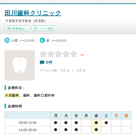
田川歯科クリニック
千葉県市原市養老（高滝駅）
駐車場あり
マイナ受付
土曜（〜12:00）
夜（〜20:00）
－
0件
アクセス数 7月:
1
| 6月:
2
診療科目：
小児歯科
、歯科、歯科口腔外科
診療時間
月
火
水
木
金
土
日
祝
09:00-12:00
14:00-20:00