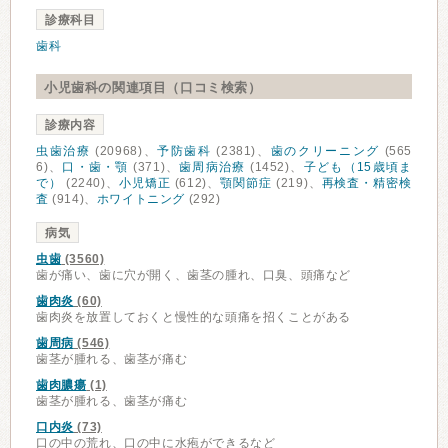
診療科目
歯科
小児歯科の関連項目（口コミ検索）
診療内容
虫歯治療
(20968)、
予防歯科
(2381)、
歯のクリーニング
(565
6)、
口・歯・顎
(371)、
歯周病治療
(1452)、
子ども（15歳頃ま
で）
(2240)、
小児矯正
(612)、
顎関節症
(219)、
再検査・精密検
査
(914)、
ホワイトニング
(292)
病気
虫歯
(3560)
歯が痛い、歯に穴が開く、歯茎の腫れ、口臭、頭痛など
歯肉炎
(60)
歯肉炎を放置しておくと慢性的な頭痛を招くことがある
歯周病
(546)
歯茎が腫れる、歯茎が痛む
歯肉膿瘍
(1)
歯茎が腫れる、歯茎が痛む
口内炎
(73)
口の中の荒れ、口の中に水疱ができるなど