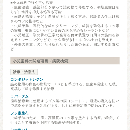
■小児歯科で行う主な治療
・虫歯治療：感染部分を削って詰め物で修復する、初期虫歯は削
らずに進行を抑える処置も可能
・歯磨き指導：子ども自身が正しく磨く方法、保護者の仕上げ磨
きのコツの指導など
・虫歯予防：専門的な歯のクリーニング、歯質を強化するフッ素
の塗布、虫歯になりやすい奥歯の溝を埋めるシーラントなど
・小児矯正：顎の骨の正常な発育を促す装置や口周りの筋肉を鍛
えるトレーニングなどで、永久歯がきれいに並ぶ土台を整える
・外傷の処置：欠けたり折れたりした歯の保全、固定する処置な
ど
小児歯科の関連項目（病院検索）
診療・治療法
コンポジットレジン
詰め物用の白色の樹脂で、CRとも呼ばれる。虫歯を除去した後、
充填して歯を修復する治療。
ラバーダム
歯科治療時に使用するゴム製の膜（シート）。唾液の流入を防い
で感染を予防する効果があり、おもに根管治療で使われている。
フッ素塗布
虫歯予防のため、歯に高濃度のフッ素を塗布する治療。継続して
行うことで虫歯を予防する効果が持続する。