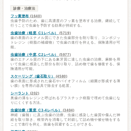
診療・治療法
フッ素塗布
(1640)
虫歯予防のため、歯に高濃度のフッ素を塗布する治療。継続して
行うことで虫歯を予防する効果が持続する。
虫歯治療（軽度, C1レベル）
(5719)
歯の表面のエナメル質にできた虫歯部分を削り取り、コンポジッ
トレジン（樹脂の補綴物）で虫歯の進行を抑える。保険適用が可
能。
虫歯治療（中度, C2レベル）
(5977)
歯のエナメル質の下にある象牙質に達した虫歯の治療。麻酔を用
いて虫歯に感染した部分を削り取り、詰め物で歯を修復する。保
険適用が可能。
スケーリング（歯石取り）
(4580)
歯の表面に形成された歯石やバイオフィルム（細菌が形成する薄
い膜）を専用の器具で除去する処置。
シーラント
(202)
奥歯の溝をレジンと呼ばれるプラスチック樹脂で埋めて虫歯にな
りにくくする方法。
虫歯治療（重度, C3-4レベル）
(3404)
神経（歯髄）に及ぶ虫歯の治療。虫歯に感染した歯質や傷んだ神
経を取り除き、根管内を消毒して封鎖して詰め物や被せ物をする
ことで進行を抑え、抜歯を回避することができる。