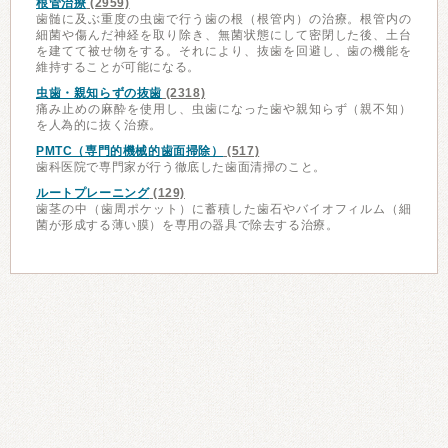
根管治療
(2959)
歯髄に及ぶ重度の虫歯で行う歯の根（根管内）の治療。根管内の
細菌や傷んだ神経を取り除き、無菌状態にして密閉した後、土台
を建てて被せ物をする。それにより、抜歯を回避し、歯の機能を
維持することが可能になる。
虫歯・親知らずの抜歯
(2318)
痛み止めの麻酔を使用し、虫歯になった歯や親知らず（親不知）
を人為的に抜く治療。
PMTC（専門的機械的歯面掃除）
(517)
歯科医院で専門家が行う徹底した歯面清掃のこと。
ルートプレーニング
(129)
歯茎の中（歯周ポケット）に蓄積した歯石やバイオフィルム（細
菌が形成する薄い膜）を専用の器具で除去する治療。