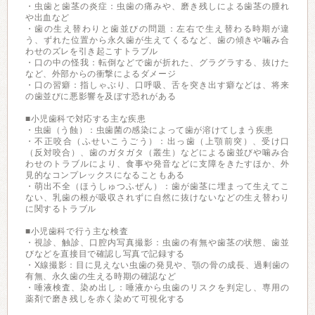
・虫歯と歯茎の炎症：虫歯の痛みや、磨き残しによる歯茎の腫れ
や出血など
・歯の生え替わりと歯並びの問題：左右で生え替わる時期が違
う、ずれた位置から永久歯が生えてくるなど、歯の傾きや噛み合
わせのズレを引き起こすトラブル
・口の中の怪我：転倒などで歯が折れた、グラグラする、抜けた
など、外部からの衝撃によるダメージ
・口の習癖：指しゃぶり、口呼吸、舌を突き出す癖などは、将来
の歯並びに悪影響を及ぼす恐れがある
■小児歯科で対応する主な疾患
・虫歯（う蝕）：虫歯菌の感染によって歯が溶けてしまう疾患
・不正咬合（ふせいこうごう）：出っ歯（上顎前突）、受け口
（反対咬合）、歯のガタガタ（叢生）などによる歯並びや噛み合
わせのトラブルにより、食事や発音などに支障をきたすほか、外
見的なコンプレックスになることもある
・萌出不全（ほうしゅつふぜん）：歯が歯茎に埋まって生えてこ
ない、乳歯の根が吸収されずに自然に抜けないなどの生え替わり
に関するトラブル
■小児歯科で行う主な検査
・視診、触診、口腔内写真撮影：虫歯の有無や歯茎の状態、歯並
びなどを直接目で確認し写真で記録する
・X線撮影：目に見えない虫歯の発見や、顎の骨の成長、過剰歯の
有無、永久歯の生える時期の確認など
・唾液検査、染め出し：唾液から虫歯のリスクを判定し、専用の
薬剤で磨き残しを赤く染めて可視化する