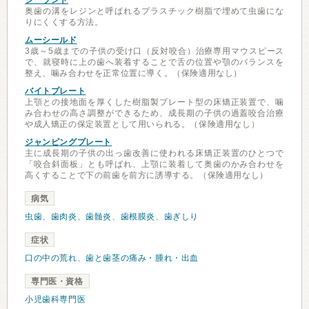
シーラント
奥歯の溝をレジンと呼ばれるプラスチック樹脂で埋めて虫歯にな
りにくくする方法。
ムーシールド
3歳～5歳までの子供の受け口（反対咬合）治療専用マウスピース
で、就寝時に上の歯へ装着することで舌の位置や顎のバランスを
整え、噛み合わせを正常位置に導く。（保険適用なし）
バイトプレート
上顎との接地面を厚くした樹脂製プレート型の床矯正装置で、噛
み合わせの高さ調整ができるため、成長期の子供の過蓋咬合治療
や成人矯正の保定装置として用いられる。（保険適用なし）
ジャンピングプレート
主に成長期の子供の出っ歯改善に使われる床矯正装置のひとつで
「咬合斜面板」とも呼ばれ、上顎に装着して奥歯のかみ合わせを
高くすることで下の前歯を前方に誘導する。（保険適用なし）
病気
虫歯
、
歯肉炎
、
歯髄炎
、
歯根膜炎
、
歯ぎしり
症状
口の中の荒れ
、
歯と歯茎の痛み・腫れ・出血
専門医・資格
小児歯科専門医