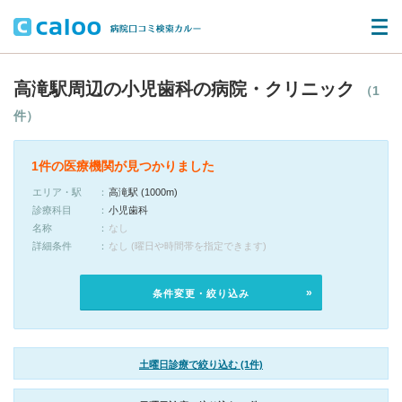
高滝駅周辺の小児歯科の病院・クリニック
（1
件）
1件の医療機関が見つかりました
エリア・駅
高滝駅 (1000m)
診療科目
小児歯科
名称
なし
詳細条件
なし (曜日や時間帯を指定できます)
条件変更・絞り込み
土曜日診療で絞り込む (1件)