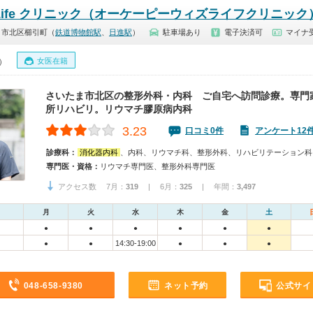
th Life クリニック（オーケーピーウィズライフクリニック
ま市北区櫛引町（
鉄道博物館駅
、
日進駅
）
駐車場あり
電子決済可
マイナ受
女医在籍
0）
さいたま市北区の整形外科・内科 ご自宅へ訪問診療。専門
所リハビリ。リウマチ膠原病内科
3.23
口コミ0件
アンケート12
診療科：
消化器内科
、内科、リウマチ科、整形外科、リハビリテーション科
専門医・資格：
リウマチ専門医、整形外科専門医
アクセス数 7月：
319
| 6月：
325
| 年間：
3,497
月
火
水
木
金
土
●
●
●
●
●
●
14:30-19:00
●
●
●
●
●
048-658-9380
ネット予約
公式サイ