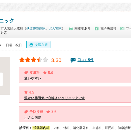
ニック
ま市大宮区大成町（
鉄道博物館駅
、
北大宮駅
）
駐車場あり
電子決済可
マ
療対応
女医在籍
00）・日曜・祝日
3.30
口コミ5件
皮膚科
5.0
通いやすい
4.5
温かい雰囲気で心地よいクリニックです
予防接種
3.5
小さな病院
診療科：
消化器内科
、内科、外科、消化器外科、皮膚科、肛門科、健康診断