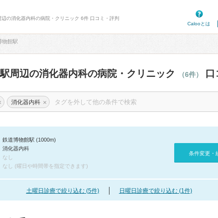
周辺の消化器内科の病院・クリニック 6件 口コミ・評判
Calooとは
博物館駅
館駅周辺の消化器内科の病院・クリニック
口
（6件）
×
×
消化器内科
鉄道博物館駅 (1000m)
消化器内科
条件変更・
なし
なし (曜日や時間帯を指定できます)
土曜日診療で絞り込む (5件)
日曜日診療で絞り込む (1件)