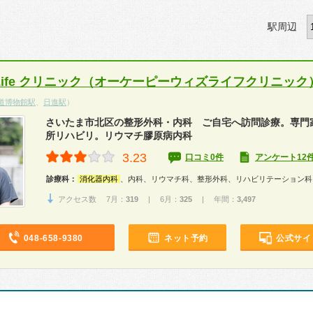
駅周辺
th Life クリニック（オーケーピーウィズライフクリニック
道博物館駅
、
日進駅
）
さいたま市北区の整形外科・内科 ご自宅へ訪問診療。専門
所リハビリ。リウマチ膠原病内科
3.23
口コミ0件
アンケート12
診療科：
消化器内科
、内科、リウマチ科、整形外科、リハビリテーション科
アクセス数 7月：
319
| 6月：
325
| 年間：
3,497
048-658-9380
ネット予約
公式サイ