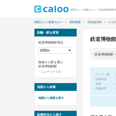
病院口コミ検索カルー - 鉄道博物館駅
病院口コミ検索カルー
病院検索
消化器内科
鉄道
距離・駅を変更
鉄道博物
鉄道博物館駅周辺
鉄道博物館駅
路線から駅を選ぶ
鉄道博物館駅
ニューシャトル
エリア・駅
診療科目
名称
地図から検索
詳細条件
地図から病院を探す
診療科目から探す