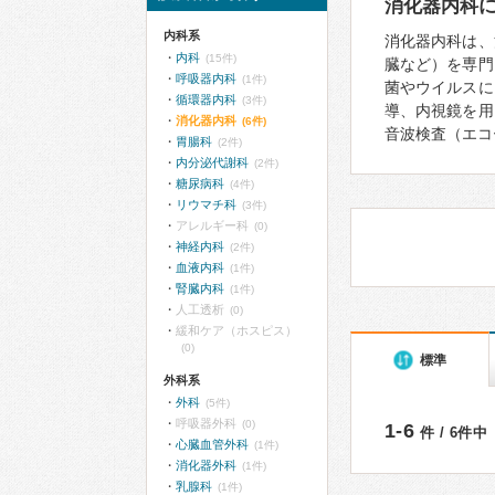
消化器内科
内科系
消化器内科は、
内科
(15件)
臓など）を専門
呼吸器内科
(1件)
菌やウイルスに
循環器内科
(3件)
導、内視鏡を用
消化器内科
(6件)
音波検査（エコ
胃腸科
(2件)
内分泌代謝科
(2件)
糖尿病科
(4件)
リウマチ科
(3件)
アレルギー科
(0)
神経内科
(2件)
血液内科
(1件)
腎臓内科
(1件)
人工透析
(0)
緩和ケア（ホスピス）
(0)
標準
外科系
外科
(5件)
呼吸器外科
(0)
1-6
件 / 6件中
心臓血管外科
(1件)
消化器外科
(1件)
乳腺科
(1件)