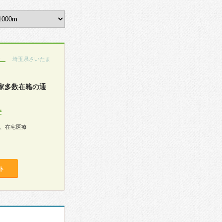
）
埼玉県さいたま
家多数在籍の通
件
、在宅医療
ト