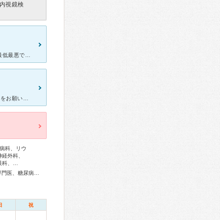
内視鏡検
消化器内科医の先生はとても良い先生ですが一部の看護師と事務員が最低最悪です。 前回出してもらった薬と違うので、処方箋もらった時に質問すると、それで良いのだと言い張り、提携の処方箋調剤薬局なのでそちら
■一言で言うと、医師、看護師、事務担当者全てが違和感の塊です。何をお願いしても「医療従事者には当たり前のこと」を理由に全く相手にしない。 入院期間中はほぼ毎日腰の部分をベルトで固定。トイレにも行
病科、リウ
神経外科、
眼科、…
総合内科専門医、アレルギー専門医、リウマチ専門医、外科専門医、糖尿病専門医、循環器専門医、心臓血管外科専門医、消化器病専門医、消化器外科専門医、消化器内視鏡専門医、泌尿器科専門医、腎臓専門医、整形外科専門医、リハビリテーション科専門医、形成外科専門医、眼科専門医、耳鼻咽喉科専門医、救急科専門医
日
祝