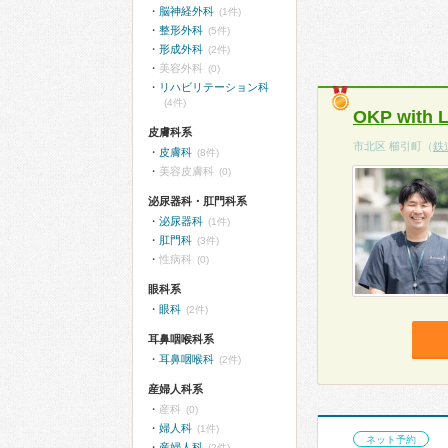
脳神経外科
(1件)
整形外科
(5件)
形成外科
(2件)
美容外科
(0)
リハビリテーション科
(4件)
OKP wi
皮膚科系
市北区 櫛引町（
鉄
皮膚科
(8件)
美容皮膚科
(0)
泌尿器科・肛門科系
泌尿器科
(1件)
肛門科
(3件)
性病科
(0)
眼科系
眼科
(2件)
耳鼻咽喉科系
耳鼻咽喉科
(2件)
産婦人科系
産科
(0)
婦人科
(1件)
ネット予約
産婦人科
(2件)