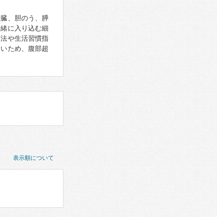
肝臓、胆のう、膵
一緒に入り込む細
療法や生活習慣指
しいため、腹部超
表示順について