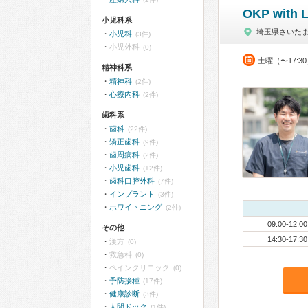
OKP wi
小児科系
埼玉県さいた
小児科
(3件)
小児外科
(0)
土曜（〜17:3
精神科系
精神科
(2件)
心療内科
(2件)
歯科系
歯科
(22件)
矯正歯科
(9件)
歯周病科
(2件)
小児歯科
(12件)
歯科口腔外科
(7件)
インプラント
(3件)
ホワイトニング
(2件)
09:00-12:00
その他
14:30-17:30
漢方
(0)
救急科
(0)
ペインクリニック
(0)
予防接種
(17件)
健康診断
(3件)
人間ドック
(1件)