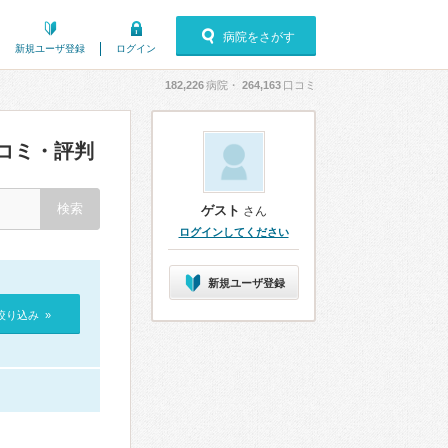
病院をさがす
新規ユーザ登録
ログイン
182,226
病院・
264,163
口コミ
コミ・評判
ゲスト
さん
ログインしてください
新規ユーザ登録
絞り込み »