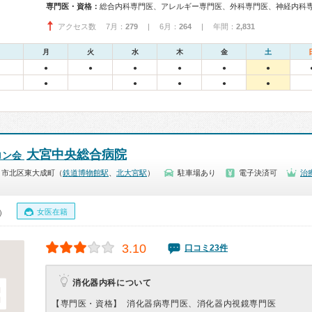
専門医・資格：
アクセス数 7月：
279
| 6月：
264
| 年間：
2,831
月
火
水
木
金
土
●
●
●
●
●
●
●
●
●
●
●
大宮中央総合病院
ロン会
ま市北区東大成町（
鉄道博物館駅
、
北大宮駅
）
駐車場あり
電子決済可
治
女医在籍
0）
3.10
口コミ23件
消化器内科について
【専門医・資格】
消化器病専門医、消化器内視鏡専門医