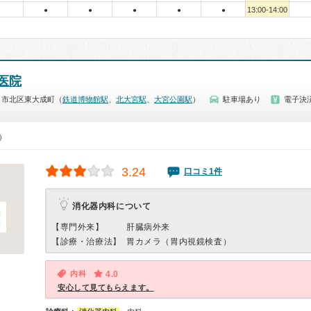
13:00-14:00
●
●
●
●
●
医院
ま市北区東大成町（
鉄道博物館駅
、
北大宮駅
、
大宮公園駅
）
駐車場あり
電子決
0）
3.24
口コミ1件
消化器内科について
【専門外来】
肝臓病外来
【診療・治療法】
胃カメラ（胃内視鏡検査）
内科
4.0
安心して見てもらえます。