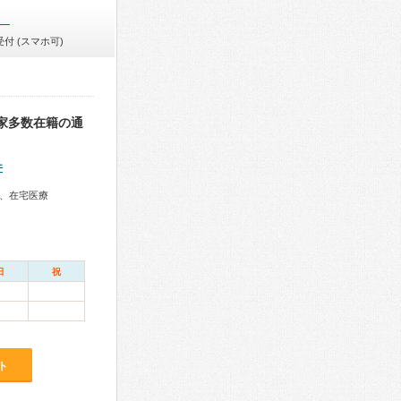
）
付 (スマホ可)
家多数在籍の通
件
、在宅医療
日
祝
ト