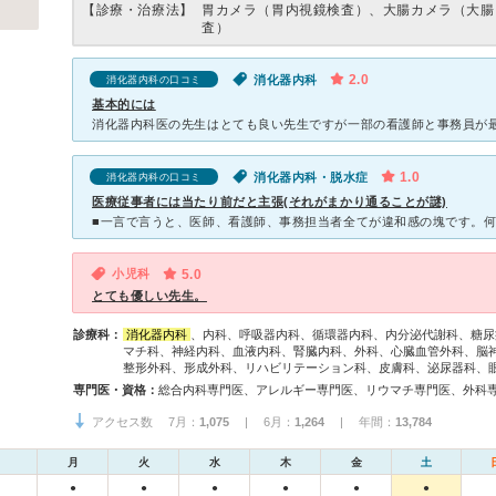
【診療・治療法】
胃カメラ（胃内視鏡検査）、大腸カメラ（大腸
査）
2.0
消化器内科
消化器内科の口コミ
基本的には
1.0
消化器内科・脱水症
消化器内科の口コミ
医療従事者には当たり前だと主張(それがまかり通ることが謎)
小児科
5.0
とても優しい先生。
診療科：
消化器内科
、内科、呼吸器内科、循環器内科、内分泌代謝科、糖尿
マチ科、神経内科、血液内科、腎臓内科、外科、心臓血管外科、脳
整形外科、形成外科、リハビリテーション科、皮膚科、泌尿器科、
専門医・資格：
アクセス数 7月：
1,075
| 6月：
1,264
| 年間：
13,784
月
火
水
木
金
土
●
●
●
●
●
●