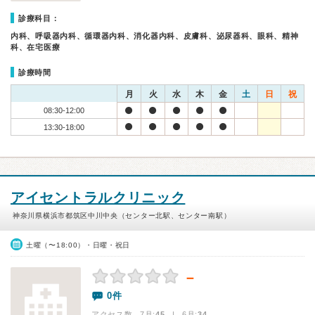
診療科目：
内科、呼吸器内科、循環器内科、消化器内科、皮膚科、泌尿器科、眼科、精神
科、在宅医療
診療時間
月
火
水
木
金
土
日
祝
08:30-12:00
13:30-18:00
アイセントラルクリニック
神奈川県横浜市都筑区中川中央（センター北駅、センター南駅）
土曜（〜18:00）・日曜・祝日
－
0件
アクセス数 7月:
45
| 6月:
34