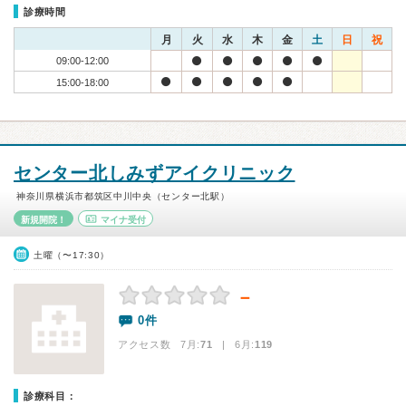
診療時間
月
火
水
木
金
土
日
祝
09:00-12:00
15:00-18:00
センター北しみずアイクリニック
神奈川県横浜市都筑区中川中央（センター北駅）
新規開院！
マイナ受付
土曜（〜17:30）
－
0件
アクセス数 7月:
71
| 6月:
119
診療科目：