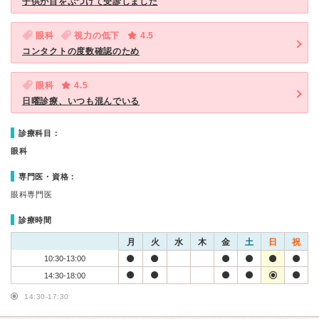
子供が目をぶつけて受診しました
眼科
視力の低下
4.5
コンタクトの度数確認のため
眼科
4.5
日曜診療、いつも混んでいる
診療科目：
眼科
専門医・資格：
眼科専門医
診療時間
月
火
水
木
金
土
日
祝
10:30-13:00
14:30-18:00
14:30-17:30