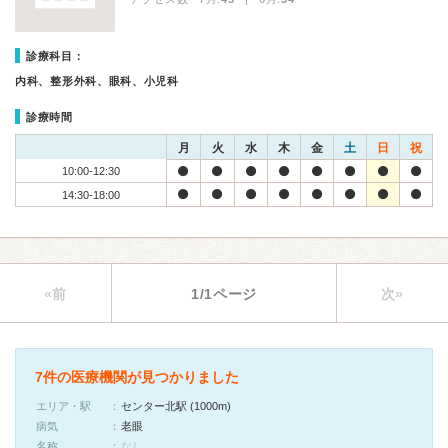
診療科目：
内科、整形外科、眼科、小児科
診療時間
月
火
水
木
金
土
日
祝
10:00-12:30
14:30-18:00
«前
1/1ページ
次»
7件の医療機関が見つかりました
エリア・駅
センター北駅 (1000m)
病気
老眼
名称
なし