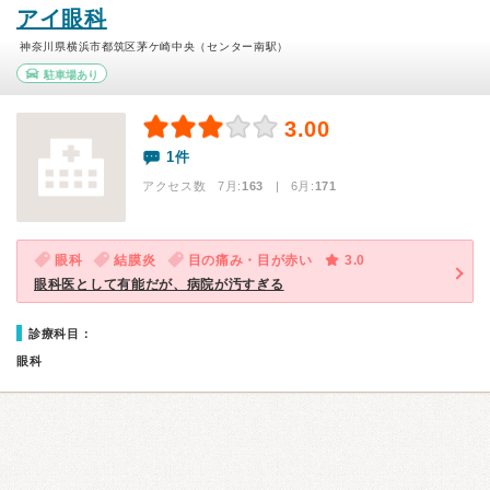
アイ眼科
神奈川県横浜市都筑区茅ケ崎中央（センター南駅）
駐車場あり
3.00
1件
アクセス数 7月:
163
| 6月:
171
眼科
結膜炎
目の痛み・目が赤い
3.0
眼科医として有能だが、病院が汚すぎる
診療科目：
眼科