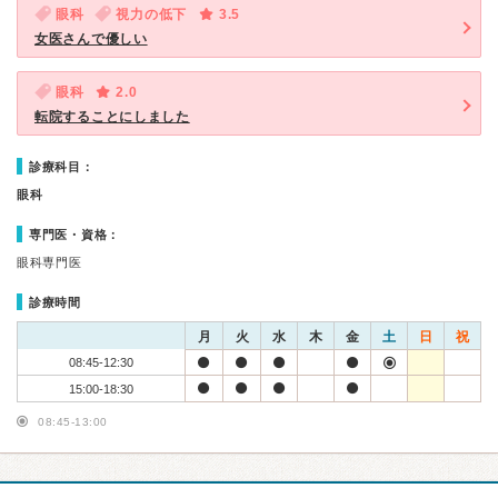
眼科
視力の低下
3.5
女医さんで優しい
眼科
2.0
転院することにしました
診療科目：
眼科
専門医・資格：
眼科専門医
診療時間
月
火
水
木
金
土
日
祝
08:45-12:30
15:00-18:30
08:45-13:00