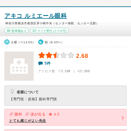
アキコ ルミエール眼科
神奈川県横浜市都筑区茅ケ崎中央（センター南駅、センター北駅）
駐車場あり
マイナ受付
(スマホ可)
土曜（〜13:00）
朝（8:45〜）
2.68
5件
アクセス数 7月:
189
| 6月:
259
老眼について
【専門医・資格】
眼科専門医
眼科
涙が出る
4.5
とても感じがよい先生