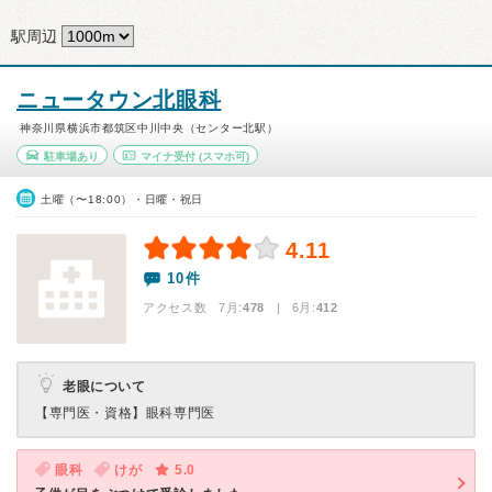
駅周辺
ニュータウン北眼科
神奈川県横浜市都筑区中川中央（センター北駅）
駐車場あり
マイナ受付
(スマホ可)
土曜（〜18:00）・日曜・祝日
4.11
10件
アクセス数 7月:
478
| 6月:
412
老眼について
【専門医・資格】
眼科専門医
眼科
けが
5.0