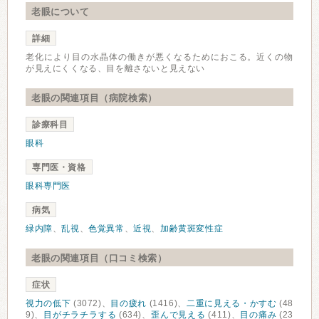
老眼について
詳細
老化により目の水晶体の働きが悪くなるためにおこる。近くの物
が見えにくくなる、目を離さないと見えない
老眼の関連項目（病院検索）
診療科目
眼科
専門医・資格
眼科専門医
病気
緑内障
、
乱視
、
色覚異常
、
近視
、
加齢黄斑変性症
老眼の関連項目（口コミ検索）
症状
視力の低下
(3072)、
目の疲れ
(1416)、
二重に見える・かすむ
(48
9)、
目がチラチラする
(634)、
歪んで見える
(411)、
目の痛み
(23