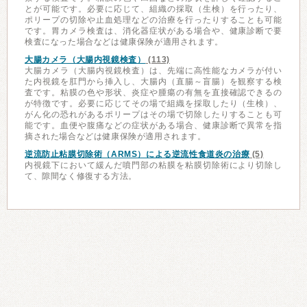
とが可能です。必要に応じて、組織の採取（生検）を行ったり、
ポリープの切除や止血処理などの治療を行ったりすることも可能
です。胃カメラ検査は、消化器症状がある場合や、健康診断で要
検査になった場合などは健康保険が適用されます。
大腸カメラ（大腸内視鏡検査）
(113)
大腸カメラ（大腸内視鏡検査）は、先端に高性能なカメラが付い
た内視鏡を肛門から挿入し、大腸内（直腸～盲腸）を観察する検
査です。粘膜の色や形状、炎症や腫瘍の有無を直接確認できるの
が特徴です。必要に応じてその場で組織を採取したり（生検）、
がん化の恐れがあるポリープはその場で切除したりすることも可
能です。血便や腹痛などの症状がある場合、健康診断で異常を指
摘された場合などは健康保険が適用されます。
逆流防止粘膜切除術（ARMS）による逆流性食道炎の治療
(5)
内視鏡下において緩んだ噴門部の粘膜を粘膜切除術により切除し
て、隙間なく修復する方法。