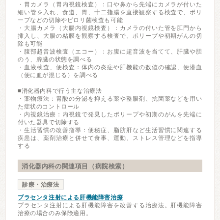
・胃カメラ（胃内視鏡検査）：口や鼻から先端にカメラが付いた
細い管を入れ、食道、胃、十二指腸を直接観察する検査で、ポリ
ープなどの切除やピロリ菌検査も可能
・大腸カメラ（大腸内視鏡検査）：カメラの付いた管を肛門から
挿入し、大腸の粘膜を観察する検査で、ポリープや初期がんの切
除も可能
・腹部超音波検査（エコー）：お腹に超音波を当てて、肝臓や胆
のう、膵臓の状態を調べる
・血液検査、便検査：体内の炎症や肝機能の数値の確認、便潜血
（便に血が混じる）を調べる
■消化器内科で行う主な治療法
・薬物療法：胃酸の分泌を抑える薬や整腸剤、抗菌薬などを用い
た症状のコントロール
・内視鏡治療：内視鏡で発見したポリープや初期のがんを先端に
付いた器具で切除する
・生活習慣の改善指導：便秘症、脂肪肝など生活習慣に関連する
疾患は、薬剤治療と併せて食事、運動、ストレス管理などを指導
する
消化器内科の関連項目（病院検索）
診療・治療法
プラセンタ注射による肝機能障害治療
プラセンタ注射による肝機能障害を改善する治療法。肝機能障害
治療の場合のみ保険適用。