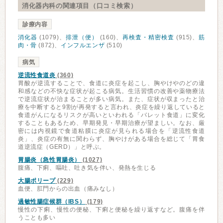
消化器内科の関連項目（口コミ検索）
診療内容
消化器
(1079)、
排泄（便）
(160)、
再検査・精密検査
(915)、
筋
肉・骨
(872)、
インフルエンザ
(510)
病気
逆流性食道炎
(360)
胃酸が逆流することで、食道に炎症を起こし、胸やけやのどの違
和感などの不快な症状が起こる病気。生活習慣の改善や薬物療法
で逆流症状が治まることが多い病気。また、症状が収まったと治
療を中断すると9割が再発すると言われ、炎症を繰り返していると
食道がんになるリスクが高いといわれる「バレット食道」に変化
することもあるため、早期発見・早期治療が望ましい。なお、厳
密には内視鏡で食道粘膜に炎症が見られる場合を「逆流性食道
炎」、炎症の有無に関わらず、胸やけがある場合を総じて「胃食
道逆流症（GERD）」と呼ぶ。
胃腸炎（急性胃腸炎）
(1027)
腹痛、下痢、嘔吐、吐き気を伴い、発熱を生じる
大腸ポリープ
(229)
血便、肛門からの出血（痛みなし）
過敏性腸症候群（IBS）
(179)
慢性の下痢、慢性の便秘、下痢と便秘を繰り返すなど。腹痛を伴
うことも多い