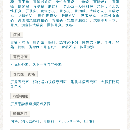
秘
、
胃下垂
、
胃酸過多症
、
急性食道炎
、
虫垂炎（盲腸炎）
、
胃潰
瘍
、
腸閉塞
、
直腸脱
、
脂肪肝
、
アルコール性肝炎
、
急性ウイルス
性肝炎
、
肝硬変
、
食道がん
、
胃がん
、
胃肉腫
、
大腸がん
、
直腸が
ん
、
結腸がん
、
癌性腹膜炎
、
肝臓がん
、
膵臓がん
、
逆流性食道
炎
、
外因性急性胃腸炎
、
胃腸炎（急性胃腸炎）
、
大腸ポリープ
、
胃炎
、
潰瘍性大腸炎
、
慢性胃炎
、
便秘
症状
胃痛・腹痛
、
吐き気・嘔吐
、
急性の下痢
、
慢性の下痢
、
血便
、
発
熱
、
便秘
、
胸やけ・胃もたれ
、
食欲不振
、
体重減少
専門外来
肝臓病外来
、
ストーマ専門外来
専門医・資格
肝臓専門医
、
消化器内視鏡専門医
、
消化器病専門医
、
大腸肛門病
専門医
指定病院
肝疾患診療連携拠点病院
診療科目
内科
、
消化器外科
、
胃腸科
、
アレルギー科
、
肛門科