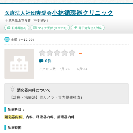
小林循環器クリニック
医療法人社団爽愛会
千葉県佐倉市青菅（中学校駅）
駐車場あり
マイナ受付
(スマホ可)
電子処方せん対応
土曜（〜12:00）
－
0件
アクセス数 7月:
26
| 6月:
24
消化器内科について
【診療・治療法】
胃カメラ（胃内視鏡検査）
診療科目：
消化器内科
、内科、呼吸器内科、循環器内科
診療時間