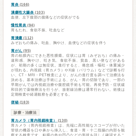
胃炎
(166)
潰瘍性大腸炎
(103)
血便、左下腹部の腹痛などの症状がでる
慢性胃炎
(94)
胃もたれ、食欲不振、吐血など
胃潰瘍
(112)
みぞおちの痛み、吐血、胸やけ、血便などの症状を伴う
胃がん
(95)
胃の粘膜内にできた悪性腫瘍。症状には胃（みぞおち）の痛み・
違和感、胸やけ、吐き気、食欲不振、貧血、黒い便などがある
が、初期の多くは無症状。進行すると、倦怠感・嘔吐・体重減少
が現れる。内視鏡（胃カメラ）やX線（バリウム）などで診断を行
い、CT・MRI・PET検査により、がんの進行度を調べて治療法を
決める。基本治療は手術による、がん・胃の切除であり、一部の
早期がんでは内視鏡治療や腹腔鏡手術も可能。再発予防・症状緩
和目的で薬物療法を行うが、放射線治療は通常行わない。術後は
定期検査や経過観察を必要とする。
便秘
(183)
診療・治療法
胃カメラ（胃内視鏡検査）
(130)
胃カメラ（胃内視鏡検査）は、先端に高性能なスコープが付いた
管状の機器を口や鼻から挿入し、食道・胃・十二指腸の内部を観
察する検査です。粘膜の色や凹凸などの形状を詳しく確認するこ