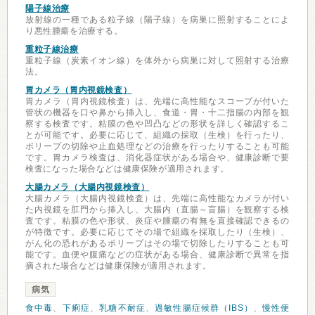
陽子線治療
放射線の一種である粒子線（陽子線）を病巣に照射することによ
り悪性腫瘍を治療する。
重粒子線治療
重粒子線（炭素イオン線）を体外から病巣に対して照射する治療
法。
胃カメラ（胃内視鏡検査）
胃カメラ（胃内視鏡検査）は、先端に高性能なスコープが付いた
管状の機器を口や鼻から挿入し、食道・胃・十二指腸の内部を観
察する検査です。粘膜の色や凹凸などの形状を詳しく確認するこ
とが可能です。必要に応じて、組織の採取（生検）を行ったり、
ポリープの切除や止血処理などの治療を行ったりすることも可能
です。胃カメラ検査は、消化器症状がある場合や、健康診断で要
検査になった場合などは健康保険が適用されます。
大腸カメラ（大腸内視鏡検査）
大腸カメラ（大腸内視鏡検査）は、先端に高性能なカメラが付い
た内視鏡を肛門から挿入し、大腸内（直腸～盲腸）を観察する検
査です。粘膜の色や形状、炎症や腫瘍の有無を直接確認できるの
が特徴です。必要に応じてその場で組織を採取したり（生検）、
がん化の恐れがあるポリープはその場で切除したりすることも可
能です。血便や腹痛などの症状がある場合、健康診断で異常を指
摘された場合などは健康保険が適用されます。
病気
食中毒
、
下痢症
、
乳糖不耐症
、
過敏性腸症候群（IBS）
、
慢性便