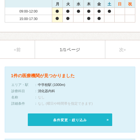
月
火
水
木
金
土
日
祝
09:00-12:00
15:00-17:30
«前
1/1ページ
次»
1件の医療機関が見つかりました
エリア・駅
中学校駅 (1000m)
診療科目
消化器内科
名称
なし
詳細条件
なし (曜日や時間帯を指定できます)
条件変更・絞り込み