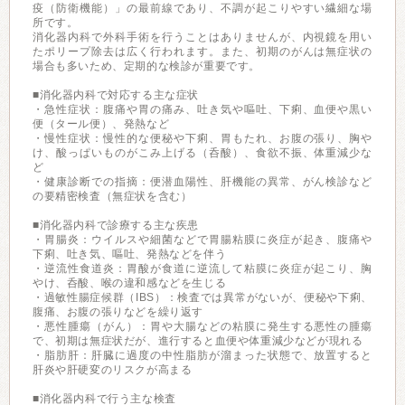
疫（防衛機能）」の最前線であり、不調が起こりやすい繊細な場
所です。
消化器内科で外科手術を行うことはありませんが、内視鏡を用い
たポリープ除去は広く行われます。また、初期のがんは無症状の
場合も多いため、定期的な検診が重要です。
■消化器内科で対応する主な症状
・急性症状：腹痛や胃の痛み、吐き気や嘔吐、下痢、血便や黒い
便（タール便）、発熱など
・慢性症状：慢性的な便秘や下痢、胃もたれ、お腹の張り、胸や
け、酸っぱいものがこみ上げる（呑酸）、食欲不振、体重減少な
ど
・健康診断での指摘：便潜血陽性、肝機能の異常、がん検診など
の要精密検査（無症状を含む）
■消化器内科で診療する主な疾患
・胃腸炎：ウイルスや細菌などで胃腸粘膜に炎症が起き、腹痛や
下痢、吐き気、嘔吐、発熱などを伴う
・逆流性食道炎：胃酸が食道に逆流して粘膜に炎症が起こり、胸
やけ、呑酸、喉の違和感などを生じる
・過敏性腸症候群（IBS）：検査では異常がないが、便秘や下痢、
腹痛、お腹の張りなどを繰り返す
・悪性腫瘍（がん）：胃や大腸などの粘膜に発生する悪性の腫瘍
で、初期は無症状だが、進行すると血便や体重減少などが現れる
・脂肪肝：肝臓に過度の中性脂肪が溜まった状態で、放置すると
肝炎や肝硬変のリスクが高まる
■消化器内科で行う主な検査