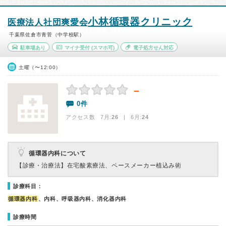
小林循環器クリニック
医療法人社団爽愛会
千葉県佐倉市青菅（中学校駅）
駐車場あり
マイナ受付
(スマホ可)
電子処方せん対応
土曜（〜12:00）
－
0件
アクセス数 7月:
26
| 6月:
24
循環器内科について
【診療・治療法】
在宅酸素療法、ペースメーカー植込み術
診療科目：
循環器内科
、内科、呼吸器内科、消化器内科
診療時間