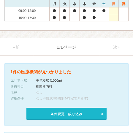
月
火
水
木
金
土
日
祝
09:00-12:00
15:00-17:30
«前
1/1ページ
次»
1件の医療機関が見つかりました
エリア・駅
中学校駅 (1000m)
診療科目
循環器内科
名称
なし
詳細条件
なし (曜日や時間帯を指定できます)
条件変更・絞り込み