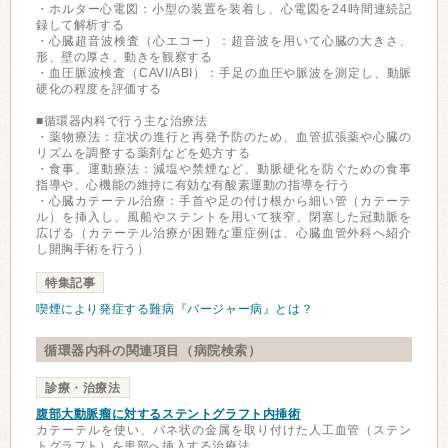
・ホルター心電図：小型の装置を装着し、心電図を24時間連続記
録して解析する
・心臓超音波検査（心エコー）：超音波を用いて心臓の大きさ、
形、壁の厚さ、動きを観察する
・血圧脈波検査（CAVI/ABI）：手足の血圧や脈波を測定し、動脈
硬化の程度を評価する
■循環器内科で行う主な治療法
・薬物療法：症状の進行と再発予防のため、血管拡張薬や心臓の
リズムを調整する薬剤などを処方する
・食事、運動療法：減塩や禁煙など、動脈硬化を防ぐための食事
指導や、心機能の維持に有効な有酸素運動の指導を行う
・心臓カテーテル治療：手首や足の付け根から細い管（カテーテ
ル）を挿入し、風船やステントを用いて狭窄、閉塞した冠動脈を
広げる（カテーテル治療が困難な重症例は、心臓血管外科へ紹介
し開胸手術を行う）
特集記事
喫煙により発症する難病『バージャー病』とは？
循環器内科の関連項目（病院検索）
診療・治療法
腹部大動脈瘤に対するステントグラフト内挿術
カテーテルを使い、バネ状の金属を取り付けた人工血管（ステン
トグラフト）を患部へ挿入する治療法。