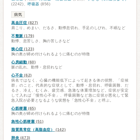
(2242)、
呼吸器
(856)
病気
高血圧症
(827)
肩こり、めまい、だるさ、動悸息切れ、手足のしびれ、不眠など
不整脈
(179)
動悸、息苦しさ、胸の苦しさなど
狭心症
(123)
胸の奥が締め付けられるように痛むのが特徴
心房細動
(60)
脈の乱れ、動悸・息切れなど
心不全
(62)
病名ではなく、心臓の機能低下によって起きる体の状態、「症候
群」のこと。代表的な症状として、動悸・息切れ、呼吸困難、だ
るさ、冷え、むくみ、疲労感、急激な体重増加など。症状が安定
して入れば「慢性心不全」、呼吸困難など急に症状が悪化して緊
急入院が必要となるような状態を「急性心不全」と呼ぶ。
心筋梗塞
(65)
胸の奥が締め付けられるように痛むのが特徴
急性心筋梗塞
(51)
脂質異常症（高脂血症）
(142)
肺炎
(473)