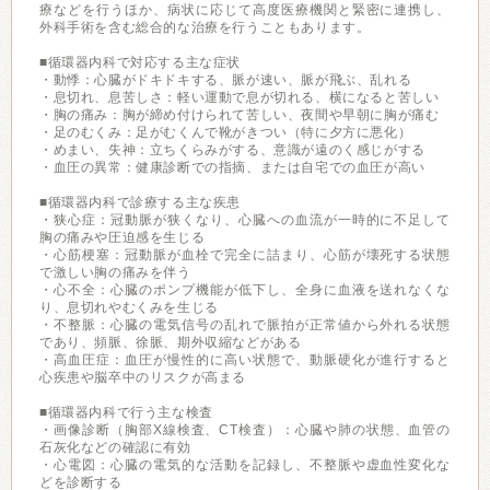
療などを行うほか、病状に応じて高度医療機関と緊密に連携し、
外科手術を含む総合的な治療を行うこともあります。
■循環器内科で対応する主な症状
・動悸：心臓がドキドキする、脈が速い、脈が飛ぶ、乱れる
・息切れ、息苦しさ：軽い運動で息が切れる、横になると苦しい
・胸の痛み：胸が締め付けられて苦しい、夜間や早朝に胸が痛む
・足のむくみ：足がむくんで靴がきつい（特に夕方に悪化）
・めまい、失神：立ちくらみがする、意識が遠のく感じがする
・血圧の異常：健康診断での指摘、または自宅での血圧が高い
■循環器内科で診療する主な疾患
・狭心症：冠動脈が狭くなり、心臓への血流が一時的に不足して
胸の痛みや圧迫感を生じる
・心筋梗塞：冠動脈が血栓で完全に詰まり、心筋が壊死する状態
で激しい胸の痛みを伴う
・心不全：心臓のポンプ機能が低下し、全身に血液を送れなくな
り、息切れやむくみを生じる
・不整脈：心臓の電気信号の乱れで脈拍が正常値から外れる状態
であり、頻脈、徐脈、期外収縮などがある
・高血圧症：血圧が慢性的に高い状態で、動脈硬化が進行すると
心疾患や脳卒中のリスクが高まる
■循環器内科で行う主な検査
・画像診断（胸部X線検査、CT検査）：心臓や肺の状態、血管の
石灰化などの確認に有効
・心電図：心臓の電気的な活動を記録し、不整脈や虚血性変化な
どを診断する