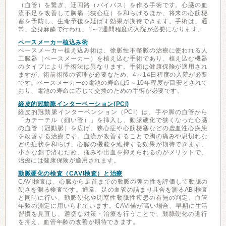
（血管）を繋ぎ、迂回路（バイパス）を作る手術です。心臓の血
流不足を改善して胸痛（狭心症）を和らげるほか、将来の心筋梗
塞を予防し、生命予後を延ばす効果が期待できます。手術は、通
常、全身麻酔で行われ、1～2週間程度の入院が必要になります。
ペースメーカー植込み術
ペースメーカー植え込み術は、徐脈性不整脈の治療に使われる人
工臓器（ペースメーカー）を植え込む手術であり、植え込む機器
のタイプにより手術法は異なります。手術は健康保険が適用され
ますが、術前術後の管理が必要なため、4～14日程度の入院が必要
です。ペースメーカーの電池の寿命は5～10年程度が目安とされて
おり、電池の寿命に応じて交換のための手術が必要です。
経皮的冠動脈インターベーション(PCI)
経皮的冠動脈インターベンション（PCI）は、手や脚の血管から
「カテーテル（細い管）」を挿入し、動脈硬化で狭くなった心臓
の血管（冠動脈）を広げ、狭心症や心筋梗塞などの虚血性心疾患
を改善する治療です。血流が改善することで胸の痛みや息切れな
どの症状を和らげ、心臓の機能を維持する効果が期待できます。
小さな創で済むため、痛みや出血を抑えられるのがメリットで、
治療には健康保険が適用されます。
動脈硬化の検査（CAVI検査）と治療
CAVI検査は、心臓から足首までの動脈の弾力性を評価して動脈の
硬さを測る検査です。通常、足の血管の詰まり具合を測るABI検査
と同時に行い、動脈硬化や閉塞性動脈性疾患の有無の判定、血管
年齢の測定に用いられています。CAVI値が高い場合、早期に生活
習慣を見直し、適切な対策・治療を行うことで、動脈硬化の進行
を抑え、血管年齢の改善が期待できます。