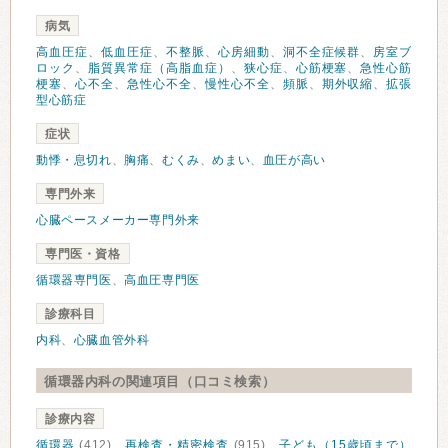
病気
高血圧症
、
低血圧症
、
不整脈
、
心房細動
、
洞不全症候群
、
房室ブ
ロック
、
脂質異常症（高脂血症）
、
狭心症
、
心筋梗塞
、
急性心筋
梗塞
、
心不全
、
急性心不全
、
慢性心不全
、
頻脈
、
期外収縮
、
拡張
型心筋症
症状
動悸・息切れ
、
胸痛
、
むくみ
、
めまい
、
血圧が高い
専門外来
心臓ペースメーカー専門外来
専門医・資格
循環器専門医
、
高血圧専門医
診療科目
内科
、
心臓血管外科
循環器内科の関連項目（口コミ検索）
診療内容
循環器
(412)、
再検査・精密検査
(915)、
子ども（15歳頃まで）