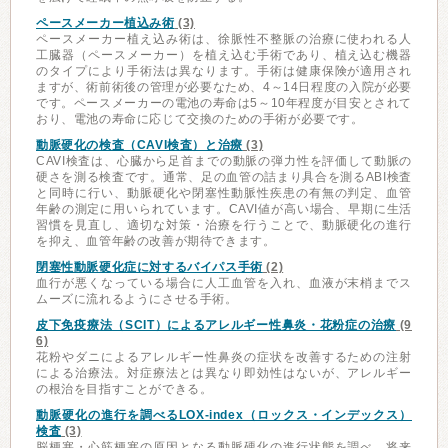
ペースメーカー植込み術
(3)
ペースメーカー植え込み術は、徐脈性不整脈の治療に使われる人
工臓器（ペースメーカー）を植え込む手術であり、植え込む機器
のタイプにより手術法は異なります。手術は健康保険が適用され
ますが、術前術後の管理が必要なため、4～14日程度の入院が必要
です。ペースメーカーの電池の寿命は5～10年程度が目安とされて
おり、電池の寿命に応じて交換のための手術が必要です。
動脈硬化の検査（CAVI検査）と治療
(3)
CAVI検査は、心臓から足首までの動脈の弾力性を評価して動脈の
硬さを測る検査です。通常、足の血管の詰まり具合を測るABI検査
と同時に行い、動脈硬化や閉塞性動脈性疾患の有無の判定、血管
年齢の測定に用いられています。CAVI値が高い場合、早期に生活
習慣を見直し、適切な対策・治療を行うことで、動脈硬化の進行
を抑え、血管年齢の改善が期待できます。
閉塞性動脈硬化症に対するバイパス手術
(2)
血行が悪くなっている場合に人工血管を入れ、血液が末梢までス
ムーズに流れるようにさせる手術。
皮下免疫療法（SCIT）によるアレルギー性鼻炎・花粉症の治療
(9
6)
花粉やダニによるアレルギー性鼻炎の症状を改善するための注射
による治療法。対症療法とは異なり即効性はないが、アレルギー
の根治を目指すことができる。
動脈硬化の進行を調べるLOX-index（ロックス・インデックス）
検査
(3)
脳梗塞・心筋梗塞の原因となる動脈硬化の進行状態を調べ、将来