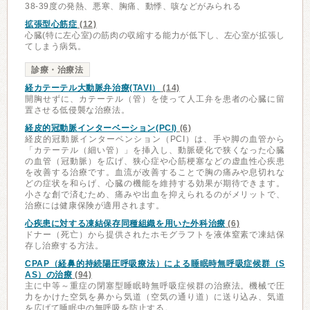
38-39度の発熱、悪寒、胸痛、動悸、咳などがみられる
拡張型心筋症
(12)
心臓(特に左心室)の筋肉の収縮する能力が低下し、左心室が拡張し
てしまう病気。
診療・治療法
経カテーテル大動脈弁治療(TAVI）
(14)
開胸せずに、カテーテル（管）を使って人工弁を患者の心臓に留
置させる低侵襲な治療法。
経皮的冠動脈インターベーション(PCI)
(6)
経皮的冠動脈インターベンション（PCI）は、手や脚の血管から
「カテーテル（細い管）」を挿入し、動脈硬化で狭くなった心臓
の血管（冠動脈）を広げ、狭心症や心筋梗塞などの虚血性心疾患
を改善する治療です。血流が改善することで胸の痛みや息切れな
どの症状を和らげ、心臓の機能を維持する効果が期待できます。
小さな創で済むため、痛みや出血を抑えられるのがメリットで、
治療には健康保険が適用されます。
心疾患に対する凍結保存同種組織を用いた外科治療
(6)
ドナー（死亡）から提供されたホモグラフトを液体窒素で凍結保
存し治療する方法。
CPAP（経鼻的持続陽圧呼吸療法）による睡眠時無呼吸症候群（S
AS）の治療
(94)
主に中等～重症の閉塞型睡眠時無呼吸症候群の治療法。機械で圧
力をかけた空気を鼻から気道（空気の通り道）に送り込み、気道
を広げて睡眠中の無呼吸を防止する。