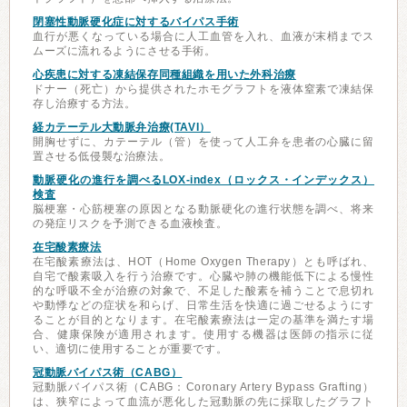
閉塞性動脈硬化症に対するバイパス手術
血行が悪くなっている場合に人工血管を入れ、血液が末梢までス
ムーズに流れるようにさせる手術。
心疾患に対する凍結保存同種組織を用いた外科治療
ドナー（死亡）から提供されたホモグラフトを液体窒素で凍結保
存し治療する方法。
経カテーテル大動脈弁治療(TAVI）
開胸せずに、カテーテル（管）を使って人工弁を患者の心臓に留
置させる低侵襲な治療法。
動脈硬化の進行を調べるLOX-index（ロックス・インデックス）
検査
脳梗塞・心筋梗塞の原因となる動脈硬化の進行状態を調べ、将来
の発症リスクを予測できる血液検査。
在宅酸素療法
在宅酸素療法は、HOT（Home Oxygen Therapy）とも呼ばれ、
自宅で酸素吸入を行う治療です。心臓や肺の機能低下による慢性
的な呼吸不全が治療の対象で、不足した酸素を補うことで息切れ
や動悸などの症状を和らげ、日常生活を快適に過ごせるようにす
ることが目的となります。在宅酸素療法は一定の基準を満たす場
合、健康保険が適用されます。使用する機器は医師の指示に従
い、適切に使用することが重要です。
冠動脈バイパス術（CABG）
冠動脈バイパス術（CABG：Coronary Artery Bypass Grafting）
は、狭窄によって血流が悪化した冠動脈の先に採取したグラフト