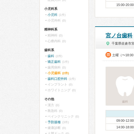
15:00-20:00
小児科系
小児科
(1件)
小児外科
(0)
精神科系
宮ノ台歯科
精神科
(0)
心療内科
(0)
千葉県佐倉市
歯科系
土曜（〜18:0
歯科
(2件)
矯正歯科
(1件)
歯周病科
(0)
小児歯科
(2件)
歯科口腔外科
(1件)
インプラント
(0)
ホワイトニング
(0)
その他
歯科
漢方
(0)
救急科
(0)
ペインクリニック
(0)
09:00-12:00
予防接種
(3件)
14:00-18:00
健康診断
(0)
人間ドック
(0)