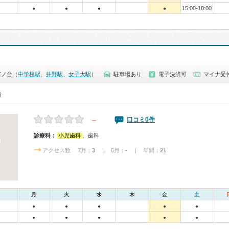
15:00-18:00
●
●
●
●
宮ノ台（
中学校駅
、
井野駅
、
女子大駅
）
駐車場あり
電子決済可
マイナ受
0）
－
口コミ0件
診療科：
小児歯科
、歯科
アクセス数 7月：
3
| 6月：
-
| 年間：
21
月
火
水
木
金
土
●
●
●
●
●
●
●
●
●
●