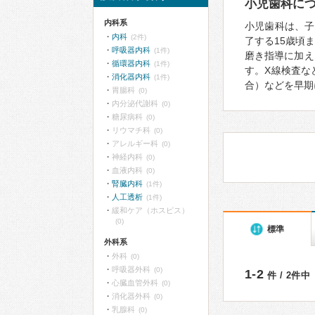
小児歯科に
内科系
小児歯科は、子
内科
(2件)
了する15歳頃
呼吸器内科
(1件)
磨き指導に加え
循環器内科
(1件)
す。X線検査な
消化器内科
(1件)
合）などを早期
胃腸科
(0)
内分泌代謝科
(0)
糖尿病科
(0)
リウマチ科
(0)
アレルギー科
(0)
神経内科
(0)
血液内科
(0)
腎臓内科
(1件)
人工透析
(1件)
緩和ケア（ホスピス）
(0)
標準
外科系
外科
(0)
呼吸器外科
(0)
1-2
件 / 2件中
心臓血管外科
(0)
消化器外科
(0)
乳腺科
(0)