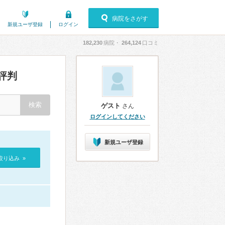
病院をさがす
新規ユーザ登録
ログイン
182,230
病院・
264,124
口コミ
評判
ゲスト
さん
ログインしてください
新規ユーザ登録
絞り込み »