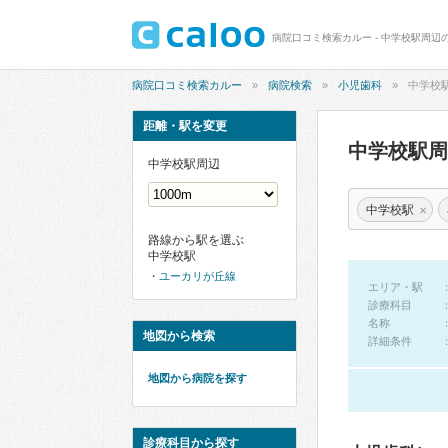
病院口コミ検索カルー - 中学校駅周辺
病院口コミ検索カルー
病院検索
小児歯科
中学校
距離・駅を変更
中学校駅
中学校駅周辺
×
中学校駅
路線から駅を選ぶ
中学校駅
ユーカリが丘線
エリア・駅
診療科目
名称
地図から検索
詳細条件
地図から病院を探す
診療科目から探す