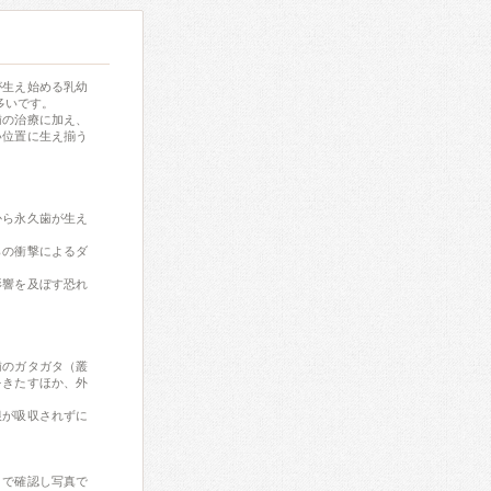
が生え始める乳幼
多いです。
歯の治療に加え、
い位置に生え揃う
から永久歯が生え
らの衝撃によるダ
影響を及ぼす恐れ
歯のガタガタ（叢
をきたすほか、外
根が吸収されずに
目で確認し写真で