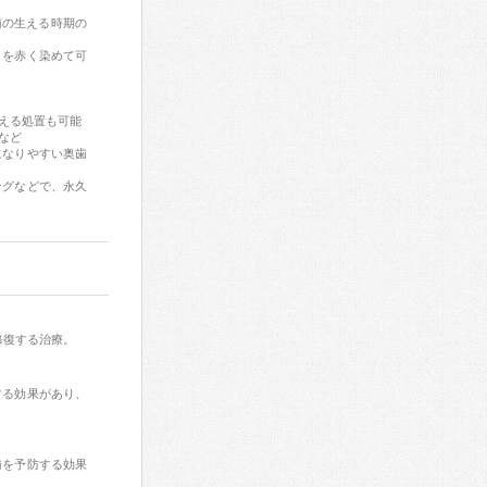
歯の生える時期の
しを赤く染めて可
える処置も可能
など
になりやすい奥歯
ングなどで、永久
修復する治療。
する効果があり、
歯を予防する効果