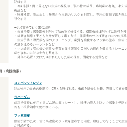
記録する
・X線撮影：目に見えない虫歯の発見や、顎の骨の成長、過剰歯の有無、永久
確認など
・唾液検査、染め出し：唾液から虫歯のリスクを判定し、専用の薬剤で磨き残
視化する
■小児歯科で行う主な治療
・虫歯治療：感染部分を削って詰め物で修復する、初期虫歯は削らずに進行を抑
・歯磨き指導：子ども自身が正しく磨く方法、保護者の仕上げ磨きのコツの指導
・虫歯予防：専門的な歯のクリーニング、歯質を強化するフッ素の塗布、虫歯
の溝を埋めるシーラントなど
・小児矯正：顎の骨の正常な発育を促す装置や口周りの筋肉を鍛えるトレーニ
歯がきれいに並ぶ土台を整える
・外傷の処置：欠けたり折れたりした歯の保全、固定する処置など
目（病院検索）
コンポジットレジン
詰め物用の白色の樹脂で、CRとも呼ばれる。虫歯を除去した後、充填して歯を
ラバーダム
歯科治療時に使用するゴム製の膜（シート）。唾液の流入を防いで感染を予防
おもに根管治療で使われている。
フッ素塗布
虫歯予防のため、歯に高濃度のフッ素を塗布する治療。継続して行うことで虫
が持続する。