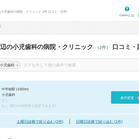
の小児歯科の病院・クリニック 2件 口コミ・評判
Calooとは
駅
周辺の小児歯科の病院・クリニック
口コミ・
（2件）
×
小児歯科
中学校駅 (1000m)
小児歯科
条件変更・
なし
なし (曜日や時間帯を指定できます)
土曜日診療で絞り込む (2件)
日曜日診療で絞り込む (1件)