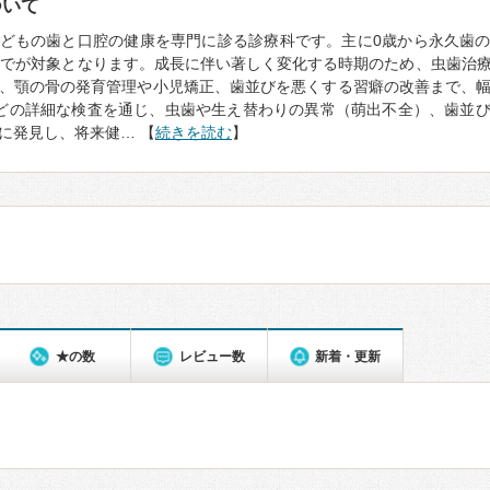
ついて
どもの歯と口腔の健康を専門に診る診療科です。主に0歳から永久歯
までが対象となります。成長に伴い著しく変化する時期のため、虫歯治
、顎の骨の発育管理や小児矯正、歯並びを悪くする習癖の改善まで、
どの詳細な検査を通じ、虫歯や生え替わりの異常（萌出不全）、歯並
に発見し、将来健… 【
続きを読む
】
★の数
レビュー数
新着・更新