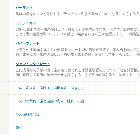
シーラント
奥歯の溝をレジンと呼ばれるプラスチック樹脂で埋めて虫歯になりにくくする方
ムーシールド
3歳～5歳までの子供の受け口（反対咬合）治療専用マウスピースで、就寝時に
ことで舌の位置や顎のバランスを整え、噛み合わせを正常位置に導く。（保険適
バイトプレート
上顎との接地面を厚くした樹脂製プレート型の床矯正装置で、噛み合わせの高
め、成長期の子供の過蓋咬合治療や成人矯正の保定装置として用いられる。（保
ジャンピングプレート
主に成長期の子供の出っ歯改善に使われる床矯正装置のひとつで「咬合斜面板
顎に装着して奥歯のかみ合わせを高くすることで下の前歯を前方に誘導する。（
虫歯
、
歯肉炎
、
歯髄炎
、
歯根膜炎
、
歯ぎしり
口の中の荒れ
、
歯と歯茎の痛み・腫れ・出血
小児歯科専門医
歯科