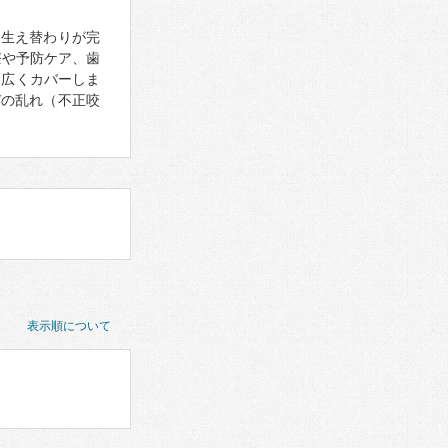
の生え替わりが完
療や予防ケア、歯
幅広くカバーしま
びの乱れ（不正咬
表示順について