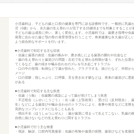
小児歯科は、子どもの歯と口腔の健康を専門に診る診療科です。一般的に乳歯
児（0歳）から、永久歯の生え替わりが完了する15歳頃までを対象とすることが
子どもの歯は成長に伴い、著しく変化します。小児歯科では、歯磨き指導や虫
発育に合わせた歯と顎の骨の発育管理を行うことで、将来健康な永久歯が正し
よう総合的なサポートを行います。
■小児歯科で対応する主な症状
・虫歯と歯茎の炎症：虫歯の痛みや、磨き残しによる歯茎の腫れや出血など
・歯の生え替わりと歯並びの問題：左右で生え替わる時期が違う、ずれた位置
てくるなど、歯の傾きや噛み合わせのズレを引き起こすトラブル
・口の中の怪我：転倒などで歯が折れた、グラグラする、抜けたなど、外部か
メージ
・口の習癖：指しゃぶり、口呼吸、舌を突き出す癖などは、将来の歯並びに悪
がある
■小児歯科で対応する主な疾患
・虫歯（う蝕）：虫歯菌の感染によって歯が溶けてしまう疾患
・不正咬合（ふせいこうごう）：出っ歯（上顎前突）、受け口（反対咬合）、
生）などによる歯並びや噛み合わせのトラブルにより、食事や発音などに支障
見的なコンプレックスになることもある
・萌出不全（ほうしゅつふぜん）：歯が歯茎に埋まって生えてこない、乳歯の
自然に抜けないなどの生え替わりに関するトラブル
■小児歯科で行う主な検査
・視診、触診、口腔内写真撮影：虫歯の有無や歯茎の状態、歯並びなどを直接