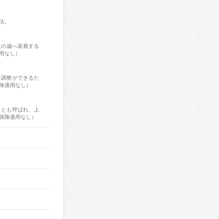
法。
上の歯へ装着する
用なし）
さ調整ができるた
険適用なし）
」とも呼ばれ、上
保険適用なし）