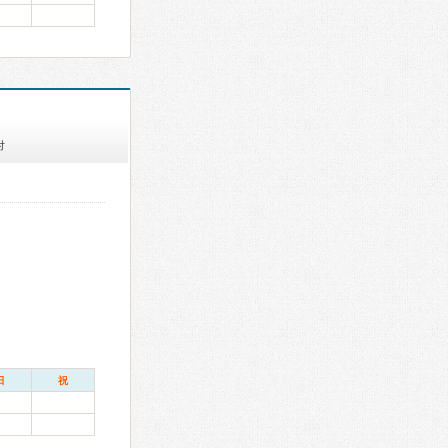
付
日
祝