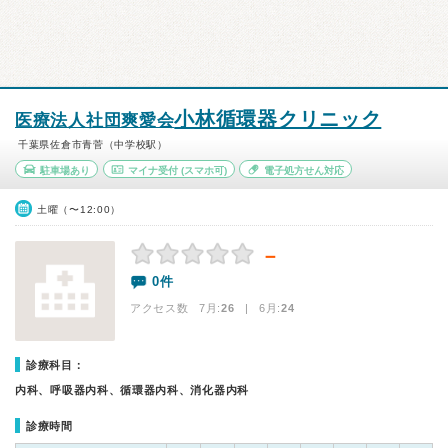
小林循環器クリニック
医療法人社団爽愛会
千葉県佐倉市青菅（中学校駅）
駐車場あり
マイナ受付
(スマホ可)
電子処方せん対応
土曜（〜12:00）
－
0件
アクセス数 7月:
26
| 6月:
24
診療科目：
内科、呼吸器内科、循環器内科、消化器内科
診療時間