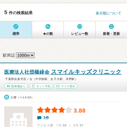
5
件の検索結果
表示順について
標準
★の数
レビュー数
新着・更新
駅周辺
スマイルキッズクリニック
医療法人社団楊緑会
千葉県佐倉市宮ノ台（中学校駅、女子大駅、井野駅）
駐車場あり
ネット予約
マイナ受付
土曜（〜13:00）
3.88
3件
アクセス数 7月:
30
| 6月:
37