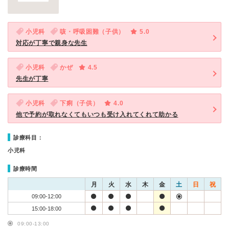
小児科
咳・呼吸困難（子供）
5.0
対応が丁寧で親身な先生
小児科
かぜ
4.5
先生が丁寧
小児科
下痢（子供）
4.0
他で予約が取れなくてもいつも受け入れてくれて助かる
診療科目：
小児科
診療時間
月
火
水
木
金
土
日
祝
09:00-12:00
15:00-18:00
09:00-13:00