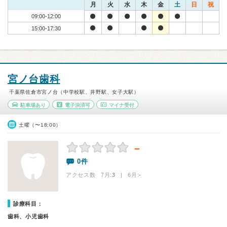
月
火
水
木
金
土
日
祝
09:00-12:00
15:00-17:30
宮ノ台歯科
千葉県佐倉市宮ノ台（中学校駅、井野駅、女子大駅）
駐車場あり
電子決済可
マイナ受付
土曜（〜18:00）
－
0件
アクセス数 7月:
3
| 6月:
-
診療科目：
歯科、小児歯科