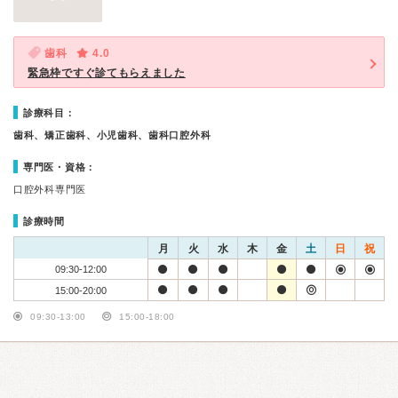
歯科
4.0
緊急枠ですぐ診てもらえました
診療科目：
歯科、矯正歯科、小児歯科、歯科口腔外科
専門医・資格：
口腔外科専門医
診療時間
月
火
水
木
金
土
日
祝
09:30-12:00
15:00-20:00
09:30-13:00
15:00-18:00