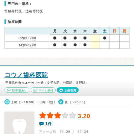
専門医・資格：
腎臓専門医、透析専門医
診療時間
月
火
水
木
金
土
日
祝
09:00-12:00
14:00-17:00
コウノ歯科医院
千葉県佐倉市ユーカリが丘（女子大駅、公園駅、井野駅）
駐車場あり
マイナ受付
女医在籍
土曜（〜18:00）・日曜・祝日
夜（〜20:00）
3.20
1件
アクセス数 7月:
29
| 6月:
34