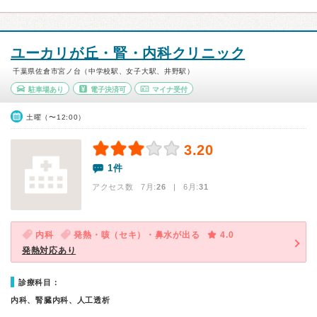
ユーカリが丘・腎・内科クリニック
千葉県佐倉市宮ノ台（中学校駅、女子大駅、井野駅）
駐車場あり
電子決済可
マイナ受付
土曜（〜12:00）
3.20
1件
アクセス数 7月:
26
| 6月:
31
内科
発熱・咳（セキ）・鼻水が出る
4.0
発熱対応あり
診療科目：
内科、腎臓内科、人工透析