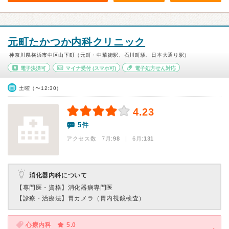
元町たかつか内科クリニック
神奈川県横浜市中区山下町（元町・中華街駅、石川町駅、日本大通り駅）
電子決済可
マイナ受付
(スマホ可)
電子処方せん対応
土曜（〜12:30）
4.23
5件
アクセス数 7月:
98
| 6月:
131
消化器内科について
【専門医・資格】
消化器病専門医
【診療・治療法】
胃カメラ（胃内視鏡検査）
心療内科
5.0