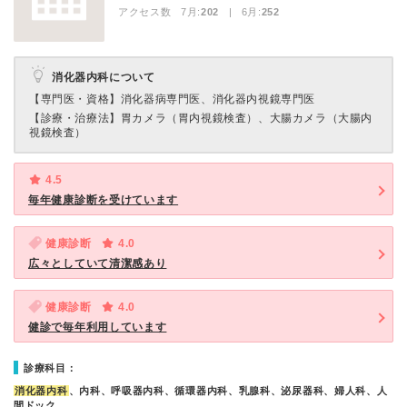
アクセス数 7月:
202
| 6月:
252
消化器内科について
【専門医・資格】
消化器病専門医、消化器内視鏡専門医
【診療・治療法】
胃カメラ（胃内視鏡検査）、大腸カメラ（大腸内
視鏡検査）
4.5
毎年健康診断を受けています
健康診断
4.0
広々としていて清潔感あり
健康診断
4.0
健診で毎年利用しています
診療科目：
消化器内科
、内科、呼吸器内科、循環器内科、乳腺科、泌尿器科、婦人科、人
間ドック