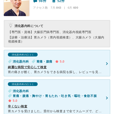
98件
52件
アクセス数 7月:
843
| 6月:
600
消化器内科について
【専門医・資格】
大腸肛門病専門医、消化器内視鏡専門医
【診療・治療法】
胃カメラ（胃内視鏡検査）、大腸カメラ（大腸内
視鏡検査）
消化器内科の口コミ
消化器内科
胃痛・腹痛
5.0
綺麗な病院で安心して検査
胃の痛さが酷く、胃カメラをできる病院を探し、レビューを見てここに決めました。 看護師様一人一人の気遣いがとても優しく、病院内もとっても綺麗で全体的な雰囲気が良かったです。 こういった検査は初めてだ
消化器内科の口コミ
消化器内科
胃痛・腹痛・胸やけ・胃もたれ・吐き気・嘔吐・食欲不振
5.0
辛くない検査
胃カメラを受けました。受付から検査まで全てスムーズで、どのスタッフも優しく対応下さり、心配なく検査が受けられました。 他院で以前に検査を受けた時は、とても苦しい記憶でしたが、こちらでは、検査自体も全