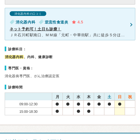
消化器内科の口コミ
消化器内科
逆流性食道炎
4.5
ネット予約可！土日も診療！
ＪＲ石川町駅南口、ＭＭ線「元町・中華街駅」共に徒歩５分ほど、 元町ショッピングストリートメイン通りにあります。 消化器系に強く、「腸内フローラ外来」があるなど 専門性の高い医療が受けられることに
診療科目：
消化器内科
、内科、健康診断
専門医・資格：
消化器病専門医、がん治療認定医
診療時間
月
火
水
木
金
土
日
祝
09:00-12:30
15:00-18:30