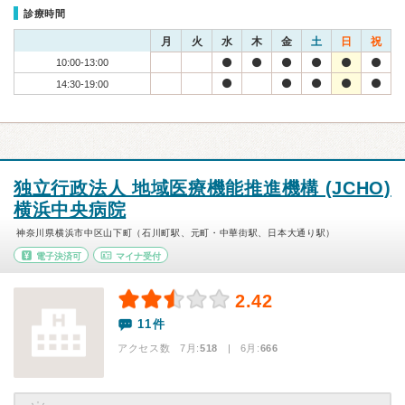
診療時間
月
火
水
木
金
土
日
祝
10:00-13:00
14:30-19:00
独立行政法人 地域医療機能推進機構 (JCHO)
横浜中央病院
神奈川県横浜市中区山下町（石川町駅、元町・中華街駅、日本大通り駅）
電子決済可
マイナ受付
2.42
11件
アクセス数 7月:
518
| 6月:
666