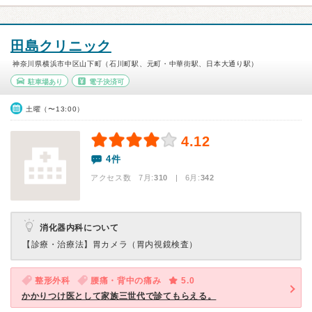
田島クリニック
神奈川県横浜市中区山下町（石川町駅、元町・中華街駅、日本大通り駅）
駐車場あり
電子決済可
土曜（〜13:00）
4.12
4件
アクセス数 7月:
310
| 6月:
342
消化器内科について
【診療・治療法】
胃カメラ（胃内視鏡検査）
整形外科
腰痛・背中の痛み
5.0
かかりつけ医として家族三世代で診てもらえる。