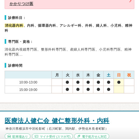
かかりつけ医
診療科目：
消化器内科
、内科、循環器内科、アレルギー科、外科、婦人科、小児科、精神
科
専門医・資格：
消化器内視鏡専門医、整形外科専門医、産婦人科専門医、小児科専門医、精神
科専門医…
診療時間
月
火
水
木
金
土
日
祝
10:00-13:00
15:00-19:00
医療法人健仁会 健仁整形外科・内科
神奈川県横浜市中区松影町（石川町駅、関内駅、伊勢佐木長者町駅）
駐車場あり
マイナ受付
(スマホ可)
電子処方せん対応