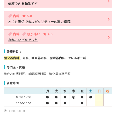
信頼できる先生です
内科
5.0
とても親切でホスピタリティーの高い病院
内科
頭が痛い
4.5
きれいなビルでした
診療科目：
消化器内科
、内科、呼吸器内科、循環器内科、アレルギー科
専門医・資格：
総合内科専門医、循環器専門医、消化器病専門医
診療時間
月
火
水
木
金
土
日
祝
09:00-12:30
15:00-18:30
15:00-18:30