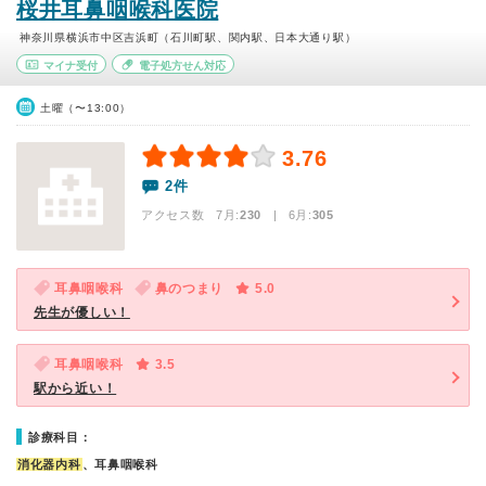
桜井耳鼻咽喉科医院
神奈川県横浜市中区吉浜町（石川町駅、関内駅、日本大通り駅）
マイナ受付
電子処方せん対応
土曜（〜13:00）
3.76
2件
アクセス数 7月:
230
| 6月:
305
耳鼻咽喉科
鼻のつまり
5.0
先生が優しい！
耳鼻咽喉科
3.5
駅から近い！
診療科目：
消化器内科
、耳鼻咽喉科