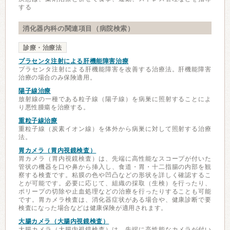
する
消化器内科の関連項目（病院検索）
診療・治療法
プラセンタ注射による肝機能障害治療
プラセンタ注射による肝機能障害を改善する治療法。肝機能障害
治療の場合のみ保険適用。
陽子線治療
放射線の一種である粒子線（陽子線）を病巣に照射することによ
り悪性腫瘍を治療する。
重粒子線治療
重粒子線（炭素イオン線）を体外から病巣に対して照射する治療
法。
胃カメラ（胃内視鏡検査）
胃カメラ（胃内視鏡検査）は、先端に高性能なスコープが付いた
管状の機器を口や鼻から挿入し、食道・胃・十二指腸の内部を観
察する検査です。粘膜の色や凹凸などの形状を詳しく確認するこ
とが可能です。必要に応じて、組織の採取（生検）を行ったり、
ポリープの切除や止血処理などの治療を行ったりすることも可能
です。胃カメラ検査は、消化器症状がある場合や、健康診断で要
検査になった場合などは健康保険が適用されます。
大腸カメラ（大腸内視鏡検査）
大腸カメラ（大腸内視鏡検査）は、先端に高性能なカメラが付い