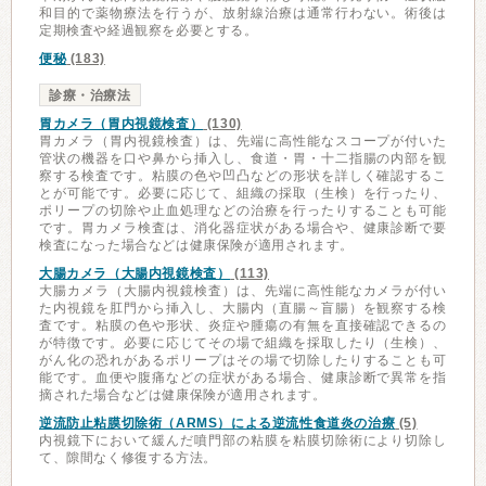
和目的で薬物療法を行うが、放射線治療は通常行わない。術後は
定期検査や経過観察を必要とする。
便秘
(183)
診療・治療法
胃カメラ（胃内視鏡検査）
(130)
胃カメラ（胃内視鏡検査）は、先端に高性能なスコープが付いた
管状の機器を口や鼻から挿入し、食道・胃・十二指腸の内部を観
察する検査です。粘膜の色や凹凸などの形状を詳しく確認するこ
とが可能です。必要に応じて、組織の採取（生検）を行ったり、
ポリープの切除や止血処理などの治療を行ったりすることも可能
です。胃カメラ検査は、消化器症状がある場合や、健康診断で要
検査になった場合などは健康保険が適用されます。
大腸カメラ（大腸内視鏡検査）
(113)
大腸カメラ（大腸内視鏡検査）は、先端に高性能なカメラが付い
た内視鏡を肛門から挿入し、大腸内（直腸～盲腸）を観察する検
査です。粘膜の色や形状、炎症や腫瘍の有無を直接確認できるの
が特徴です。必要に応じてその場で組織を採取したり（生検）、
がん化の恐れがあるポリープはその場で切除したりすることも可
能です。血便や腹痛などの症状がある場合、健康診断で異常を指
摘された場合などは健康保険が適用されます。
逆流防止粘膜切除術（ARMS）による逆流性食道炎の治療
(5)
内視鏡下において緩んだ噴門部の粘膜を粘膜切除術により切除し
て、隙間なく修復する方法。