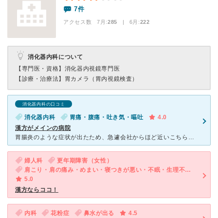
7件
アクセス数 7月:
285
| 6月:
222
消化器内科について
【専門医・資格】
消化器内視鏡専門医
【診療・治療法】
胃カメラ（胃内視鏡検査）
消化器内科の口コミ
消化器内科
胃痛・腹痛・吐き気・嘔吐
4.0
漢方がメインの病院
胃腸炎のような症状が出たため、急遽会社からほど近いこちらの病院を受診しました。 平日の昼ごろ伺ったので、そこまで混雑していなく、ゆったりとした気分で待つことができました。 男性の先生が診察してくだ
婦人科
更年期障害（女性）
肩こり・肩の痛み・めまい・寝つきが悪い・不眠・生理不順（女性）
5.0
漢方ならココ！
内科
花粉症
鼻水が出る
4.5