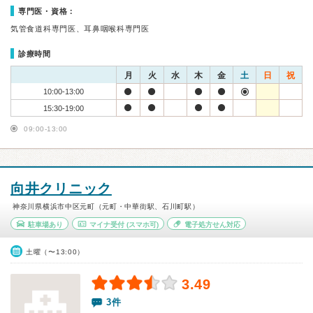
専門医・資格：
気管食道科専門医、耳鼻咽喉科専門医
診療時間
月
火
水
木
金
土
日
祝
10:00-13:00
15:30-19:00
09:00-13:00
向井クリニック
神奈川県横浜市中区元町（元町・中華街駅、石川町駅）
駐車場あり
マイナ受付
(スマホ可)
電子処方せん対応
土曜（〜13:00）
3.49
3件