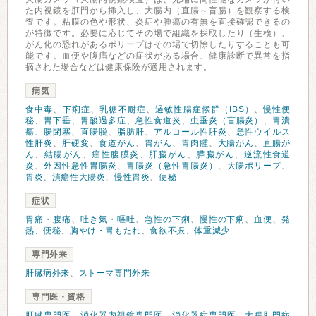
た内視鏡を肛門から挿入し、大腸内（直腸～盲腸）を観察する検
査です。粘膜の色や形状、炎症や腫瘍の有無を直接確認できるの
が特徴です。必要に応じてその場で組織を採取したり（生検）、
がん化の恐れがあるポリープはその場で切除したりすることも可
能です。血便や腹痛などの症状がある場合、健康診断で異常を指
摘された場合などは健康保険が適用されます。
病気
食中毒
、
下痢症
、
乳糖不耐症
、
過敏性腸症候群（IBS）
、
慢性便
秘
、
胃下垂
、
胃酸過多症
、
急性食道炎
、
虫垂炎（盲腸炎）
、
胃潰
瘍
、
腸閉塞
、
直腸脱
、
脂肪肝
、
アルコール性肝炎
、
急性ウイルス
性肝炎
、
肝硬変
、
食道がん
、
胃がん
、
胃肉腫
、
大腸がん
、
直腸が
ん
、
結腸がん
、
癌性腹膜炎
、
肝臓がん
、
膵臓がん
、
逆流性食道
炎
、
外因性急性胃腸炎
、
胃腸炎（急性胃腸炎）
、
大腸ポリープ
、
胃炎
、
潰瘍性大腸炎
、
慢性胃炎
、
便秘
症状
胃痛・腹痛
、
吐き気・嘔吐
、
急性の下痢
、
慢性の下痢
、
血便
、
発
熱
、
便秘
、
胸やけ・胃もたれ
、
食欲不振
、
体重減少
専門外来
肝臓病外来
、
ストーマ専門外来
専門医・資格
肝臓専門医
、
消化器内視鏡専門医
、
消化器病専門医
、
大腸肛門病