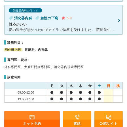
消化器内科の口コミ
消化器内科
急性の下痢
5.0
対応がいい
便の調子が悪かったのでカメラで診察を受けました。 院長先生に担当していただいたのですがフレンドリーで話しやすかったです。 館内の内装なども新しい感じがします。 また看護師さんの雰囲気もよく、検査
診療科目：
消化器内科
、胃腸科、内視鏡
専門医・資格：
外科専門医、大腸肛門病専門医、消化器内視鏡専門医
診療時間
月
火
水
木
金
土
日
祝
09:00-12:00
13:00-17:00
ネット予約
電話
公式サイト