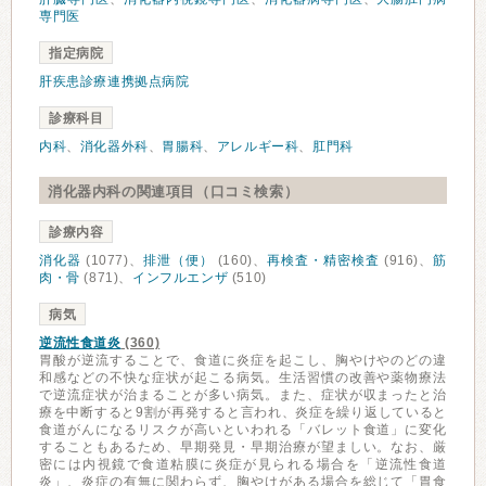
専門医
指定病院
肝疾患診療連携拠点病院
診療科目
内科
、
消化器外科
、
胃腸科
、
アレルギー科
、
肛門科
消化器内科の関連項目（口コミ検索）
診療内容
消化器
(1077)、
排泄（便）
(160)、
再検査・精密検査
(916)、
筋
肉・骨
(871)、
インフルエンザ
(510)
病気
逆流性食道炎
(360)
胃酸が逆流することで、食道に炎症を起こし、胸やけやのどの違
和感などの不快な症状が起こる病気。生活習慣の改善や薬物療法
で逆流症状が治まることが多い病気。また、症状が収まったと治
療を中断すると9割が再発すると言われ、炎症を繰り返していると
食道がんになるリスクが高いといわれる「バレット食道」に変化
することもあるため、早期発見・早期治療が望ましい。なお、厳
密には内視鏡で食道粘膜に炎症が見られる場合を「逆流性食道
炎」、炎症の有無に関わらず、胸やけがある場合を総じて「胃食