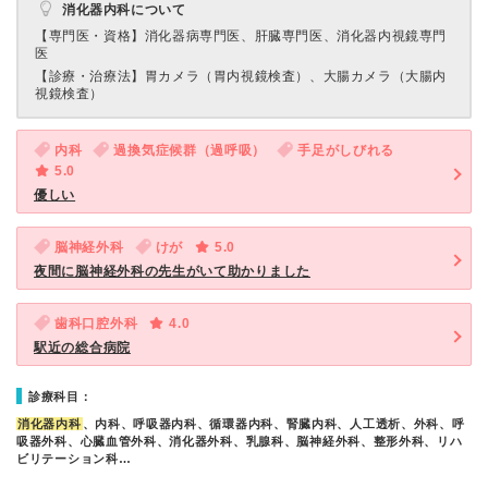
消化器内科について
【専門医・資格】
消化器病専門医、肝臓専門医、消化器内視鏡専門
医
【診療・治療法】
胃カメラ（胃内視鏡検査）、大腸カメラ（大腸内
視鏡検査）
内科
過換気症候群（過呼吸）
手足がしびれる
5.0
優しい
脳神経外科
けが
5.0
夜間に脳神経外科の先生がいて助かりました
歯科口腔外科
4.0
駅近の総合病院
診療科目：
消化器内科
、内科、呼吸器内科、循環器内科、腎臓内科、人工透析、外科、呼
吸器外科、心臓血管外科、消化器外科、乳腺科、脳神経外科、整形外科、リハ
ビリテーション科…