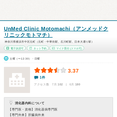
UnMed Clinic Motomachi（アンメッドク
リニックモトマチ）
神奈川県横浜市中区元町（元町・中華街駅、石川町駅、日本大通り駅）
電子決済可
ネット予約
マイナ受付
(スマホ可)
土曜（〜12:30）・日曜
3.37
1件
アクセス数 7月:
102
| 6月:
180
消化器内科について
【専門医・資格】
消化器病専門医
【専門外来】
肝臓病外来