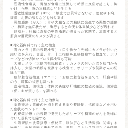
・逆流性食道炎：胃酸が食道に逆流して粘膜に炎症が起こり、胸
やけ、呑酸、喉の違和感などを生じる
・過敏性腸症候群（IBS）：検査では異常がないが、便秘や下痢、
腹痛、お腹の張りなどを繰り返す
・悪性腫瘍（がん）：胃や大腸などの粘膜に発生する悪性の腫瘍
で、初期は無症状だが、進行すると血便や体重減少などが現れる
・脂肪肝：肝臓に過度の中性脂肪が溜まった状態で、放置すると
肝炎や肝硬変のリスクが高まる
■消化器内科で行う主な検査
・胃カメラ（胃内視鏡検査）：口や鼻から先端にカメラが付いた
細い管を入れ、食道、胃、十二指腸を直接観察する検査で、ポリ
ープなどの切除やピロリ菌検査も可能
・大腸カメラ（大腸内視鏡検査）：カメラの付いた管を肛門から
挿入し、大腸の粘膜を観察する検査で、ポリープや初期がんの切
除も可能
・腹部超音波検査（エコー）：お腹に超音波を当てて、肝臓や胆
のう、膵臓の状態を調べる
・血液検査、便検査：体内の炎症や肝機能の数値の確認、便潜血
（便に血が混じる）を調べる
■消化器内科で行う主な治療法
・薬物療法：胃酸の分泌を抑える薬や整腸剤、抗菌薬などを用い
た症状のコントロール
・内視鏡治療：内視鏡で発見したポリープや初期のがんを先端に
付いた器具で切除する
・生活習慣の改善指導：便秘症、脂肪肝など生活習慣に関連する
疾患は、薬剤治療と併せて食事、運動、ストレス管理などを指導