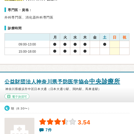
専門医・資格：
外科専門医、消化器外科専門医
診療時間
月
火
水
木
金
土
日
祝
09:00-13:00
15:00-18:00
中央診療所
公益財団法人神奈川県予防医学協会
神奈川県横浜市中区日本大通（日本大通り駅、関内駅、馬車道駅）
電子決済可
朝（8:30〜）
3.54
7件