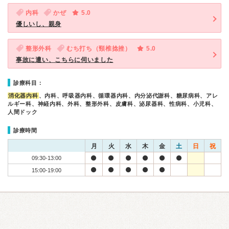
内科
かぜ
5.0
優しいし、親身
整形外科
むち打ち（頸椎捻挫）
5.0
事故に遭い、こちらに伺いました
診療科目：
消化器内科
、内科、呼吸器内科、循環器内科、内分泌代謝科、糖尿病科、アレ
ルギー科、神経内科、外科、整形外科、皮膚科、泌尿器科、性病科、小児科、
人間ドック
診療時間
月
火
水
木
金
土
日
祝
09:30-13:00
15:00-19:00