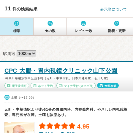
11
件の検索結果
表示順について
標準
★の数
レビュー数
新着・更新
駅周辺
CPC 大腸・胃内視鏡クリニック山下公園
神奈川県横浜市中区山下町（元町・中華街駅、日本大通り駅、石川町駅）
電子決済可
ネット予約
マイナ受付
(スマホ可)
女医在籍
土曜（〜17:00）
元町・中華街駅より徒歩1分の胃腸内科、内視鏡内科。やさしい内視鏡検
査。専門医が在籍。土曜も診療あり。
4.95