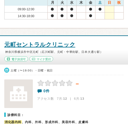
月
火
水
木
金
土
日
祝
09:00-12:00
14:30-18:00
元町セントラルクリニック
神奈川県横浜市中区元町（石川町駅、元町・中華街駅、日本大通り駅）
電子決済可
マイナ受付
土曜（〜19:00）・日曜・祝日
－
0件
アクセス数 7月:
12
| 6月:
13
診療科目：
消化器内科
、内科、外科、形成外科、美容外科、皮膚科