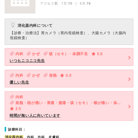
アクセス数 7月:
70
| 6月:
76
消化器内科について
【診療・治療法】
胃カメラ（胃内視鏡検査）、大腸カメラ（大腸内
視鏡検査）
内科
かぜ
咳（セキ）・体調不良
5.0
いつもニコニコ先生
内科
かぜ
発熱
4.0
優しい先生
内科
発熱・頭が痛い・胃痛・腹痛・咳（セキ）・喉が痛い・体調不良
2.5
時間が無い人に向いています
診療科目：
消化器内科
、内科、外科、皮膚科