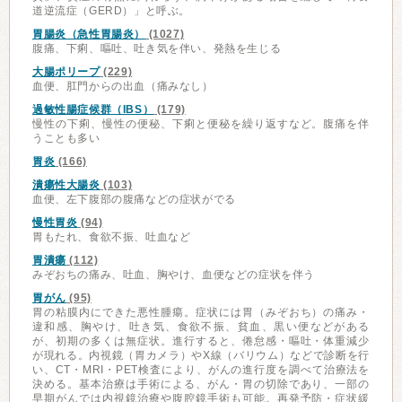
道逆流症（GERD）」と呼ぶ。
胃腸炎（急性胃腸炎）
(1027)
腹痛、下痢、嘔吐、吐き気を伴い、発熱を生じる
大腸ポリープ
(229)
血便、肛門からの出血（痛みなし）
過敏性腸症候群（IBS）
(179)
慢性の下痢、慢性の便秘、下痢と便秘を繰り返すなど。腹痛を伴
うことも多い
胃炎
(166)
潰瘍性大腸炎
(103)
血便、左下腹部の腹痛などの症状がでる
慢性胃炎
(94)
胃もたれ、食欲不振、吐血など
胃潰瘍
(112)
みぞおちの痛み、吐血、胸やけ、血便などの症状を伴う
胃がん
(95)
胃の粘膜内にできた悪性腫瘍。症状には胃（みぞおち）の痛み・
違和感、胸やけ、吐き気、食欲不振、貧血、黒い便などがある
が、初期の多くは無症状。進行すると、倦怠感・嘔吐・体重減少
が現れる。内視鏡（胃カメラ）やX線（バリウム）などで診断を行
い、CT・MRI・PET検査により、がんの進行度を調べて治療法を
決める。基本治療は手術による、がん・胃の切除であり、一部の
早期がんでは内視鏡治療や腹腔鏡手術も可能。再発予防・症状緩