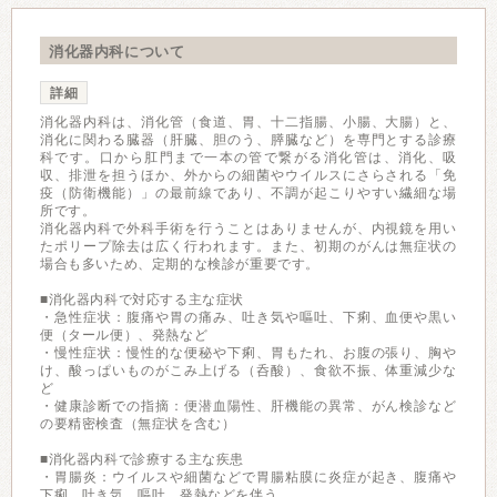
消化器内科について
詳細
消化器内科は、消化管（食道、胃、十二指腸、小腸、大腸）と、
消化に関わる臓器（肝臓、胆のう、膵臓など）を専門とする診療
科です。口から肛門まで一本の管で繋がる消化管は、消化、吸
収、排泄を担うほか、外からの細菌やウイルスにさらされる「免
疫（防衛機能）」の最前線であり、不調が起こりやすい繊細な場
所です。
消化器内科で外科手術を行うことはありませんが、内視鏡を用い
たポリープ除去は広く行われます。また、初期のがんは無症状の
場合も多いため、定期的な検診が重要です。
■消化器内科で対応する主な症状
・急性症状：腹痛や胃の痛み、吐き気や嘔吐、下痢、血便や黒い
便（タール便）、発熱など
・慢性症状：慢性的な便秘や下痢、胃もたれ、お腹の張り、胸や
け、酸っぱいものがこみ上げる（呑酸）、食欲不振、体重減少な
ど
・健康診断での指摘：便潜血陽性、肝機能の異常、がん検診など
の要精密検査（無症状を含む）
■消化器内科で診療する主な疾患
・胃腸炎：ウイルスや細菌などで胃腸粘膜に炎症が起き、腹痛や
下痢、吐き気、嘔吐、発熱などを伴う