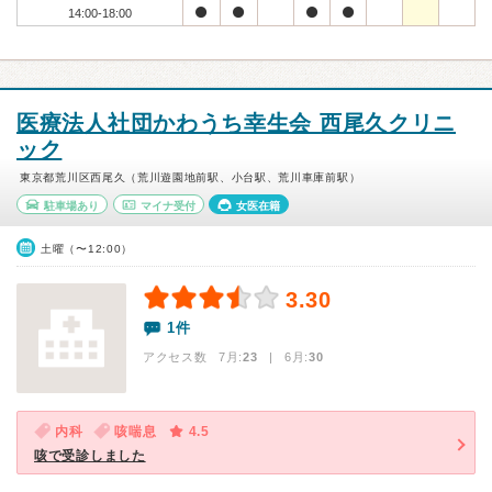
14:00-18:00
医療法人社団かわうち幸生会 西尾久クリニ
ック
東京都荒川区西尾久（荒川遊園地前駅、小台駅、荒川車庫前駅）
駐車場あり
マイナ受付
女医在籍
土曜（〜12:00）
3.30
1件
アクセス数 7月:
23
| 6月:
30
内科
咳喘息
4.5
咳で受診しました