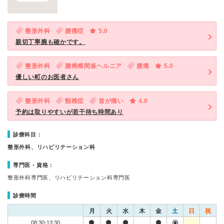
整形外科
腰痛症
5.0
親切丁寧腕も確かです。
整形外科
腰椎椎間板ヘルニア
腰痛
5.0
優しい町のお医者さん
整形外科
頸椎症
首が痛い
4.0
予約は取りやすいが若干待ち時間あり
診療科目：
整形外科、リハビリテーション科
専門医・資格：
整形外科専門医、リハビリテーション科専門医
診療時間
月
火
水
木
金
土
日
祝
08:30-13:30