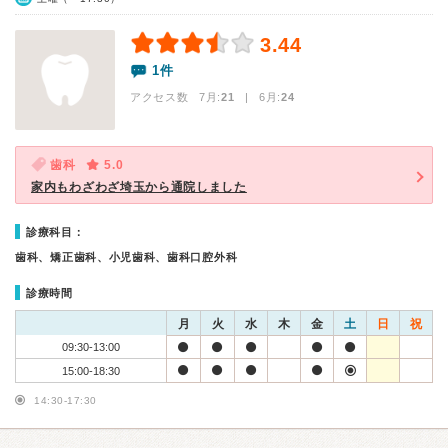
3.44
1件
アクセス数 7月:
21
| 6月:
24
歯科
5.0
家内もわざわざ埼玉から通院しました
診療科目：
歯科、矯正歯科、小児歯科、歯科口腔外科
診療時間
月
火
水
木
金
土
日
祝
09:30-13:00
15:00-18:30
14:30-17:30