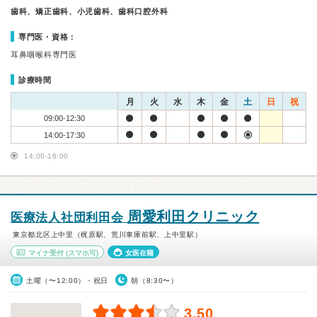
歯科、矯正歯科、小児歯科、歯科口腔外科
専門医・資格：
耳鼻咽喉科専門医
診療時間
月
火
水
木
金
土
日
祝
09:00-12:30
14:00-17:30
14:00-16:00
周愛利田クリニック
医療法人社団利田会
東京都北区上中里（梶原駅、荒川車庫前駅、上中里駅）
マイナ受付
(スマホ可)
女医在籍
土曜（〜12:00）・祝日
朝（8:30〜）
3.50