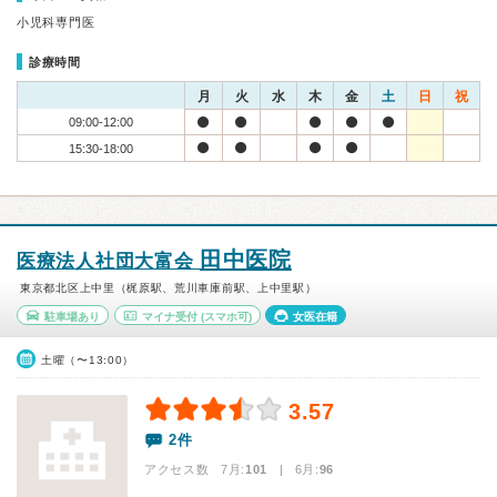
小児科専門医
診療時間
月
火
水
木
金
土
日
祝
09:00-12:00
15:30-18:00
田中医院
医療法人社団大富会
東京都北区上中里（梶原駅、荒川車庫前駅、上中里駅）
駐車場あり
マイナ受付
(スマホ可)
女医在籍
土曜（〜13:00）
3.57
2件
アクセス数 7月:
101
| 6月:
96