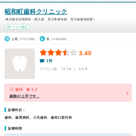
昭和町歯科クリニック
東京都北区昭和町（尾久駅、荒川車庫前駅、荒川遊園地前駅）
マイナ受付
土曜（〜17:00）
夜（〜20:00）
3.40
1件
アクセス数 7月:
14
| 6月:
9
歯科
5.0
麻酔が上手です。
診療科目：
歯科、歯周病科、小児歯科、歯科口腔外科
診療時間