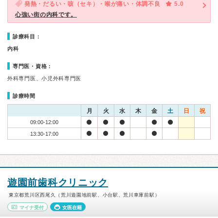
発熱・だるい・咳（セキ）・喉が痛い・体調不良
5.0
心強い街の内科です。
診療科目：
内科
専門医・資格：
外科専門医、小児外科専門医
診療時間
月
火
水
木
金
土
日
祝
09:00-12:00
13:30-17:00
遊園前歯科クリニック
東京都荒川区西尾久（荒川遊園地前駅、小台駅、荒川車庫前駅）
マイナ受付
女医在籍