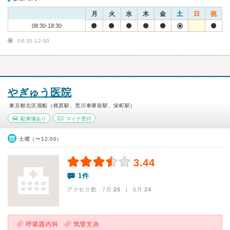
月
火
水
木
金
土
日
祝
08:30-18:30
08:30-12:00
やぎゅう医院
東京都北区堀船（梶原駅、荒川車庫前駅、栄町駅）
駐車場あり
マイナ受付
土曜（〜12:00）
3.44
1件
アクセス数 7月:
25
| 6月:
24
呼吸器内科
気管支炎