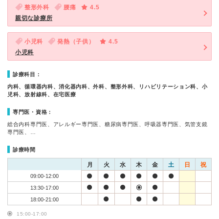
整形外科
腰痛
4.5
親切な診療所
小児科
発熱（子供）
4.5
小児科
診療科目：
内科、循環器内科、消化器内科、外科、整形外科、リハビリテーション科、小
児科、放射線科、在宅医療
専門医・資格：
総合内科専門医、アレルギー専門医、糖尿病専門医、呼吸器専門医、気管支鏡
専門医、…
診療時間
月
火
水
木
金
土
日
祝
09:00-12:00
13:30-17:00
18:00-21:00
15:00-17:00