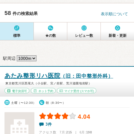
58
件の検索結果
表示順について
標準
★の数
レビュー数
新着・更新
駅周辺
あたみ整形リハ医院
（旧：田中整形外科）
東京都荒川区西尾久（小台駅、宮ノ前駅、荒川遊園地前駅）
電子決済可
ネット予約
マイナ受付
(スマホ可)
土曜（〜12:30）
朝（8:30〜）
4.04
3件
アクセス数 7月:
215
| 6月:
198