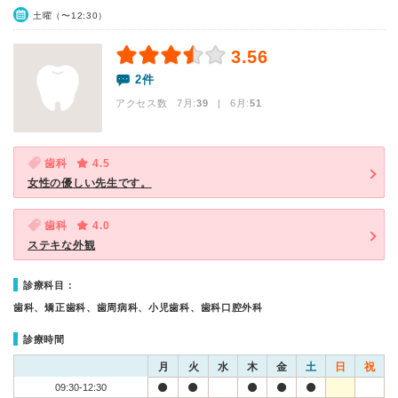
土曜（〜12:30）
3.56
2件
アクセス数 7月:
39
| 6月:
51
歯科
4.5
女性の優しい先生です。
歯科
4.0
ステキな外観
診療科目：
歯科、矯正歯科、歯周病科、小児歯科、歯科口腔外科
診療時間
月
火
水
木
金
土
日
祝
09:30-12:30