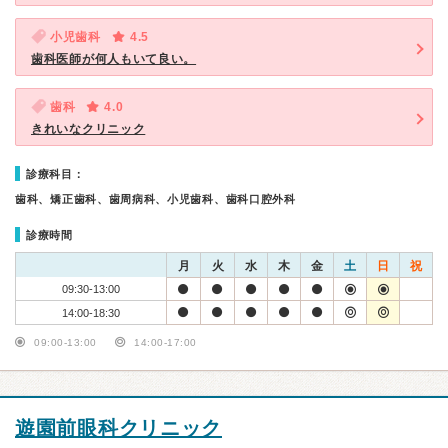
小児歯科
4.5
歯科医師が何人もいて良い。
歯科
4.0
きれいなクリニック
診療科目：
歯科、矯正歯科、歯周病科、小児歯科、歯科口腔外科
診療時間
月
火
水
木
金
土
日
祝
09:30-13:00
14:00-18:30
09:00-13:00
14:00-17:00
遊園前眼科クリニック