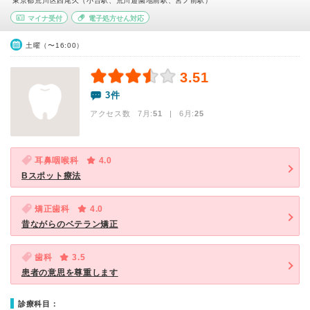
東京都荒川区西尾久（小台駅、荒川遊園地前駅、宮ノ前駅）
マイナ受付
電子処方せん対応
土曜（〜16:00）
3.51
3件
アクセス数 7月:
51
| 6月:
25
耳鼻咽喉科
4.0
Bスポット療法
矯正歯科
4.0
昔ながらのベテラン矯正
歯科
3.5
患者の意思を尊重します
診療科目：