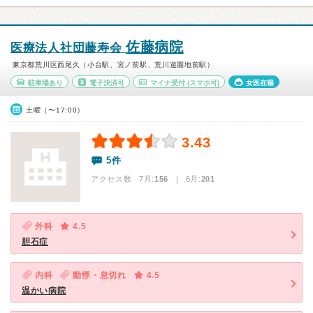
佐藤病院
医療法人社団藤寿会
東京都荒川区西尾久（小台駅、宮ノ前駅、荒川遊園地前駅）
駐車場あり
電子決済可
マイナ受付
(スマホ可)
女医在籍
土曜（〜17:00）
3.43
5件
アクセス数 7月:
156
| 6月:
201
外科
4.5
胆石症
内科
動悸・息切れ
4.5
温かい病院