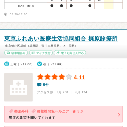
16:00-18:00
08:30-12:30
東京ふれあい医療生活協同組合 梶原診療所
東京都北区堀船（梶原駅、荒川車庫前駅、上中里駅）
駐車場あり
マイナ受付
電子処方せん対応
土曜（〜12:00）
夜（〜21:00）
4.11
6件
アクセス数 7月:
200
| 6月:
174
整形外科
腰椎椎間板ヘルニア
5.0
患者の希望を聞いてくれます