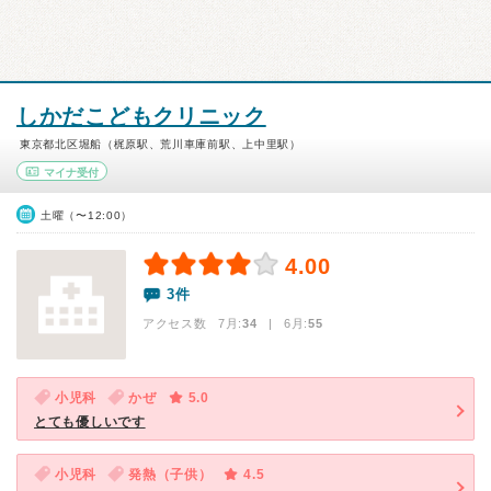
しかだこどもクリニック
東京都北区堀船（梶原駅、荒川車庫前駅、上中里駅）
マイナ受付
土曜（〜12:00）
4.00
3件
アクセス数 7月:
34
| 6月:
55
小児科
かぜ
5.0
とても優しいです
小児科
発熱（子供）
4.5