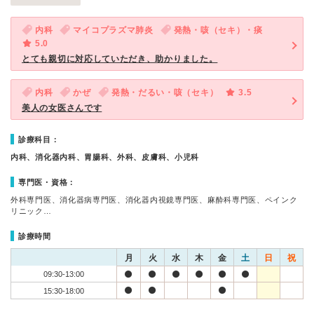
内科
マイコプラズマ肺炎
発熱・咳（セキ）・痰
5.0
とても親切に対応していただき、助かりました。
内科
かぜ
発熱・だるい・咳（セキ）
3.5
美人の女医さんです
診療科目：
内科、消化器内科、胃腸科、外科、皮膚科、小児科
専門医・資格：
外科専門医、消化器病専門医、消化器内視鏡専門医、麻酔科専門医、ペインク
リニック…
診療時間
月
火
水
木
金
土
日
祝
09:30-13:00
15:30-18:00