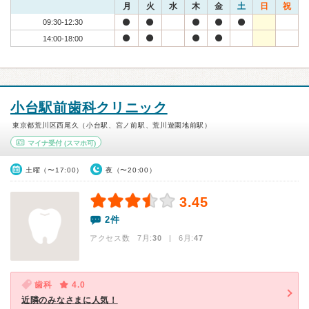
月
火
水
木
金
土
日
祝
09:30-12:30
14:00-18:00
小台駅前歯科クリニック
東京都荒川区西尾久（小台駅、宮ノ前駅、荒川遊園地前駅）
マイナ受付
(スマホ可)
土曜（〜17:00）
夜（〜20:00）
3.45
2件
アクセス数 7月:
30
| 6月:
47
歯科
4.0
近隣のみなさまに人気！