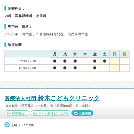
診療科目：
内科、耳鼻咽喉科、小児科
専門医・資格：
アレルギー専門医、耳鼻咽喉科専門医、小児科専門医
診療時間
月
火
水
木
金
土
日
祝
09:30-12:30
15:30-19:00
鈴木こどもクリニック
医療法人社団
東京都荒川区西尾久（小台駅、荒川遊園地前駅、宮ノ前駅）
駐車場あり
マイナ受付
(スマホ可)
女医在籍
土曜（〜12:00）