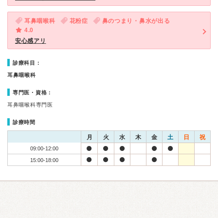
耳鼻咽喉科
花粉症
鼻のつまり・鼻水が出る
4.0
安心感アリ
診療科目：
耳鼻咽喉科
専門医・資格：
耳鼻咽喉科専門医
診療時間
月
火
水
木
金
土
日
祝
09:00-12:00
15:00-18:00