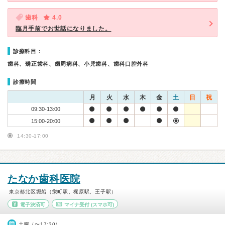
歯科
4.0
臨月手前でお世話になりました。
診療科目：
歯科、矯正歯科、歯周病科、小児歯科、歯科口腔外科
診療時間
月
火
水
木
金
土
日
祝
09:30-13:00
15:00-20:00
14:30-17:00
たなか歯科医院
東京都北区堀船（栄町駅、梶原駅、王子駅）
電子決済可
マイナ受付
(スマホ可)
土曜（〜17:30）