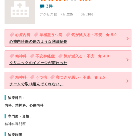
3件
アクセス数 7月:
225
| 6月:
166
心療内科
単極型うつ病
気が滅入る・不安
5.0
心療内科医の鏡のような利田院長
精神科
不安神経症
気が滅入る・不安
4.0
クリニックのイメージが変わった
精神科
うつ病
寝つきが悪い・不眠
2.5
チームで取り組んでくれない。
診療科目：
内科、精神科、心療内科
専門医・資格：
精神科専門医
診療時間