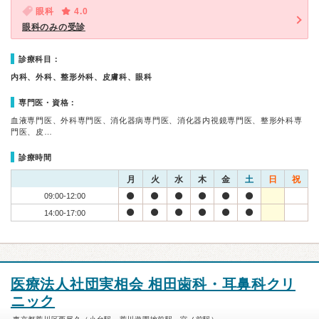
眼科
4.0
眼科のみの受診
診療科目：
内科、外科、整形外科、皮膚科、眼科
専門医・資格：
血液専門医、外科専門医、消化器病専門医、消化器内視鏡専門医、整形外科専
門医、皮…
診療時間
月
火
水
木
金
土
日
祝
09:00-12:00
14:00-17:00
医療法人社団実相会 相田歯科・耳鼻科クリ
ニック