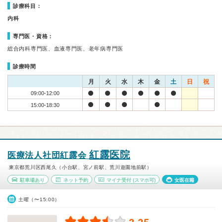
診療科目：
内科
専門医・資格：
総合内科専門医、血液専門医、老年病専門医
診療時間
月
火
水
木
金
土
日
祝
09:00-12:00
15:00-18:30
紅露医院
医療法人社団紅露会
東京都荒川区西尾久（小台駅、宮ノ前駅、荒川遊園地前駅）
駐車場あり
ネット予約
マイナ受付
(スマホ可)
女医在籍
土曜（〜15:00）