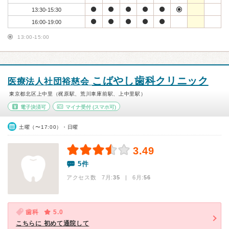
13:30-15:30
16:00-19:00
13:00-15:00
こばやし歯科クリニック
医療法人社団裕慈会
東京都北区上中里（梶原駅、荒川車庫前駅、上中里駅）
電子決済可
マイナ受付
(スマホ可)
土曜（〜17:00）・日曜
3.49
5件
アクセス数 7月:
35
| 6月:
56
歯科
5.0
こちらに 初めて通院して