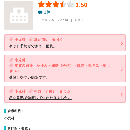
3.50
3件
アクセス数 7月:
34
| 6月:
25
小児科
耳が痛い
4.0
ネット予約ができて、便利。
小児科
皮膚の発疹・かゆみ・発熱（子供）・腹痛・吐き気・嘔吐（子供）・咳・呼吸困難（子供）・下痢（子供）
4.0
受診しやすい病院です。
小児科
発熱（子供）
3.5
急な発熱で診療していただきました。
診療科目：
小児科
専門医・資格：