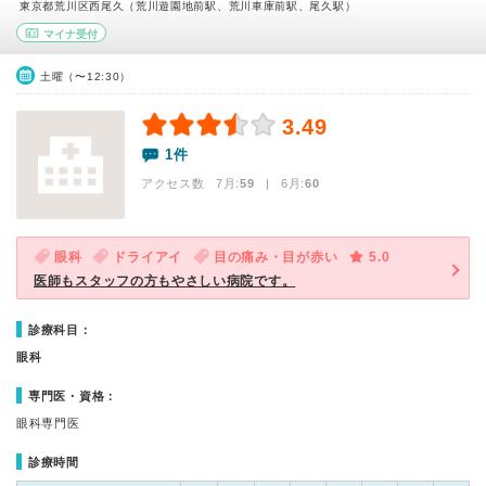
東京都荒川区西尾久（荒川遊園地前駅、荒川車庫前駅、尾久駅）
マイナ受付
土曜（〜12:30）
3.49
1件
アクセス数 7月:
59
| 6月:
60
眼科
ドライアイ
目の痛み・目が赤い
5.0
医師もスタッフの方もやさしい病院です。
診療科目：
眼科
専門医・資格：
眼科専門医
診療時間