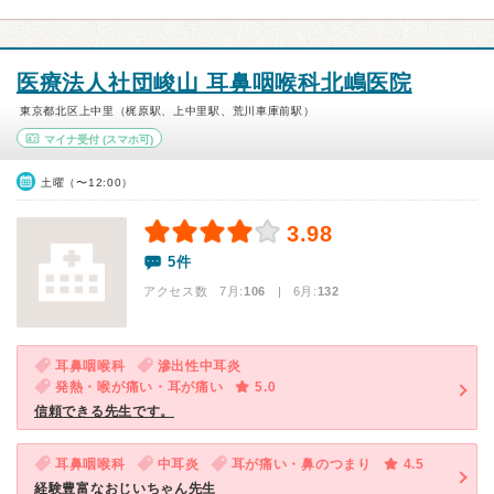
医療法人社団峻山 耳鼻咽喉科北嶋医院
東京都北区上中里（梶原駅、上中里駅、荒川車庫前駅）
マイナ受付
(スマホ可)
土曜（〜12:00）
3.98
5件
アクセス数 7月:
106
| 6月:
132
耳鼻咽喉科
滲出性中耳炎
発熱・喉が痛い・耳が痛い
5.0
信頼できる先生です。
耳鼻咽喉科
中耳炎
耳が痛い・鼻のつまり
4.5
経験豊富なおじいちゃん先生