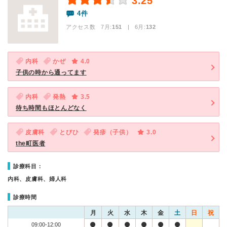
3.25
4件
アクセス数 7月:
151
| 6月:
132
内科
かぜ
4.0
子供の時から通ってます
内科
発熱
3.5
待ち時間もほとんどなく
皮膚科
とびひ
発疹（子供）
3.0
the町医者
診療科目：
内科、皮膚科、婦人科
診療時間
月
火
水
木
金
土
日
祝
09:00-12:00