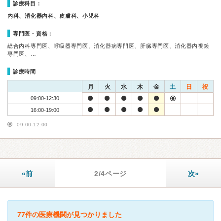
診療科目：
内科、消化器内科、皮膚科、小児科
専門医・資格：
総合内科専門医、呼吸器専門医、消化器病専門医、肝臓専門医、消化器内視鏡
専門医、…
診療時間
月
火
水
木
金
土
日
祝
09:00-12:30
16:00-19:00
09:00-12:00
«前
2/4ページ
次»
77件の医療機関が見つかりました