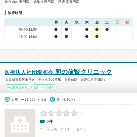
総合内科専門医、感染症専門医、呼吸器専門医
診療時間
月
火
水
木
金
土
日
祝
08:40-12:00
15:00-18:00
熊の前腎クリニック
医療法人社団愛和会
東京都荒川区東尾久（赤土小学校前駅、熊野前駅、東尾久三丁目駅）
駐車場あり
マイナ受付
土曜（〜18:00）・祝日
朝（8:30〜）
－
0件
アクセス数 7月:
3
| 6月:
4