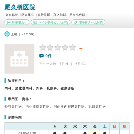
尾久橋医院
東京都荒川区東尾久（熊野前駅、宮ノ前駅、足立小台駅）
駐車場あり
マイナ受付
(スマホ可)
電子処方せん対応
土曜（〜12:30）
－
0件
アクセス数 7月:
4
| 6月:
11
診療科目：
内科、消化器内科、外科、乳腺科、健康診断
専門医・資格：
外科専門医、消化器病専門医、消化器内視鏡専門医、乳腺専門医
診療時間
月
火
水
木
金
土
日
祝
09:00-12:30