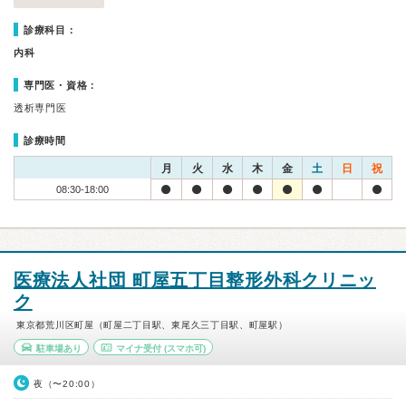
診療科目：
内科
専門医・資格：
透析専門医
診療時間
月
火
水
木
金
土
日
祝
08:30-18:00
医療法人社団 町屋五丁目整形外科クリニッ
ク
東京都荒川区町屋（町屋二丁目駅、東尾久三丁目駅、町屋駅）
駐車場あり
マイナ受付
(スマホ可)
夜（〜20:00）