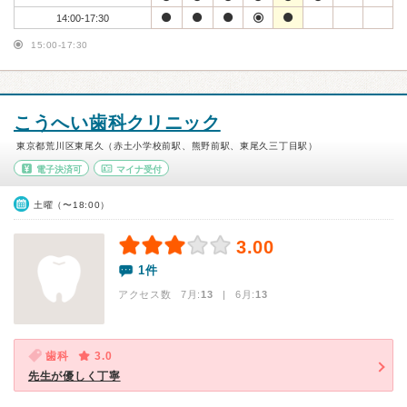
14:00-17:30
15:00-17:30
こうへい歯科クリニック
東京都荒川区東尾久（赤土小学校前駅、熊野前駅、東尾久三丁目駅）
電子決済可
マイナ受付
土曜（〜18:00）
3.00
1件
アクセス数 7月:
13
| 6月:
13
歯科
3.0
先生が優しく丁寧