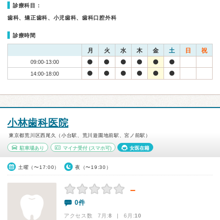
診療科目：
歯科、矯正歯科、小児歯科、歯科口腔外科
診療時間
月
火
水
木
金
土
日
祝
09:00-13:00
14:00-18:00
小林歯科医院
東京都荒川区西尾久（小台駅、荒川遊園地前駅、宮ノ前駅）
駐車場あり
マイナ受付
(スマホ可)
女医在籍
土曜（〜17:00）
夜（〜19:30）
－
0件
アクセス数 7月:
8
| 6月:
10