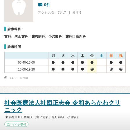
0件
アクセス数 7月:
7
| 6月:
5
診療科目：
歯科、矯正歯科、歯周病科、小児歯科、歯科口腔外科
診療時間
月
火
水
木
金
土
日
祝
08:40-13:00
15:00-19:20
14:00-18:00
社会医療法人社団正志会 令和あらかわクリ
ニック
東京都荒川区西尾久（宮ノ前駅、熊野前駅、小台駅）
マイナ受付