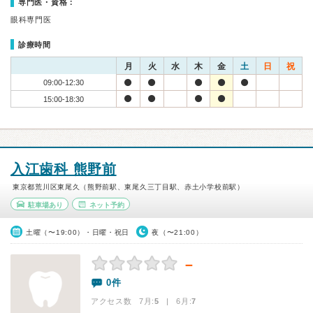
専門医・資格：
眼科専門医
診療時間
月
火
水
木
金
土
日
祝
09:00-12:30
15:00-18:30
入江歯科 熊野前
東京都荒川区東尾久（熊野前駅、東尾久三丁目駅、赤土小学校前駅）
駐車場あり
ネット予約
土曜（〜19:00）・日曜・祝日
夜（〜21:00）
－
0件
アクセス数 7月:
5
| 6月:
7