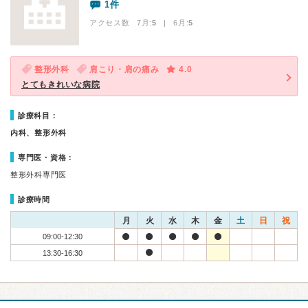
1件
アクセス数 7月:
5
| 6月:
5
整形外科
肩こり・肩の痛み
4.0
とてもきれいな病院
診療科目：
内科、整形外科
専門医・資格：
整形外科専門医
診療時間
月
火
水
木
金
土
日
祝
09:00-12:30
13:30-16:30