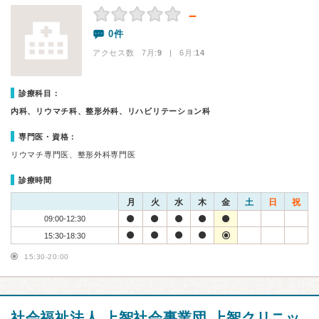
－
0件
アクセス数 7月:
9
| 6月:
14
診療科目：
内科、リウマチ科、整形外科、リハビリテーション科
専門医・資格：
リウマチ専門医、整形外科専門医
診療時間
月
火
水
木
金
土
日
祝
09:00-12:30
15:30-18:30
15:30-20:00
社会福祉法人 上智社会事業団 上智クリニッ