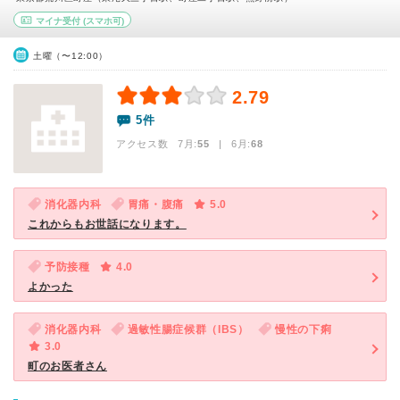
マイナ受付
(スマホ可)
土曜（〜12:00）
2.79
5件
アクセス数 7月:
55
| 6月:
68
消化器内科
胃痛・腹痛
5.0
これからもお世話になります。
予防接種
4.0
よかった
消化器内科
過敏性腸症候群（IBS）
慢性の下痢
3.0
町のお医者さん