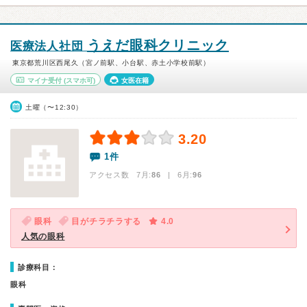
うえだ眼科クリニック
医療法人社団
東京都荒川区西尾久（宮ノ前駅、小台駅、赤土小学校前駅）
マイナ受付
(スマホ可)
女医在籍
土曜（〜12:30）
3.20
1件
アクセス数 7月:
86
| 6月:
96
眼科
目がチラチラする
4.0
人気の眼科
診療科目：
眼科