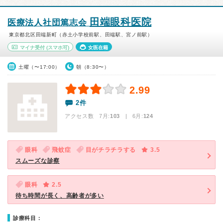
田端眼科医院
医療法人社団篤志会
東京都北区田端新町（赤土小学校前駅、田端駅、宮ノ前駅）
マイナ受付
(スマホ可)
女医在籍
土曜（〜17:00）
朝（8:30〜）
2.99
2件
アクセス数 7月:
103
| 6月:
124
眼科
飛蚊症
目がチラチラする
3.5
スムーズな診察
眼科
2.5
待ち時間が長く、高齢者が多い
診療科目：