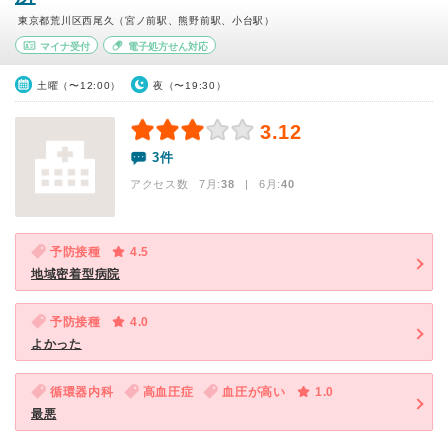
東京都荒川区西尾久（宮ノ前駅、熊野前駅、小台駅）
マイナ受付
電子処方せん対応
土曜（〜12:00）
夜（〜19:30）
3.12
3件
アクセス数 7月:
38
| 6月:
40
予防接種
4.5
地域密着型病院
予防接種
4.0
よかった
循環器内科
高血圧症
血圧が高い
1.0
最悪