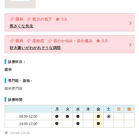
眼科
視力の低下
3.5
気さくな先生
眼科
花粉症
目のかゆみ・目の痛み
3.5
好き嫌いがわかれそうな病院
診療科目：
眼科
専門医・資格：
眼科専門医
診療時間
月
火
水
木
金
土
日
祝
09:00-12:00
14:00-17:00
09:00-13:00