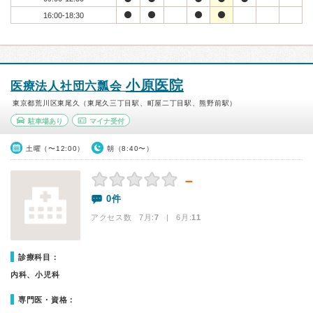
16:00-18:30
小原医院
医療法人社団六瓢会
東京都荒川区東尾久（東尾久三丁目駅、町屋二丁目駅、熊野前駅）
駐車場あり
マイナ受付
土曜（〜12:00）
朝（8:40〜）
－
0件
アクセス数 7月:
7
| 6月:
11
診療科目：
内科、小児科
専門医・資格：