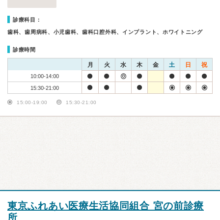
診療科目：
歯科、歯周病科、小児歯科、歯科口腔外科、インプラント、ホワイトニング
診療時間
月
火
水
木
金
土
日
祝
10:00-14:00
15:30-21:00
15:00-19:00
15:30-21:00
東京ふれあい医療生活協同組合 宮の前診療
所