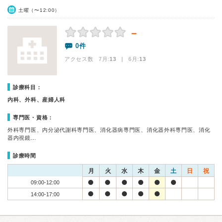
土曜（〜12:00）
－
0件
アクセス数 7月:
13
| 6月:
13
診療科目：
内科、外科、産婦人科
専門医・資格：
外科専門医、内分泌代謝科専門医、消化器病専門医、消化器外科専門医、消化
器内視鏡…
診療時間
月
火
水
木
金
土
日
祝
09:00-12:00
14:00-17:00