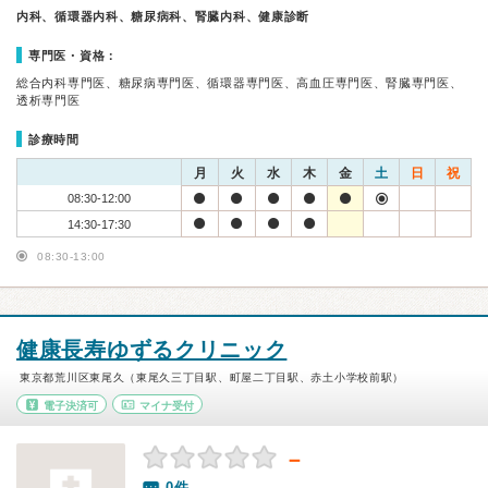
内科、循環器内科、糖尿病科、腎臓内科、健康診断
専門医・資格：
総合内科専門医、糖尿病専門医、循環器専門医、高血圧専門医、腎臓専門医、
透析専門医
診療時間
月
火
水
木
金
土
日
祝
08:30-12:00
14:30-17:30
08:30-13:00
健康長寿ゆずるクリニック
東京都荒川区東尾久（東尾久三丁目駅、町屋二丁目駅、赤土小学校前駅）
電子決済可
マイナ受付
－
0件