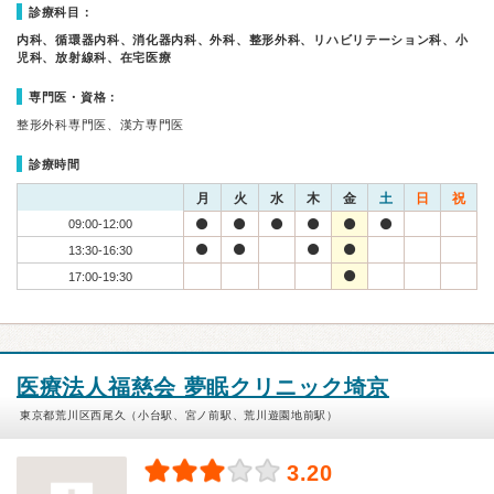
診療科目：
内科、循環器内科、消化器内科、外科、整形外科、リハビリテーション科、小
児科、放射線科、在宅医療
専門医・資格：
整形外科専門医、漢方専門医
診療時間
月
火
水
木
金
土
日
祝
09:00-12:00
13:30-16:30
17:00-19:30
医療法人福慈会 夢眠クリニック埼京
東京都荒川区西尾久（小台駅、宮ノ前駅、荒川遊園地前駅）
3.20