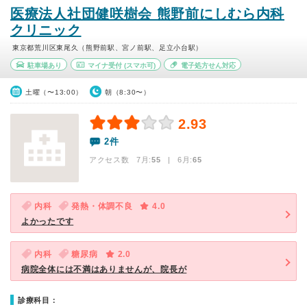
医療法人社団健咲樹会 熊野前にしむら内科
クリニック
東京都荒川区東尾久（熊野前駅、宮ノ前駅、足立小台駅）
駐車場あり
マイナ受付
(スマホ可)
電子処方せん対応
土曜（〜13:00）
朝（8:30〜）
2.93
2件
アクセス数 7月:
55
| 6月:
65
内科
発熱・体調不良
4.0
よかったです
内科
糖尿病
2.0
病院全体には不満はありませんが、院長が
診療科目：