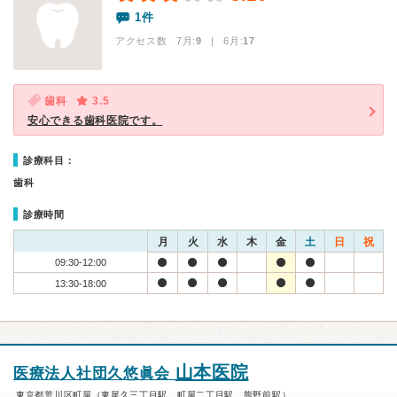
1件
アクセス数 7月:
9
| 6月:
17
歯科
3.5
安心できる歯科医院です。
診療科目：
歯科
診療時間
月
火
水
木
金
土
日
祝
09:30-12:00
13:30-18:00
山本医院
医療法人社団久悠眞会
東京都荒川区町屋（東尾久三丁目駅、町屋二丁目駅、熊野前駅）