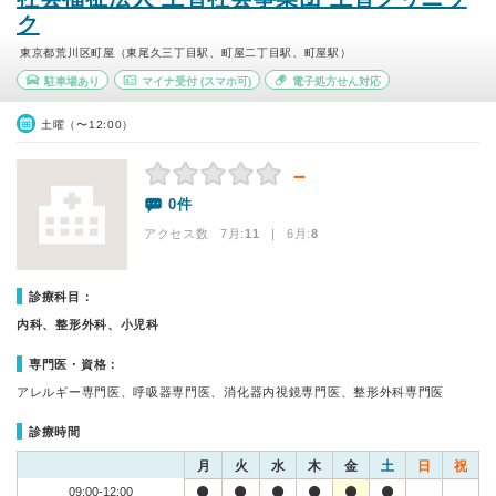
ク
東京都荒川区町屋（東尾久三丁目駅、町屋二丁目駅、町屋駅）
駐車場あり
マイナ受付
(スマホ可)
電子処方せん対応
土曜（〜12:00）
－
0件
アクセス数 7月:
11
| 6月:
8
診療科目：
内科、整形外科、小児科
専門医・資格：
アレルギー専門医、呼吸器専門医、消化器内視鏡専門医、整形外科専門医
診療時間
月
火
水
木
金
土
日
祝
09:00-12:00