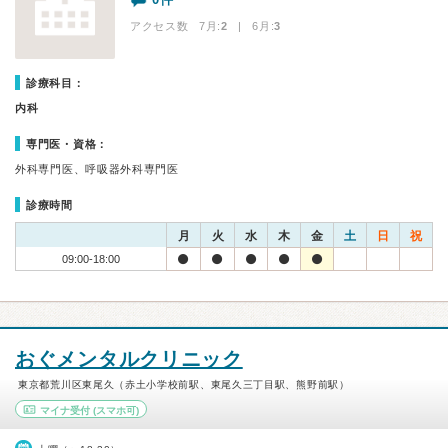
アクセス数 7月:
2
| 6月:
3
診療科目：
内科
専門医・資格：
外科専門医、呼吸器外科専門医
診療時間
月
火
水
木
金
土
日
祝
09:00-18:00
おぐメンタルクリニック
東京都荒川区東尾久（赤土小学校前駅、東尾久三丁目駅、熊野前駅）
マイナ受付
(スマホ可)