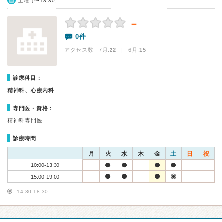
土曜（〜18:30）
－
0件
アクセス数 7月:
22
| 6月:
15
診療科目：
精神科、心療内科
専門医・資格：
精神科専門医
診療時間
月
火
水
木
金
土
日
祝
10:00-13:30
15:00-19:00
14:30-18:30