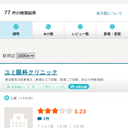
77
件の検索結果
表示順について
標準
★の数
レビュー数
新着・更新
駅周辺
ユミ眼科クリニック
東京都荒川区東尾久（東尾久三丁目駅、町屋二丁目駅、赤土小学校前駅）
駐車場あり
マイナ受付
(スマホ可)
女医在籍
土曜（〜13:00）
3.23
2件
アクセス数 7月:
53
| 6月:
61