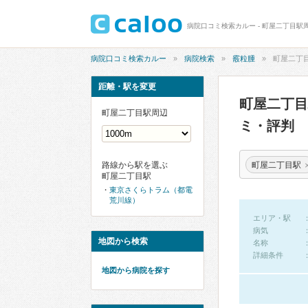
病院口コミ検索カルー - 町屋二丁目駅
病院口コミ検索カルー
病院検索
霰粒腫
町屋二丁
距離・駅を変更
町屋二丁
町屋二丁目駅周辺
ミ・評判
町屋二丁目駅
路線から駅を選ぶ
町屋二丁目駅
東京さくらトラム（都電
荒川線）
エリア・駅
病気
地図から検索
名称
詳細条件
地図から病院を探す