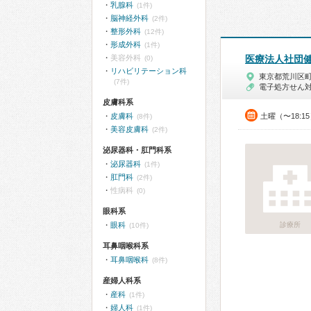
乳腺科
(1件)
脳神経外科
(2件)
整形外科
(12件)
形成外科
(1件)
美容外科
医療法人社団
(0)
リハビリテーション科
東京都荒川区
(7件)
電子処方せん
皮膚科系
皮膚科
土曜（〜18:
(8件)
美容皮膚科
(2件)
泌尿器科・肛門科系
泌尿器科
(1件)
肛門科
(2件)
性病科
(0)
眼科系
眼科
診療所
(10件)
耳鼻咽喉科系
耳鼻咽喉科
(8件)
産婦人科系
産科
(1件)
婦人科
(1件)