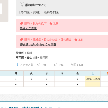
霰粒腫について
【専門医・資格】
眼科専門医
眼科・視力の低下
3.5
気さくな先生
眼科・花粉症・目のかゆみ・目の痛み
3.5
好き嫌いがわかれそうな病院
診療科：
眼科
専門医・資格：
眼科専門医
アクセス数 7月：
53
| 6月：
61
| 年間：
621
月
火
水
木
金
土
09:00-13:00
●
●
●
●
●
●
●