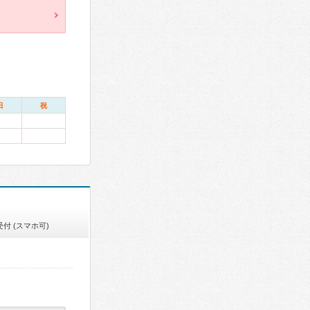
日
祝
付 (スマホ可)