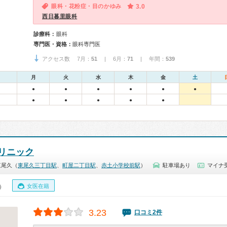
眼科・花粉症・目のかゆみ
3.0
西日暮里眼科
診療科：
眼科
専門医・資格：
眼科専門医
アクセス数 7月：
51
| 6月：
71
| 年間：
539
月
火
水
木
金
土
●
●
●
●
●
●
●
●
●
●
●
リニック
東尾久（
東尾久三丁目駅
、
町屋二丁目駅
、
赤土小学校前駅
）
駐車場あり
マイナ受
女医在籍
0）
3.23
口コミ2件