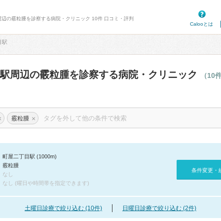
周辺の霰粒腫を診察する病院・クリニック 10件 口コミ・評判
Calooとは
目駅
目駅周辺の霰粒腫を診察する病院・クリニック
（10
×
×
霰粒腫
町屋二丁目駅 (1000m)
霰粒腫
条件変更・
なし
なし (曜日や時間帯を指定できます)
土曜日診療で絞り込む (10件)
日曜日診療で絞り込む (2件)