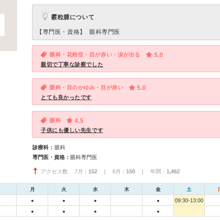
霰粒腫について
【専門医・資格】
眼科専門医
眼科・花粉症・目が赤い・涙が出る
5.0
親切で丁寧な診察でした
眼科・目のかゆみ・目が赤い
5.0
とても良かったです
眼科
4.5
子供にも優しい先生です
診療科：
眼科
専門医・資格：
眼科専門医
アクセス数 7月：
152
| 6月：
150
| 年間：
1,462
月
火
水
木
金
土
09:30-13:00
●
●
●
●
●
●
●
●