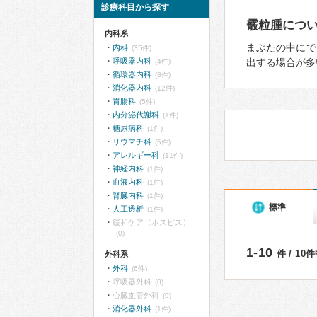
診療科目から探す
霰粒腫につ
内科系
まぶたの中にで
内科
(35件)
呼吸器内科
出する場合が多
(4件)
循環器内科
(8件)
消化器内科
(12件)
胃腸科
(5件)
内分泌代謝科
(1件)
糖尿病科
(1件)
リウマチ科
(5件)
アレルギー科
(11件)
神経内科
(1件)
血液内科
(1件)
腎臓内科
(1件)
標準
人工透析
(1件)
緩和ケア（ホスピス）
(0)
1-10
件 / 10
外科系
外科
(6件)
呼吸器外科
(0)
心臓血管外科
(0)
消化器外科
(1件)