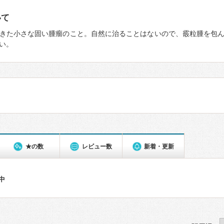
いて
きた小さな固い腫瘤のこと。自然に治ることはないので、霰粒腫を包
い。
★の数
レビュー数
新着・更新
件中