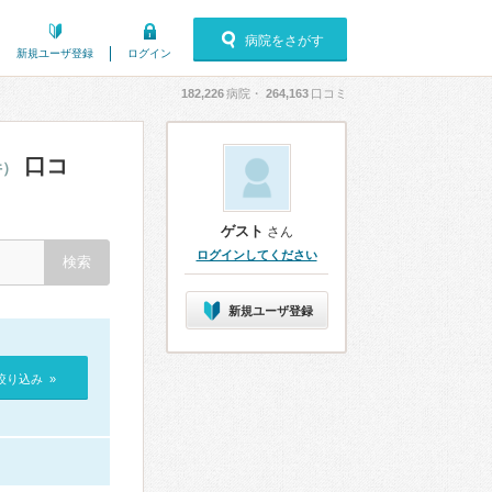
病院をさがす
新規ユーザ登録
ログイン
182,226
病院・
264,163
口コミ
口コ
件）
ゲスト
さん
ログインしてください
新規ユーザ登録
絞り込み »