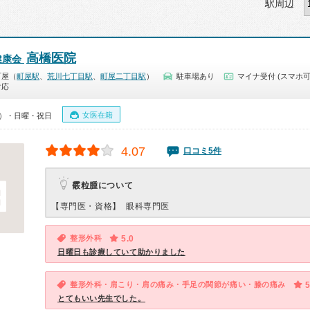
駅周辺
高橋医院
健康会
町屋（
町屋駅
、
荒川七丁目駅
、
町屋二丁目駅
）
駐車場あり
マイナ受付 (スマホ可
対応
女医在籍
15）・日曜・祝日
4.07
口コミ5件
霰粒腫について
【専門医・資格】
眼科専門医
整形外科
5.0
日曜日も診療していて助かりました
整形外科・肩こり・肩の痛み・手足の関節が痛い・膝の痛み
5
とてもいい先生でした。