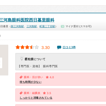
三河島眼科医院西日暮里眼科
西日暮里（
新三河島駅
、
三河島駅
、
町屋二丁目駅
）
マイナ受付 (スマホ可)
0）
3.30
口コミ3件
霰粒腫について
【専門医・資格】
眼科専門医
眼科・目が赤い
4.0
待ち時間が少ない
眼科・結膜炎
3.5
しっかりと消毒されている