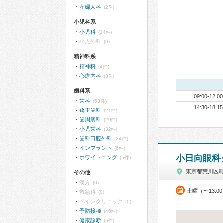
産婦人科
(2件)
小児科系
小児科
(14件)
小児外科
(0)
精神科系
精神科
(4件)
心療内科
(3件)
歯科系
09:00-12:00
歯科
(53件)
14:30-18:15
矯正歯科
(21件)
歯周病科
(29件)
小児歯科
(32件)
歯科口腔外科
(24件)
インプラント
(6件)
小日向眼科
ホワイトニング
(5件)
東京都荒川区
その他
漢方
(0)
土曜（〜13:0
救急科
(0)
ペインクリニック
(0)
予防接種
(46件)
健康診断
(6件)