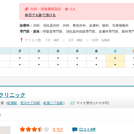
内科・溶連菌感染症
4.0
休日でも診て頂ける
診療科：
内科、消化器内科、外科、整形外科、皮膚科、眼科、耳鼻咽喉科
専門医・資格：
アクセス数 7月：
407
| 6月：
402
| 年間：
4,818
月
火
水
木
金
土
●
●
●
●
●
●
●
●
●
●
●
●
クリニック
町屋（
町屋駅
、
荒川七丁目駅
、
町屋二丁目駅
）
マイナ受付 (スマホ可)
0）
3.52
口コミ4件