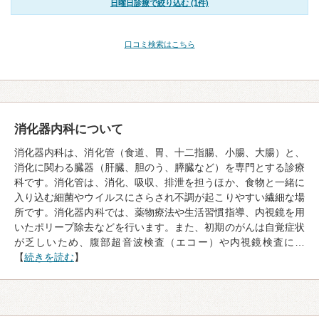
日曜日診療で絞り込む (1件)
口コミ検索はこちら
消化器内科について
消化器内科は、消化管（食道、胃、十二指腸、小腸、大腸）と、
消化に関わる臓器（肝臓、胆のう、膵臓など）を専門とする診療
科です。消化管は、消化、吸収、排泄を担うほか、食物と一緒に
入り込む細菌やウイルスにさらされ不調が起こりやすい繊細な場
所です。消化器内科では、薬物療法や生活習慣指導、内視鏡を用
いたポリープ除去などを行います。また、初期のがんは自覚症状
が乏しいため、腹部超音波検査（エコー）や内視鏡検査に…
【
続きを読む
】