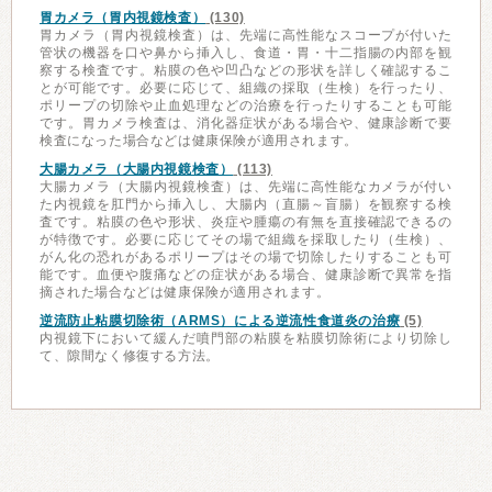
胃カメラ（胃内視鏡検査）
(130)
胃カメラ（胃内視鏡検査）は、先端に高性能なスコープが付いた
管状の機器を口や鼻から挿入し、食道・胃・十二指腸の内部を観
察する検査です。粘膜の色や凹凸などの形状を詳しく確認するこ
とが可能です。必要に応じて、組織の採取（生検）を行ったり、
ポリープの切除や止血処理などの治療を行ったりすることも可能
です。胃カメラ検査は、消化器症状がある場合や、健康診断で要
検査になった場合などは健康保険が適用されます。
大腸カメラ（大腸内視鏡検査）
(113)
大腸カメラ（大腸内視鏡検査）は、先端に高性能なカメラが付い
た内視鏡を肛門から挿入し、大腸内（直腸～盲腸）を観察する検
査です。粘膜の色や形状、炎症や腫瘍の有無を直接確認できるの
が特徴です。必要に応じてその場で組織を採取したり（生検）、
がん化の恐れがあるポリープはその場で切除したりすることも可
能です。血便や腹痛などの症状がある場合、健康診断で異常を指
摘された場合などは健康保険が適用されます。
逆流防止粘膜切除術（ARMS）による逆流性食道炎の治療
(5)
内視鏡下において緩んだ噴門部の粘膜を粘膜切除術により切除し
て、隙間なく修復する方法。