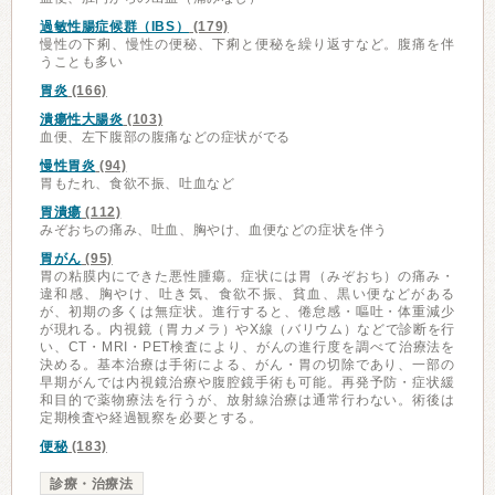
過敏性腸症候群（IBS）
(179)
慢性の下痢、慢性の便秘、下痢と便秘を繰り返すなど。腹痛を伴
うことも多い
胃炎
(166)
潰瘍性大腸炎
(103)
血便、左下腹部の腹痛などの症状がでる
慢性胃炎
(94)
胃もたれ、食欲不振、吐血など
胃潰瘍
(112)
みぞおちの痛み、吐血、胸やけ、血便などの症状を伴う
胃がん
(95)
胃の粘膜内にできた悪性腫瘍。症状には胃（みぞおち）の痛み・
違和感、胸やけ、吐き気、食欲不振、貧血、黒い便などがある
が、初期の多くは無症状。進行すると、倦怠感・嘔吐・体重減少
が現れる。内視鏡（胃カメラ）やX線（バリウム）などで診断を行
い、CT・MRI・PET検査により、がんの進行度を調べて治療法を
決める。基本治療は手術による、がん・胃の切除であり、一部の
早期がんでは内視鏡治療や腹腔鏡手術も可能。再発予防・症状緩
和目的で薬物療法を行うが、放射線治療は通常行わない。術後は
定期検査や経過観察を必要とする。
便秘
(183)
診療・治療法