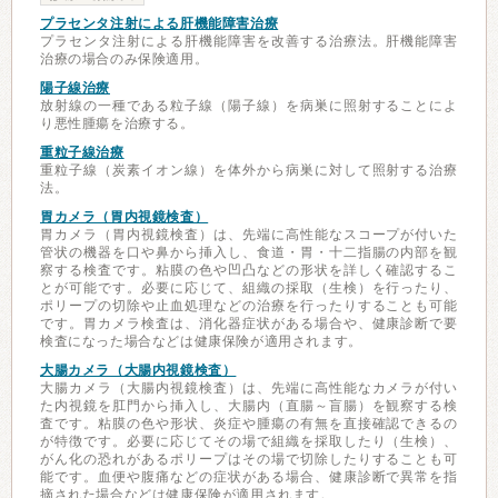
プラセンタ注射による肝機能障害治療
プラセンタ注射による肝機能障害を改善する治療法。肝機能障害
治療の場合のみ保険適用。
陽子線治療
放射線の一種である粒子線（陽子線）を病巣に照射することによ
り悪性腫瘍を治療する。
重粒子線治療
重粒子線（炭素イオン線）を体外から病巣に対して照射する治療
法。
胃カメラ（胃内視鏡検査）
胃カメラ（胃内視鏡検査）は、先端に高性能なスコープが付いた
管状の機器を口や鼻から挿入し、食道・胃・十二指腸の内部を観
察する検査です。粘膜の色や凹凸などの形状を詳しく確認するこ
とが可能です。必要に応じて、組織の採取（生検）を行ったり、
ポリープの切除や止血処理などの治療を行ったりすることも可能
です。胃カメラ検査は、消化器症状がある場合や、健康診断で要
検査になった場合などは健康保険が適用されます。
大腸カメラ（大腸内視鏡検査）
大腸カメラ（大腸内視鏡検査）は、先端に高性能なカメラが付い
た内視鏡を肛門から挿入し、大腸内（直腸～盲腸）を観察する検
査です。粘膜の色や形状、炎症や腫瘍の有無を直接確認できるの
が特徴です。必要に応じてその場で組織を採取したり（生検）、
がん化の恐れがあるポリープはその場で切除したりすることも可
能です。血便や腹痛などの症状がある場合、健康診断で異常を指
摘された場合などは健康保険が適用されます。