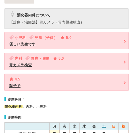
消化器内科について
【診療・治療法】
胃カメラ（胃内視鏡検査）
小児科
発疹（子供）
5.0
優しい先生です
内科
胃痛・腹痛
5.0
胃カメラ検査
4.5
親子で
診療科目：
消化器内科
、内科、小児科
診療時間
月
火
水
木
金
土
日
祝