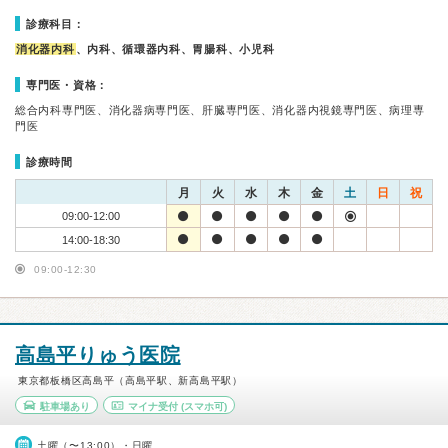
診療科目：
消化器内科
、内科、循環器内科、胃腸科、小児科
専門医・資格：
総合内科専門医、消化器病専門医、肝臓専門医、消化器内視鏡専門医、病理専
門医
診療時間
月
火
水
木
金
土
日
祝
09:00-12:00
14:00-18:30
09:00-12:30
高島平りゅう医院
東京都板橋区高島平（高島平駅、新高島平駅）
駐車場あり
マイナ受付
(スマホ可)
土曜（〜13:00）・日曜