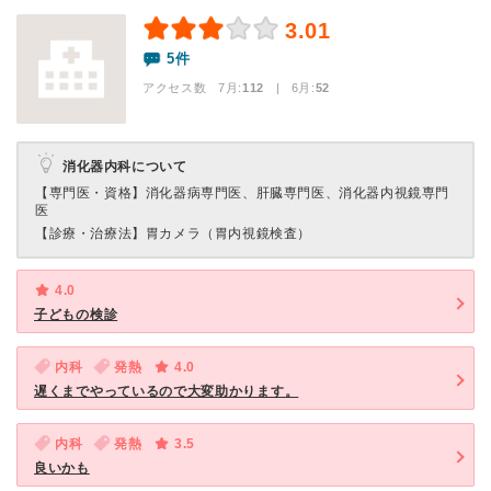
3.01
5件
アクセス数 7月:
112
| 6月:
52
消化器内科について
【専門医・資格】
消化器病専門医、肝臓専門医、消化器内視鏡専門
医
【診療・治療法】
胃カメラ（胃内視鏡検査）
4.0
子どもの検診
内科
発熱
4.0
遅くまでやっているので大変助かります。
内科
発熱
3.5
良いかも