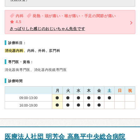
内科
発熱・頭が痛い・喉が痛い・手足の関節が痛い
4.5
さっぱりした感じのおじいちゃん先生です
診療科目：
消化器内科
、内科、外科、肛門科
専門医・資格：
消化器病専門医、消化器内視鏡専門医
診療時間
月
火
水
木
金
土
日
祝
09:00-13:00
16:00-19:00
医療法人社団 明芳会 高島平中央総合病院