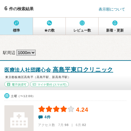
6
件の検索結果
表示順について
標準
★の数
レビュー数
新着・更新
駅周辺
高島平東口クリニック
医療法人社団躍心会
東京都板橋区高島平（高島平駅、新高島平駅）
電子決済可
マイナ受付
(スマホ可)
土曜（〜12:00）
4.24
4件
アクセス数 7月:
98
| 6月:
82