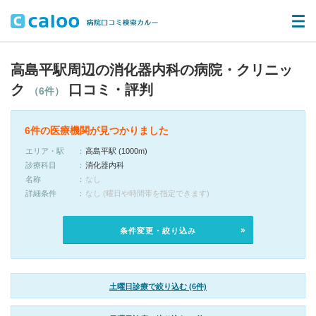
高島平駅周辺の消化器内科の病院・クリニッ
ク
口コミ・評判
（6件）
6件の医療機関が見つかりました
エリア・駅
高島平駅 (1000m)
診療科目
消化器内科
名称
なし
詳細条件
なし (曜日や時間帯を指定できます)
条件変更・絞り込み
土曜日診療で絞り込む (6件)