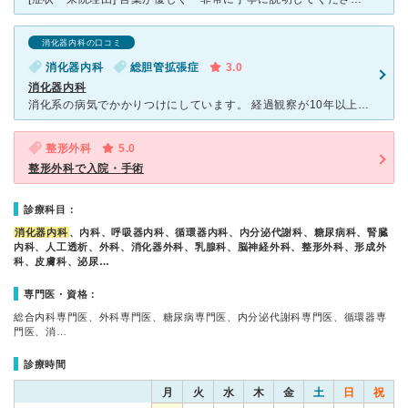
消化器内科の口コミ
消化器内科
総胆管拡張症
3.0
消化器内科
消化系の病気でかかりつけにしています。 経過観察が10年以上続いているので、３カ月に１回検診と投薬、半年、１年と血液検査、MRIなど検査を行います。先生もお忙しいのでもちろん一人ひとりの内容は覚えて
整形外科
5.0
整形外科で入院・手術
診療科目：
消化器内科
、内科、呼吸器内科、循環器内科、内分泌代謝科、糖尿病科、腎臓
内科、人工透析、外科、消化器外科、乳腺科、脳神経外科、整形外科、形成外
科、皮膚科、泌尿…
専門医・資格：
総合内科専門医、外科専門医、糖尿病専門医、内分泌代謝科専門医、循環器専
門医、消…
診療時間
月
火
水
木
金
土
日
祝