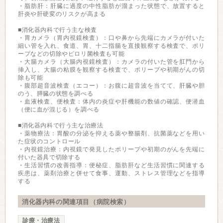
・脂肪肝：肝臓に過度の中性脂肪が溜まった状態で、放置すると
肝炎や肝硬変のリスクが高まる
■消化器内科で行う主な検査
・胃カメラ（胃内視鏡検査）：口や鼻から先端にカメラが付いた
細い管を入れ、食道、胃、十二指腸を直接観察する検査で、ポリ
ープなどの切除やピロリ菌検査も可能
・大腸カメラ（大腸内視鏡検査）：カメラの付いた管を肛門から
挿入し、大腸の粘膜を観察する検査で、ポリープや初期がんの切
除も可能
・腹部超音波検査（エコー）：お腹に超音波を当てて、肝臓や胆
のう、膵臓の状態を調べる
・血液検査、便検査：体内の炎症や肝機能の数値の確認、便潜血
（便に血が混じる）を調べる
■消化器内科で行う主な治療法
・薬物療法：胃酸の分泌を抑える薬や整腸剤、抗菌薬などを用い
た症状のコントロール
・内視鏡治療：内視鏡で発見したポリープや初期のがんを先端に
付いた器具で切除する
・生活習慣の改善指導：便秘症、脂肪肝など生活習慣に関連する
疾患は、薬剤治療と併せて食事、運動、ストレス管理などを指導
する
消化器内科の関連項目（病院検索）
診療・治療法