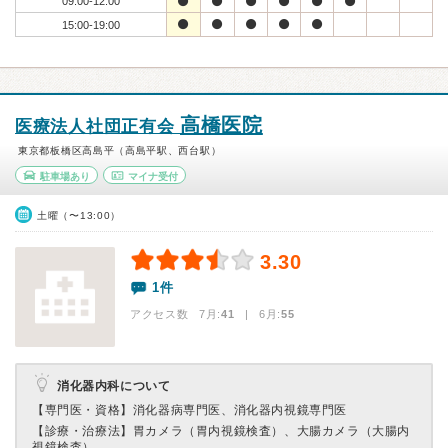
09:00-12:00
15:00-19:00
高橋医院
医療法人社団正有会
東京都板橋区高島平（高島平駅、西台駅）
駐車場あり
マイナ受付
土曜（〜13:00）
3.30
1件
アクセス数 7月:
41
| 6月:
55
消化器内科について
【専門医・資格】
消化器病専門医、消化器内視鏡専門医
【診療・治療法】
胃カメラ（胃内視鏡検査）、大腸カメラ（大腸内
視鏡検査）