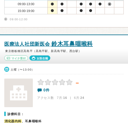
09:00-13:00
15:00-19:00
09:00-12:00
鈴木耳鼻咽喉科
医療法人社団新医会
東京都板橋区高島平（高島平駅、新高島平駅、西台駅）
マイナ受付
女医在籍
土曜（〜13:00）
－
0件
アクセス数 7月:
16
| 6月:
24
診療科目：
消化器内科
、耳鼻咽喉科