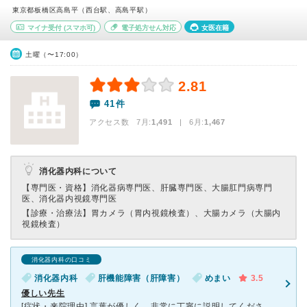
東京都板橋区高島平（西台駅、高島平駅）
マイナ受付
(スマホ可)
電子処方せん対応
女医在籍
土曜（〜17:00）
2.81
41件
アクセス数 7月:
1,491
| 6月:
1,467
消化器内科について
【専門医・資格】
消化器病専門医、肝臓専門医、大腸肛門病専門
医、消化器内視鏡専門医
【診療・治療法】
胃カメラ（胃内視鏡検査）、大腸カメラ（大腸内
視鏡検査）
消化器内科の口コミ
消化器内科
肝機能障害（肝障害）
めまい
3.5
優しい先生
[症状・来院理由] 言葉が優しく 非常に丁寧に説明してくださいます。 [医師の診断・治療法] 食事療法を教えてくださいました。 [感想・費用・待ち時間・看護師などスタッフの対応] 少し設備が