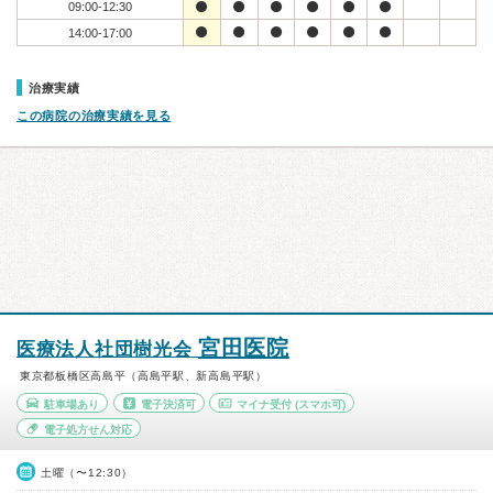
09:00-12:30
14:00-17:00
治療実績
この病院の治療実績を見る
宮田医院
医療法人社団樹光会
東京都板橋区高島平（高島平駅、新高島平駅）
駐車場あり
電子決済可
マイナ受付
(スマホ可)
電子処方せん対応
土曜（〜12:30）