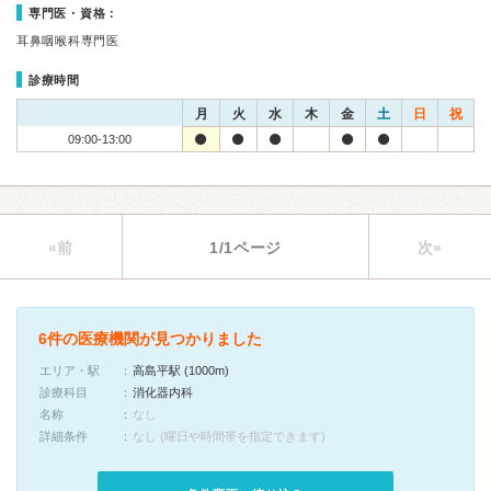
専門医・資格：
耳鼻咽喉科専門医
診療時間
月
火
水
木
金
土
日
祝
09:00-13:00
«前
1/1ページ
次»
6件の医療機関が見つかりました
エリア・駅
高島平駅 (1000m)
診療科目
消化器内科
名称
なし
詳細条件
なし (曜日や時間帯を指定できます)