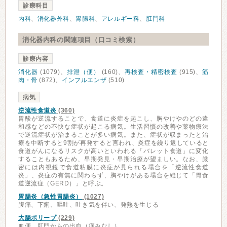
診療科目
内科
、
消化器外科
、
胃腸科
、
アレルギー科
、
肛門科
消化器内科の関連項目（口コミ検索）
診療内容
消化器
(1079)、
排泄（便）
(160)、
再検査・精密検査
(915)、
筋
肉・骨
(872)、
インフルエンザ
(510)
病気
逆流性食道炎
(360)
胃酸が逆流することで、食道に炎症を起こし、胸やけやのどの違
和感などの不快な症状が起こる病気。生活習慣の改善や薬物療法
で逆流症状が治まることが多い病気。また、症状が収まったと治
療を中断すると9割が再発すると言われ、炎症を繰り返していると
食道がんになるリスクが高いといわれる「バレット食道」に変化
することもあるため、早期発見・早期治療が望ましい。なお、厳
密には内視鏡で食道粘膜に炎症が見られる場合を「逆流性食道
炎」、炎症の有無に関わらず、胸やけがある場合を総じて「胃食
道逆流症（GERD）」と呼ぶ。
胃腸炎（急性胃腸炎）
(1027)
腹痛、下痢、嘔吐、吐き気を伴い、発熱を生じる
大腸ポリープ
(229)
血便、肛門からの出血（痛みなし）