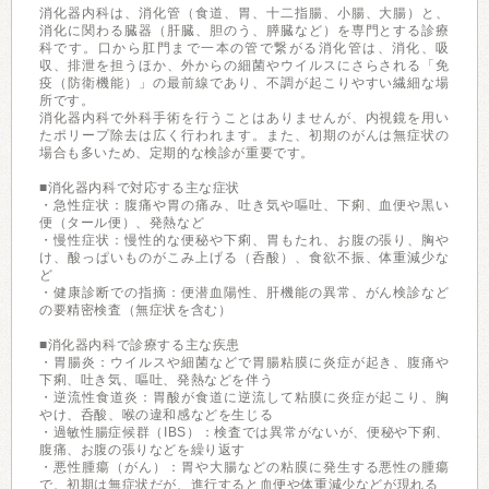
消化器内科は、消化管（食道、胃、十二指腸、小腸、大腸）と、
消化に関わる臓器（肝臓、胆のう、膵臓など）を専門とする診療
科です。口から肛門まで一本の管で繋がる消化管は、消化、吸
収、排泄を担うほか、外からの細菌やウイルスにさらされる「免
疫（防衛機能）」の最前線であり、不調が起こりやすい繊細な場
所です。
消化器内科で外科手術を行うことはありませんが、内視鏡を用い
たポリープ除去は広く行われます。また、初期のがんは無症状の
場合も多いため、定期的な検診が重要です。
■消化器内科で対応する主な症状
・急性症状：腹痛や胃の痛み、吐き気や嘔吐、下痢、血便や黒い
便（タール便）、発熱など
・慢性症状：慢性的な便秘や下痢、胃もたれ、お腹の張り、胸や
け、酸っぱいものがこみ上げる（呑酸）、食欲不振、体重減少な
ど
・健康診断での指摘：便潜血陽性、肝機能の異常、がん検診など
の要精密検査（無症状を含む）
■消化器内科で診療する主な疾患
・胃腸炎：ウイルスや細菌などで胃腸粘膜に炎症が起き、腹痛や
下痢、吐き気、嘔吐、発熱などを伴う
・逆流性食道炎：胃酸が食道に逆流して粘膜に炎症が起こり、胸
やけ、呑酸、喉の違和感などを生じる
・過敏性腸症候群（IBS）：検査では異常がないが、便秘や下痢、
腹痛、お腹の張りなどを繰り返す
・悪性腫瘍（がん）：胃や大腸などの粘膜に発生する悪性の腫瘍
で、初期は無症状だが、進行すると血便や体重減少などが現れる