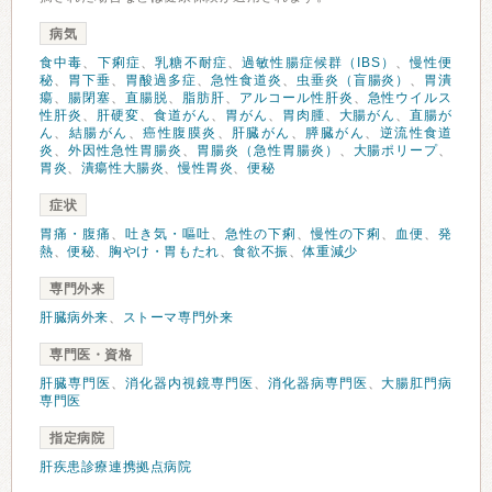
病気
食中毒
、
下痢症
、
乳糖不耐症
、
過敏性腸症候群（IBS）
、
慢性便
秘
、
胃下垂
、
胃酸過多症
、
急性食道炎
、
虫垂炎（盲腸炎）
、
胃潰
瘍
、
腸閉塞
、
直腸脱
、
脂肪肝
、
アルコール性肝炎
、
急性ウイルス
性肝炎
、
肝硬変
、
食道がん
、
胃がん
、
胃肉腫
、
大腸がん
、
直腸が
ん
、
結腸がん
、
癌性腹膜炎
、
肝臓がん
、
膵臓がん
、
逆流性食道
炎
、
外因性急性胃腸炎
、
胃腸炎（急性胃腸炎）
、
大腸ポリープ
、
胃炎
、
潰瘍性大腸炎
、
慢性胃炎
、
便秘
症状
胃痛・腹痛
、
吐き気・嘔吐
、
急性の下痢
、
慢性の下痢
、
血便
、
発
熱
、
便秘
、
胸やけ・胃もたれ
、
食欲不振
、
体重減少
専門外来
肝臓病外来
、
ストーマ専門外来
専門医・資格
肝臓専門医
、
消化器内視鏡専門医
、
消化器病専門医
、
大腸肛門病
専門医
指定病院
肝疾患診療連携拠点病院