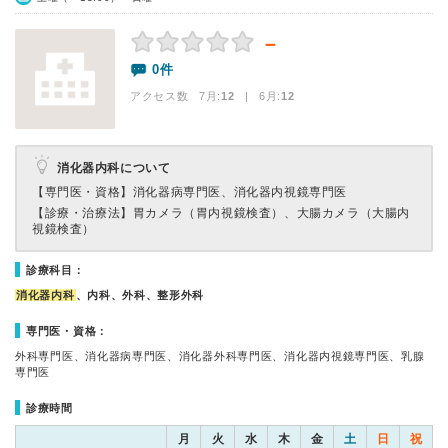
－
0件
アクセス数 7月:
12
| 6月:
12
消化器内科について
【専門医・資格】
消化器病専門医、消化器内視鏡専門医
【診療・治療法】
胃カメラ（胃内視鏡検査）、大腸カメラ（大腸内
視鏡検査）
診療科目：
消化器内科
、内科、外科、整形外科
専門医・資格：
外科専門医、消化器病専門医、消化器外科専門医、消化器内視鏡専門医、乳腺
専門医
診療時間
月
火
水
木
金
土
日
祝