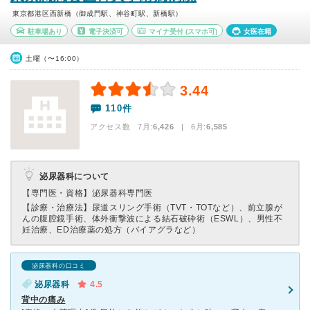
東京都港区西新橋（御成門駅、神谷町駅、新橋駅）
駐車場あり
電子決済可
マイナ受付
(スマホ可)
女医在籍
土曜（〜16:00）
3.44
110件
アクセス数 7月:
6,426
| 6月:
6,585
泌尿器科について
【専門医・資格】
泌尿器科専門医
【診療・治療法】
尿道スリング手術（TVT・TOTなど）、前立腺が
んの腹腔鏡手術、体外衝撃波による結石破砕術（ESWL）、男性不
妊治療、ED治療薬の処方（バイアグラなど）
泌尿器科の口コミ
泌尿器科
4.5
背中の痛み