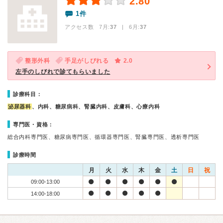
2.80
1件
アクセス数 7月:
37
| 6月:
37
整形外科
手足がしびれる
2.0
左手のしびれで診てもらいました
診療科目：
泌尿器科
、内科、糖尿病科、腎臓内科、皮膚科、心療内科
専門医・資格：
総合内科専門医、糖尿病専門医、循環器専門医、腎臓専門医、透析専門医
診療時間
月
火
水
木
金
土
日
祝
09:00-13:00
14:00-18:00