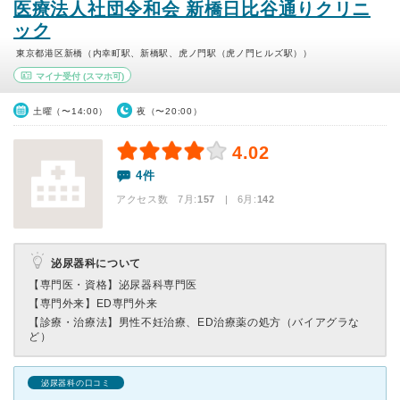
医療法人社団令和会 新橋日比谷通りクリニ
ック
東京都港区新橋（内幸町駅、新橋駅、虎ノ門駅（虎ノ門ヒルズ駅））
マイナ受付
(スマホ可)
土曜（〜14:00）
夜（〜20:00）
4.02
4件
アクセス数 7月:
157
| 6月:
142
泌尿器科について
【専門医・資格】
泌尿器科専門医
【専門外来】
ED専門外来
【診療・治療法】
男性不妊治療、ED治療薬の処方（バイアグラな
ど）
泌尿器科の口コミ