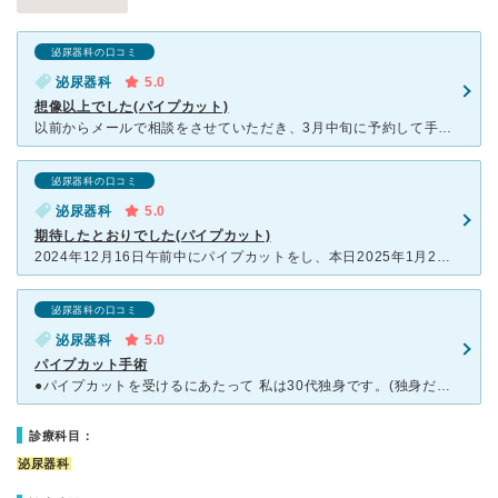
泌尿器科の口コミ
泌尿器科
5.0
想像以上でした(パイプカット)
以前からメールで相談をさせていただき、3月中旬に予約して手術をしました。 飲み薬と塗る麻酔から始まり40分ほどで終わりました。 自分の場合は痛みは全くありませんでした。 麻酔の際に少しだけ弾
泌尿器科の口コミ
泌尿器科
5.0
期待したとおりでした(パイプカット)
2024年12月16日午前中にパイプカットをし、本日2025年1月25日に精液検査をして、精子がないことを確認し、全て終了となりました。 パイプカット手術中は、少しの違和感(引っ張られるような感
泌尿器科の口コミ
泌尿器科
5.0
パイプカット手術
●パイプカットを受けるにあたって 私は30代独身です。(独身だとNGのところもあるようです。) パイプカット手術を受ける際の条件として、 ①痛くないこと ②信頼できること の2点で探していま
診療科目：
泌尿器科