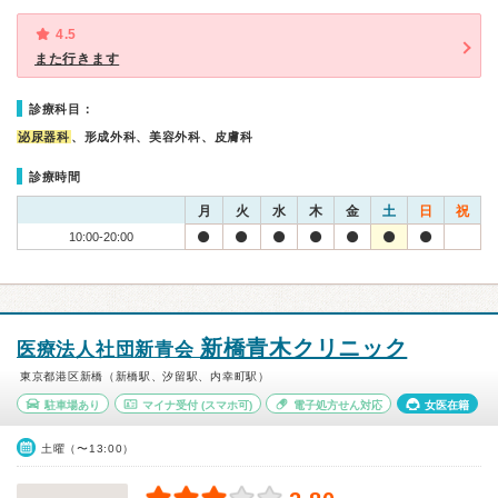
4.5
また行きます
診療科目：
泌尿器科
、形成外科、美容外科、皮膚科
診療時間
月
火
水
木
金
土
日
祝
10:00-20:00
新橋青木クリニック
医療法人社団新青会
東京都港区新橋（新橋駅、汐留駅、内幸町駅）
駐車場あり
マイナ受付
(スマホ可)
電子処方せん対応
女医在籍
土曜（〜13:00）