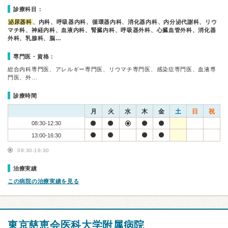
診療科目：
泌尿器科
、内科、呼吸器内科、循環器内科、消化器内科、内分泌代謝科、リウ
マチ科、神経内科、血液内科、腎臓内科、呼吸器外科、心臓血管外科、消化器
外科、乳腺科、脳…
専門医・資格：
総合内科専門医、アレルギー専門医、リウマチ専門医、感染症専門医、血液専
門医、外…
診療時間
月
火
水
木
金
土
日
祝
08:30-12:30
13:00-16:30
08:30-16:30
治療実績
この病院の治療実績を見る
東京慈恵会医科大学附属病院