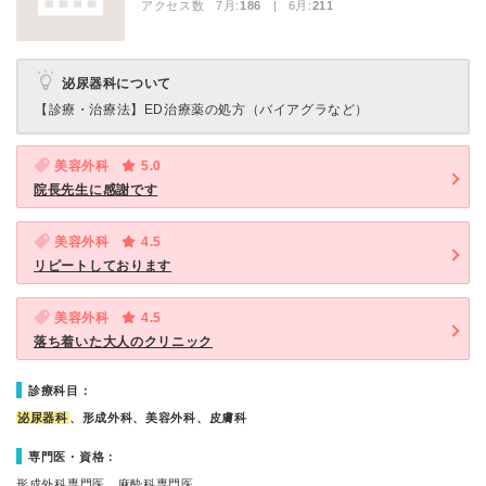
アクセス数 7月:
186
| 6月:
211
泌尿器科について
【診療・治療法】
ED治療薬の処方（バイアグラなど）
美容外科
5.0
院長先生に感謝です
美容外科
4.5
リピートしております
美容外科
4.5
落ち着いた大人のクリニック
診療科目：
泌尿器科
、形成外科、美容外科、皮膚科
専門医・資格：
形成外科専門医、麻酔科専門医