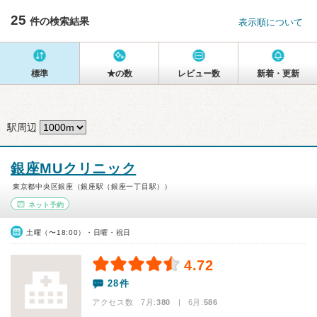
25
件の検索結果
表示順について
標準
★の数
レビュー数
新着・更新
駅周辺
銀座MUクリニック
東京都中央区銀座（銀座駅（銀座一丁目駅））
ネット予約
土曜（〜18:00）・日曜・祝日
4.72
28件
アクセス数 7月:
380
| 6月:
586