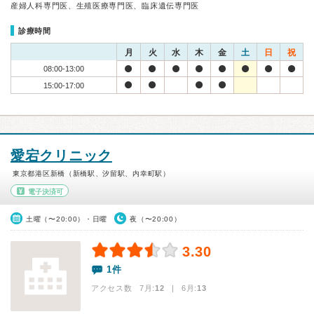
産婦人科専門医、生殖医療専門医、臨床遺伝専門医
診療時間
月
火
水
木
金
土
日
祝
08:00-13:00
15:00-17:00
愛宕クリニック
東京都港区新橋（新橋駅、汐留駅、内幸町駅）
電子決済可
土曜（〜20:00）・日曜
夜（〜20:00）
3.30
1件
アクセス数 7月:
12
| 6月:
13