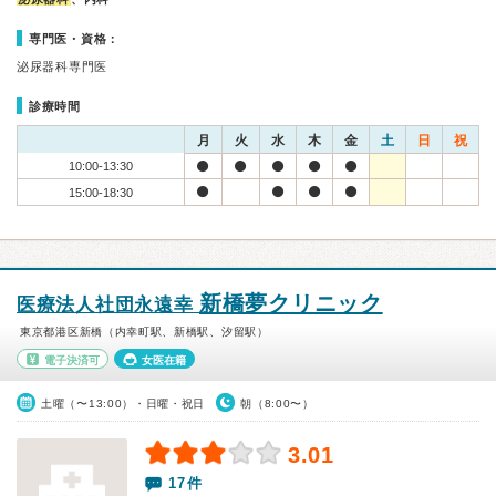
専門医・資格：
泌尿器科専門医
診療時間
月
火
水
木
金
土
日
祝
10:00-13:30
15:00-18:30
新橋夢クリニック
医療法人社団永遠幸
東京都港区新橋（内幸町駅、新橋駅、汐留駅）
電子決済可
女医在籍
土曜（〜13:00）・日曜・祝日
朝（8:00〜）
3.01
17件