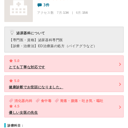
3件
アクセス数 7月:
134
| 6月:
156
泌尿器科について
【専門医・資格】
泌尿器科専門医
【診療・治療法】
ED治療薬の処方（バイアグラなど）
5.0
とても丁寧な対応です
5.0
健康診断でお世話になりました。
消化器内科
食中毒
胃痛・腹痛・吐き気・嘔吐
4.5
優しい女医の先生
診療科目：