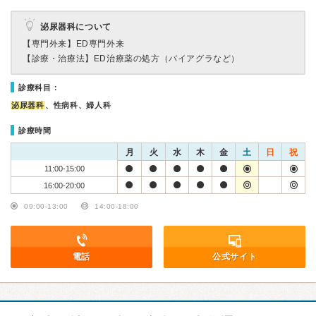
泌尿器科について
【専門外来】
ED専門外来
【診療・治療法】
ED治療薬の処方（バイアグラなど）
診療科目：
泌尿器科
、性病科、婦人科
診療時間
月
火
水
木
金
土
日
祝
11:00-15:00
16:00-20:00
09:00-13:00
14:00-18:00
電話
公式サイト