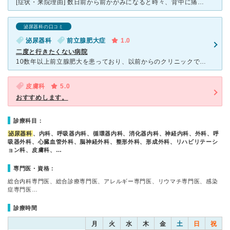
[症状・来院理由] 数日前から前かがみになると時々、背中に痛みがあり、ある日、座っていても、 どんどん背中の痛みが出てきたので、腎臓が悪いのかと夜間の救急外来へかかった。その際、腎臓結石と言われた
泌尿器科の口コミ
泌尿器科
前立腺肥大症
1.0
二度と行きたくない病院
10数年以上前立腺肥大を患っており、以前からのクリニックで排尿を容易にする薬を飲み続けていました。 ある夜、突然完璧に閉尿してしまいお腹がはち切れそうになり、翌日まで待てずに救急でこの病院に運ばれま
皮膚科
5.0
おすすめします。
診療科目：
泌尿器科
、内科、呼吸器内科、循環器内科、消化器内科、神経内科、外科、呼
吸器外科、心臓血管外科、脳神経外科、整形外科、形成外科、リハビリテーシ
ョン科、皮膚科、…
専門医・資格：
総合内科専門医、総合診療専門医、アレルギー専門医、リウマチ専門医、感染
症専門医…
診療時間
月
火
水
木
金
土
日
祝