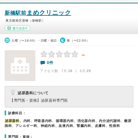
まめクリニック
新橋駅前
東京都港区新橋（新橋駅）
電子決済可
土曜（〜18:00）・日曜・祝日
夜（〜22:00）
－
0件
アクセス数 7月:
18
| 6月:
29
泌尿器科について
【専門医・資格】
泌尿器科専門医
診療科目：
泌尿器科
、内科、呼吸器内科、循環器内科、消化器内科、内分泌代謝科、糖尿
病科、アレルギー科、神経内科、血液内科、腎臓内科、皮膚科、性病科
専門医・資格：