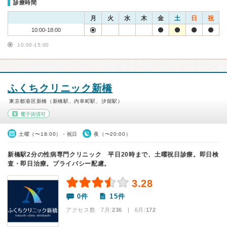
診療時間
月
火
水
木
金
土
日
祝
10:00-18:00
10:00-15:00
ふくちクリニック新橋
東京都港区新橋（新橋駅、内幸町駅、汐留駅）
電子決済可
土曜（〜18:00）・祝日
夜（〜20:00）
新橋駅2分の性病専門クリニック 平日20時まで、土曜祝日診療。即日検
査・即日治療。プライバシー配慮。
3.28
0件
15件
アクセス数 7月:
236
| 6月:
172