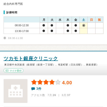
総合内科専門医
診療時間
月
火
水
木
金
土
日
祝
08:00-12:30
13:30-17:00
08:30-11:00
ツカモト銀座クリニック
東京都中央区銀座（銀座駅（銀座一丁目駅）、有楽町駅（日比谷駅）、東銀座駅）
マイナ受付
4.00
3件
アクセス数 7月:
26
| 6月:
37