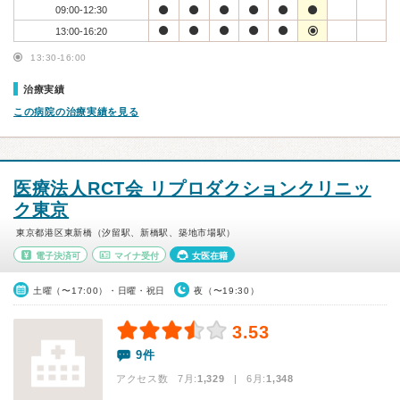
09:00-12:30
13:00-16:20
13:30-16:00
治療実績
この病院の治療実績を見る
医療法人RCT会 リプロダクションクリニッ
ク東京
東京都港区東新橋（汐留駅、新橋駅、築地市場駅）
電子決済可
マイナ受付
女医在籍
土曜（〜17:00）・日曜・祝日
夜（〜19:30）
3.53
9件
アクセス数 7月:
1,329
| 6月:
1,348