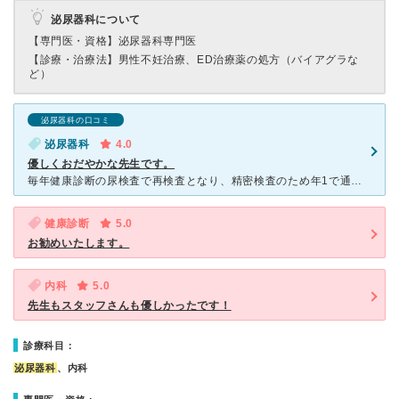
泌尿器科について
【専門医・資格】
泌尿器科専門医
【診療・治療法】
男性不妊治療、ED治療薬の処方（バイアグラな
ど）
泌尿器科の口コミ
泌尿器科
4.0
優しくおだやかな先生です。
毎年健康診断の尿検査で再検査となり、精密検査のため年1で通っています。 今は火曜、木曜で予約のみです。 診察、尿検査、結果説明でスムーズです。 銀座駅からすぐのビル内にあるこじんまりとし
健康診断
5.0
お勧めいたします。
内科
5.0
先生もスタッフさんも優しかったです！
診療科目：
泌尿器科
、内科