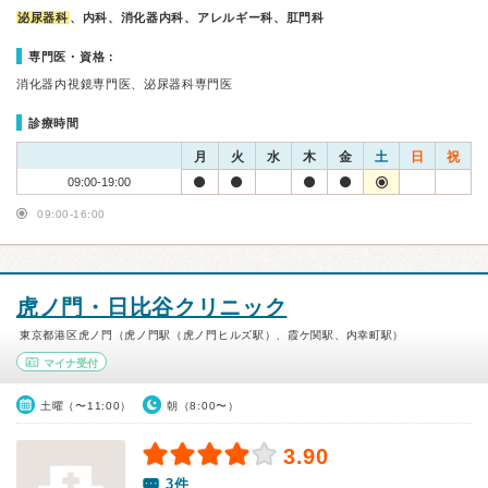
泌尿器科
、内科、消化器内科、アレルギー科、肛門科
専門医・資格：
消化器内視鏡専門医、泌尿器科専門医
診療時間
月
火
水
木
金
土
日
祝
09:00-19:00
09:00-16:00
虎ノ門・日比谷クリニック
東京都港区虎ノ門（虎ノ門駅（虎ノ門ヒルズ駅）、霞ケ関駅、内幸町駅）
マイナ受付
土曜（〜11:00）
朝（8:00〜）
3.90
3件