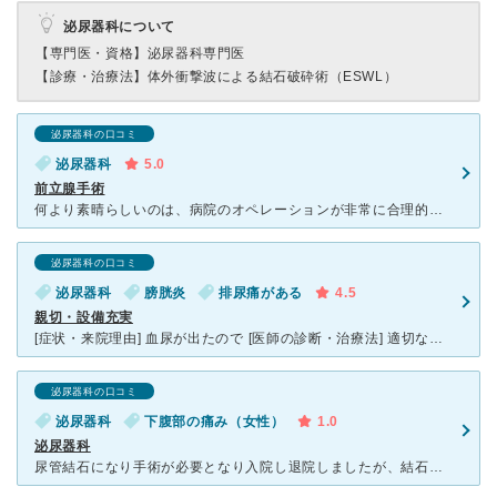
泌尿器科について
【専門医・資格】
泌尿器科専門医
【診療・治療法】
体外衝撃波による結石破砕術（ESWL）
泌尿器科の口コミ
泌尿器科
5.0
前立腺手術
何より素晴らしいのは、病院のオペレーションが非常に合理的、先進的なこと。 検査も疑いを解消するまで丁寧に実施され、先生によっては、検査結果を患者と一緒にみて判断してくれるなど、患者ファーストの精神で
泌尿器科の口コミ
泌尿器科
膀胱炎
排尿痛がある
4.5
親切・設備充実
[症状・来院理由] 血尿が出たので [医師の診断・治療法] 適切な薬を処方していただきました。 [感想・費用・待ち時間・看護師などスタッフの対応] 待ち時間は1時間程度でした。適切な説明をし
泌尿器科の口コミ
泌尿器科
下腹部の痛み（女性）
1.0
泌尿器科
尿管結石になり手術が必要となり入院し退院しましたが、結石が発見されたのが7月で8月に体外衝撃波の手術をしたのですが、石が硬く結局崩れなかったので今度は TULの手術になりました。2度目なのでいい加減