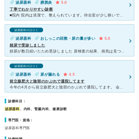
泌尿器科
膀胱炎
5.0
丁寧でわかりやすい診察
■院内 院内は清潔で、整えられています。待合室が少し狭いですが、コロナ禍でも間を開けて座れるように配慮はされていました。 ■診療/スタッフ 受付や先生の説明は親切、丁寧です。今回は膀胱炎悪化
泌尿器科の口コミ
泌尿器科
おしっこの回数・尿の量が多い
5.0
頻尿で受診しました
頻尿が数日続いたため受診しました 尿検査の結果、病気は見つからず やがて頻尿もおさまりました また、超音波でおなかの中をみてくださり 異常は見つからなかったので安心しました 先生
泌尿器科の口コミ
泌尿器科
尿が漏れる
4.5
前立腺肥大と陰部のかぶれで通院してます
今年の4月から前立腺肥大と陰部のかぶれで通院してます。 会社から近いことと営業時間が長いためサラリーマンなど働く人には通いやすいです。 陰部のかぶれでは、当初はカンジダなどを疑われましたが結果とし
診療科目：
泌尿器科
、内科、腎臓内科、健康診断
専門医・資格：
泌尿器科専門医