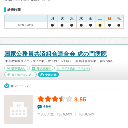
診療時間
月
火
水
木
金
土
日
祝
10:00-20:00
国家公務員共済組合連合会 虎の門病院
東京都港区虎ノ門（虎ノ門駅（虎ノ門ヒルズ駅）、国会議事堂前駅、霞ケ関駅）
駐車場あり
電子決済可
マイナ受付
(スマホ可)
電子処方せん対応
女医在籍
朝（8:30〜）
3.55
69件
アクセス数 7月:
5,523
| 6月:
6,143