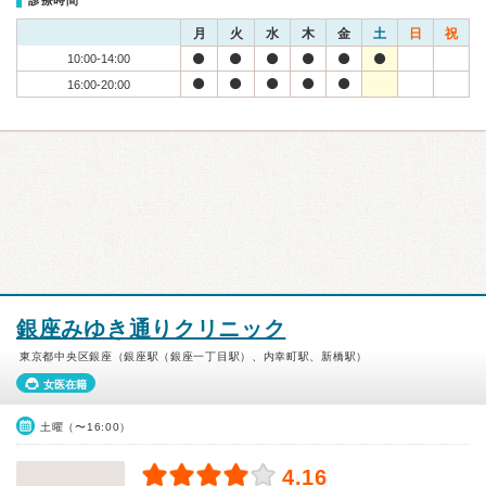
診療時間
月
火
水
木
金
土
日
祝
10:00-14:00
16:00-20:00
銀座みゆき通りクリニック
東京都中央区銀座（銀座駅（銀座一丁目駅）、内幸町駅、新橋駅）
女医在籍
土曜（〜16:00）
4.16