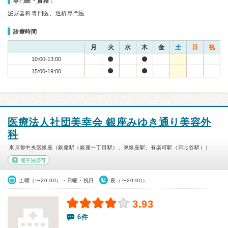
専門医・資格：
泌尿器科専門医、透析専門医
診療時間
月
火
水
木
金
土
日
祝
10:00-13:00
15:00-19:00
医療法人社団美幸会 銀座みゆき通り美容外
科
東京都中央区銀座（銀座駅（銀座一丁目駅）、東銀座駅、有楽町駅（日比谷駅））
電子決済可
土曜（〜20:00）・日曜・祝日
夜（〜20:00）
3.93
6件