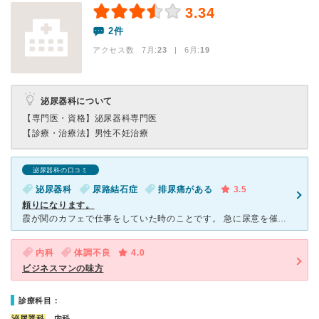
3.34
2件
アクセス数 7月:
23
| 6月:
19
泌尿器科について
【専門医・資格】
泌尿器科専門医
【診療・治療法】
男性不妊治療
泌尿器科の口コミ
泌尿器科
尿路結石症
排尿痛がある
3.5
頼りになります。
霞が関のカフェで仕事をしていた時のことです。 急に尿意を催しましたので、カフェのトイレで用を足しましたが、そのあと直ぐにまた尿意を催し背中に悪寒が走りました。再びトイレに入りましたが、尿は出ず。
内科
体調不良
4.0
ビジネスマンの味方
診療科目：
泌尿器科
、内科