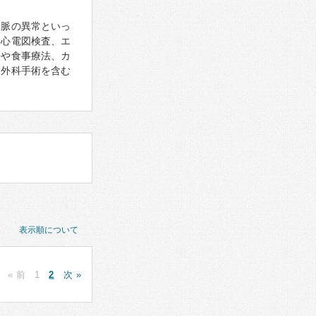
、脈の異常といっ
。心電図検査、エ
法や食事療法、カ
、外科手術を含む
表示順について
« 前
1
2
次 »