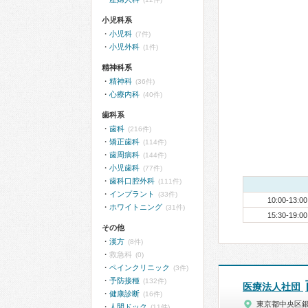
小児科系
小児科
(7件)
小児外科
(1件)
精神科系
精神科
(36件)
心療内科
(40件)
歯科系
歯科
(216件)
矯正歯科
(114件)
歯周病科
(144件)
小児歯科
(77件)
歯科口腔外科
(111件)
インプラント
(33件)
10:00-13:00
ホワイトニング
(31件)
15:30-19:00
その他
漢方
(8件)
救急科
(0)
ペインクリニック
(3件)
予防接種
(132件)
医療法人社団
健康診断
(16件)
東京都中央区
人間ドック
(11件)