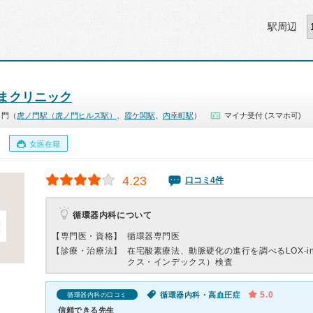
駅周辺
まクリニック
ノ門（
虎ノ門駅（虎ノ門ヒルズ駅）
、
霞ケ関駅
、
内幸町駅
）
マイナ受付 (スマホ可)
女医在籍
4.23
口コミ4件
循環器内科について
【専門医・資格】
循環器専門医
【診療・治療法】
在宅酸素療法、動脈硬化の進行を調べるLOX-in
クス・インデックス）検査
5.0
循環器内科・高血圧症
循環器内科の口コミ
信頼できる先生