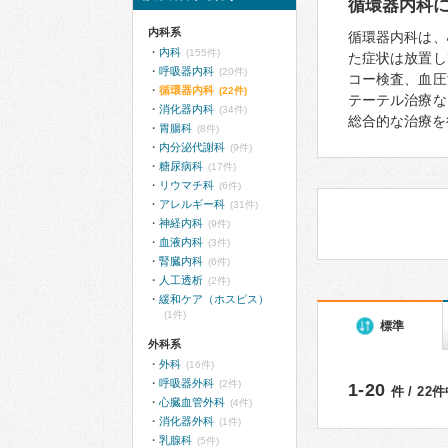
循環器内科
内科系
循環器内科は、
内科
(155件)
た症状は放置し
呼吸器内科
(20件)
コー検査、血圧
循環器内科
(22件)
テーテル治療な
消化器内科
(34件)
総合的な治療を
胃腸科
(8件)
内分泌代謝科
(9件)
糖尿病科
(17件)
リウマチ科
(6件)
アレルギー科
(31件)
神経内科
(9件)
血液内科
(3件)
腎臓内科
(6件)
人工透析
(2件)
緩和ケア（ホスピス）
(1件)
標準
外科系
外科
(16件)
呼吸器外科
(2件)
1-20
件 / 22
心臓血管外科
(4件)
消化器外科
(1件)
乳腺科
(5件)