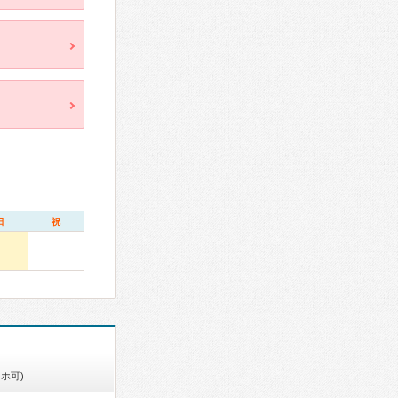
日
祝
ホ可)