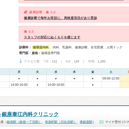
健康診断
4.0
健康診断で毎年お世話に、再検査項目があり受診
4.0
スタッフの対応にぬくもりを感じます
診療科：
循環器内科
、内科、乳腺科、健康診断、在宅医療、人間ドック
専門医・資格：
循環器専門医
アクセス数 7月：
112
| 6月：
124
| 年間：
1,250
月
火
水
木
金
土
09:00-12:00
●
●
●
●
●
14:00-16:00
14:00-18:00
●
●
銀座泰江内科クリニック
会
銀座（
銀座駅（銀座一丁目駅）
、
有楽町駅（日比谷駅）
、
東銀座駅
）
マイナ受付 (スマ