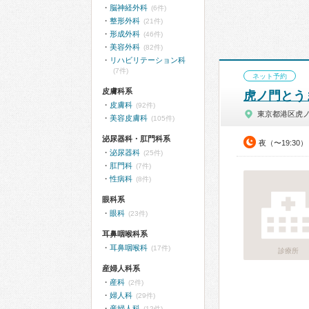
脳神経外科
(6件)
整形外科
(21件)
形成外科
(46件)
美容外科
(82件)
リハビリテーション科
(7件)
ネット予約
皮膚科系
虎ノ門とう
皮膚科
(92件)
東京都港区虎
美容皮膚科
(105件)
泌尿器科・肛門科系
夜（〜19:30）
泌尿器科
(25件)
肛門科
(7件)
性病科
(8件)
眼科系
眼科
(23件)
耳鼻咽喉科系
耳鼻咽喉科
(17件)
診療所
産婦人科系
産科
(2件)
婦人科
(29件)
産婦人科
(12件)