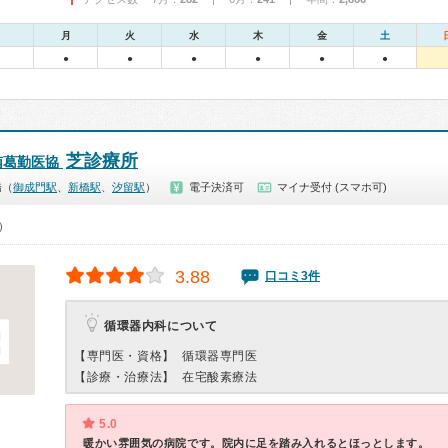
月
火
水
木
金
土
●
●
●
●
●
●
芝診療所
南葛勤医協
橋（
御成門駅
、
新橋駅
、
汐留駅
）
電子決済可
マイナ受付 (スマホ可)
0）
3.88
口コミ3件
循環器内科について
【専門医・資格】
循環器専門医
【診療・治療法】
在宅酸素療法
5.0
暖かい雰囲気の病院です。院内に足を踏み入れるとほっとします。