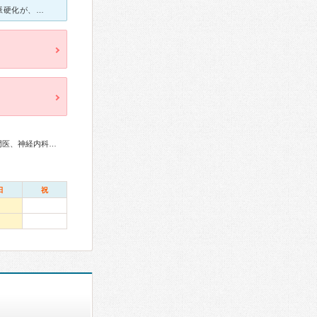
血圧が高いので見て頂きました。血管の状況を検査し、放置すると動脈硬化が、はじまっているとの事でした。血圧の薬を飲み始める事に抵抗がありましたが、放置できないし、改善したらお薬は減らせる、辞めらるとの事
総合内科専門医、呼吸器専門医、循環器専門医、消化器病専門医、神経内科専門医、超音波専門医
日
祝