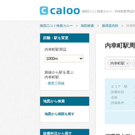
病院口コミ検索カルー - 内幸町駅周辺
病院口コミ検索カルー
病院検索
循環器内科
内幸
距離・駅を変更
内幸町駅
内幸町駅周辺
×
内幸町駅
路線から駅を選ぶ
内幸町駅
都営三田線
エリア・駅
診療科目
名称
地図から検索
詳細条件
地図から病院を探す
診療科目から探す