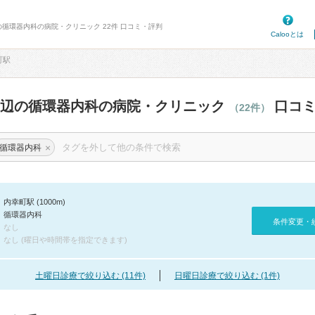
の循環器内科の病院・クリニック 22件 口コミ・評判
Calooとは
町駅
周辺の循環器内科の病院・クリニック
口コミ
（22件）
×
循環器内科
内幸町駅 (1000m)
循環器内科
条件変更・
なし
なし (曜日や時間帯を指定できます)
土曜日診療で絞り込む (11件)
日曜日診療で絞り込む (1件)