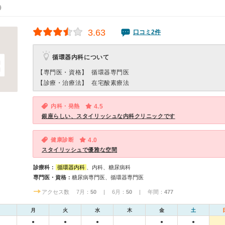
5）
3.63
口コミ2件
循環器内科について
【専門医・資格】
循環器専門医
【診療・治療法】
在宅酸素療法
内科・発熱
4.5
銀座らしい、スタイリッシュな内科クリニックです
健康診断
4.0
スタイリッシュで優雅な空間
診療科：
循環器内科
、内科、糖尿病科
専門医・資格：
糖尿病専門医、循環器専門医
アクセス数 7月：
50
| 6月：
50
| 年間：
477
月
火
水
木
金
土
●
●
●
●
●