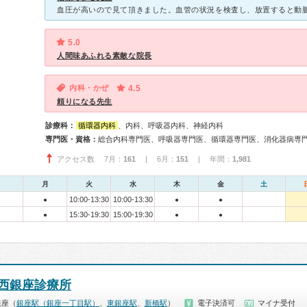
5.0
人間味あふれる素敵な院長
内科・かぜ
4.5
頼りになる先生
診療科：
循環器内科
、内科、呼吸器内科、神経内科
専門医・資格：
アクセス数 7月：
161
| 6月：
151
| 年間：
1,981
月
火
水
木
金
土
10:00-13:30
10:00-13:30
●
●
●
15:30-19:30
15:00-19:30
●
●
●
西銀座診療所
銀座（
銀座駅（銀座一丁目駅）
、
東銀座駅
、
新橋駅
）
電子決済可
マイナ受付