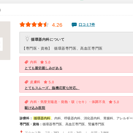
0）
4.26
口コミ7件
循環器内科について
【専門医・資格】
循環器専門医、高血圧専門医
内科
5.0
とても親切親しみがある
皮膚科
5.0
とてもスムーズ、臨機応変な対応。
内科・気管支喘息・発熱・咳（セキ）・体調不良
5.0
駆け込み医院
診療科：
循環器内科
、内科、呼吸器内科、消化器内科、胃腸科、アレルギー
専門医・資格：
循環器専門医、高血圧専門医、腎臓専門医
アクセス数 7月：
282
| 6月：
241
| 年間：
2,866