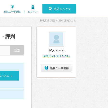
病院をさがす
新規ユーザ登録
ログイン
182,225
病院・
264,153
口コミ
・評判
ゲスト
さん
ログインしてください
新規ユーザ登録
絞り込み »