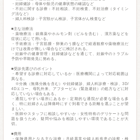
・妊婦健診：母体や胎児の健康状態の確認など
・不妊に関する診療：不妊相談、不妊検査、不妊治療（タイミン
グ法など）
・婦人科検診：子宮頸がん検診、子宮体がん検査など
■主な治療法
・薬物療法：鎮痛薬やホルモン剤（ピルを含む）、漢方薬などを
症状に応じて用いる。
・手術療法：子宮筋腫・卵巣のう腫などで経過観察や薬物療法だ
けでは改善が難しい場合などに検討される。
・妊娠中の健康管理：妊婦健診などを通じて、妊娠中のトラブル
予防や早期発見に努める。
■受診先選びのポイント
・希望する診療に対応しているか：医療機関によって対応範囲は
異なる。
※分娩（無痛分娩を含む）や妊婦健診、婦人科診療・検診、3D/
4Dエコー、母乳外来、アフターピル（緊急避妊）の処方などに対
応していない場合もある。
・通院しやすい場所にあるか：定期的な通院が必要な場合も多
く、特に妊婦さんは陣痛時にすぐ到着できる距離を選ぶことが望
ましい。
・医師やスタッフに相談しやすいか：女性特有のデリケートな問
題を扱うため、疑問や悩みを相談しやすい環境であることが大
切。
■費用
・保険適用となる主な診療：月経異常や婦人科疾患の診察・検