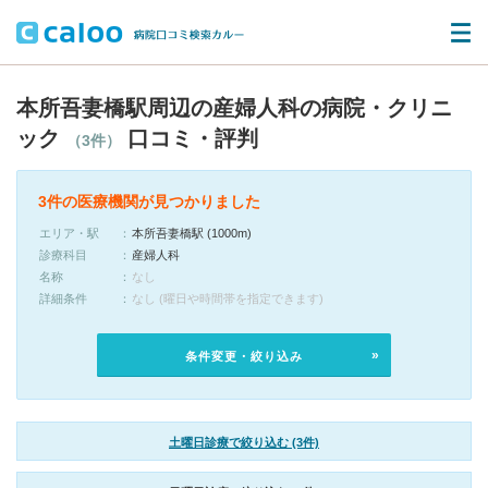
本所吾妻橋駅周辺の産婦人科の病院・クリニ
ック
口コミ・評判
（3件）
3件の医療機関が見つかりました
エリア・駅
本所吾妻橋駅 (1000m)
診療科目
産婦人科
名称
なし
詳細条件
なし (曜日や時間帯を指定できます)
条件変更・絞り込み
土曜日診療で絞り込む (3件)