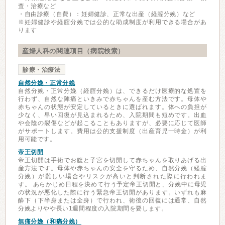
査・治療など
・自由診療（自費）：妊婦健診、正常な出産（経腟分娩）など
※妊婦健診や経腟分娩では公的な助成制度が利用できる場合があ
ります
産婦人科の関連項目（病院検索）
診療・治療法
自然分娩・正常分娩
自然分娩・正常分娩（経腟分娩）は、できるだけ医療的な処置を
行わず、自然な陣痛といきみで赤ちゃんを産む方法です。母体や
赤ちゃんの状態が安定しているときに選ばれます。体への負担が
少なく、早い回復が見込まれるため、入院期間も短めです。出血
や会陰の裂傷などが起こることもありますが、必要に応じて医師
がサポートします。費用は公的支援制度（出産育児一時金）が利
用可能です。
帝王切開
帝王切開は手術でお腹と子宮を切開して赤ちゃんを取りあげる出
産方法です。母体や赤ちゃんの安全を守るため、自然分娩（経腟
分娩）が難しい場合やリスクが高いと判断された際に行われま
す。 あらかじめ日程を決めて行う予定帝王切開と、分娩中に母児
の状況が悪化した際に行う緊急帝王切開があります。いずれも麻
酔下（下半身または全身）で行われ、術後の回復には通常、自然
分娩よりやや長い1週間程度の入院期間を要します。
無痛分娩（和痛分娩）