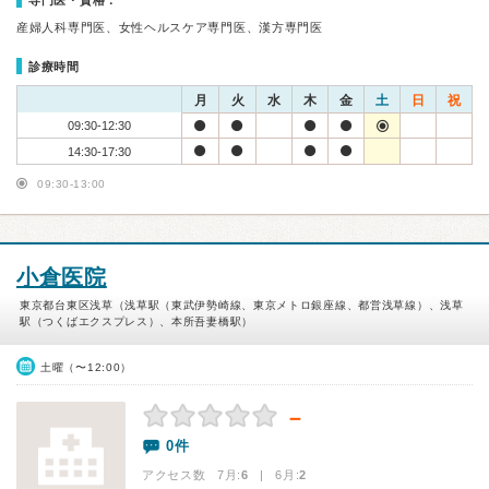
専門医・資格：
産婦人科専門医、女性ヘルスケア専門医、漢方専門医
診療時間
月
火
水
木
金
土
日
祝
09:30-12:30
14:30-17:30
09:30-13:00
小倉医院
東京都台東区浅草（浅草駅（東武伊勢崎線、東京メトロ銀座線、都営浅草線）、浅草
駅（つくばエクスプレス）、本所吾妻橋駅）
土曜（〜12:00）
－
0件
アクセス数 7月:
6
| 6月:
2