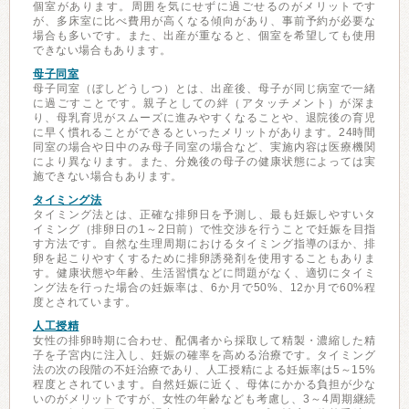
個室があります。周囲を気にせずに過ごせるのがメリットです
が、多床室に比べ費用が高くなる傾向があり、事前予約が必要な
場合も多いです。また、出産が重なると、個室を希望しても使用
できない場合もあります。
母子同室
母子同室（ぼしどうしつ）とは、出産後、母子が同じ病室で一緒
に過ごすことです。親子としての絆（アタッチメント）が深ま
り、母乳育児がスムーズに進みやすくなることや、退院後の育児
に早く慣れることができるといったメリットがあります。24時間
同室の場合や日中のみ母子同室の場合など、実施内容は医療機関
により異なります。また、分娩後の母子の健康状態によっては実
施できない場合もあります。
タイミング法
タイミング法とは、正確な排卵日を予測し、最も妊娠しやすいタ
イミング（排卵日の1～2日前）で性交渉を行うことで妊娠を目指
す方法です。自然な生理周期におけるタイミング指導のほか、排
卵を起こりやすくするために排卵誘発剤を使用することもありま
す。健康状態や年齢、生活習慣などに問題がなく、適切にタイミ
ング法を行った場合の妊娠率は、6か月で50%、12か月で60%程
度とされています。
人工授精
女性の排卵時期に合わせ、配偶者から採取して精製・濃縮した精
子を子宮内に注入し、妊娠の確率を高める治療です。タイミング
法の次の段階の不妊治療であり、人工授精による妊娠率は5～15%
程度とされています。自然妊娠に近く、母体にかかる負担が少な
いのがメリットですが、女性の年齢なども考慮し、3～4周期継続