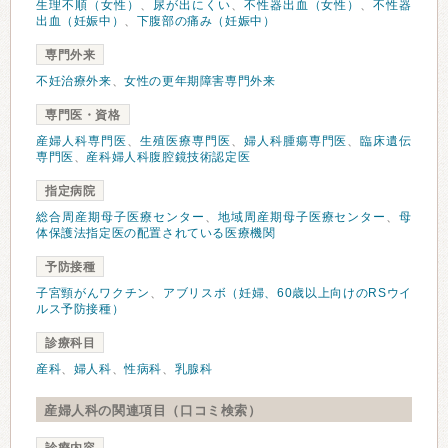
生理不順（女性）
、
尿が出にくい
、
不性器出血（女性）
、
不性器
出血（妊娠中）
、
下腹部の痛み（妊娠中）
専門外来
不妊治療外来
、
女性の更年期障害専門外来
専門医・資格
産婦人科専門医
、
生殖医療専門医
、
婦人科腫瘍専門医
、
臨床遺伝
専門医
、
産科婦人科腹腔鏡技術認定医
指定病院
総合周産期母子医療センター
、
地域周産期母子医療センター
、
母
体保護法指定医の配置されている医療機関
予防接種
子宮頸がんワクチン
、
アブリスボ（妊婦、60歳以上向けのRSウイ
ルス予防接種）
診療科目
産科
、
婦人科
、
性病科
、
乳腺科
産婦人科の関連項目（口コミ検索）