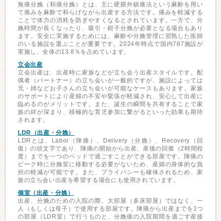
無痛分娩（和痛分娩）とは、主に硬膜外鎮痛法という麻酔を用い
て痛みを麻酔で和らげながら出産する方法です。痛みを軽減する
ことで体力の消耗を防ぎやすくなるとされています。一方で、分
娩時間が長くなったり、吸引・鉗子分娩が必要となる場合もあり
ます。安全に実施するためには、麻酔や分娩管理に習熟した医師
のいる施設を選ぶことが重要です。2024年時点で国内787施設が
実施し、全体の13.8％を占めています。
立会出産
立会出産は、出産時に家族などが立ち会う出産スタイルです。配
偶者（パートナー）の立ち会いが一般的ですが、施設によっては
兄・姉などお子さんの立ち会いが可能なケースもあります。家族
のサポートにより産婦の不安や緊張が軽減され、安心して出産に
臨めるのがメリットです。また、誕生の瞬間を共有することで家
族の絆が深まり、積極的な育児参加に繋がるといった効果も期待
されます。
LDR（出産・分娩）
LDRとは、Labor（陣痛）、Delivery（分娩）、Recovery（回
復）の頭文字であり、陣痛の開始から出産、産後の回復（2時間程
度）までを一つのベッドで過ごすことができる部屋です。陣痛の
ピーク時に分娩室に移動する必要がないため、産婦の身体的な負
担の軽減が可能です。また、プライバシーも確保されるため、家
族の立ち会い出産を希望する場合にも使用されています。
個室（出産・分娩）
出産、分娩のための入院の際、大部屋（多床部屋）ではなく、一
人（もしくは母子）で使用する部屋です。陣痛から出産までを1つ
の部屋（LDR室）で行うものと、分娩後の入院期間を過ごす産後