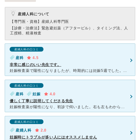
産婦人科について
【専門医・資格】
産婦人科専門医
【診療・治療法】
緊急避妊薬（アフターピル）、タイミング法、人
工授精、精液検査
産婦人科の口コミ
産科
4.5
非常に感じのいい先生です。
妊娠検査薬で陽性になりましたが、時期的には妊娠5週でした。 ところが体調が悪くなり、まだ行っても全然、早い事は分かってましたが家から近い場所を調べて飛び込みで行きました。 とても感じの良い優しい先
産婦人科の口コミ
産科
妊娠
4.0
優しく丁寧に説明してくださる先生
妊娠検査薬が陽性になり、初診で伺いました。右も左もわからず、またちゃんと妊娠しているかも不安に思いつつみていただきましたが、物腰柔らかで丁寧に説明していただけたので、とてもよかったです。ただ、男性の先
産婦人科の口コミ
産婦人科
2.0
妊娠時にトラブルが多い人にはオススメしません