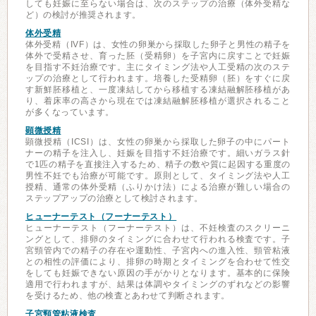
しても妊娠に至らない場合は、次のステップの治療（体外受精な
ど）の検討が推奨されます。
体外受精
体外受精（IVF）は、女性の卵巣から採取した卵子と男性の精子を
体外で受精させ、育った胚（受精卵）を子宮内に戻すことで妊娠
を目指す不妊治療です。主にタイミング法や人工受精の次のステ
ップの治療として行われます。培養した受精卵（胚）をすぐに戻
す新鮮胚移植と、一度凍結してから移植する凍結融解胚移植があ
り、着床率の高さから現在では凍結融解胚移植が選択されること
が多くなっています。
顕微授精
顕微授精（ICSI）は、女性の卵巣から採取した卵子の中にパート
ナーの精子を注入し、妊娠を目指す不妊治療です。細いガラス針
で1匹の精子を直接注入するため、精子の数や質に起因する重度の
男性不妊でも治療が可能です。原則として、タイミング法や人工
授精、通常の体外受精（ふりかけ法）による治療が難しい場合の
ステップアップの治療として検討されます。
ヒューナーテスト（フーナーテスト）
ヒューナーテスト（フーナーテスト）は、不妊検査のスクリーニ
ングとして、排卵のタイミングに合わせて行われる検査です。子
宮頸管内での精子の存在や運動性、子宮内への進入性、頸管粘液
との相性の評価により、排卵の時期とタイミングを合わせて性交
をしても妊娠できない原因の手がかりとなります。基本的に保険
適用で行われますが、結果は体調やタイミングのずれなどの影響
を受けるため、他の検査とあわせて判断されます。
子宮頸管粘液検査