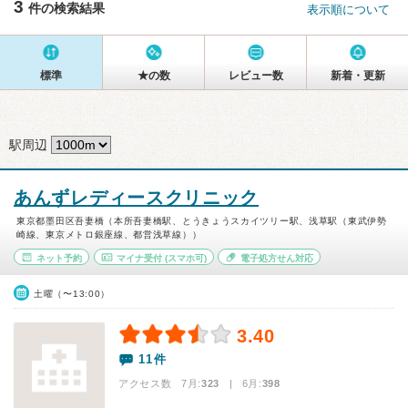
3
件の検索結果
表示順について
標準
★の数
レビュー数
新着・更新
駅周辺
あんずレディースクリニック
東京都墨田区吾妻橋（本所吾妻橋駅、とうきょうスカイツリー駅、浅草駅（東武伊勢
崎線、東京メトロ銀座線、都営浅草線））
ネット予約
マイナ受付
(スマホ可)
電子処方せん対応
土曜（〜13:00）
3.40
11件
アクセス数 7月:
323
| 6月:
398