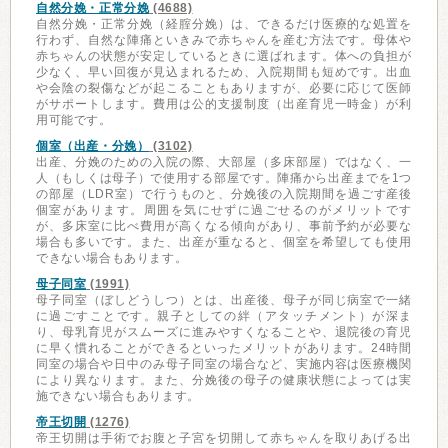
自然分娩・正常分娩
(4688)
自然分娩・正常分娩（経腟分娩）は、できるだけ医療的な処置を
行わず、自然な陣痛といきみで赤ちゃんを産む方法です。母体や
赤ちゃんの状態が安定しているときに選ばれます。体への負担が
少なく、早い回復が見込まれるため、入院期間も短めです。出血
や会陰の裂傷などが起こることもありますが、必要に応じて医師
がサポートします。費用は公的支援制度（出産育児一時金）が利
用可能です。
個室（出産・分娩）
(3102)
出産、分娩のための入院の際、大部屋（多床部屋）ではなく、一
人（もしくは母子）で使用する部屋です。陣痛から出産までを1つ
の部屋（LDR室）で行うものと、分娩後の入院期間を過ごす産後
個室があります。周囲を気にせずに過ごせるのがメリットです
が、多床室に比べ費用が高くなる傾向があり、事前予約が必要な
場合も多いです。また、出産が重なると、個室を希望しても使用
できない場合もあります。
母子同室
(1991)
母子同室（ぼしどうしつ）とは、出産後、母子が同じ病室で一緒
に過ごすことです。親子としての絆（アタッチメント）が深ま
り、母乳育児がスムーズに進みやすくなることや、退院後の育児
に早く慣れることができるといったメリットがあります。24時間
同室の場合や日中のみ母子同室の場合など、実施内容は医療機関
により異なります。また、分娩後の母子の健康状態によっては実
施できない場合もあります。
帝王切開
(1276)
帝王切開は手術でお腹と子宮を切開して赤ちゃんを取りあげる出