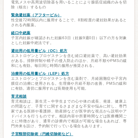
電気メスや高周波切除器を用いることにより腺筋症組織のみを切
除（核出）するもの
緊急避妊薬（アフターピル）
性交後72時間以内に服用することで、8割程度の避妊効果があると
される内服薬。
経口中絶薬
子宮内妊娠が確認された妊娠63日（妊娠9週0日）以下の方を対象
とした妊娠中絶法です。
避妊用の低用量ピル（OC）処方
エストロゲンとプロゲスチンを含む経口避妊薬で、高い避妊効果
がある。排卵抑制や精子の侵入防止のほか、月経不順やPMSの緩
和にも有効。毎日同じ時間の服用が推奨される。
治療用の低用量ピル（LEP）処方
エストロゲンとプロゲスチンを含む薬剤で、月経困難症や子宮内
膜症の治療に使用される。生理痛や月経不順の改善、PMSの緩和
に有効。適切に服用すれば長期使用も可能。
育児相談
育児相談は、新生児～中学生までの心や体の成長、発達、健康上
の問題など、子育てに関するさまざまな不安や悩みに対し、専門
家である医師や看護師、助産師などが医学的な視点から説明やア
ドバイスを行うものです。相談内容や所要時間などは医療機関ご
とに特徴があり、通常の診療内で相談が可能な場合もあれば、専
門外来を設け、予約制で行っている場合もあります。
子宮頸部切除術（円錐切除術など）