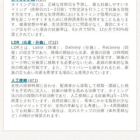
タイミング法とは、正確な排卵日を予測し、最も妊娠しやすいタ
イミング（排卵日の1～2日前）で性交渉を行うことで妊娠を目指
す方法です。自然な生理周期におけるタイミング指導のほか、排
卵を起こりやすくするために排卵誘発剤を使用することもありま
す。健康状態や年齢、生活習慣などに問題がなく、適切にタイミ
ング法を行った場合の妊娠率は、6か月で50%、12か月で60%程
度とされています。
LDR（出産・分娩）
(712)
LDRとは、Labor（陣痛）、Delivery（分娩）、Recovery（回
復）の頭文字であり、陣痛の開始から出産、産後の回復（2時間程
度）までを一つのベッドで過ごすことができる部屋です。陣痛の
ピーク時に分娩室に移動する必要がないため、産婦の身体的な負
担の軽減が可能です。また、プライバシーも確保されるため、家
族の立ち会い出産を希望する場合にも使用されています。
人工授精
(471)
女性の排卵時期に合わせ、配偶者から採取して精製・濃縮した精
子を子宮内に注入し、妊娠の確率を高める治療です。タイミング
法の次の段階の不妊治療であり、人工授精による妊娠率は5～15%
程度とされています。自然妊娠に近く、母体にかかる負担が少な
いのがメリットですが、女性の年齢なども考慮し、3～4周期継続
しても妊娠に至らない場合は、次のステップの治療（体外受精な
ど）の検討が推奨されます。