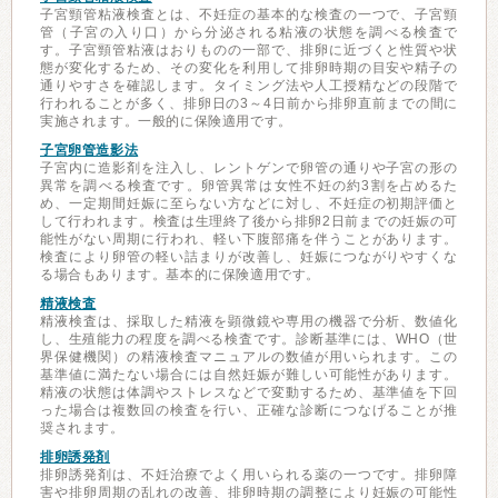
子宮頸管粘液検査とは、不妊症の基本的な検査の一つで、子宮頸
管（子宮の入り口）から分泌される粘液の状態を調べる検査で
す。子宮頸管粘液はおりものの一部で、排卵に近づくと性質や状
態が変化するため、その変化を利用して排卵時期の目安や精子の
通りやすさを確認します。タイミング法や人工授精などの段階で
行われることが多く、排卵日の3～4日前から排卵直前までの間に
実施されます。一般的に保険適用です。
子宮卵管造影法
子宮内に造影剤を注入し、レントゲンで卵管の通りや子宮の形の
異常を調べる検査です。卵管異常は女性不妊の約3割を占めるた
め、一定期間妊娠に至らない方などに対し、不妊症の初期評価と
して行われます。検査は生理終了後から排卵2日前までの妊娠の可
能性がない周期に行われ、軽い下腹部痛を伴うことがあります。
検査により卵管の軽い詰まりが改善し、妊娠につながりやすくな
る場合もあります。基本的に保険適用です。
精液検査
精液検査は、採取した精液を顕微鏡や専用の機器で分析、数値化
し、生殖能力の程度を調べる検査です。診断基準には、WHO（世
界保健機関）の精液検査マニュアルの数値が用いられます。この
基準値に満たない場合には自然妊娠が難しい可能性があります。
精液の状態は体調やストレスなどで変動するため、基準値を下回
った場合は複数回の検査を行い、正確な診断につなげることが推
奨されます。
排卵誘発剤
排卵誘発剤は、不妊治療でよく用いられる薬の一つです。排卵障
害や排卵周期の乱れの改善、排卵時期の調整により妊娠の可能性