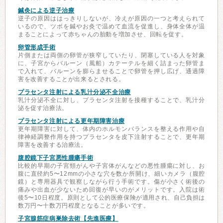
鍼灸による逆子治療
逆子の原因ははっきりしないが、冷えが原因の一つと考えられて
いるので、ツボを鍼やお灸で温めて血流を促進し、身体全体が温
まることによって赤ちゃんの胎動を増加させ、回転を促す。
卵管形成手術
片側または両側の卵管が狭窄していたり、閉塞している人を対象
に、子宮からバルーン（風船）カテーテルを細く詰まった卵管ま
で入れて、バルーンを膨らませることで卵管を押し広げ、通過障
害を改善することが出来るとされる。
プラセンタ注射による乳汁分泌不全治療
乳汁分泌不全に対し、プラセンタ注射を接種することで、乳汁分
泌を促す治療法。
プラセンタ注射による更年期障害治療
更年期障害に対して、体内のホルモンバランスを整える作用や自
律神経調整作用を持つプラセンタを皮下注射することで、更年期
障害を改善する治療法。
腹腔鏡下子宮悪性腫瘍手術
比較的早期の子宮頸がんや子宮体がんなどの悪性腫瘍に対し、お
腹に直径約5〜12mmの小さな穴を数か所開け、細いカメラ（腹腔
鏡）と専用器具で観察しながら行う手術です。傷が小さく術後の
痛みや出血が少ないため回復が早いのがメリットです。入院は術
後5〜10日程度。原則として公的医療保険が適用され、自己負担は
数万円〜十数万円程度となることが多いです。
子宮腺筋症病巣除去術【先進医療】