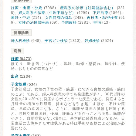
診療内容
妊娠・出産・分娩
(7988)、
産科系の診療（妊婦健診含む）
(381
8)、
婦人科系の診療（生理不順など）
(4299)、
不妊治療
(2066)、
避妊・中絶
(214)、
女性特有の悩み
(248)、
再検査・精密検査
(91
6)、
女性の泌尿器疾患
(69)、
予防歯科
(2381)、
性病
(13)
健康診断
婦人科検診
(648)、
子宮ガン検診
(1313)、
妊婦検診
(2524)
病気
妊娠
(8473)
ほてり、吐き気（つわり）、嘔吐、動悸・息切れ、胸やけ、便
秘、おりものの異常など
出産
(1234)
子宮筋腫
(534)
子宮筋腫は、女性の子宮の壁（筋層）にできる良性の腫瘍（筋肉
のこぶ）である。婦人科疾患の中でも発症数が多く、30代以降の
女性の20～30％に発症するポピュラーな疾患である。発症すると
月経量の増加や月経痛、貧血などを引き起こすほか、不妊や流
産、早産の原因になる。さらに、筋腫が周囲の臓器を圧迫する
と、頻尿や排尿困難、便秘、腰痛などを伴うこともある。筋腫が
小さく、自覚症状がない場合は、基本的に経過観察となるが、日
常生活に支障をきたす症状がある時は手術や薬物による治療が必
要になる。