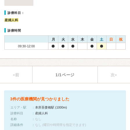
診療科目：
産婦人科
診療時間
月
火
水
木
金
土
日
祝
09:30-12:00
«前
1/1ページ
次»
3件の医療機関が見つかりました
エリア・駅
本所吾妻橋駅 (1000m)
診療科目
産婦人科
名称
なし
詳細条件
なし (曜日や時間帯を指定できます)