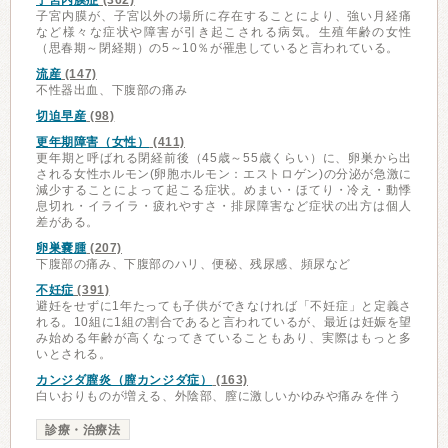
子宮内膜症
(362)
子宮内膜が、子宮以外の場所に存在することにより、強い月経痛
など様々な症状や障害が引き起こされる病気。生殖年齢の女性
（思春期～閉経期）の5～10％が罹患していると言われている。
流産
(147)
不性器出血、下腹部の痛み
切迫早産
(98)
更年期障害（女性）
(411)
更年期と呼ばれる閉経前後（45歳～55歳くらい）に、卵巣から出
される女性ホルモン(卵胞ホルモン：エストロゲン)の分泌が急激に
減少することによって起こる症状。めまい・ほてり・冷え・動悸
息切れ・イライラ・疲れやすさ・排尿障害など症状の出方は個人
差がある。
卵巣嚢腫
(207)
下腹部の痛み、下腹部のハリ、便秘、残尿感、頻尿など
不妊症
(391)
避妊をせずに1年たっても子供ができなければ「不妊症」と定義さ
れる。10組に1組の割合であると言われているが、最近は妊娠を望
み始める年齢が高くなってきていることもあり、実際はもっと多
いとされる。
カンジダ膣炎（膣カンジダ症）
(163)
白いおりものが増える、外陰部、膣に激しいかゆみや痛みを伴う
診療・治療法