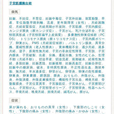
子宮筋腫摘出術
病気
妊娠
、
不妊症
、
不育症
、
妊娠中毒症
、
子宮外妊娠
、
前置胎盤
、
早
産
、
常位胎盤早期剥離
、
流産
、
更年期障害（女性）
、
月経困難
症
、
月経前緊張症
、
月経周期が不規則
、
子宮筋腫
、
子宮内膜症
、
カンジダ膣炎（膣カンジダ症）
、
子宮がん
、
乳汁分泌不全
、
子宮
頸部異形成（子宮頸部扁平上皮病変）
、
多嚢胞性卵巣症候群（PC
OS）
、
トリコモナス膣炎（膣トリコモナス症）
、
子宮内膜ポリー
プ
、
卵巣がん
、
PMS（月経前症候群）
、
バルトリン腺炎
、
異常分
娩
、
萎縮性膣炎（老人性膣炎）
、
黄体機能不全
、
過少月経
、
過多
月経
、
逆子
、
原発性無月経
、
子宮の非炎症性障害
、
子宮脱
、
子宮
内膜炎
、
子宮破裂
、
出産
、
分娩
、
遷延分娩
、
女性のむくみ
、
生理
不順（月経不順）
、
切迫早産
、
切迫流産
、
前期破水
、
続発性無月
経
、
多胎妊娠
、
妊娠悪阻
、
妊娠後期
、
妊娠高血圧
、
妊娠合併症
、
妊娠中の糖尿病
、
破水
、
非特異性膣炎
、
不正性器出血
、
胞状奇
胎
、
無月経
、
羊水過多症
、
卵管がん
、
卵管炎
、
卵巣の良性腫瘍
、
卵巣炎
、
卵巣嚢腫
、
膀胱脱
、
膣炎
、
おりもの
、
外陰がん
、
外陰
炎
、
外陰潰瘍
、
外陰皮膚掻痒症
、
機能性子宮出血
、
稀発月経
、
骨
盤腹膜炎
、
子宮位置異常
、
子宮腺筋症
、
子宮体がん
、
子宮膣部び
らん
、
子宮頸がん
、
子宮頸管ポリープ
、
子宮頸管炎
、
性器ヘルペ
ス
、
早発月経
、
晩発月経
、
頻発月経
、
絨毛がん
、
膣がん
症状
尿が漏れる
、
おりものの異常（女性）
、
下腹部のしこり（女
性）
、
下腹部の痛み（女性）
、
外陰部の痛み・かゆみ（女性）
、