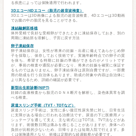
る疾患によっては保険適用で行われます。
3Dエコー/4Dエコー（胎児の超音波検査）
3Dエコーは3D画像による胎児の超音波検査、4Dエコーは3D動画
でお腹の中の胎児を見ることができる。
凍結融解胚移植
体外受精で良好な受精卵ができたときに凍結保存しておき、別の
周期に凍結胚を溶解し、子宮に戻す方法
卵子凍結保存
卵子凍結保存は、女性が将来の妊娠・出産に備えてあらかじめ卵
子を採取し、保存しておく技術です。実施年齢時点での卵子の質
を保ち、希望する時期に妊娠の準備ができるのがメリットです
が、事前の検査や通院が必要になり、将来の妊娠を確実に保証す
るものではありません。卵子凍結保存は原則自費ですが、一部費
用の助成を行う自治体もあります。助成の対象や内容は自治体に
より異なるため、詳細の確認が必要です。
新型出生前診断(NIPT)
妊婦の血液検査から胎児のＤＮＡ断片を解析し、染色体異常を調
べる検査。
尿道スリング手術（TVT・TOTなど）
尿道スリング手術は、女性に多い腹圧性尿失禁に対し、日常生活
に支障がある場合に行われる治療法です。尿道の下に医療用メッ
シュテープを通して支え、主な術式にはTOT法、TVT法などがあ
ります。術後数日間は痛みを感じることがありますが、身体への
負担が比較的少ないため、日帰りまたは短期入院で行えます。多
くは保険適用となり、術後は定期的な経過観察が必要です。