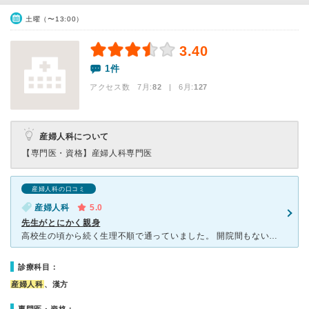
土曜（〜13:00）
3.40
1件
アクセス数 7月:
82
| 6月:
127
産婦人科について
【専門医・資格】
産婦人科専門医
産婦人科の口コミ
産婦人科
5.0
先生がとにかく親身
高校生の頃から続く生理不順で通っていました。 開院間もない頃から通わせて頂いてますが、先生がとにかく優しくて毎回しっかり話を聞いてくれるので安心して通いやすかったです。作業感ある病院が苦手な私にはぴ
診療科目：
産婦人科
、漢方