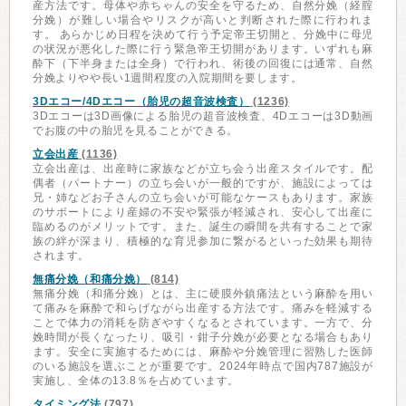
産方法です。母体や赤ちゃんの安全を守るため、自然分娩（経腟
分娩）が難しい場合やリスクが高いと判断された際に行われま
す。 あらかじめ日程を決めて行う予定帝王切開と、分娩中に母児
の状況が悪化した際に行う緊急帝王切開があります。いずれも麻
酔下（下半身または全身）で行われ、術後の回復には通常、自然
分娩よりやや長い1週間程度の入院期間を要します。
3Dエコー/4Dエコー（胎児の超音波検査）
(1236)
3Dエコーは3D画像による胎児の超音波検査、4Dエコーは3D動画
でお腹の中の胎児を見ることができる。
立会出産
(1136)
立会出産は、出産時に家族などが立ち会う出産スタイルです。配
偶者（パートナー）の立ち会いが一般的ですが、施設によっては
兄・姉などお子さんの立ち会いが可能なケースもあります。家族
のサポートにより産婦の不安や緊張が軽減され、安心して出産に
臨めるのがメリットです。また、誕生の瞬間を共有することで家
族の絆が深まり、積極的な育児参加に繋がるといった効果も期待
されます。
無痛分娩（和痛分娩）
(814)
無痛分娩（和痛分娩）とは、主に硬膜外鎮痛法という麻酔を用い
て痛みを麻酔で和らげながら出産する方法です。痛みを軽減する
ことで体力の消耗を防ぎやすくなるとされています。一方で、分
娩時間が長くなったり、吸引・鉗子分娩が必要となる場合もあり
ます。安全に実施するためには、麻酔や分娩管理に習熟した医師
のいる施設を選ぶことが重要です。2024年時点で国内787施設が
実施し、全体の13.8％を占めています。
タイミング法
(797)