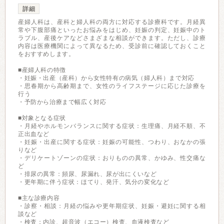
詳細
産婦人科は、産科と婦人科の両方に対応する診療科です。月経異
常や下腹部痛といったお悩みをはじめ、妊娠の判定、妊娠中のト
ラブル、産後ケアなどさまざまな相談ができます。ただし、診療
内容は医療機関によって異なるため、受診前に確認しておくこと
をおすすめします。
■産婦人科の特徴
・妊娠・出産（産科）から女性特有の病気（婦人科）まで対応
・思春期から高齢期まで、女性のライフステージに応じた診療を
行う
・予防から治療まで幅広く対応
■対象となる症状
・月経やホルモンバランスに関する症状：生理痛、月経不順、不
正出血など
・妊娠・出産に関する症状：妊娠の可能性、つわり、おなかの張
りなど
・デリケートゾーンの症状：おりものの異常、かゆみ、性交痛な
ど
・排尿の異常：頻尿、尿漏れ、尿が出にくいなど
・更年期に伴う症状：ほてり、発汗、気分の変化など
■主な診療内容
・診察・相談：月経の悩みや更年期症状、妊娠・避妊に関する相
談など
・検査：内診、超音波（エコー）検査、血液検査など