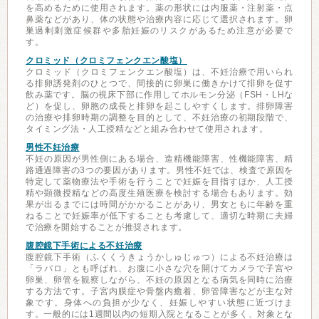
を高めるために使用されます。薬の形状には内服薬・注射薬・点
鼻薬などがあり、体の状態や治療内容に応じて選択されます。卵
巣過剰刺激症候群や多胎妊娠のリスクがあるため注意が必要で
す。
クロミッド（クロミフェンクエン酸塩）
クロミッド（クロミフェンクエン酸塩）は、不妊治療で用いられ
る排卵誘発剤のひとつで、間接的に卵巣に働きかけて排卵を促す
飲み薬です。脳の視床下部に作用してホルモン分泌（FSH・LHな
ど）を促し、卵胞の成長と排卵を起こしやすくします。排卵障害
の治療や排卵時期の調整を目的として、不妊治療の初期段階で、
タイミング法・人工授精などと組み合わせて使用されます。
男性不妊治療
不妊の原因が男性側にある場合、造精機能障害、性機能障害、精
路通過障害の3つの要因があります。男性不妊では、検査で原因を
特定して薬物療法や手術を行うことで妊娠を目指すほか、人工授
精や顕微授精などの高度生殖医療を検討する場合もあります。効
果が出るまでには時間がかかることがあり、男女ともに年齢を重
ねることで妊娠率が低下することも考慮して、適切な時期に夫婦
で治療を開始することが推奨されます。
腹腔鏡下手術による不妊治療
腹腔鏡下手術（ふくくうきょうかしゅじゅつ）による不妊治療は
「ラパロ」とも呼ばれ、お腹に小さな穴を開けてカメラで子宮や
卵巣、卵管を観察しながら、不妊の原因となる病気を同時に治療
する方法です。子宮内膜症や骨盤内癒着、卵管障害などが主な対
象です。身体への負担が少なく、妊娠しやすい状態に近づけま
す。一般的には1週間以内の短期入院となることが多く、対象とな