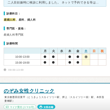
二人目妊娠時に検診に利用しました。 ネットで予約できる等は便利で良かったです。 しかし受付の人の保険証の返却忘れ、処方箋の渡し忘れ、先生を交えて伝えておいたのにも関わらず国保関係の手続きを患者にささる
診療科目：
産婦人科
、産科、婦人科
専門医・資格：
産婦人科専門医
診療時間
月
火
水
木
金
土
日
祝
10:00-13:00
15:00-19:00
09:00-13:00
のぞみ女性クリニック
東京都墨田区業平（とうきょうスカイツリー駅、押上〈スカイツリー前〉駅、本所吾
妻橋駅）
マイナ受付
(スマホ可)
女医在籍