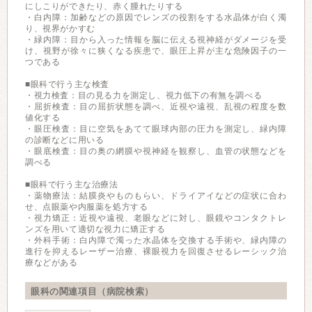
にしこりができたり、赤く腫れたりする
・白内障：加齢などの原因でレンズの役割をする水晶体が白く濁
り、視界がかすむ
・緑内障：目から入った情報を脳に伝える視神経がダメージを受
け、視野が徐々に狭くなる疾患で、眼圧上昇が主な危険因子の一
つである
■眼科で行う主な検査
・視力検査：目の見る力を測定し、視力低下の有無を調べる
・屈折検査：目の屈折状態を調べ、近視や遠視、乱視の程度を数
値化する
・眼圧検査：目に空気をあてて眼球内部の圧力を測定し、緑内障
の診断などに用いる
・眼底検査：目の奥の網膜や視神経を観察し、血管の状態などを
調べる
■眼科で行う主な治療法
・薬物療法：結膜炎やものもらい、ドライアイなどの症状に合わ
せ、点眼薬や内服薬を処方する
・視力矯正：近視や遠視、老眼などに対し、眼鏡やコンタクトレ
ンズを用いて適切な視力に矯正する
・外科手術：白内障で濁った水晶体を交換する手術や、緑内障の
進行を抑えるレーザー治療、裸眼視力を回復させるレーシック治
療などがある
眼科の関連項目（病院検索）