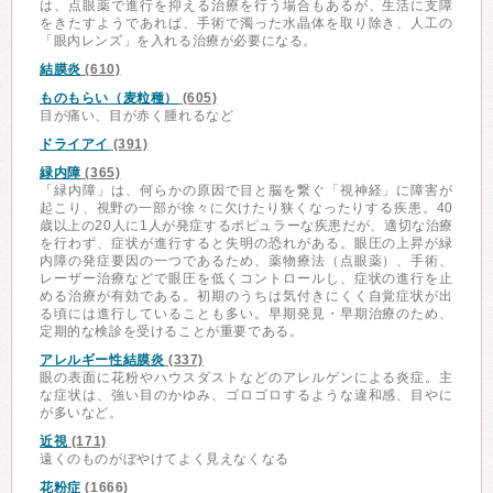
は、点眼薬で進行を抑える治療を行う場合もあるが、生活に支障
をきたすようであれば、手術で濁った水晶体を取り除き、人工の
「眼内レンズ」を入れる治療が必要になる。
結膜炎
(610)
ものもらい（麦粒種）
(605)
目が痛い、目が赤く腫れるなど
ドライアイ
(391)
緑内障
(365)
「緑内障」は、何らかの原因で目と脳を繋ぐ「視神経」に障害が
起こり、視野の一部が徐々に欠けたり狭くなったりする疾患。40
歳以上の20人に1人が発症するポピュラーな疾患だが、適切な治療
を行わず、症状が進行すると失明の恐れがある。眼圧の上昇が緑
内障の発症要因の一つであるため、薬物療法（点眼薬）、手術、
レーザー治療などで眼圧を低くコントロールし、症状の進行を止
める治療が有効である。初期のうちは気付きにくく自覚症状が出
る頃には進行していることも多い。早期発見・早期治療のため、
定期的な検診を受けることが重要である。
アレルギー性結膜炎
(337)
眼の表面に花粉やハウスダストなどのアレルゲンによる炎症。主
な症状は、強い目のかゆみ、ゴロゴロするような違和感、目やに
が多いなど。
近視
(171)
遠くのものがぼやけてよく見えなくなる
花粉症
(1666)