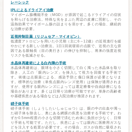
レーシック
IPLによるドライアイ治療
マイボーム腺機能不全（MGD）が原因で起こるドライアイの症状
を和らげる治療法。特殊な光をまぶた周辺の皮膚に照射し、その
温熱効果でマイボーム腺の詰まりを溶かす。多くの場合、継続的
な治療が必要。
近視抑制目薬（リジュセア・マイオピン）
低濃度アトロピンを用いた小児期（主に6～12歳）の近視進行を緩
やかにする新しい治療法。1日1回就寝前の点眼で、近視の主な原
因である眼軸長（目の奥行き）の伸びを抑制し、将来の強度近視
リスクを低減させる。
水晶体再建術による白内障の手術
水晶体再建術は、眼球を小さく切開して白く濁った水晶体を取り
除き、人工の「眼内レンズ」を挿入して視力を回復する手術で
す。術後は点眼薬による、感染予防と傷口保護が必要となりま
す。標準的な治療（単焦点眼内レンズ使用）は保険が適用されま
すが、使用する眼内レンズによっては選定療養や自由診療になる
場合があります。多くは日帰り治療が可能ですが、単身の高齢者
や基礎疾患がある場合などは入院治療が推奨されます。
硝子体手術
硝子体手術（しょうしたいしゅじゅつ）は、眼の中の出血や濁っ
た硝子体を除去し、奥にある網膜の疾患を治療する手術です。わ
ずか0.5mm程度の小さな切開で済むため体に負担が少なく、日帰
り手術も可能です。ただし、疾患によっては眼内に医療用ガスな
どを注入する処置が必要です。その場合、ガスが自然に吸収され