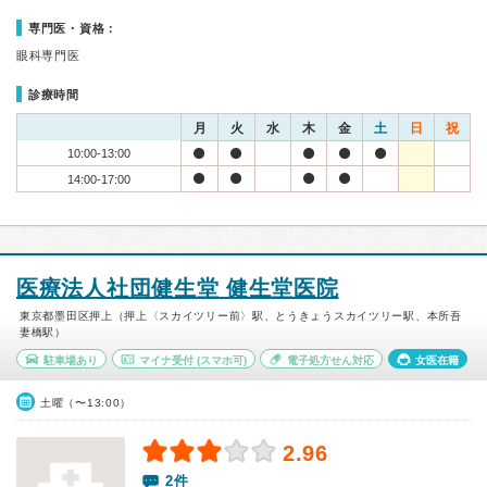
専門医・資格：
眼科専門医
診療時間
月
火
水
木
金
土
日
祝
10:00-13:00
14:00-17:00
医療法人社団健生堂 健生堂医院
東京都墨田区押上（押上〈スカイツリー前〉駅、とうきょうスカイツリー駅、本所吾
妻橋駅）
駐車場あり
マイナ受付
(スマホ可)
電子処方せん対応
女医在籍
土曜（〜13:00）
2.96
2件