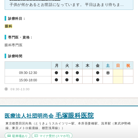
子供が何かあるとお世話になっています。 平日はあまり待ちませんが、土曜日は30分～１時間待つこともあります。 子供目線で優しく話しかけてくれる先生で、子供も怖がらず診察を受けてくれます。 子供に
診療科目：
眼科
専門医・資格：
眼科専門医
診療時間
月
火
水
木
金
土
日
祝
09:30-12:30
15:00-18:00
09:30-13:00
毛塚眼科医院
医療法人社団明尚会
東京都墨田区向島（とうきょうスカイツリー駅、本所吾妻橋駅、浅草駅（東武伊勢崎
線、東京メトロ銀座線、都営浅草線））
駐車場あり
マイナ受付
(スマホ可)