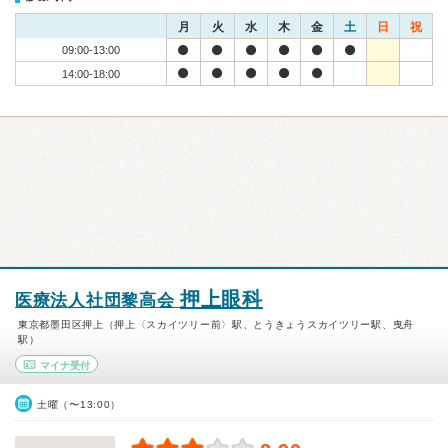
月
火
水
木
金
土
日
祝
09:00-13:00
14:00-18:00
押上眼科
医療法人社団黎高会
東京都墨田区押上（押上〈スカイツリー前〉駅、とうきょうスカイツリー駅、曳舟
駅）
マイナ受付
土曜（〜13:00）