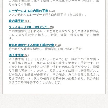
白内障手術の際に残って増殖した水晶体をレーザーで飛ばし、濁
りをなくす手術。
レーザーによる白内障の手術
(13)
メスの代わりにレーザーで行う白内障手術（自由診療）。
緑内障手術
(11)
フェイキックIOL（ICLなど）
(9)
白内障治療で使われるレンズと同じ素材でできた生体適合性の高
いレンズを眼の中に挿入し、近視・遠視・乱視を矯正する治療
法。
挙筋短縮術による眼瞼下垂の治療
(14)
瞼の余分な皮膚を切除し、眼瞼挙筋を縫い縮める手術
硝子体手術
(7)
硝子体手術（しょうしたいしゅじゅつ）は、眼の中の出血や濁っ
た硝子体を除去し、奥にある網膜の疾患を治療する手術です。わ
ずか0.5mm程度の小さな切開で済むため体に負担が少なく、日帰
り手術も可能です。ただし、疾患によっては眼内に医療用ガスな
どを注入する処置が必要です。その場合、ガスが自然に吸収され
るまでの間、うつ伏せや横向き姿勢を保つ必要があり、視力の回
復までに時間を要することがあります。