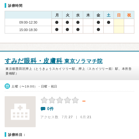
診療時間
月
火
水
木
金
土
日
祝
09:00-12:30
15:00-18:30
すみだ眼科・皮膚科
東京ソラマチ院
東京都墨田区押上（とうきょうスカイツリー駅、押上〈スカイツリー前〉駅、本所吾
妻橋駅）
土曜（〜19:00）・日曜・祝日
－
0件
アクセス数 7月:
27
| 6月:
21
診療科目：