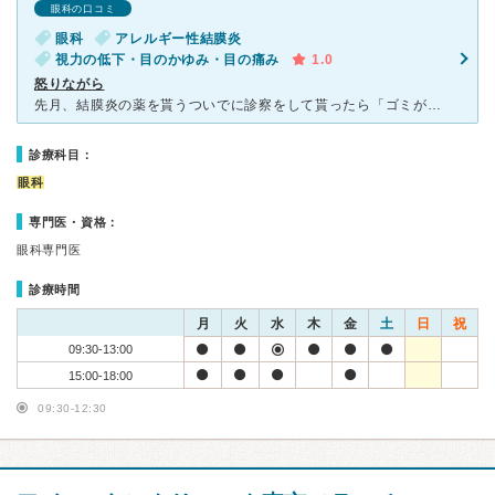
眼科の口コミ
眼科
アレルギー性結膜炎
視力の低下・目のかゆみ・目の痛み
1.0
怒りながら
先月、結膜炎の薬を貰うついでに診察をして貰ったら「ゴミが入っていて傷が出来ています。結膜炎の薬と一緒に傷の薬を出しておきます。暫く様子を見て、また、来てください。」と言われたので、今日の午後から行きま
診療科目：
眼科
専門医・資格：
眼科専門医
診療時間
月
火
水
木
金
土
日
祝
09:30-13:00
15:00-18:00
09:30-12:30