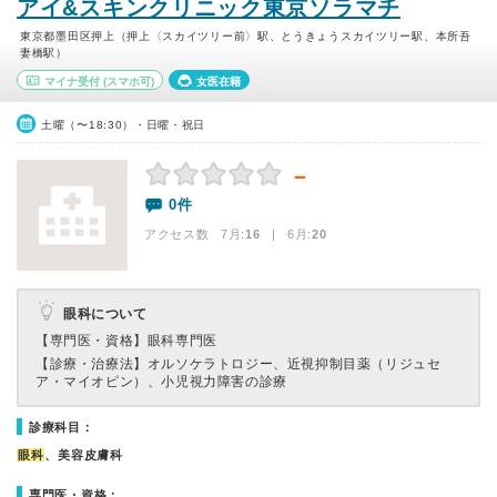
アイ&スキンクリニック東京ソラマチ
東京都墨田区押上（押上〈スカイツリー前〉駅、とうきょうスカイツリー駅、本所吾
妻橋駅）
マイナ受付
(スマホ可)
女医在籍
土曜（〜18:30）・日曜・祝日
－
0件
アクセス数 7月:
16
| 6月:
20
眼科について
【専門医・資格】
眼科専門医
【診療・治療法】
オルソケラトロジー、近視抑制目薬（リジュセ
ア・マイオピン）、小児視力障害の診療
診療科目：
眼科
、美容皮膚科
専門医・資格：