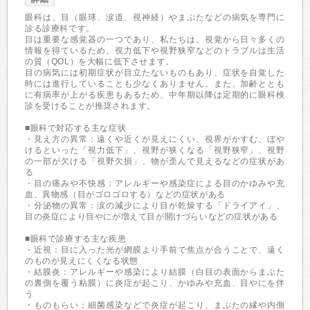
眼科は、目（眼球、涙道、視神経）やまぶたなどの病気を専門に
診る診療科です。
目は重要な感覚器の一つであり、私たちは、視覚から日々多くの
情報を得ているため、視力低下や視野狭窄などのトラブルは生活
の質（QOL）を大幅に低下させます。
目の病気には初期症状が目立たないものもあり、症状を自覚した
時には進行していることも少なくありません。また、加齢ととも
に有病率が上がる疾患もあるため、中年期以降は定期的に眼科検
診を受けることが推奨されます。
■眼科で対応する主な症状
・見え方の異常：遠くや近くが見えにくい、視界がかすむ、ぼや
けるといった「視力低下」、視野が狭くなる「視野狭窄」、視野
の一部が欠ける「視野欠損」、物が歪んで見えるなどの症状があ
る
・目の痛みや不快感：アレルギーや感染症による目のかゆみや充
血、異物感（目がゴロゴロする）などの症状がある
・分泌物の異常：涙の減少により目が乾燥する「ドライアイ」、
目の炎症により目やにが増えて目が開けづらいなどの症状がある
■眼科で診療する主な疾患
・近視：目に入った光が網膜より手前で焦点が合うことで、遠く
のものが見えにくくなる状態
・結膜炎：アレルギーや感染により結膜（白目の表面からまぶた
の裏側を覆う粘膜）に炎症が起こり、かゆみや充血、目やにを伴
う
・ものもらい：細菌感染などで炎症が起こり、まぶたの縁や内側