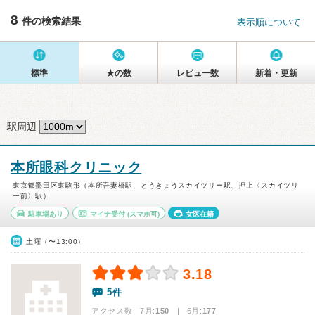
8
件の検索結果
表示順について
標準
★の数
レビュー数
新着・更新
駅周辺
本所眼科クリニック
東京都墨田区東駒形（本所吾妻橋駅、とうきょうスカイツリー駅、押上〈スカイツリ
ー前〉駅）
駐車場あり
マイナ受付
(スマホ可)
女医在籍
土曜（〜13:00）
3.18
5件
アクセス数 7月:
150
| 6月:
177