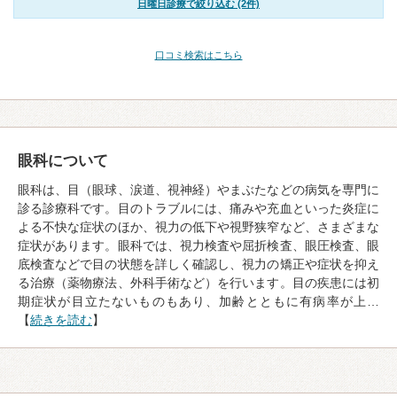
日曜日診療で絞り込む (2件)
口コミ検索はこちら
眼科について
眼科は、目（眼球、涙道、視神経）やまぶたなどの病気を専門に
診る診療科です。目のトラブルには、痛みや充血といった炎症に
よる不快な症状のほか、視力の低下や視野狭窄など、さまざまな
症状があります。眼科では、視力検査や屈折検査、眼圧検査、眼
底検査などで目の状態を詳しく確認し、視力の矯正や症状を抑え
る治療（薬物療法、外科手術など）を行います。目の疾患には初
期症状が目立たないものもあり、加齢とともに有病率が上…
【
続きを読む
】