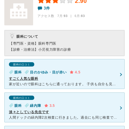
2.90
3件
アクセス数 7月:
93
| 6月:
83
眼科について
【専門医・資格】
眼科専門医
【診療・治療法】
小児視力障害の診療
眼科の口コミ
眼科
目のかゆみ・目が赤い
4.5
すごく人気な眼科
家が近いので眼科はこちらに通っております。 子供も自分も見てもらっています。 朝一は行列が出来る程並んでおりとても人気ですので、時間に余裕がある時に行く事を勧めます！ 看護師さんが症
眼科の口コミ
眼科
緑内障
3.5
淡々としている先生です
人間ドックの緑内障2次検査に行きました。過去にも同じ検査で通院していたので、久しぶりでしたが、相変わらず混んでいます。緑内障の検査自身も時間がかかるのですが、予約したのですが検査開始まで30分以上待ち