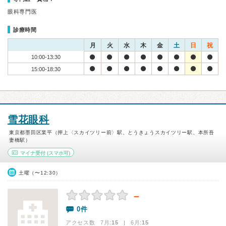
眼科専門医
診療時間
月
火
水
木
金
土
日
祝
10:00-13:30
15:00-18:30
雪花眼科
東京都墨田区業平（押上〈スカイツリー前〉駅、とうきょうスカイツリー駅、本所吾
妻橋駅）
マイナ受付
(スマホ可)
土曜（〜12:30）
－
0件
アクセス数 7月:
15
| 6月:
15