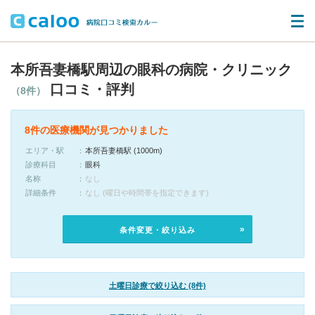
本所吾妻橋駅周辺の眼科の病院・クリニック
口コミ・評判
（8件）
8件の医療機関が見つかりました
エリア・駅
本所吾妻橋駅 (1000m)
診療科目
眼科
名称
なし
詳細条件
なし (曜日や時間帯を指定できます)
条件変更・絞り込み
土曜日診療で絞り込む (8件)