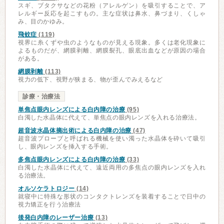
スギ、ブタクサなどの花粉（アレルゲン）を吸引することで、ア
レルギー反応を起こすもの。主な症状は鼻水、鼻づまり、くしゃ
み、目のかゆみ。
飛蚊症
(119)
視界に糸くずや虫のようなものが見える現象。多くは老化現象に
よるものだが、網膜剥離、網膜裂孔、眼底出血などが原因の場合
がある。
網膜剥離
(113)
視力の低下、視野が狭まる、物が歪んでみえるなど
診療・治療法
単焦点眼内レンズによる白内障の治療
(95)
白濁した水晶体に代えて、単焦点の眼内レンズを入れる治療法。
超音波水晶体摘出術による白内障の治療
(47)
超音波プローブと呼ばれる機械を使い濁った水晶体を砕いて吸引
し、眼内レンズを挿入する手術。
多焦点眼内レンズによる白内障の治療
(33)
白濁した水晶体に代えて、遠近両用の多焦点の眼内レンズを入れ
る治療法。
オルソケラトロジー
(14)
就寝中に特殊な形状のコンタクトレンズを装着することで日中の
視力矯正を行う治療法
後発白内障のレーザー治療
(13)