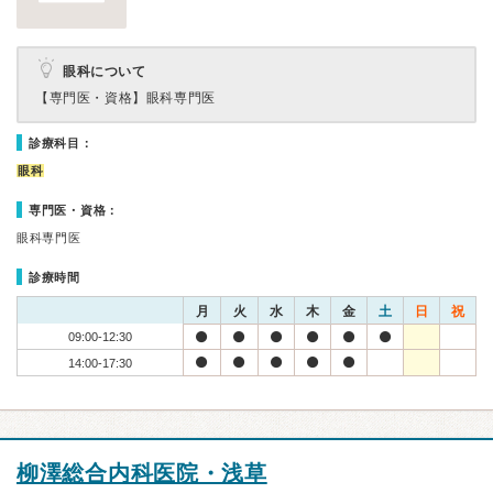
眼科について
【専門医・資格】
眼科専門医
診療科目：
眼科
専門医・資格：
眼科専門医
診療時間
月
火
水
木
金
土
日
祝
09:00-12:30
14:00-17:30
柳澤総合内科医院・浅草