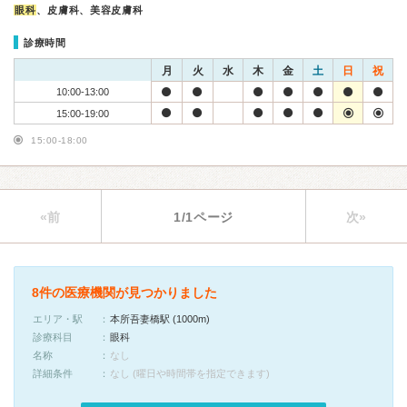
眼科
、皮膚科、美容皮膚科
診療時間
月
火
水
木
金
土
日
祝
10:00-13:00
15:00-19:00
15:00-18:00
«前
1/1ページ
次»
8件の医療機関が見つかりました
エリア・駅
本所吾妻橋駅 (1000m)
診療科目
眼科
名称
なし
詳細条件
なし (曜日や時間帯を指定できます)