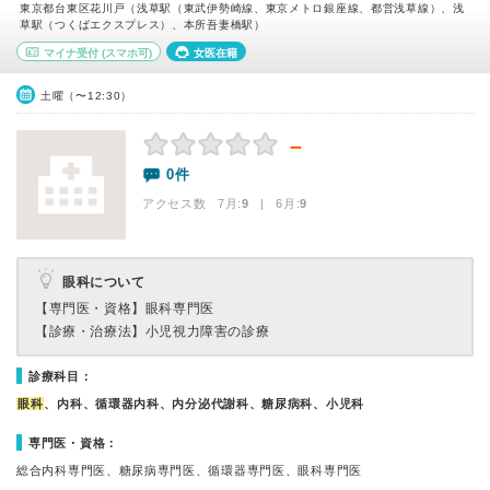
東京都台東区花川戸（浅草駅（東武伊勢崎線、東京メトロ銀座線、都営浅草線）、浅
草駅（つくばエクスプレス）、本所吾妻橋駅）
マイナ受付
(スマホ可)
女医在籍
土曜（〜12:30）
－
0件
アクセス数 7月:
9
| 6月:
9
眼科について
【専門医・資格】
眼科専門医
【診療・治療法】
小児視力障害の診療
診療科目：
眼科
、内科、循環器内科、内分泌代謝科、糖尿病科、小児科
専門医・資格：
総合内科専門医、糖尿病専門医、循環器専門医、眼科専門医