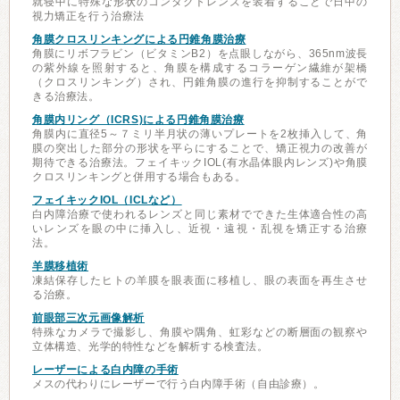
就寝中に特殊な形状のコンタクトレンズを装着することで日中の
視力矯正を行う治療法
角膜クロスリンキングによる円錐角膜治療
角膜にリボフラビン（ビタミンB2）を点眼しながら、365nm波長
の紫外線を照射すると、角膜を構成するコラーゲン繊維が架橋
（クロスリンキング）され、円錐角膜の進行を抑制することがで
きる治療法。
角膜内リング（ICRS)による円錐角膜治療
角膜内に直径5～７ミリ半月状の薄いプレートを2枚挿入して、角
膜の突出した部分の形状を平らにすることで、矯正視力の改善が
期待できる治療法。フェイキックIOL(有水晶体眼内レンズ)や角膜
クロスリンキングと併用する場合もある。
フェイキックIOL（ICLなど）
白内障治療で使われるレンズと同じ素材でできた生体適合性の高
いレンズを眼の中に挿入し、近視・遠視・乱視を矯正する治療
法。
羊膜移植術
凍結保存したヒトの羊膜を眼表面に移植し、眼の表面を再生させ
る治療。
前眼部三次元画像解析
特殊なカメラで撮影し、角膜や隅角、虹彩などの断層面の観察や
立体構造、光学的特性などを解析する検査法。
レーザーによる白内障の手術
メスの代わりにレーザーで行う白内障手術（自由診療）。