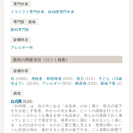
専門外来
ドライアイ専門外来
、
緑内障専門外来
専門医・資格
眼科専門医
診療科目
アレルギー科
眼科の関連項目（口コミ検索）
診療内容
目
(1902)、
再検査・精密検査
(915)、
視力
(112)、
子ども（15歳
頃まで）
(2242)、
アレルギー
(502)、
糖尿病
(192)、
眼瞼下垂
(2)
病気
白内障
(634)
「白内障」は、目の中にある「水晶体」が白く濁り、視力の低下
を引き起こす疾患。外からの光を集め、ピントの調節を行うカメ
ラのレンズのような働きを持つ水晶体が、何らかの原因で白く濁
ってしまうことで発症する。視界が白く霞む・光がまぶしく感じ
る・ものがぼやける・ものが二重三重に見える・視界が暗いとい
った症状が現れ、進行すると視力が低下する。ごく初期の状態で