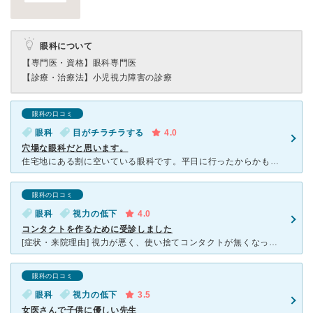
眼科について
【専門医・資格】
眼科専門医
【診療・治療法】
小児視力障害の診療
眼科の口コミ
眼科
目がチラチラする
4.0
穴場な眼科だと思います。
住宅地にある割に空いている眼科です。平日に行ったからかもしれませんが、私の他に患者さんは一人だけで、ほぼ待ち時間はありませんでした。 急に飛蚊症を発症したため、かかりました。先生は丁寧に診察、説明し
眼科の口コミ
眼科
視力の低下
4.0
コンタクトを作るために受診しました
[症状・来院理由] 視力が悪く、使い捨てコンタクトが無くなってしまったため、コンタクトを作るために受診しました。 [医師の診断・治療法] 視力の低下が進んでいるとのことで、再度コンタクトの度数を
眼科の口コミ
眼科
視力の低下
3.5
女医さんで子供に優しい先生