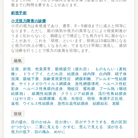
るまでの間、うつ伏せや横向き姿勢を保つ必要があり、視力の回
復までに時間を要することがあります。
斜視手術
小児視力障害の診療
小児の視力は未発達であり、通常、8～9歳頃までに成人と同等に
なります。ただし、眼の病気や視力の異常などにより視覚刺激が
うまく伝わらないと、眼鏡などで矯正しても視力が1.0に届かない
ことがあり、これを「弱視」といいます。弱視は10歳以降になる
と視力の向上が難しくなるため、できるだけ早期に発見し、適切
な治療を行うことで視力の改善を目指します。
病気
近視
、
斜視
、
色覚異常
、
眼精疲労（疲れ目）
、
ものもらい（麦粒
種）
、
ドライアイ
、
ただれ目
、
結膜炎
、
緑内障
、
白内障
、
硝子体
混濁
、
眼瞼下垂
、
加齢黄斑変性症
、
網膜剥離
、
アレルギー性結膜
炎
、
サイトメガロウイルス網膜炎
、
急性網膜壊死
、
ヘルペス性虹
彩炎
、
ヘルペス性角膜内皮炎
、
飛蚊症
、
霰粒腫
、
プール熱（咽頭
結膜熱）
、
細菌性結膜炎
、
クラミジア結膜炎
、
流行性角結膜炎
（はやり目）
、
結膜腫瘍
、
乱視
、
光視症
、
弱視
、
角膜不正乱視
、
遠視
、
ウイルス性結膜炎
、
急性出血性結膜炎
、
結膜結石
、
老眼
症状
目の疲れ
、
目のかゆみ
、
目が赤い
、
目がチラチラする
、
色の区別
がつかない
、
二重に見える・かすむ
、
歪んで見える
、
涙が出る
、
視力の低下
、
目の痛み
、
めやに