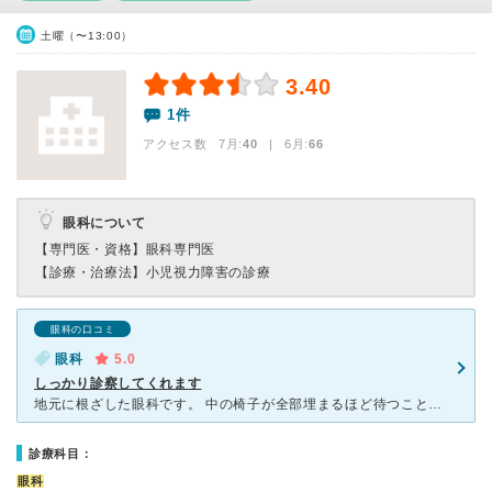
土曜（〜13:00）
3.40
1件
アクセス数 7月:
40
| 6月:
66
眼科について
【専門医・資格】
眼科専門医
【診療・治療法】
小児視力障害の診療
眼科の口コミ
眼科
5.0
しっかり診察してくれます
地元に根ざした眼科です。 中の椅子が全部埋まるほど待つこともありますが、検査してくださるかたもたくさんいるので検査はわりとすぐ呼ばれます。診察は待つことが多いかも。 毛塚先生の腕はいいです。声
診療科目：
眼科