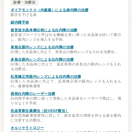
診療・治療法
ダイアモックス（内服薬）による緑内障の治療
眼圧を下げる薬
緑内障手術
超音波水晶体摘出術による白内障の治療
超音波プローブと呼ばれる機械を使い濁った水晶体を砕いて吸引
し、眼内レンズを挿入する手術。
単焦点眼内レンズによる白内障の治療
白濁した水晶体に代えて、単焦点の眼内レンズを入れる治療法。
多焦点眼内レンズによる白内障の治療
白濁した水晶体に代えて、遠近両用の多焦点の眼内レンズを入れ
る治療法。
乱視矯正用眼内レンズによる白内障の治療
白濁した水晶体に代えて、乱視矯正用の眼内レンズを入れるも
の。健康保険適用
後発白内障のレーザー治療
白内障手術の際に残って増殖した水晶体をレーザーで飛ばし、濁
りをなくす手術。
抗血管新生薬療法（抗VEGF療法）
滲出型加齢黄斑変性に対して、新生血管の増殖を抑える薬を眼内
に注射する治療法。
オルソケラトロジー