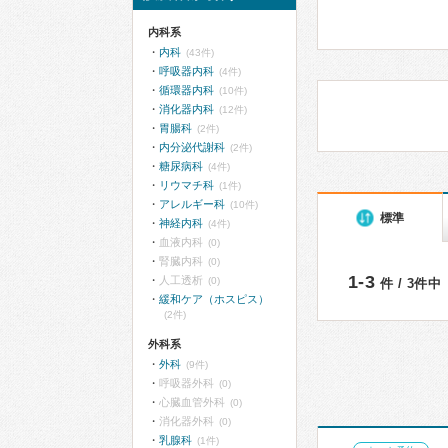
内科系
内科
(43件)
呼吸器内科
(4件)
循環器内科
(10件)
消化器内科
(12件)
胃腸科
(2件)
内分泌代謝科
(2件)
糖尿病科
(4件)
リウマチ科
(1件)
アレルギー科
(10件)
標準
神経内科
(4件)
血液内科
(0)
腎臓内科
(0)
1-3
人工透析
(0)
件 / 3件中
緩和ケア（ホスピス）
(2件)
外科系
外科
(9件)
呼吸器外科
(0)
心臓血管外科
(0)
消化器外科
(0)
乳腺科
(1件)