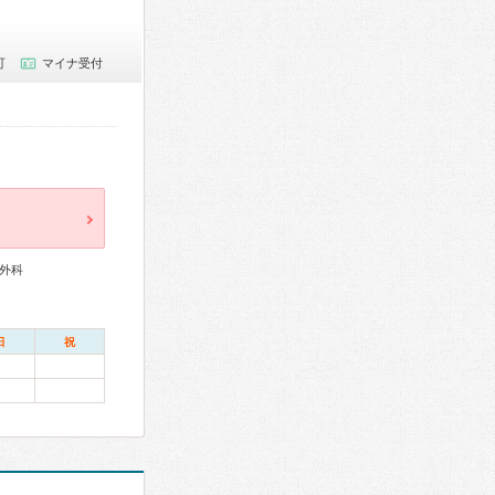
可
マイナ受付
外科
日
祝