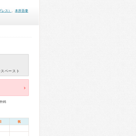
プレス）
、
本所吾妻
ースペースト
外科
日
祝