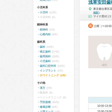
浅草安田歯
小児科系
東京都台東区
小児科
(12件)
橋駅
）
マイナ受付 (ス
小児外科
(0)
精神科系
土曜（〜18:0
精神科
(7件)
心療内科
(5件)
歯科系
歯科
(59件)
矯正歯科
(27件)
歯周病科
(33件)
小児歯科
(32件)
歯科
歯科口腔外科
(28件)
インプラント
(5件)
ホワイトニング
(3件)
その他
漢方
(4件)
救急科
(0)
ペインクリニック
(0)
予防接種
(46件)
10:00-13:30
健康診断
(6件)
15:00-19:00
人間ドック
(1件)