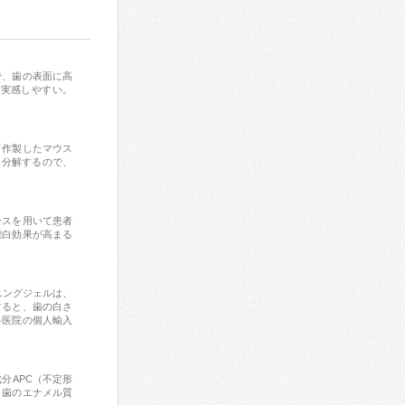
で、歯の表面に高
を実感しやすい。
て作製したマウス
く分解するので、
ースを用いて患者
漂白効果が高まる
ニングジェルは、
すると、歯の白さ
科医院の個人輸入
分APC（不定形
、歯のエナメル質