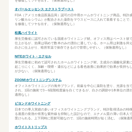
を修復してツヤを出す。（保険適用なし）
オパールエッセンス エクストラブースト
FDA（アメリカ食品医薬品局）認可の日中用ホームホワイトニング商品。特許成
リン酸カルシウム）が配合された薬剤をマウスピースに入れて装着することで
を修復してツヤを出す。（保険適用なし）
松風ハイライト
厚生労働省に認可されている国産ホワイトニング材。オフィス用はペースト状
仕上がるが、効果は弱めで数本のみの漂白に適している。ホーム用は刺激を抑
白さに仕上がり、暗所常温で保存できるので管理しやすい。（保険適用なし）
NITEホワイト・エクセル
厚生労働省に初めて認可されたホームホワイトニング材。主成分の過酸化尿素
起こりにくく、加齢・喫煙・遺伝などによる着色改善に効果的で効果が長持ち
が少ない。（保険適用なし）
ZOOM!ホワイトニングシステム
オフィスホワイトニングの海外ブランド。前歯を中心に薬剤を塗り、光源を当
され、1回の施術で3～6段階程度歯を白くできるが、白さの調節や1本単位の漂
適用なし）
ビヨンドホワイトニング
日本での導入実績の多いオフィスホワイトニングブランド。特許取得済みの特
る過度の発熱や有害な紫外線を抑制した設計なので、エナメル質の薄い日本人
受けられる。上下同時に照射可能なので、1回の施術時間が短く済む。（保険適
ホワイトストリップス