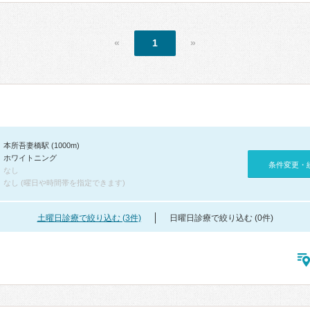
«
1
»
本所吾妻橋駅 (1000m)
ホワイトニング
条件変更・
なし
なし (曜日や時間帯を指定できます)
土曜日診療で絞り込む (3件)
日曜日診療で絞り込む (0件)