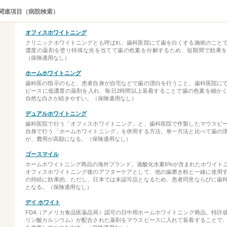
関連項目（病院検索）
オフィスホワイトニング
クリニックホワイトニングとも呼ばれ、歯科医院にて歯を白くする施術のこと
濃度の薬剤を塗り特殊な光を当てて歯の色素を分解するため、短期間で効果
（保険適用なし）
ホームホワイトニング
歯科医の指示のもと、患者自身が自宅などで歯の漂白を行うこと。歯科医院に
ピースに低濃度の薬剤を入れ、毎日2時間以上装着することで歯の色素を細か
自然な白さが続きやすい。（保険適用なし）
デュアルホワイトニング
歯科医院で行う「オフィスホワイトニング」と、歯科医院で作製したマウスピ
自身で行う「ホームホワイトニング」を併用する方法。単一方法と比べて歯の
が、費用が高額になる。（保険適用なし）
ゴースマイル
ホームホワイトニング商品の海外ブランド。過酸化水素6%が含まれたホワイト
オフィスホワイトニング後のアフターケアとして、他の歯磨き粉と一緒に使用
の持続に効果的。ただし、日本では未認可品となるため、患者同意ならびに歯
となる。（保険適用なし）
デイ ホワイト
FDA（アメリカ食品医薬品局）認可の日中用ホームホワイトニング商品。特許成
リン酸カルシウム）が配合された薬剤をマウスピースに入れて装着することで