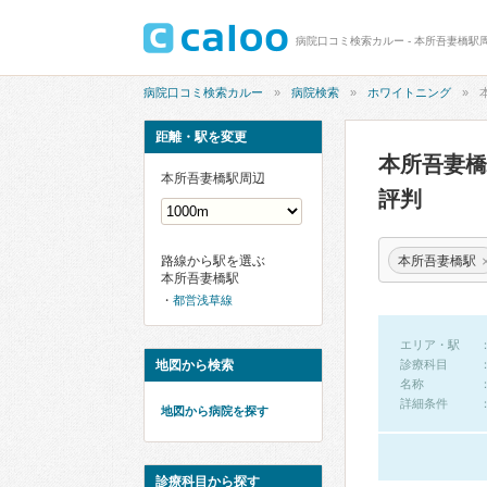
病院口コミ検索カルー - 本所吾妻橋駅
病院口コミ検索カルー
病院検索
ホワイトニング
距離・駅を変更
本所吾妻
本所吾妻橋駅周辺
評判
本所吾妻橋駅
路線から駅を選ぶ
本所吾妻橋駅
都営浅草線
エリア・駅
地図から検索
診療科目
名称
詳細条件
地図から病院を探す
診療科目から探す