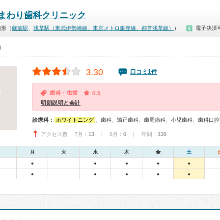
まわり歯科クリニック
駒形（
蔵前駅
、
浅草駅（東武伊勢崎線、東京メトロ銀座線、都営浅草線）
）
電子決済
0）
3.30
口コミ1件
歯科・虫歯
4.5
明朗説明と会計
診療科：
ホワイトニング
、歯科、矯正歯科、歯周病科、小児歯科、歯科口腔
アクセス数 7月：
13
| 6月：
6
| 年間：
130
月
火
水
木
金
土
●
●
●
●
●
●
●
●
●
●