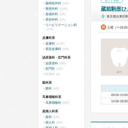
ネット予約
脳神経外科
(1件)
蔵前駒形ひ
整形外科
(12件)
形成外科
(2件)
東京都台東区
美容外科
(1件)
リハビリテーション科
土曜（〜18:0
(7件)
皮膚科系
皮膚科
(14件)
美容皮膚科
(5件)
泌尿器科・肛門科系
泌尿器科
(4件)
肛門科
(1件)
歯科
性病科
(0)
眼科系
眼科
(8件)
09:00-13:00
耳鼻咽喉科系
14:00-18:00
耳鼻咽喉科
(6件)
産婦人科系
産科
(1件)
婦人科
(4件)
産婦人科
(3件)