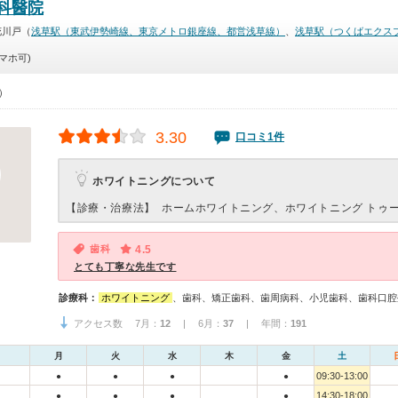
科醫院
花川戸（
浅草駅（東武伊勢崎線、東京メトロ銀座線、都営浅草線）
、
浅草駅（つくばエクス
マホ可)
0）
3.30
口コミ1件
ホワイトニングについて
【診療・治療法】
ホームホワイトニング、ホワイトニング トゥ
歯科
4.5
とても丁寧な先生です
診療科：
ホワイトニング
、歯科、矯正歯科、歯周病科、小児歯科、歯科口腔
アクセス数 7月：
12
| 6月：
37
| 年間：
191
月
火
水
木
金
土
09:30-13:00
●
●
●
●
14:30-18:00
●
●
●
●