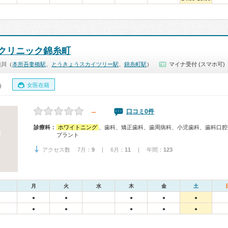
クリニック錦糸町
横川（
本所吾妻橋駅
、
とうきょうスカイツリー駅
、
錦糸町駅
）
マイナ受付 (スマホ可)
女医在籍
0）
－
口コミ0件
診療科：
ホワイトニング
、歯科、矯正歯科、歯周病科、小児歯科、歯科口腔
プラント
アクセス数 7月：
9
| 6月：
11
| 年間：
123
月
火
水
木
金
土
●
●
●
●
●
●
●
●
●
●