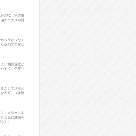
分APC（不定形
、歯のエナメル質
で色ムラは少なく
えた薬剤で自然な
により知覚過敏が
しやすく、色戻り
てることで活性化
白は不可。（保険
殊フィルターによ
でも安全に施術を
用なし）