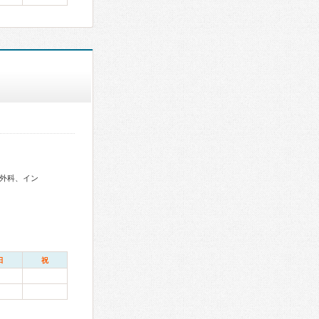
外科、イン
日
祝