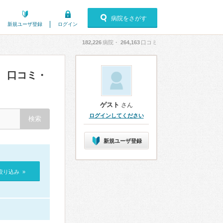
病院をさがす
新規ユーザ登録
ログイン
182,226
病院・
264,163
口コミ
口コミ・
）
ゲスト
さん
ログインしてください
新規ユーザ登録
絞り込み »