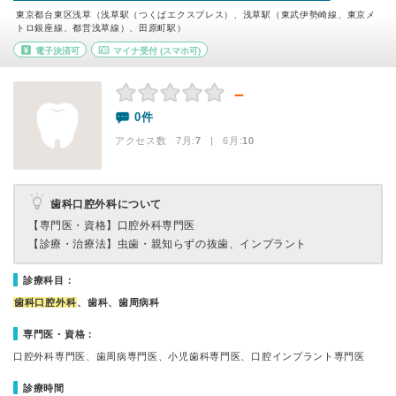
東京都台東区浅草（浅草駅（つくばエクスプレス）、浅草駅（東武伊勢崎線、東京メ
トロ銀座線、都営浅草線）、田原町駅）
電子決済可
マイナ受付
(スマホ可)
－
0件
アクセス数 7月:
7
| 6月:
10
歯科口腔外科について
【専門医・資格】
口腔外科専門医
【診療・治療法】
虫歯・親知らずの抜歯、インプラント
診療科目：
歯科口腔外科
、歯科、歯周病科
専門医・資格：
口腔外科専門医、歯周病専門医、小児歯科専門医、口腔インプラント専門医
診療時間