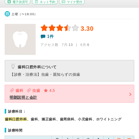
電子決済可
ネット予約
マイナ受付
土曜（〜18:00）
3.30
1件
アクセス数 7月:
13
| 6月:
6
歯科口腔外科について
【診療・治療法】
虫歯・親知らずの抜歯
歯科
虫歯
4.5
明朗説明と会計
診療科目：
歯科口腔外科
、歯科、矯正歯科、歯周病科、小児歯科、ホワイトニング
診療時間