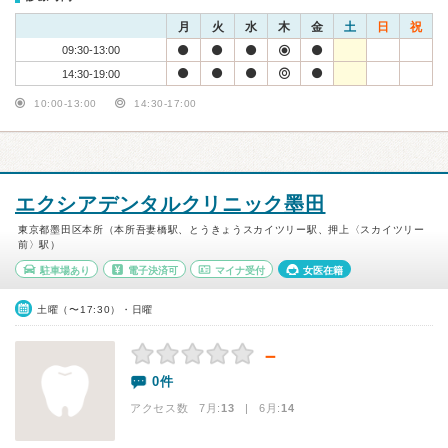
月
火
水
木
金
土
日
祝
09:30-13:00
14:30-19:00
10:00-13:00
14:30-17:00
エクシアデンタルクリニック墨田
東京都墨田区本所（本所吾妻橋駅、とうきょうスカイツリー駅、押上〈スカイツリー
前〉駅）
駐車場あり
電子決済可
マイナ受付
女医在籍
土曜（〜17:30）・日曜
－
0件
アクセス数 7月:
13
| 6月:
14