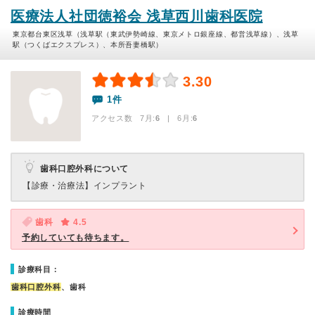
医療法人社団徳裕会 浅草西川歯科医院
東京都台東区浅草（浅草駅（東武伊勢崎線、東京メトロ銀座線、都営浅草線）、浅草
駅（つくばエクスプレス）、本所吾妻橋駅）
3.30
1件
アクセス数 7月:
6
| 6月:
6
歯科口腔外科について
【診療・治療法】
インプラント
歯科
4.5
予約していても待ちます。
診療科目：
歯科口腔外科
、歯科
診療時間