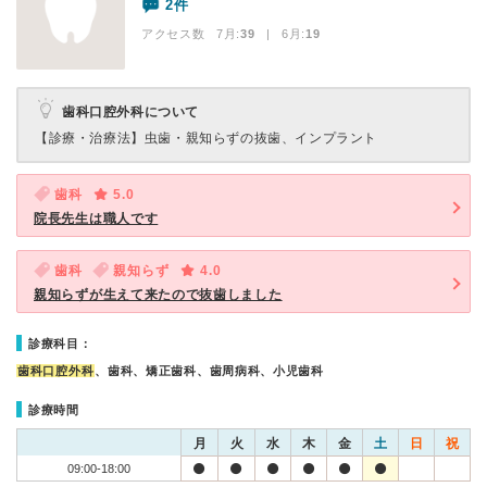
2件
アクセス数 7月:
39
| 6月:
19
歯科口腔外科について
【診療・治療法】
虫歯・親知らずの抜歯、インプラント
歯科
5.0
院長先生は職人です
歯科
親知らず
4.0
親知らずが生えて来たので抜歯しました
診療科目：
歯科口腔外科
、歯科、矯正歯科、歯周病科、小児歯科
診療時間
月
火
水
木
金
土
日
祝
09:00-18:00