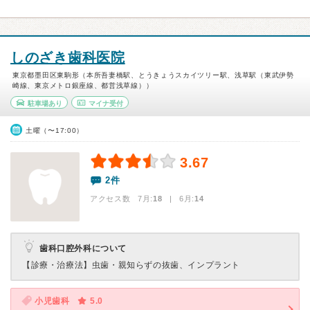
しのざき歯科医院
東京都墨田区東駒形（本所吾妻橋駅、とうきょうスカイツリー駅、浅草駅（東武伊勢
崎線、東京メトロ銀座線、都営浅草線））
駐車場あり
マイナ受付
土曜（〜17:00）
3.67
2件
アクセス数 7月:
18
| 6月:
14
歯科口腔外科について
【診療・治療法】
虫歯・親知らずの抜歯、インプラント
小児歯科
5.0