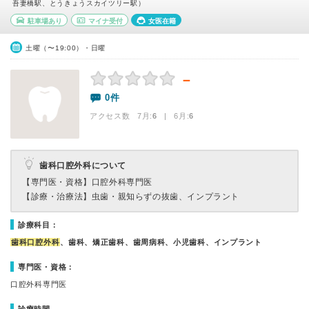
吾妻橋駅、とうきょうスカイツリー駅）
駐車場あり
マイナ受付
女医在籍
土曜（〜19:00）・日曜
－
0件
アクセス数 7月:
6
| 6月:
6
歯科口腔外科について
【専門医・資格】
口腔外科専門医
【診療・治療法】
虫歯・親知らずの抜歯、インプラント
診療科目：
歯科口腔外科
、歯科、矯正歯科、歯周病科、小児歯科、インプラント
専門医・資格：
口腔外科専門医