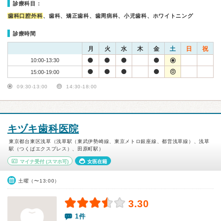
診療科目：
歯科口腔外科
、歯科、矯正歯科、歯周病科、小児歯科、ホワイトニング
診療時間
月
火
水
木
金
土
日
祝
10:00-13:30
15:00-19:00
09:30-13:00
14:30-18:00
キヅキ歯科医院
東京都台東区浅草（浅草駅（東武伊勢崎線、東京メトロ銀座線、都営浅草線）、浅草
駅（つくばエクスプレス）、田原町駅）
マイナ受付
(スマホ可)
女医在籍
土曜（〜13:00）
3.30
1件