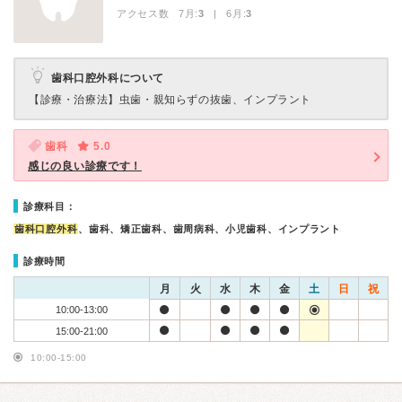
アクセス数 7月:
3
| 6月:
3
歯科口腔外科について
【診療・治療法】
虫歯・親知らずの抜歯、インプラント
歯科
5.0
感じの良い診療です！
診療科目：
歯科口腔外科
、歯科、矯正歯科、歯周病科、小児歯科、インプラント
診療時間
月
火
水
木
金
土
日
祝
10:00-13:00
15:00-21:00
10:00-15:00