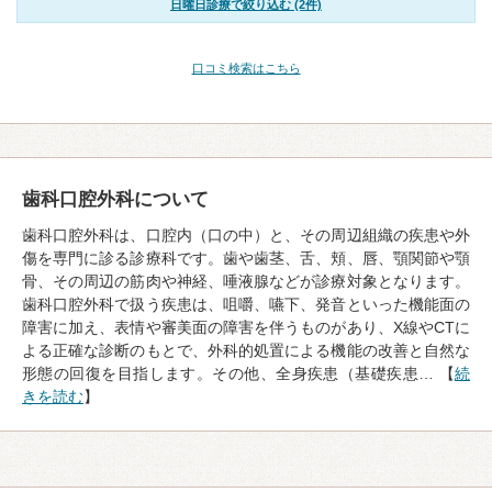
日曜日診療で絞り込む (2件)
口コミ検索はこちら
歯科口腔外科について
歯科口腔外科は、口腔内（口の中）と、その周辺組織の疾患や外
傷を専門に診る診療科です。歯や歯茎、舌、頬、唇、顎関節や顎
骨、その周辺の筋肉や神経、唾液腺などが診療対象となります。
歯科口腔外科で扱う疾患は、咀嚼、嚥下、発音といった機能面の
障害に加え、表情や審美面の障害を伴うものがあり、X線やCTに
よる正確な診断のもとで、外科的処置による機能の改善と自然な
形態の回復を目指します。その他、全身疾患（基礎疾患… 【
続
きを読む
】