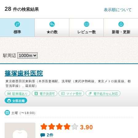
28
件の検索結果
表示順について
標準
★の数
レビュー数
新着・更新
駅周辺
篠塚歯科医院
東京都墨田区東駒形（本所吾妻橋駅、浅草駅（東武伊勢崎線、東京メトロ銀座線、都
営浅草線）、蔵前駅）
駐車場あり
電子決済可
マイナ受付
電子処方せん対応
女医在籍
土曜（〜18:00）
3.90
2件