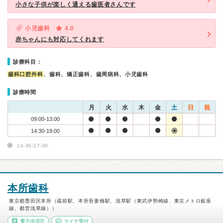
小さな子供が楽しく通える歯医者さんです
小児歯科
4.0
赤ちゃんにも対応してくれます
診療科目：
歯科口腔外科
、歯科、矯正歯科、歯周病科、小児歯科
診療時間
月
火
水
木
金
土
日
祝
09:00-13:00
14:30-19:00
14:30-17:00
本所歯科
東京都墨田区本所（蔵前駅、本所吾妻橋駅、浅草駅（東武伊勢崎線、東京メトロ銀座
線、都営浅草線））
電子決済可
マイナ受付