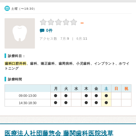
土曜（〜18:30）
－
0件
アクセス数 7月:
9
| 6月:
11
診療科目：
歯科口腔外科
、歯科、矯正歯科、歯周病科、小児歯科、インプラント、ホワイ
トニング
診療時間
月
火
水
木
金
土
日
祝
09:00-13:00
14:30-18:30
医療法人社団藤惣会 藤関歯科医院浅草