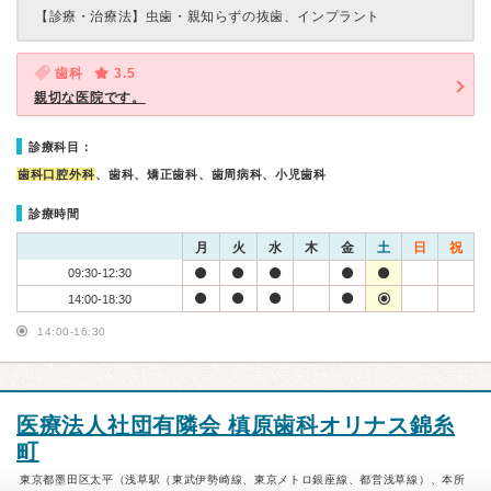
【診療・治療法】
虫歯・親知らずの抜歯、インプラント
歯科
3.5
親切な医院です。
診療科目：
歯科口腔外科
、歯科、矯正歯科、歯周病科、小児歯科
診療時間
月
火
水
木
金
土
日
祝
09:30-12:30
14:00-18:30
14:00-16:30
医療法人社団有隣会 槙原歯科オリナス錦糸
町
東京都墨田区太平（浅草駅（東武伊勢崎線、東京メトロ銀座線、都営浅草線）、本所