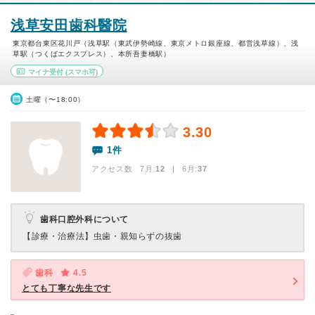
浅草安田歯科醫院
東京都台東区花川戸（浅草駅（東武伊勢崎線、東京メトロ銀座線、都営浅草線）、浅
草駅（つくばエクスプレス）、本所吾妻橋駅）
マイナ受付
(スマホ可)
土曜（〜18:00）
3.30
1件
アクセス数 7月:
12
| 6月:
37
歯科口腔外科について
【診療・治療法】
虫歯・親知らずの抜歯
歯科
4.5
とても丁寧な先生です