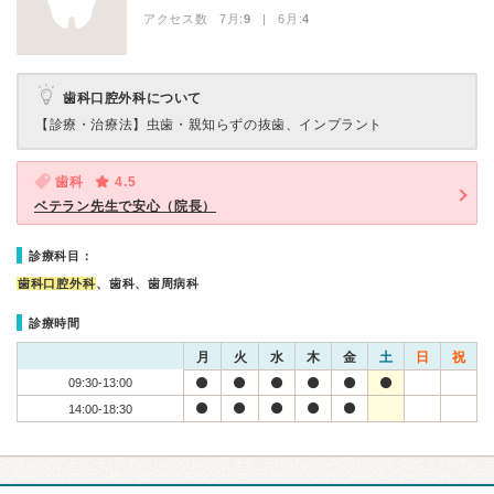
アクセス数 7月:
9
| 6月:
4
歯科口腔外科について
【診療・治療法】
虫歯・親知らずの抜歯、インプラント
歯科
4.5
ベテラン先生で安心（院長）
診療科目：
歯科口腔外科
、歯科、歯周病科
診療時間
月
火
水
木
金
土
日
祝
09:30-13:00
14:00-18:30