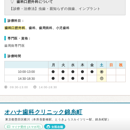
歯科口腔外科について
【診療・治療法】
虫歯・親知らずの抜歯、インプラント
診療科目：
歯科口腔外科
、歯科、歯周病科、小児歯科
専門医・資格：
歯周病専門医
診療時間
月
火
水
木
金
土
日
祝
10:00-13:00
14:30-18:30
09:30-13:00
14:00-18:30
オハナ歯科クリニック錦糸町
東京都墨田区横川（本所吾妻橋駅、とうきょうスカイツリー駅、錦糸町駅）
マイナ受付
(スマホ可)
女医在籍