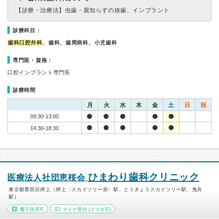
【診療・治療法】
虫歯・親知らずの抜歯、インプラント
診療科目：
歯科口腔外科
、歯科、歯周病科、小児歯科
専門医・資格：
口腔インプラント専門医
診療時間
月
火
水
木
金
土
日
祝
09:30-13:00
14:30-18:30
ひまわり歯科クリニック
医療法人社団恵桜会
東京都墨田区押上（押上〈スカイツリー前〉駅、とうきょうスカイツリー駅、曳舟
駅）
電子決済可
マイナ受付
(スマホ可)