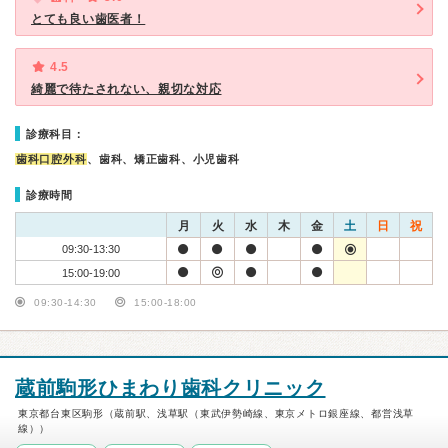
とても良い歯医者！
4.5
綺麗で待たされない、親切な対応
診療科目：
歯科口腔外科
、歯科、矯正歯科、小児歯科
診療時間
月
火
水
木
金
土
日
祝
09:30-13:30
15:00-19:00
09:30-14:30
15:00-18:00
蔵前駒形ひまわり歯科クリニック
東京都台東区駒形（蔵前駅、浅草駅（東武伊勢崎線、東京メトロ銀座線、都営浅草
線））