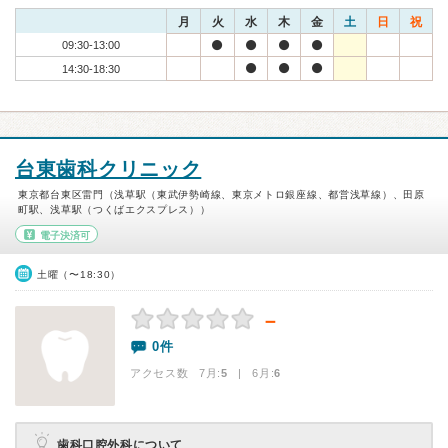
月
火
水
木
金
土
日
祝
09:30-13:00
14:30-18:30
台東歯科クリニック
東京都台東区雷門（浅草駅（東武伊勢崎線、東京メトロ銀座線、都営浅草線）、田原
町駅、浅草駅（つくばエクスプレス））
電子決済可
土曜（〜18:30）
－
0件
アクセス数 7月:
5
| 6月:
6
歯科口腔外科について