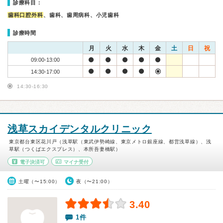
診療科目：
歯科口腔外科
、歯科、歯周病科、小児歯科
診療時間
月
火
水
木
金
土
日
祝
09:00-13:00
14:30-17:00
14:30-16:30
浅草スカイデンタルクリニック
東京都台東区花川戸（浅草駅（東武伊勢崎線、東京メトロ銀座線、都営浅草線）、浅
草駅（つくばエクスプレス）、本所吾妻橋駅）
電子決済可
マイナ受付
土曜（〜15:00）
夜（〜21:00）
3.40
1件