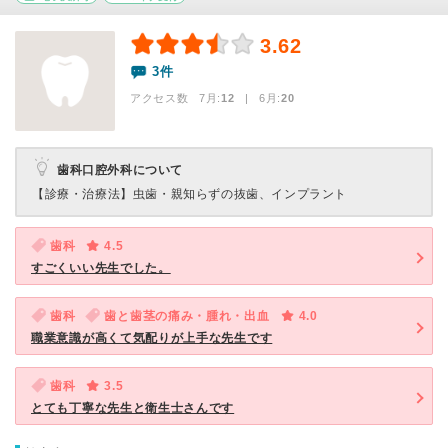
3.62
3件
アクセス数 7月:
12
| 6月:
20
歯科口腔外科について
【診療・治療法】
虫歯・親知らずの抜歯、インプラント
歯科
4.5
すごくいい先生でした。
歯科
歯と歯茎の痛み・腫れ・出血
4.0
職業意識が高くて気配りが上手な先生です
歯科
3.5
とても丁寧な先生と衛生士さんです