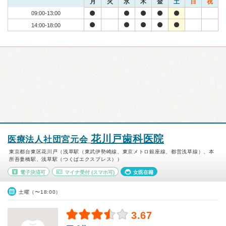
月
火
水
木
金
土
日
祝
09:00-13:00
14:00-18:00
花川戸歯科医院
医療法人社団宮元会
東京都台東区花川戸（浅草駅（東武伊勢崎線、東京メトロ銀座線、都営浅草線）、本
所吾妻橋駅、浅草駅（つくばエクスプレス））
電子決済可
マイナ受付
(スマホ可)
女医在籍
土曜（〜18:00）
3.67