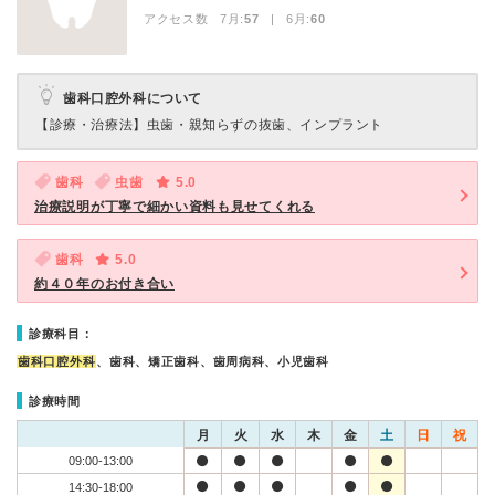
アクセス数 7月:
57
| 6月:
60
歯科口腔外科について
【診療・治療法】
虫歯・親知らずの抜歯、インプラント
歯科
虫歯
5.0
治療説明が丁寧で細かい資料も見せてくれる
歯科
5.0
約４０年のお付き合い
診療科目：
歯科口腔外科
、歯科、矯正歯科、歯周病科、小児歯科
診療時間
月
火
水
木
金
土
日
祝
09:00-13:00
14:30-18:00