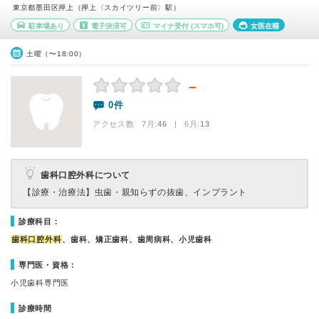
東京都墨田区押上（押上〈スカイツリー前〉駅）
駐車場あり
電子決済可
マイナ受付
(スマホ可)
女医在籍
土曜（〜18:00）
－
0件
アクセス数 7月:
46
| 6月:
13
歯科口腔外科について
【診療・治療法】
虫歯・親知らずの抜歯、インプラント
診療科目：
歯科口腔外科
、歯科、矯正歯科、歯周病科、小児歯科
専門医・資格：
小児歯科専門医
診療時間