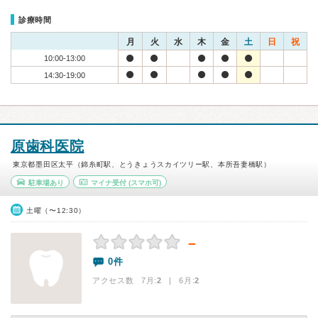
診療時間
月
火
水
木
金
土
日
祝
10:00-13:00
14:30-19:00
原歯科医院
東京都墨田区太平（錦糸町駅、とうきょうスカイツリー駅、本所吾妻橋駅）
駐車場あり
マイナ受付
(スマホ可)
土曜（〜12:30）
－
0件
アクセス数 7月:
2
| 6月:
2