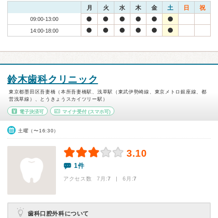
月
火
水
木
金
土
日
祝
09:00-13:00
14:00-18:00
鈴木歯科クリニック
東京都墨田区吾妻橋（本所吾妻橋駅、浅草駅（東武伊勢崎線、東京メトロ銀座線、都
営浅草線）、とうきょうスカイツリー駅）
電子決済可
マイナ受付
(スマホ可)
土曜（〜16:30）
3.10
1件
アクセス数 7月:
7
| 6月:
7
歯科口腔外科について