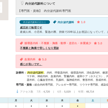
内分泌代謝科について
【専門医・資格】
内分泌代謝科専門医
1.0
内分泌代謝科
内分泌代謝科の口コミ
威圧的で無理です
循環器内科・不整脈・胸痛・動悸・息切れ・体重減少
5.0
不整脈と胸痛で苦しくなり受診
血液内科
5.0
感じが良いです。
診療科：
内分泌代謝科
、内科、呼吸器内科、循環器内科、消化器内科、糖尿
マチ科、神経内科、血液内科、腎臓内科、緩和ケア（ホスピス）、
器外科、心臓血管外科、乳腺科、脳神経外科、整形外科、形成外科
専門医・資格：
アクセス数 7月：
4,720
| 6月：
5,029
| 年間：
48,714
月
火
水
木
金
土
●
●
●
●
●