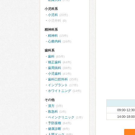
小児科系
小児科
(20件)
小児外科
(0)
精神科系
精神科
(15件)
心療内科
(16件)
歯科系
歯科
(65件)
矯正歯科
(44件)
歯周病科
(38件)
小児歯科
(41件)
歯科口腔外科
(35件)
インプラント
(17件)
ホワイトニング
(14件)
その他
漢方
(3件)
09:00-12:30
救急科
(1件)
14:00-18:00
ペインクリニック
(1件)
予防接種
(64件)
健康診断
(8件)
人間ドック
(6件)