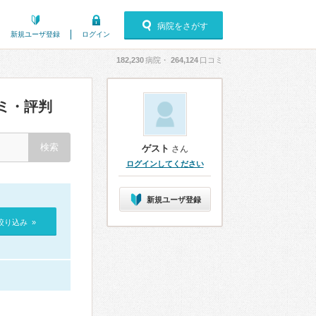
病院をさがす
新規ユーザ登録
ログイン
182,230
病院・
264,124
口コミ
ミ・評判
ゲスト
さん
ログインしてください
新規ユーザ登録
絞り込み »