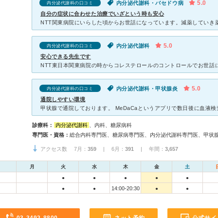
5.0
内分泌代謝科・バセドウ病
内分泌代謝科の口コミ
自分の症状に合わせた治療でいざという時も安心
5.0
内分泌代謝科
内分泌代謝科の口コミ
安心できる先生です
5.0
内分泌代謝科・甲状腺炎
内分泌代謝科の口コミ
通院しやすい環境
診療科：
内分泌代謝科
、内科、糖尿病科
専門医・資格：
総合内科専門医、糖尿病専門医、内分泌代謝科専門医、甲状
アクセス数 7月：
359
| 6月：
391
| 年間：
3,657
月
火
水
木
金
土
●
●
●
●
●
14:00-20:30
●
●
●
●