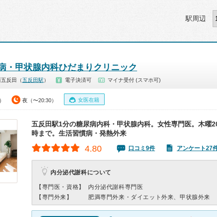
駅周辺
病・甲状腺内科ひだまりクリニック
西五反田（
五反田駅
）
電子決済可
マイナ受付 (スマホ可)
女医在籍
0）
夜（〜20:30）
五反田駅1分の糖尿病内科・甲状腺内科。女性専門医。木曜20
時まで。生活習慣病・発熱外来
4.80
口コミ9件
アンケート27
内分泌代謝科について
【専門医・資格】
内分泌代謝科専門医
【専門外来】
肥満専門外来・ダイエット外来、甲状腺外来