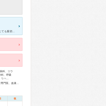
産婦人科、小児科、緊急の際、持病で20年以上お世話になっていて、とても親切で信頼してきました。2年ほど前に内分泌科の担当の先生が変わり、何でも相談出来るお医者さんではなくなりました。前回、数少ない採血
病科、リウ
外科、呼吸
、リハ…
総合内科専門医、アレルギー専門医、リウマチ専門医、感染症専門医、血液専門医、外科専門医、糖尿病専門医、内分泌代謝科専門医、呼吸器専門医、呼吸器外科専門医、気管支鏡専門医、循環器専門医、心臓血管外科専門医、高血圧専門医、不整脈専門医、消化器病専門医、消化器外科専門医、肝臓専門医、大腸肛門病専門医、消化器内視鏡専門医、泌尿器科専門医、腎臓専門医、透析専門医、脳血管内治療専門医、神経内科専門医、脳神経外科専門医、頭痛専門医、てんかん専門医、整形外科専門医、手外科専門医、リハビリテーション科専門医、脊椎内視鏡下手術技術認定医、脊椎脊髄外科専門医、形成外科専門医、皮膚科専門医、眼科専門医、気管食道科専門医、耳鼻咽喉科専門医、めまい相談医、産婦人科専門医、婦人科腫瘍専門医、乳腺専門医、産科婦人科腹腔鏡技術認定医、小児科専門医、小児神経専門医、老年病専門医、認知症専門医、一般病院連携精神医学専門医、精神科専門医、麻酔科専門医、ペインクリニック専門医、緩和医療専門医、細胞診専門医、超音波専門医、病理専門医、口腔外科専門医、核医学専門医、放射線科専門医、救急科専門医、がん薬物療法専門医、がん治療認定医、日本睡眠学会専門医
日
祝