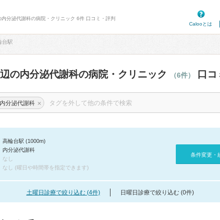
の内分泌代謝科の病院・クリニック 6件 口コミ・評判
Calooとは
輪台駅
周辺の内分泌代謝科の病院・クリニック
口コ
（6件）
×
内分泌代謝科
高輪台駅 (1000m)
内分泌代謝科
条件変更・
なし
なし (曜日や時間帯を指定できます)
土曜日診療で絞り込む (4件)
日曜日診療で絞り込む (0件)