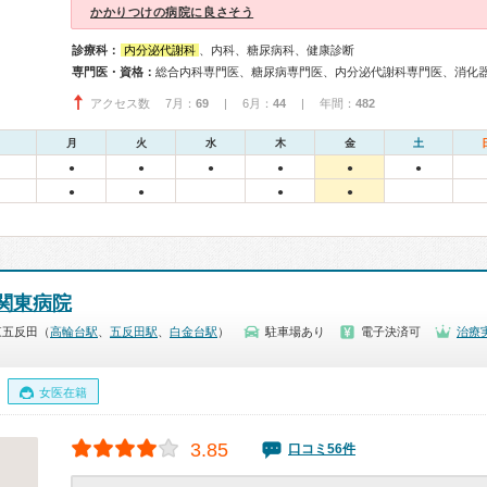
かかりつけの病院に良さそう
診療科：
内分泌代謝科
、内科、糖尿病科、健康診断
専門医・資格：
総合内科専門医、糖尿病専門医、内分泌代謝科専門医、消化
アクセス数 7月：
69
| 6月：
44
| 年間：
482
月
火
水
木
金
土
●
●
●
●
●
●
●
●
●
●
本関東病院
東五反田（
高輪台駅
、
五反田駅
、
白金台駅
）
駐車場あり
電子決済可
治療
女医在籍
3.85
口コミ56件