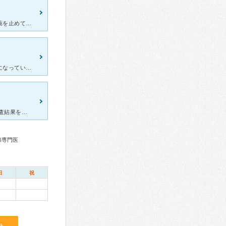
NTT関東病院にいらした頃からお世話になっています。減薬していき薬を止めてしばらくすると再発を繰り返しているので独立後も仁科先生に引き続き診ていただいています。 そのおかげで、現状の数値だけにとらわ
NTT東日本関東病院の時からコレステロールのコントロールでお世話になっています。 とっても些細な質問や不安な事にもきちんと顔を見て丁寧にお答えくださり、患者に寄り添ってくれる先生です。 デジタ
甲状腺で通院しております。 MeDaCaというアプリで数日後に血液検査結果を送って頂けるので、 わざわざ検査結果を聞きに行かなくてもよい、というのが本当に便利です。(他の病院で血液検査の結果を見せ
腺専門医
日
祝