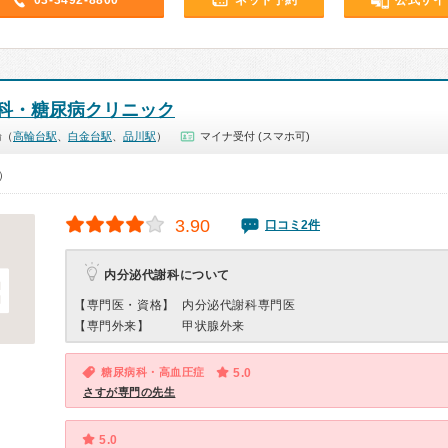
03-3492-8800
ネット予約
公式サイ
科・糖尿病クリニック
輪（
高輪台駅
、
白金台駅
、
品川駅
）
マイナ受付 (スマホ可)
0）
3.90
口コミ2件
内分泌代謝科について
【専門医・資格】
内分泌代謝科専門医
【専門外来】
甲状腺外来
糖尿病科・高血圧症
5.0
さすが専門の先生
5.0