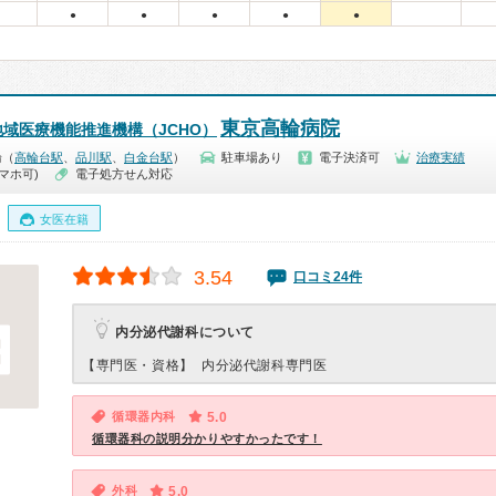
●
●
●
●
●
東京高輪病院
域医療機能推進機構（JCHO）
輪（
高輪台駅
、
品川駅
、
白金台駅
）
駐車場あり
電子決済可
治療実績
マホ可)
電子処方せん対応
女医在籍
3.54
口コミ24件
内分泌代謝科について
【専門医・資格】
内分泌代謝科専門医
循環器内科
5.0
循環器科の説明分かりやすかったです！
外科
5.0