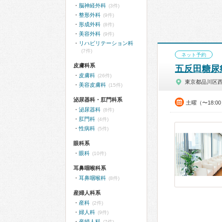
脳神経外科
(3件)
整形外科
(9件)
形成外科
(8件)
美容外科
(9件)
リハビリテーション科
(7件)
ネット予約
皮膚科系
五反田糖尿
皮膚科
(26件)
東京都品川区
美容皮膚科
(15件)
泌尿器科・肛門科系
土曜（〜18:0
泌尿器科
(8件)
肛門科
(4件)
性病科
(5件)
眼科系
眼科
(10件)
耳鼻咽喉科系
耳鼻咽喉科
(8件)
産婦人科系
産科
(2件)
婦人科
(9件)
産婦人科
(7件)