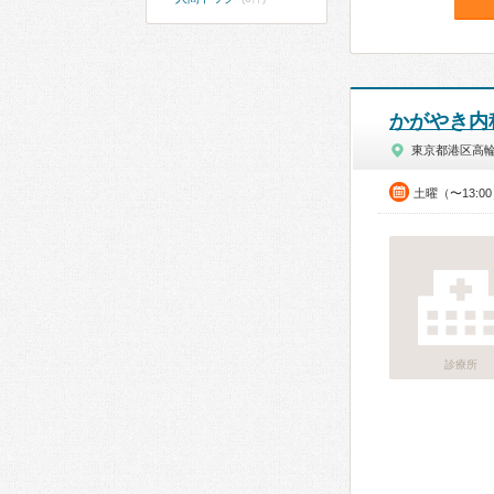
かがやき内
東京都港区高
土曜（〜13:0
診療所