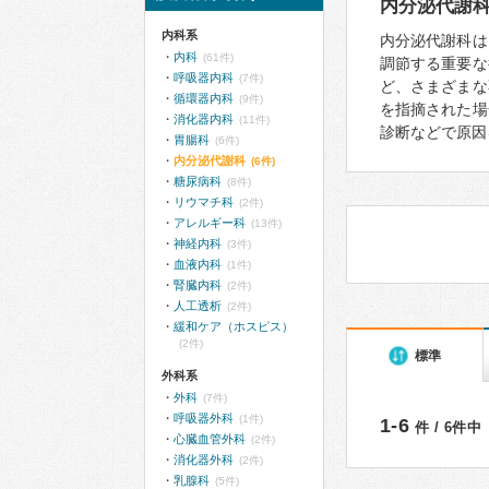
内分泌代謝
内科系
内分泌代謝科は
内科
(61件)
調節する重要な
呼吸器内科
(7件)
ど、さまざまな
循環器内科
(9件)
を指摘された場
消化器内科
(11件)
診断などで原因
胃腸科
(6件)
内分泌代謝科
(6件)
糖尿病科
(8件)
リウマチ科
(2件)
アレルギー科
(13件)
神経内科
(3件)
血液内科
(1件)
腎臓内科
(2件)
人工透析
(2件)
緩和ケア（ホスピス）
(2件)
標準
外科系
外科
(7件)
呼吸器外科
(1件)
1-6
件 / 6件中
心臓血管外科
(2件)
消化器外科
(2件)
乳腺科
(5件)