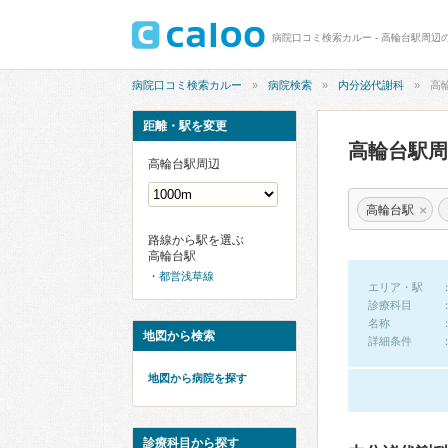
病院口コミ検索カルー - 高輪台駅周辺
病院口コミ検索カルー
病院検索
内分泌代謝科
高
距離・駅を変更
高輪台駅
高輪台駅周辺
×
高輪台駅
路線から駅を選ぶ
高輪台駅
都営浅草線
エリア・駅
診療科目
名称
地図から検索
詳細条件
地図から病院を探す
診療科目から探す