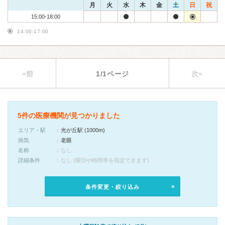
月
火
水
木
金
土
日
祝
15:00-18:00
14:00-17:00
«前
1/1ページ
次»
5件の医療機関が見つかりました
エリア・駅
光が丘駅 (1000m)
病気
老眼
名称
なし
詳細条件
なし (曜日や時間帯を指定できます)
条件変更・絞り込み