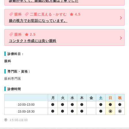
診断が早くて、眼鏡の処方箋は丁寧でした
眼科
二重に見える・かすむ
4.5
娘の視力でお世話になっています。
眼科
2.5
コンタクト作成には良い眼科
診療科目：
眼科
専門医・資格：
眼科専門医
診療時間
月
火
水
木
金
土
日
祝
10:00-13:00
15:00-18:30
15:00-18:00