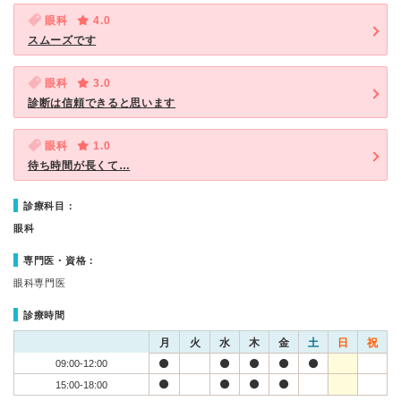
眼科
4.0
スムーズです
眼科
3.0
診断は信頼できると思います
眼科
1.0
待ち時間が長くて…
診療科目：
眼科
専門医・資格：
眼科専門医
診療時間
月
火
水
木
金
土
日
祝
09:00-12:00
15:00-18:00