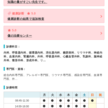
知識の量がすごい先生です。
健康診断
5.0
健康診断の結果で追加検査
5.0
傷の治療センター
診療科目：
内科、呼吸器内科、循環器内科、消化器内科、糖尿病科、リウマチ科、神経内
科、血液内科、腎臓内科、外科、呼吸器外科、心臓血管外科、乳腺科、脳神経
外科、整形外科、形成外科、リ…
専門医・資格：
総合内科専門医、アレルギー専門医、リウマチ専門医、感染症専門医、血液専
門医、外…
診療時間
月
火
水
木
金
土
日
祝
08:45-11:30
14:00-16:00