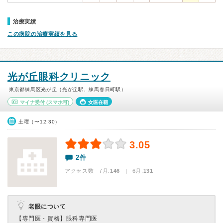
治療実績
この病院の治療実績を見る
光が丘眼科クリニック
東京都練馬区光が丘（光が丘駅、練馬春日町駅）
マイナ受付
(スマホ可)
女医在籍
土曜（〜12:30）
3.05
2件
アクセス数 7月:
146
| 6月:
131
老眼について
【専門医・資格】
眼科専門医