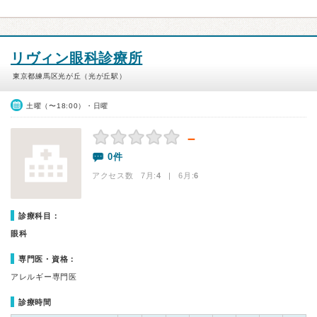
リヴィン眼科診療所
東京都練馬区光が丘（光が丘駅）
土曜（〜18:00）・日曜
－
0件
アクセス数 7月:
4
| 6月:
6
診療科目：
眼科
専門医・資格：
アレルギー専門医
診療時間