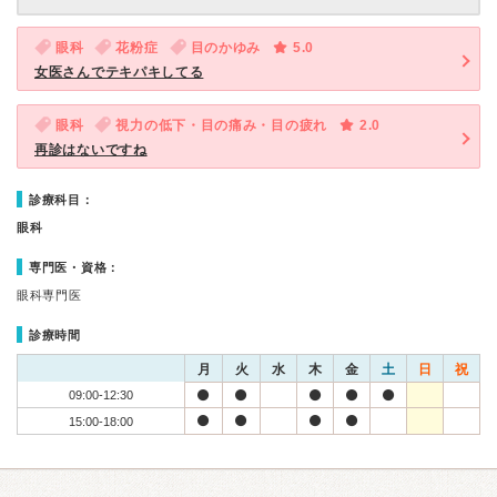
眼科
花粉症
目のかゆみ
5.0
女医さんでテキパキしてる
眼科
視力の低下・目の痛み・目の疲れ
2.0
再診はないですね
診療科目：
眼科
専門医・資格：
眼科専門医
診療時間
月
火
水
木
金
土
日
祝
09:00-12:30
15:00-18:00