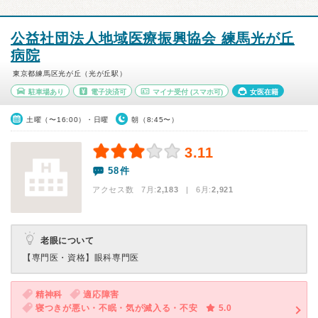
公益社団法人地域医療振興協会 練馬光が丘
病院
東京都練馬区光が丘（光が丘駅）
駐車場あり
電子決済可
マイナ受付
(スマホ可)
女医在籍
土曜（〜16:00）・日曜
朝（8:45〜）
3.11
58件
アクセス数 7月:
2,183
| 6月:
2,921
老眼について
【専門医・資格】
眼科専門医
精神科
適応障害
寝つきが悪い・不眠・気が滅入る・不安
5.0