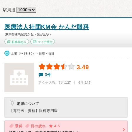
駅周辺
医療法人社団KM会 かんだ眼科
東京都練馬区光が丘（光が丘駅）
駐車場あり
マイナ受付
土曜（〜18:30）・日曜・祝日
3.49
3件
アクセス数 7月:
127
| 6月:
147
老眼について
【専門医・資格】
眼科専門医
眼科
目の疲れ
4.5