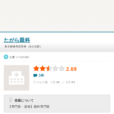
たがら眼科
東京都練馬区田柄（光が丘駅）
土曜（〜12:00）
2.69
3件
アクセス数 7月:
48
| 6月:
83
老眼について
【専門医・資格】
眼科専門医