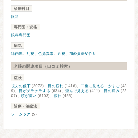
診療科目
眼科
専門医・資格
眼科専門医
病気
緑内障
、
乱視
、
色覚異常
、
近視
、
加齢黄斑変性症
老眼の関連項目（口コミ検索）
症状
視力の低下
(3072)、
目の疲れ
(1416)、
二重に見える・かすむ
(48
9)、
目がチラチラする
(634)、
歪んで見える
(411)、
目の痛み
(23
07)、
頭が痛い
(6103)、
疲れ
(455)
診療・治療法
レーシック
(5)