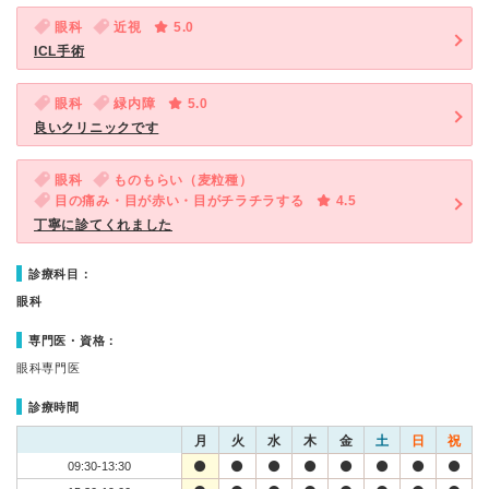
眼科
近視
5.0
ICL手術
眼科
緑内障
5.0
良いクリニックです
眼科
ものもらい（麦粒種）
目の痛み・目が赤い・目がチラチラする
4.5
丁寧に診てくれました
診療科目：
眼科
専門医・資格：
眼科専門医
診療時間
月
火
水
木
金
土
日
祝
09:30-13:30