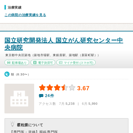
治療実績
この病院の治療実績を見る
国立研究開発法人 国立がん研究センター中
央病院
東京都中央区築地（築地市場駅、東銀座駅、築地駅（新富町駅））
駐車場あり
電子決済可
マイナ受付
(スマホ可)
朝（8:30〜）
3.67
24件
アクセス数 7月:
5,238
| 6月:
5,990
霰粒腫について
【専門医・資格】
眼科専門医