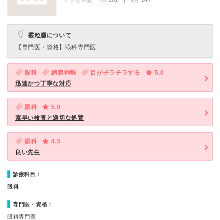
アクセス数 7月:
101
| 6月:
147
霰粒腫について
【専門医・資格】
眼科専門医
眼科
網膜剥離
目がチラチラする
5.0
迅速かつ丁寧な対応
眼科
5.0
素早い検査と適切な処置
眼科
4.5
良い先生
診療科目：
眼科
専門医・資格：
眼科専門医