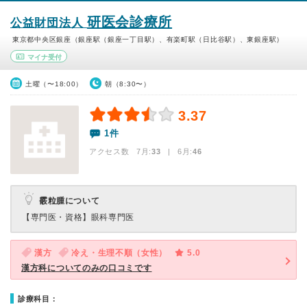
研医会診療所
公益財団法人
東京都中央区銀座（銀座駅（銀座一丁目駅）、有楽町駅（日比谷駅）、東銀座駅）
マイナ受付
土曜（〜18:00）
朝（8:30〜）
3.37
1件
アクセス数 7月:
33
| 6月:
46
霰粒腫について
【専門医・資格】
眼科専門医
漢方
冷え・生理不順（女性）
5.0
漢方科についてのみの口コミです
診療科目：