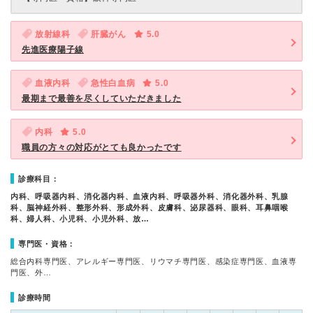
放射線科
肝臓がん
5.0
先進医療陽子線
血液内科
急性白血病
5.0
最期まで最善を尽くしていただきました
内科
5.0
職員の方々の対応がとても良かったです
診療科目：
内科、呼吸器内科、消化器内科、血液内科、呼吸器外科、消化器外科、乳腺
科、脳神経外科、整形外科、形成外科、皮膚科、泌尿器科、眼科、耳鼻咽喉
科、婦人科、小児科、小児外科、放…
専門医・資格：
総合内科専門医、アレルギー専門医、リウマチ専門医、感染症専門医、血液専
門医、外…
診療時間