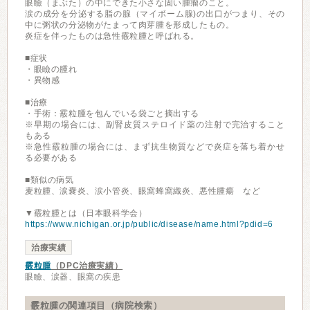
眼瞼（まぶた）の中にできた小さな固い腫瘤のこと。
涙の成分を分泌する脂の腺（マイボーム腺)の出口がつまり、その
中に粥状の分泌物がたまって肉芽腫を形成したもの。
炎症を伴ったものは急性霰粒腫と呼ばれる。
■症状
・眼瞼の腫れ
・異物感
■治療
・手術：霰粒腫を包んでいる袋ごと摘出する
※早期の場合には、副腎皮質ステロイド薬の注射で完治すること
もある
※急性霰粒腫の場合には、まず抗生物質などで炎症を落ち着かせ
る必要がある
■類似の病気
麦粒腫、涙嚢炎、涙小管炎、眼窩蜂窩織炎、悪性腫瘍 など
▼霰粒腫とは（日本眼科学会）
https://www.nichigan.or.jp/public/disease/name.html?pdid=6
治療実績
霰粒腫
（DPC治療実績）
眼瞼、涙器、眼窩の疾患
霰粒腫の関連項目（病院検索）