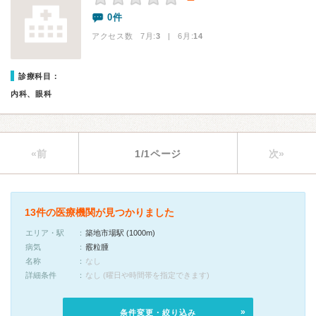
0件
アクセス数 7月:
3
| 6月:
14
診療科目：
内科、眼科
«前
1/1ページ
次»
13件の医療機関が見つかりました
エリア・駅
築地市場駅 (1000m)
病気
霰粒腫
名称
なし
詳細条件
なし (曜日や時間帯を指定できます)
条件変更・絞り込み