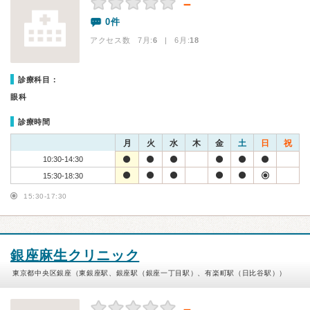
－
0件
アクセス数 7月:
6
| 6月:
18
診療科目：
眼科
診療時間
月
火
水
木
金
土
日
祝
10:30-14:30
15:30-18:30
15:30-17:30
銀座麻生クリニック
東京都中央区銀座（東銀座駅、銀座駅（銀座一丁目駅）、有楽町駅（日比谷駅））
－