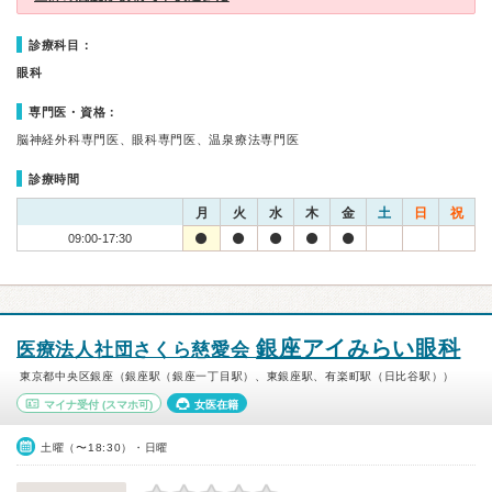
診療科目：
眼科
専門医・資格：
脳神経外科専門医、眼科専門医、温泉療法専門医
診療時間
月
火
水
木
金
土
日
祝
09:00-17:30
銀座アイみらい眼科
医療法人社団さくら慈愛会
東京都中央区銀座（銀座駅（銀座一丁目駅）、東銀座駅、有楽町駅（日比谷駅））
マイナ受付
(スマホ可)
女医在籍
土曜（〜18:30）・日曜