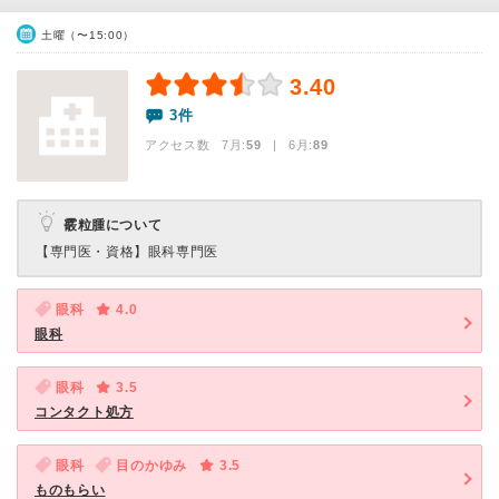
土曜（〜15:00）
3.40
3件
アクセス数 7月:
59
| 6月:
89
霰粒腫について
【専門医・資格】
眼科専門医
眼科
4.0
眼科
眼科
3.5
コンタクト処方
眼科
目のかゆみ
3.5
ものもらい