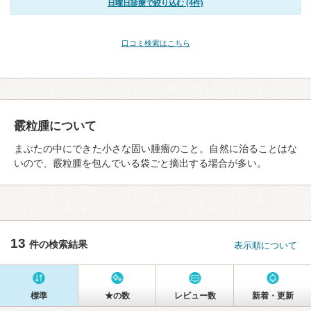
日曜日診療で絞り込む (4件)
口コミ検索はこちら
霰粒腫について
まぶたの中にできた小さな固い腫瘤のこと。自然に治ることはな
いので、霰粒腫を包んでいる袋ごと摘出する場合が多い。
13
件の検索結果
表示順について
標準
★の数
レビュー数
新着・更新