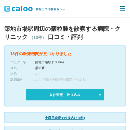
築地市場駅周辺の霰粒腫を診察する病院・ク
リニック
口コミ・評判
（13件）
13件の医療機関が見つかりました
エリア・駅
築地市場駅 (1000m)
病気
霰粒腫
名称
なし
詳細条件
なし (曜日や時間帯を指定できます)
条件変更・絞り込み
土曜日診療で絞り込む (9件)