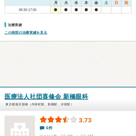
月
火
水
木
金
土
日
祝
08:30-17:00
治療実績
この病院の治療実績を見る
医療法人社団喜修会 新橋眼科
東京都港区新橋（内幸町駅、新橋駅、汐留駅）
3.73
6件