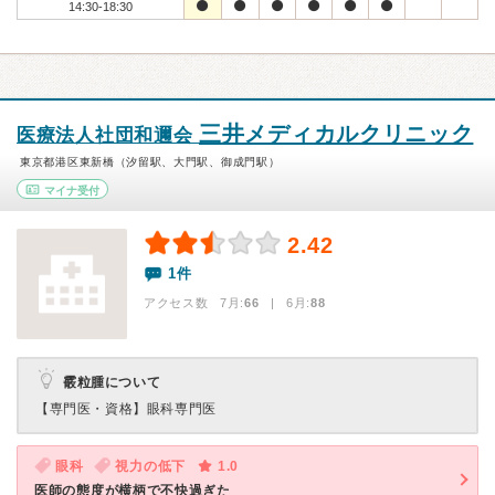
14:30-18:30
三井メディカルクリニック
医療法人社団和邇会
東京都港区東新橋（汐留駅、大門駅、御成門駅）
マイナ受付
2.42
1件
アクセス数 7月:
66
| 6月:
88
霰粒腫について
【専門医・資格】
眼科専門医
眼科
視力の低下
1.0
医師の態度が横柄で不快過ぎた