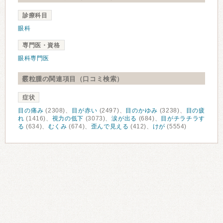
診療科目
眼科
専門医・資格
眼科専門医
霰粒腫の関連項目（口コミ検索）
症状
目の痛み
(2308)、
目が赤い
(2497)、
目のかゆみ
(3238)、
目の疲
れ
(1416)、
視力の低下
(3073)、
涙が出る
(684)、
目がチラチラす
る
(634)、
むくみ
(674)、
歪んで見える
(412)、
けが
(5554)