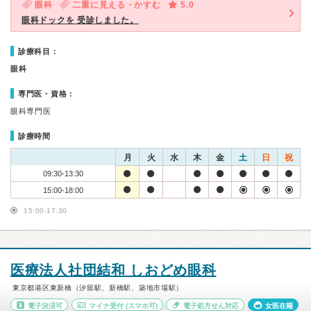
眼科
二重に見える・かすむ
5.0
眼科ドックを 受診しました。
診療科目：
眼科
専門医・資格：
眼科専門医
診療時間
月
火
水
木
金
土
日
祝
09:30-13:30
15:00-18:00
15:00-17:30
医療法人社団結和 しおどめ眼科
東京都港区東新橋（汐留駅、新橋駅、築地市場駅）
電子決済可
マイナ受付
(スマホ可)
電子処方せん対応
女医在籍