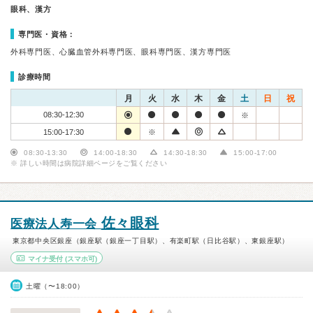
眼科、漢方
専門医・資格：
外科専門医、心臓血管外科専門医、眼科専門医、漢方専門医
診療時間
月
火
水
木
金
土
日
祝
08:30-12:30
※
15:00-17:30
※
08:30-13:30
14:00-18:30
14:30-18:30
15:00-17:00
※ 詳しい時間は病院詳細ページをご覧ください
佐々眼科
医療法人寿一会
東京都中央区銀座（銀座駅（銀座一丁目駅）、有楽町駅（日比谷駅）、東銀座駅）
マイナ受付
(スマホ可)
土曜（〜18:00）