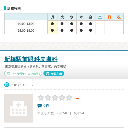
診療時間
月
火
水
木
金
土
日
祝
10:00-13:00
15:00-18:00
新橋駅前眼科皮膚科
東京都港区新橋（新橋駅、汐留駅、内幸町駅）
マイナ受付
(スマホ可)
女医在籍
土曜（〜13:00）
－
0件
アクセス数 7月:
56
| 6月:
54