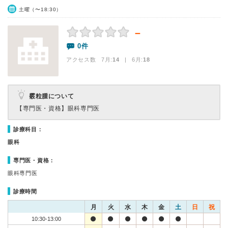
土曜（〜18:30）
－
0件
アクセス数 7月:
14
| 6月:
18
霰粒腫について
【専門医・資格】
眼科専門医
診療科目：
眼科
専門医・資格：
眼科専門医
診療時間
月
火
水
木
金
土
日
祝
10:30-13:00