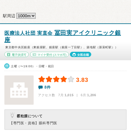
駅周辺
冨田実アイクリニック銀
医療法人社団 実直会
座
東京都中央区銀座（東銀座駅、銀座駅（銀座一丁目駅）、築地駅（新富町駅））
電子決済可
マイナ受付
(スマホ可)
女医在籍
土曜（〜19:00）・日曜・祝日
3.83
8件
アクセス数 7月:
1,015
| 6月:
1,206
霰粒腫について
【専門医・資格】
眼科専門医