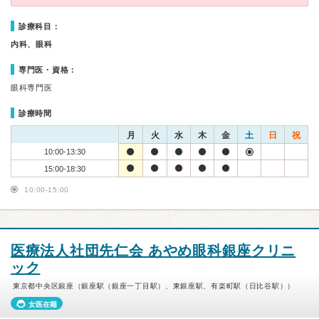
診療科目：
内科、眼科
専門医・資格：
眼科専門医
診療時間
月
火
水
木
金
土
日
祝
10:00-13:30
15:00-18:30
10:00-15:00
医療法人社団先仁会 あやめ眼科銀座クリニ
ック
東京都中央区銀座（銀座駅（銀座一丁目駅）、東銀座駅、有楽町駅（日比谷駅））
女医在籍