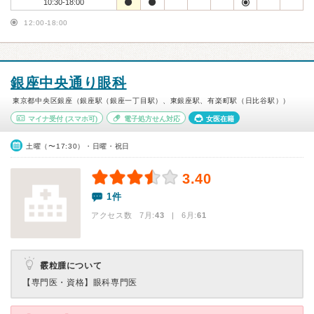
10:30-18:00
12:00-18:00
銀座中央通り眼科
東京都中央区銀座（銀座駅（銀座一丁目駅）、東銀座駅、有楽町駅（日比谷駅））
マイナ受付
(スマホ可)
電子処方せん対応
女医在籍
土曜（〜17:30）・日曜・祝日
3.40
1件
アクセス数 7月:
43
| 6月:
61
霰粒腫について
【専門医・資格】
眼科専門医