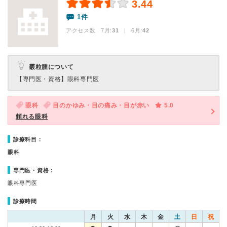
3.44
1件
アクセス数 7月:
31
| 6月:
42
霰粒腫について
【専門医・資格】
眼科専門医
眼科
目のかゆみ・目の痛み・目が赤い
5.0
頼れる眼科
診療科目：
眼科
専門医・資格：
眼科専門医
診療時間
月
火
水
木
金
土
日
祝