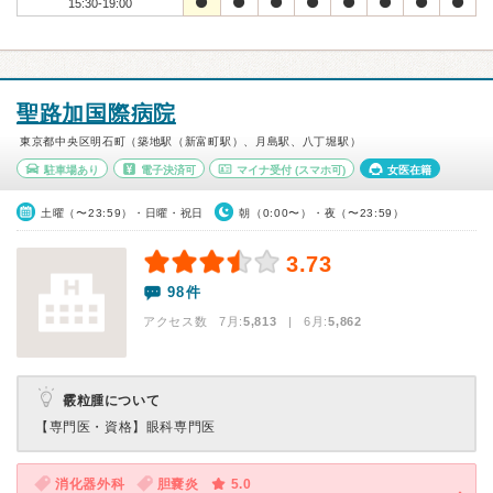
15:30-19:00
聖路加国際病院
東京都中央区明石町（築地駅（新富町駅）、月島駅、八丁堀駅）
駐車場あり
電子決済可
マイナ受付
(スマホ可)
女医在籍
土曜（〜23:59）・日曜・祝日
朝（0:00〜）・夜（〜23:59）
3.73
98件
アクセス数 7月:
5,813
| 6月:
5,862
霰粒腫について
【専門医・資格】
眼科専門医
消化器外科
胆嚢炎
5.0