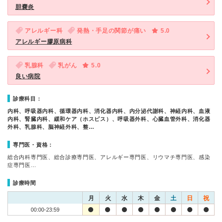
胆嚢炎
アレルギー科
発熱・手足の関節が痛い
5.0
アレルギー膠原病科
乳腺科
乳がん
5.0
良い病院
診療科目：
内科、呼吸器内科、循環器内科、消化器内科、内分泌代謝科、神経内科、血液
内科、腎臓内科、緩和ケア（ホスピス）、呼吸器外科、心臓血管外科、消化器
外科、乳腺科、脳神経外科、整…
専門医・資格：
総合内科専門医、総合診療専門医、アレルギー専門医、リウマチ専門医、感染
症専門医…
診療時間
月
火
水
木
金
土
日
祝
00:00-23:59