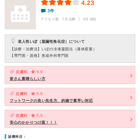
4.23
3件
アクセス数 7月:
128
| 6月:
101
老人性いぼ（脂漏性角化症）について
【診療・治療法】
いぼの冷凍凝固法（液体窒素）
【専門医・資格】
形成外科専門医
皮膚科
5.0
皆さん素晴らしい方
皮膚科
5.0
フットワークの良い先生方、的確で素早い対応
皮膚科
5.0
安心のかかりつけ医！！！
診療科目：