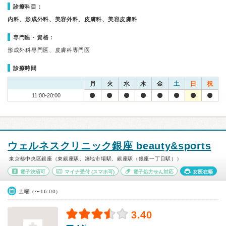
診療科目：
内科、形成外科、美容外科、皮膚科、美容皮膚科
専門医・資格：
形成外科専門医、皮膚科専門医
診療時間
月
火
水
木
金
土
日
祝
11:00-20:00
ウェルネスクリニック銀座 beauty&sports
東京都中央区銀座（東銀座駅、築地市場駅、銀座駅（銀座一丁目駅））
電子決済可
マイナ受付
(スマホ可)
電子処方せん対応
女医在籍
土曜（〜16:00）
3.40