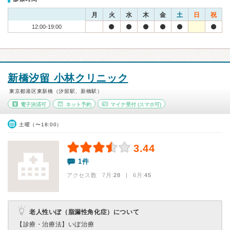
月
火
水
木
金
土
日
祝
12:00-19:00
新橋汐留 小林クリニック
東京都港区東新橋（汐留駅、新橋駅）
電子決済可
ネット予約
マイナ受付
(スマホ可)
土曜（〜18:00）
3.44
1件
アクセス数 7月:
28
| 6月:
45
老人性いぼ（脂漏性角化症）について
【診療・治療法】
いぼ治療