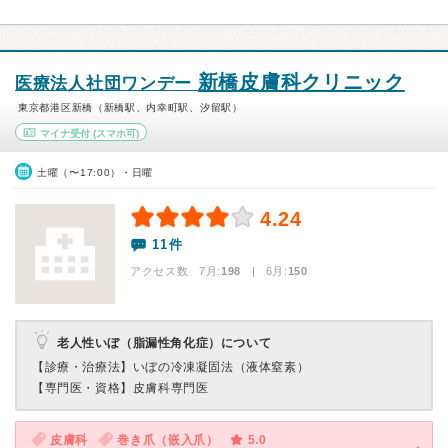
新橋皮膚科クリニック
医療法人社団ワンデー
東京都港区新橋（新橋駅、内幸町駅、汐留駅）
マイナ受付
(スマホ可)
土曜（〜17:00）・日曜
4.24
11件
アクセス数 7月:
198
| 6月:
150
老人性いぼ（脂漏性角化症）について
【診療・治療法】
いぼの冷凍凝固法（液体窒素）
【専門医・資格】
皮膚科専門医
皮膚科
巻き爪（嵌入爪）
5.0