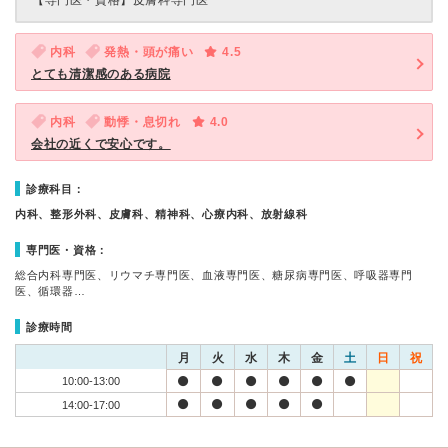
【専門医・資格】
皮膚科専門医
内科
発熱・頭が痛い
4.5
とても清潔感のある病院
内科
動悸・息切れ
4.0
会社の近くで安心です。
診療科目：
内科、整形外科、皮膚科、精神科、心療内科、放射線科
専門医・資格：
総合内科専門医、リウマチ専門医、血液専門医、糖尿病専門医、呼吸器専門
医、循環器…
診療時間
月
火
水
木
金
土
日
祝
10:00-13:00
14:00-17:00