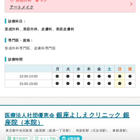
美容外科
4.5
アートメイク
診療科目：
形成外科、美容外科、皮膚科、美容皮膚科
専門医・資格：
形成外科専門医、皮膚科専門医
診療時間
月
火
水
木
金
土
日
祝
10:00-14:00
15:00-19:00
銀座よしえクリニック 銀
医療法人社団優恵会
座院（本院）
東京都中央区銀座（銀座駅（銀座一丁目駅）、有楽町駅（日比谷駅）、東銀座駅）
電子決済可
ネット予約
女医在籍