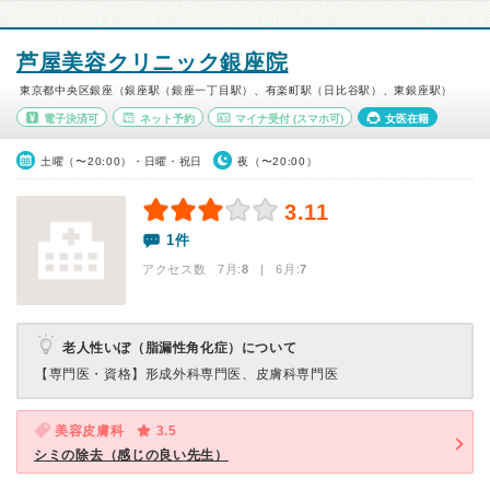
芦屋美容クリニック銀座院
東京都中央区銀座（銀座駅（銀座一丁目駅）、有楽町駅（日比谷駅）、東銀座駅）
電子決済可
ネット予約
マイナ受付
(スマホ可)
女医在籍
土曜（〜20:00）・日曜・祝日
夜（〜20:00）
3.11
1件
アクセス数 7月:
8
| 6月:
7
老人性いぼ（脂漏性角化症）について
【専門医・資格】
形成外科専門医、皮膚科専門医
美容皮膚科
3.5
シミの除去（感じの良い先生）