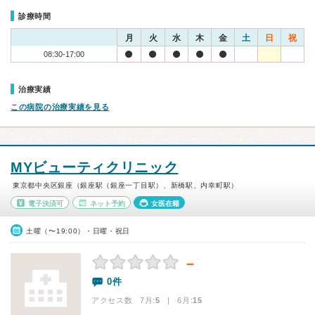
診療時間
月
火
水
木
金
土
日
祝
08:30-17:00
治療実績
この病院の治療実績を見る
MYビューティクリニック
東京都中央区銀座（銀座駅（銀座一丁目駅）、新橋駅、内幸町駅）
電子決済可
ネット予約
女医在籍
土曜（〜19:00）・日曜・祝日
－
0件
アクセス数 7月:
5
| 6月:
15