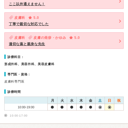
ここ以外通えません！
皮膚科
5.0
丁寧で親切な対応でした
皮膚科
皮膚の発疹・かゆみ
5.0
適切な薬と親身な先生
診療科目：
形成外科、美容外科、美容皮膚科
専門医・資格：
皮膚科専門医
診療時間
月
火
水
木
金
土
日
祝
10:00-19:00
10:00-17:00