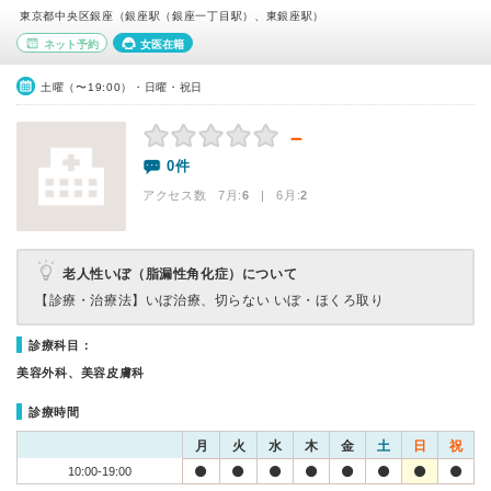
東京都中央区銀座（銀座駅（銀座一丁目駅）、東銀座駅）
ネット予約
女医在籍
土曜（〜19:00）・日曜・祝日
－
0件
アクセス数 7月:
6
| 6月:
2
老人性いぼ（脂漏性角化症）について
【診療・治療法】
いぼ治療、切らない いぼ・ほくろ取り
診療科目：
美容外科、美容皮膚科
診療時間
月
火
水
木
金
土
日
祝
10:00-19:00