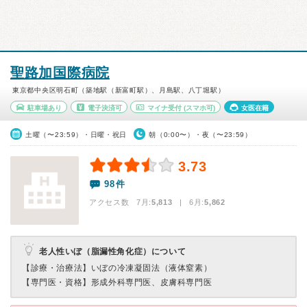
聖路加国際病院
東京都中央区明石町（築地駅（新富町駅）、月島駅、八丁堀駅）
駐車場あり
電子決済可
マイナ受付
(スマホ可)
女医在籍
土曜（〜23:59）・日曜・祝日
朝（0:00〜）・夜（〜23:59）
3.73
98件
アクセス数 7月:
5,813
| 6月:
5,862
老人性いぼ（脂漏性角化症）について
【診療・治療法】
いぼの冷凍凝固法（液体窒素）
【専門医・資格】
形成外科専門医、皮膚科専門医