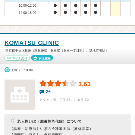
10:00-12:50
14:00-18:00
KOMATSU CLINIC
東京都中央区銀座（東銀座駅、銀座駅（銀座一丁目駅）、築地市場駅）
マイナ受付
女医在籍
土曜（〜13:00）
3.63
2件
アクセス数 7月:
66
| 6月:
60
老人性いぼ（脂漏性角化症）について
【診療・治療法】
いぼの冷凍凝固法（液体窒素）