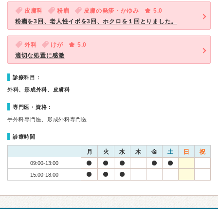
皮膚科
粉瘤
皮膚の発疹・かゆみ
5.0
粉瘤を3回、老人性イボを3回、ホクロを１回とりました。
外科
けが
5.0
適切な処置に感激
診療科目：
外科、形成外科、皮膚科
専門医・資格：
手外科専門医、形成外科専門医
診療時間
月
火
水
木
金
土
日
祝
09:00-13:00
15:00-18:00