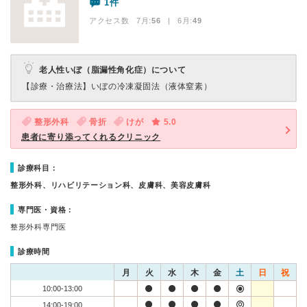
1件
アクセス数 7月:
56
| 6月:
49
老人性いぼ（脂漏性角化症）について
【診療・治療法】
いぼの冷凍凝固法（液体窒素）
整形外科
骨折
けが
5.0
患者に寄り添ってくれるクリニック
診療科目：
整形外科、リハビリテーション科、皮膚科、美容皮膚科
専門医・資格：
整形外科専門医
診療時間
月
火
水
木
金
土
日
祝
10:00-13:00
14:00-19:00