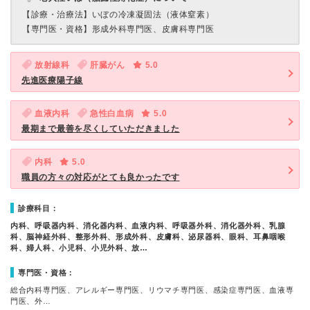
【診療・治療法】
いぼの冷凍凝固法（液体窒素）
【専門医・資格】
形成外科専門医、皮膚科専門医
放射線科
肝臓がん
5.0
先進医療陽子線
血液内科
急性白血病
5.0
最期まで最善を尽くしていただきました
内科
5.0
職員の方々の対応がとても良かったです
診療科目：
内科、呼吸器内科、消化器内科、血液内科、呼吸器外科、消化器外科、乳腺
科、脳神経外科、整形外科、形成外科、皮膚科、泌尿器科、眼科、耳鼻咽喉
科、婦人科、小児科、小児外科、放…
専門医・資格：
総合内科専門医、アレルギー専門医、リウマチ専門医、感染症専門医、血液専
門医、外…