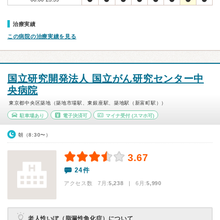
治療実績
この病院の治療実績を見る
国立研究開発法人 国立がん研究センター中
央病院
東京都中央区築地（築地市場駅、東銀座駅、築地駅（新富町駅））
駐車場あり
電子決済可
マイナ受付
(スマホ可)
朝（8:30〜）
3.67
24件
アクセス数 7月:
5,238
| 6月:
5,990
老人性いぼ（脂漏性角化症）について