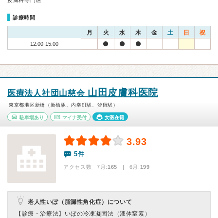
皮膚科専門医
診療時間
月
火
水
木
金
土
日
祝
12:00-15:00
山田皮膚科医院
医療法人社団山慈会
東京都港区新橋（新橋駅、内幸町駅、汐留駅）
駐車場あり
マイナ受付
女医在籍
3.93
5件
アクセス数 7月:
165
| 6月:
199
老人性いぼ（脂漏性角化症）について
【診療・治療法】
いぼの冷凍凝固法（液体窒素）