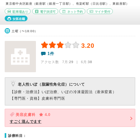
東京都中央区銀座（銀座駅（銀座一丁目駅）、有楽町駅（日比谷駅）、東銀座駅）
駐車場あり
電子決済可
ネット予約
マイナ受付
女医在籍
土曜（〜18:00）
3.20
1件
アクセス数 7月:
29
| 6月:
38
老人性いぼ（脂漏性角化症）について
【診療・治療法】
いぼ治療、いぼの冷凍凝固法（液体窒素）
【専門医・資格】
皮膚科専門医
美容皮膚科
4.0
すごく混んでます
診療科目：