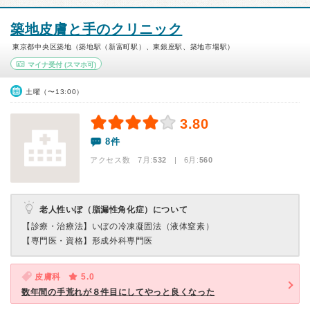
築地皮膚と手のクリニック
東京都中央区築地（築地駅（新富町駅）、東銀座駅、築地市場駅）
マイナ受付
(スマホ可)
土曜（〜13:00）
3.80
8件
アクセス数 7月:
532
| 6月:
560
老人性いぼ（脂漏性角化症）について
【診療・治療法】
いぼの冷凍凝固法（液体窒素）
【専門医・資格】
形成外科専門医
皮膚科
5.0
数年間の手荒れが８件目にしてやっと良くなった