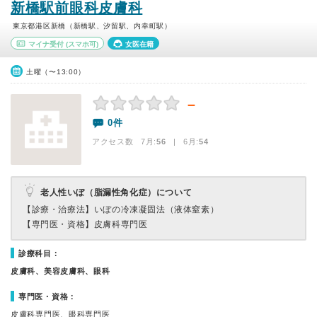
新橋駅前眼科皮膚科
東京都港区新橋（新橋駅、汐留駅、内幸町駅）
マイナ受付
(スマホ可)
女医在籍
土曜（〜13:00）
－
0件
アクセス数 7月:
56
| 6月:
54
老人性いぼ（脂漏性角化症）について
【診療・治療法】
いぼの冷凍凝固法（液体窒素）
【専門医・資格】
皮膚科専門医
診療科目：
皮膚科、美容皮膚科、眼科
専門医・資格：
皮膚科専門医、眼科専門医