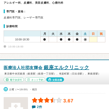
アレルギー科、皮膚科、美容皮膚科、心療内科
専門医・資格：
皮膚科専門医、レーザー専門医
診療時間
月
火
水
木
金
土
日
祝
10:00-18:30
10:00-18:00
銀座エルクリニック
医療法人社団友輝会
東京都中央区銀座（銀座駅（銀座一丁目駅）、有楽町駅（日比谷駅）、東銀座駅）
電子決済可
ネット予約
女医在籍
土曜（〜19:00）・祝日
3.67
2件