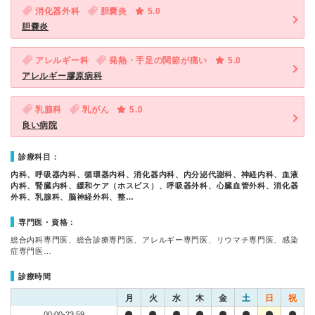
消化器外科
胆嚢炎
5.0
胆嚢炎
アレルギー科
発熱・手足の関節が痛い
5.0
アレルギー膠原病科
乳腺科
乳がん
5.0
良い病院
診療科目：
内科、呼吸器内科、循環器内科、消化器内科、内分泌代謝科、神経内科、血液
内科、腎臓内科、緩和ケア（ホスピス）、呼吸器外科、心臓血管外科、消化器
外科、乳腺科、脳神経外科、整…
専門医・資格：
総合内科専門医、総合診療専門医、アレルギー専門医、リウマチ専門医、感染
症専門医…
診療時間
月
火
水
木
金
土
日
祝
00:00-23:59