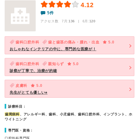
4.12
5件
アクセス数 7月:
136
| 6月:
120
歯科口腔外科
歯と歯茎の痛み・腫れ・出血
5.0
おしゃれなインテリアの中に、専門的な医療が！
歯科口腔外科
親知らず
5.0
診察が丁寧で、治療が的確
皮膚科
5.0
先生がとても優しい⭐︎
診療科目：
歯周病科
、アレルギー科、歯科、小児歯科、歯科口腔外科、インプラント、ホ
ワイトニング
専門医・資格：
口腔外科専門医