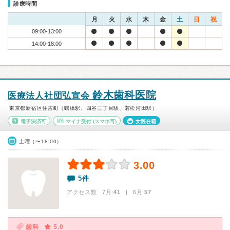
診療時間
月
火
水
木
金
土
日
祝
09:00-13:00
14:00-18:00
鈴木歯科医院
医療法人社団弘宣会
東京都新宿区住吉町（曙橋駅、四谷三丁目駅、若松河田駅）
電子決済可
マイナ受付
(スマホ可)
女医在籍
土曜（〜18:00）
3.00
5件
アクセス数 7月:
41
| 6月:
57
歯科
5.0