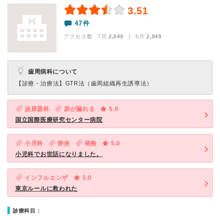
3.51
47件
アクセス数 7月:
2,046
| 6月:
2,849
歯周病科について
【診療・治療法】
GTR法（歯周組織再生誘導法）
泌尿器科
尿が漏れる
5.0
国立国際医療研究センター病院
小児科
肺炎
発熱
5.0
小児科でお世話になりました。
インフルエンザ
5.0
東京ルールに救われた
診療科目：