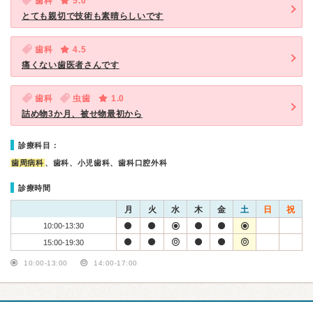
歯科
5.0
とても親切で技術も素晴らしいです
歯科
4.5
痛くない歯医者さんです
歯科
虫歯
1.0
詰め物3か月、被せ物最初から
診療科目：
歯周病科
、歯科、小児歯科、歯科口腔外科
診療時間
月
火
水
木
金
土
日
祝
10:00-13:30
15:00-19:30
10:00-13:00
14:00-17:00