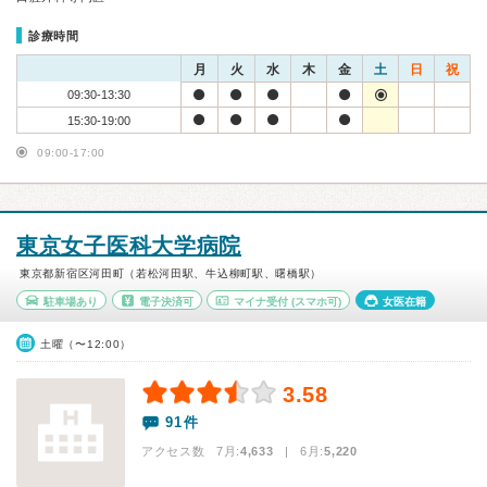
診療時間
月
火
水
木
金
土
日
祝
09:30-13:30
15:30-19:00
09:00-17:00
東京女子医科大学病院
東京都新宿区河田町（若松河田駅、牛込柳町駅、曙橋駅）
駐車場あり
電子決済可
マイナ受付
(スマホ可)
女医在籍
土曜（〜12:00）
3.58
91件
アクセス数 7月:
4,633
| 6月:
5,220