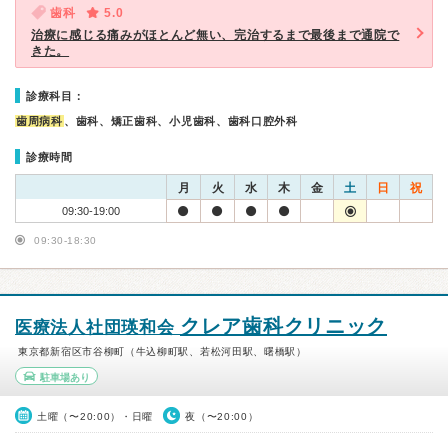
歯科
5.0
治療に感じる痛みがほとんど無い、完治するまで最後まで通院で
きた。
診療科目：
歯周病科
、歯科、矯正歯科、小児歯科、歯科口腔外科
診療時間
月
火
水
木
金
土
日
祝
09:30-19:00
09:30-18:30
クレア歯科クリニック
医療法人社団瑛和会
東京都新宿区市谷柳町（牛込柳町駅、若松河田駅、曙橋駅）
駐車場あり
土曜（〜20:00）・日曜
夜（〜20:00）