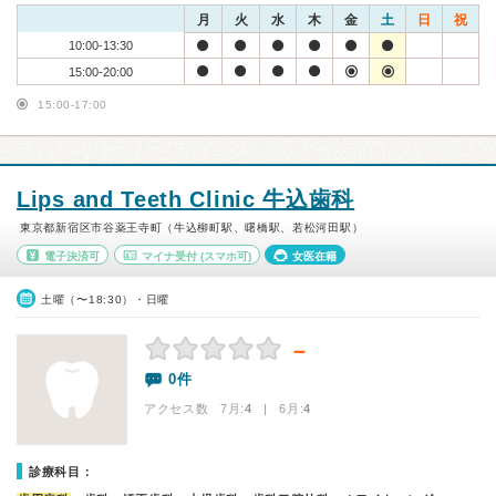
月
火
水
木
金
土
日
祝
10:00-13:30
15:00-20:00
15:00-17:00
Lips and Teeth Clinic 牛込歯科
東京都新宿区市谷薬王寺町（牛込柳町駅、曙橋駅、若松河田駅）
電子決済可
マイナ受付
(スマホ可)
女医在籍
土曜（〜18:30）・日曜
－
0件
アクセス数 7月:
4
| 6月:
4
診療科目：