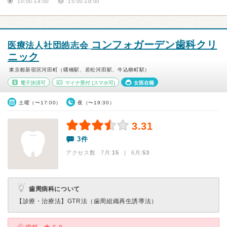
10:00-14:00
15:00-18:00
コンフォガーデン歯科クリ
医療法人社団皓志会
ニック
東京都新宿区河田町（曙橋駅、若松河田駅、牛込柳町駅）
電子決済可
マイナ受付
(スマホ可)
女医在籍
土曜（〜17:00）
夜（〜19:30）
3.31
3件
アクセス数 7月:
15
| 6月:
53
歯周病科について
【診療・治療法】
GTR法（歯周組織再生誘導法）