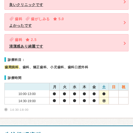
良いクリニックです
歯科
歯がしみる
5.0
よかったです
歯科
2.5
清潔感あり綺麗です
診療科目：
歯周病科
、歯科、矯正歯科、小児歯科、歯科口腔外科
診療時間
月
火
水
木
金
土
日
祝
10:00-13:00
14:30-19:00
14:30-18:00