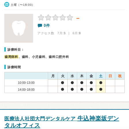
土曜（〜18:00）
－
0件
アクセス数 7月:
3
| 6月:
8
診療科目：
歯周病科
、歯科、小児歯科、歯科口腔外科
診療時間
月
火
水
木
金
土
日
祝
10:00-13:00
14:00-18:00
牛込神楽坂デン
医療法人社団大門デンタルケア
タルオフィス