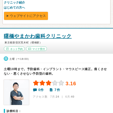
曙橋やまかわ歯科クリニック
東京都新宿区荒木町（曙橋駅）
ネット予約
マイナ受付
土曜（〜18:00）
土曜18時まで。予防歯科・インプラント・マウスピース矯正。痛くさせ
ない・悪くさせない予防型の歯科。
3.16
0件
7件
アクセス数 7月:
24
| 6月:
40
診療科目：