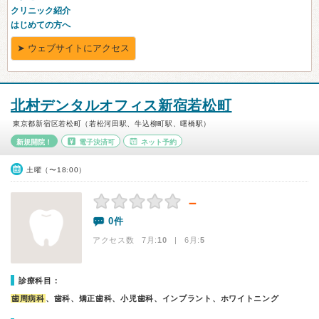
北村デンタルオフィス新宿若松町
東京都新宿区若松町（若松河田駅、牛込柳町駅、曙橋駅）
新規開院！
電子決済可
ネット予約
土曜（〜18:00）
－
0件
アクセス数 7月:
10
| 6月:
5
診療科目：
歯周病科
、歯科、矯正歯科、小児歯科、インプラント、ホワイトニング