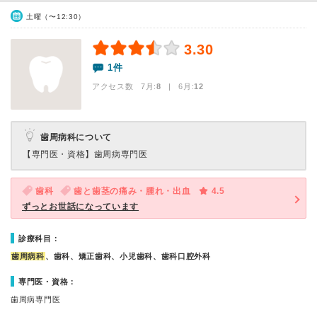
土曜（〜12:30）
3.30
1件
アクセス数 7月:
8
| 6月:
12
歯周病科について
【専門医・資格】
歯周病専門医
歯科
歯と歯茎の痛み・腫れ・出血
4.5
ずっとお世話になっています
診療科目：
歯周病科
、歯科、矯正歯科、小児歯科、歯科口腔外科
専門医・資格：
歯周病専門医