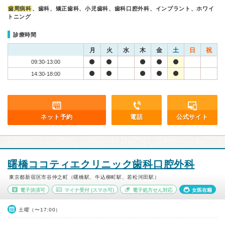
歯周病科
、歯科、矯正歯科、小児歯科、歯科口腔外科、インプラント、ホワイ
トニング
診療時間
月
火
水
木
金
土
日
祝
09:30-13:00
14:30-18:00
ネット予約
電話
公式サイト
曙橋ココティエクリニック歯科口腔外科
東京都新宿区市谷仲之町（曙橋駅、牛込柳町駅、若松河田駅）
電子決済可
マイナ受付
(スマホ可)
電子処方せん対応
女医在籍
土曜（〜17:00）