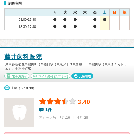
診療時間
月
火
水
木
金
土
日
祝
09:00-12:30
13:30-17:30
藤井歯科医院
東京都新宿区早稲田町（早稲田駅（東京メトロ東西線）、早稲田駅（東京さくらトラ
ム）、牛込柳町駅）
電子決済可
マイナ受付
(スマホ可)
女医在籍
土曜（〜18:30）
3.40
1件
アクセス数 7月:
10
| 6月:
28