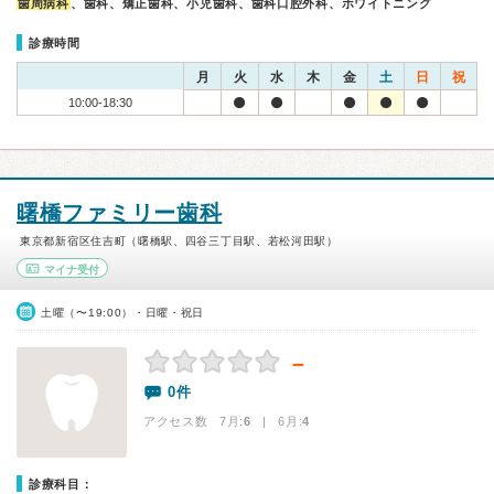
歯周病科
、歯科、矯正歯科、小児歯科、歯科口腔外科、ホワイトニング
診療時間
月
火
水
木
金
土
日
祝
10:00-18:30
曙橋ファミリー歯科
東京都新宿区住吉町（曙橋駅、四谷三丁目駅、若松河田駅）
マイナ受付
土曜（〜19:00）・日曜・祝日
－
0件
アクセス数 7月:
6
| 6月:
4
診療科目：