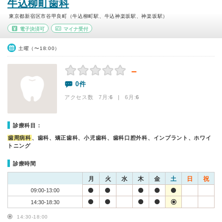
牛込柳町歯科
東京都新宿区市谷甲良町（牛込柳町駅、牛込神楽坂駅、神楽坂駅）
電子決済可
マイナ受付
土曜（〜18:00）
－
0件
アクセス数 7月:
6
| 6月:
6
診療科目：
歯周病科
、歯科、矯正歯科、小児歯科、歯科口腔外科、インプラント、ホワイ
トニング
診療時間
月
火
水
木
金
土
日
祝
09:00-13:00
14:30-18:30
14:30-18:00