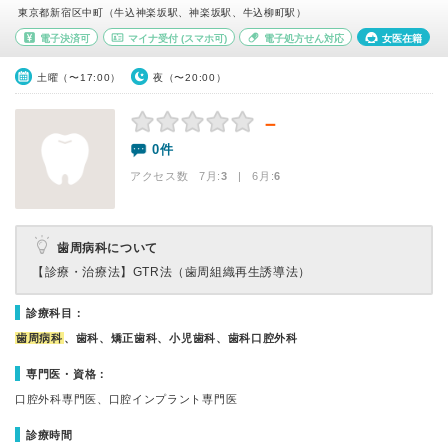
東京都新宿区中町（牛込神楽坂駅、神楽坂駅、牛込柳町駅）
電子決済可
マイナ受付
(スマホ可)
電子処方せん対応
女医在籍
土曜（〜17:00）
夜（〜20:00）
－
0件
アクセス数 7月:
3
| 6月:
6
歯周病科について
【診療・治療法】
GTR法（歯周組織再生誘導法）
診療科目：
歯周病科
、歯科、矯正歯科、小児歯科、歯科口腔外科
専門医・資格：
口腔外科専門医、口腔インプラント専門医
診療時間