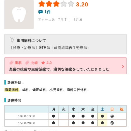
3.20
1件
アクセス数 7月:
7
| 6月:
6
歯周病科について
【診療・治療法】
GTR法（歯周組織再生誘導法）
歯科
虫歯
4.0
奥歯の抜歯や虫歯治療で、適切な治療をしていただきました
診療科目：
歯周病科
、歯科、矯正歯科、小児歯科、歯科口腔外科
診療時間
月
火
水
木
金
土
日
祝
10:00-13:30
15:00-20:00