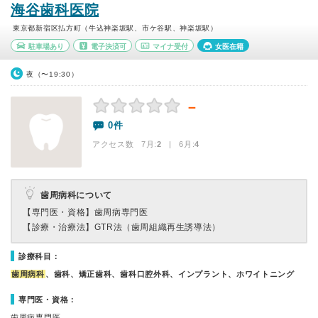
海谷歯科医院
東京都新宿区払方町（牛込神楽坂駅、市ケ谷駅、神楽坂駅）
駐車場あり
電子決済可
マイナ受付
女医在籍
夜（〜19:30）
－
0件
アクセス数 7月:
2
| 6月:
4
歯周病科について
【専門医・資格】
歯周病専門医
【診療・治療法】
GTR法（歯周組織再生誘導法）
診療科目：
歯周病科
、歯科、矯正歯科、歯科口腔外科、インプラント、ホワイトニング
専門医・資格：
歯周病専門医