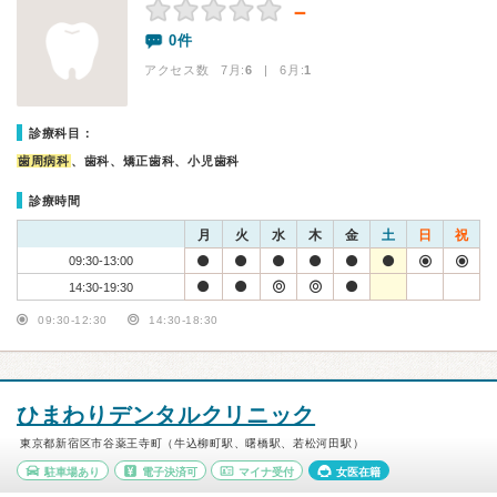
－
0件
アクセス数 7月:
6
| 6月:
1
診療科目：
歯周病科
、歯科、矯正歯科、小児歯科
診療時間
月
火
水
木
金
土
日
祝
09:30-13:00
14:30-19:30
09:30-12:30
14:30-18:30
ひまわりデンタルクリニック
東京都新宿区市谷薬王寺町（牛込柳町駅、曙橋駅、若松河田駅）
駐車場あり
電子決済可
マイナ受付
女医在籍