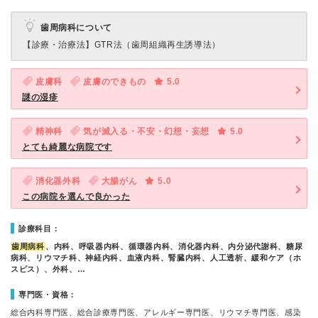
歯周病科について
【診療・治療法】
GTR法（歯周組織再生誘導法）
皮膚科
皮膚のできもの
5.0
謎の湿疹
精神科
気が滅入る・不安・幻想・妄想
5.0
とても綺麗な病院です
消化器外科
大腸がん
5.0
この病院を選んで良かった
診療科目：
歯周病科
、内科、呼吸器内科、循環器内科、消化器内科、内分泌代謝科、糖尿
病科、リウマチ科、神経内科、血液内科、腎臓内科、人工透析、緩和ケア（ホ
スピス）、外科、…
専門医・資格：
総合内科専門医、総合診療専門医、アレルギー専門医、リウマチ専門医、感染