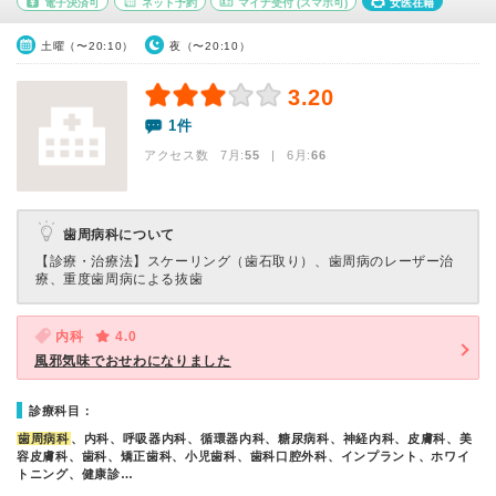
電子決済可
ネット予約
マイナ受付
(スマホ可)
女医在籍
土曜（〜20:10）
夜（〜20:10）
3.20
1件
アクセス数 7月:
55
| 6月:
66
歯周病科について
【診療・治療法】
スケーリング（歯石取り）、歯周病のレーザー治
療、重度歯周病による抜歯
内科
4.0
風邪気味でおせわになりました
診療科目：
歯周病科
、内科、呼吸器内科、循環器内科、糖尿病科、神経内科、皮膚科、美
容皮膚科、歯科、矯正歯科、小児歯科、歯科口腔外科、インプラント、ホワイ
トニング、健康診…