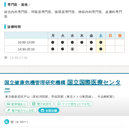
専門医・資格：
総合内科専門医、呼吸器専門医、循環器専門医、神経内科専門医、皮膚科専門
医
診療時間
月
火
水
木
金
土
日
祝
10:00-13:00
14:30-20:10
14:30-17:00
国立国際医療センタ
国立健康危機管理研究機構
ー
東京都新宿区戸山（若松河田駅、早稲田駅（東京メトロ東西線）、牛込柳町駅）
駐車場あり
電子決済可
マイナ受付
(スマホ可)
電子処方せん対応
女医在籍
朝（8:30〜）