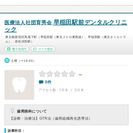
早稲田駅前デンタルクリニ
医療法人社団育秀会
ック
東京都新宿区馬場下町（早稲田駅（東京メトロ東西線）、早稲田駅（東京さくらトラ
ム）、若松河田駅）
電子決済可
マイナ受付
土曜（〜18:00）
－
0件
アクセス数 7月:
5
| 6月:
5
歯周病科について
【診療・治療法】
GTR法（歯周組織再生誘導法）
診療科目：