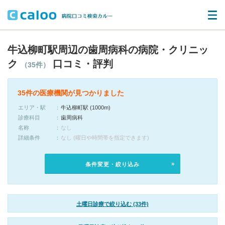
牛込柳町駅周辺の歯周病科の病院・クリニッ
ク
口コミ・評判
（35件）
35件の医療機関が見つかりました
エリア・駅
牛込柳町駅 (1000m)
診療科目
歯周病科
名称
なし
詳細条件
なし (曜日や時間帯を指定できます)
条件変更・絞り込み
土曜日診療で絞り込む (33件)