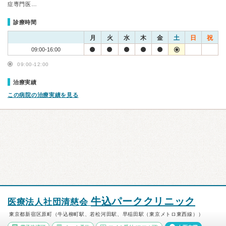
症専門医…
診療時間
月
火
水
木
金
土
日
祝
09:00-16:00
09:00-12:00
治療実績
この病院の治療実績を見る
牛込パーククリニック
医療法人社団清慈会
東京都新宿区原町（牛込柳町駅、若松河田駅、早稲田駅（東京メトロ東西線））