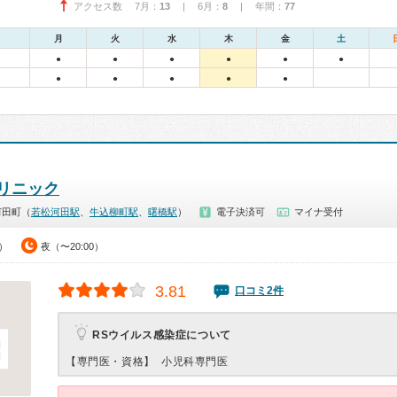
アクセス数 7月：
13
| 6月：
8
| 年間：
77
月
火
水
木
金
土
●
●
●
●
●
●
●
●
●
●
●
リニック
河田町（
若松河田駅
、
牛込柳町駅
、
曙橋駅
）
電子決済可
マイナ受付
0）
夜（〜20:00）
3.81
口コミ2件
RSウイルス感染症について
【専門医・資格】
小児科専門医