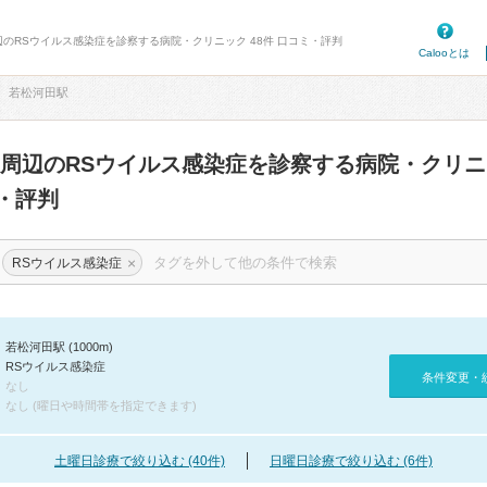
辺のRSウイルス感染症を診察する病院・クリニック 48件 口コミ・評判
Calooとは
若松河田駅
周辺のRSウイルス感染症を診察する病院・クリ
・評判
×
RSウイルス感染症
若松河田駅 (1000m)
RSウイルス感染症
条件変更・
なし
なし (曜日や時間帯を指定できます)
土曜日診療で絞り込む (40件)
日曜日診療で絞り込む (6件)