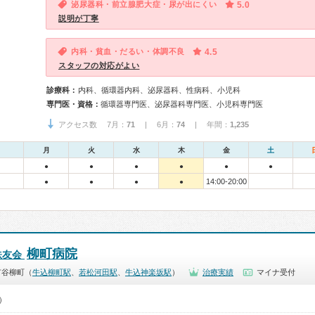
泌尿器科・前立腺肥大症・尿が出にくい
5.0
説明が丁寧
内科・貧血・だるい・体調不良
4.5
スタッフの対応がよい
診療科：
内科、循環器内科、泌尿器科、性病科、小児科
専門医・資格：
循環器専門医、泌尿器科専門医、小児科専門医
アクセス数 7月：
71
| 6月：
74
| 年間：
1,235
月
火
水
木
金
土
●
●
●
●
●
●
14:00-20:00
●
●
●
●
柳町病院
鉄友会
市谷柳町（
牛込柳町駅
、
若松河田駅
、
牛込神楽坂駅
）
治療実績
マイナ受付
0）