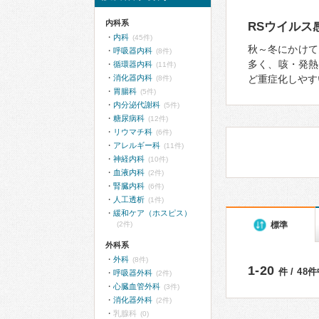
内科系
RSウイルス
内科
(45件)
秋～冬にかけて
呼吸器内科
(8件)
多く、咳・発熱
循環器内科
(11件)
消化器内科
ど重症化しやす
(8件)
胃腸科
(5件)
内分泌代謝科
(5件)
糖尿病科
(12件)
リウマチ科
(6件)
アレルギー科
(11件)
神経内科
(10件)
血液内科
(2件)
腎臓内科
(6件)
人工透析
(1件)
緩和ケア（ホスピス）
標準
(2件)
外科系
外科
(8件)
1-20
件 / 48
呼吸器外科
(2件)
心臓血管外科
(3件)
消化器外科
(2件)
乳腺科
(0)