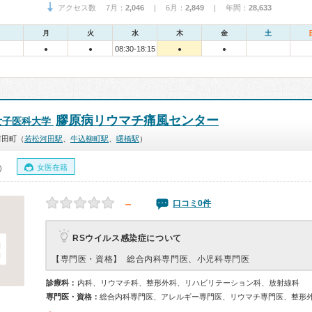
アクセス数 7月：
2,046
| 6月：
2,849
| 年間：
28,633
月
火
水
木
金
土
08:30-18:15
●
●
●
●
膠原病リウマチ痛風センター
女子医科大学
河田町（
若松河田駅
、
牛込柳町駅
、
曙橋駅
）
女医在籍
0）
－
口コミ0件
RSウイルス感染症について
【専門医・資格】
総合内科専門医、小児科専門医
診療科：
内科、リウマチ科、整形外科、リハビリテーション科、放射線科
専門医・資格：