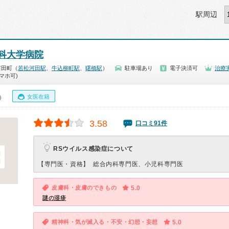
駅周辺
科大学病院
河田町（
若松河田駅
、
牛込柳町駅
、
曙橋駅
）
駐車場あり
電子決済可
治療
マホ可)
女医在籍
0）
3.58
口コミ91件
RSウイルス感染症について
【専門医・資格】
総合内科専門医、小児科専門医
皮膚科・皮膚のできもの
5.0
謎の湿疹
精神科・気が滅入る・不安・幻想・妄想
5.0