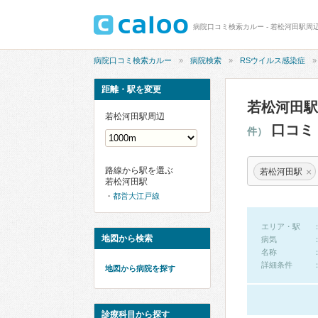
病院口コミ検索カルー - 若松河田駅周
病院口コミ検索カルー
病院検索
RSウイルス感染症
距離・駅を変更
若松河田駅
若松河田駅周辺
口コミ
件）
路線から駅を選ぶ
×
若松河田駅
若松河田駅
都営大江戸線
エリア・駅
地図から検索
病気
名称
詳細条件
地図から病院を探す
診療科目から探す