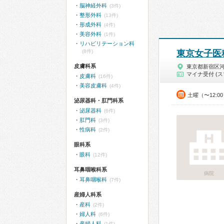
脳神経外科
(3件)
整形外科
(13件)
形成外科
(4件)
美容外科
(1件)
リハビリテーション科
(8件)
東京女子医
皮膚科系
東京都新宿区
マイナ受付 (ス
皮膚科
(16件)
美容皮膚科
(4件)
土曜（〜12:0
泌尿器科・肛門科系
泌尿器科
(6件)
肛門科
(3件)
性病科
(2件)
眼科系
眼科
(12件)
耳鼻咽喉科系
病院
耳鼻咽喉科
(7件)
産婦人科系
産科
(2件)
婦人科
(6件)
産婦人科
(1件)