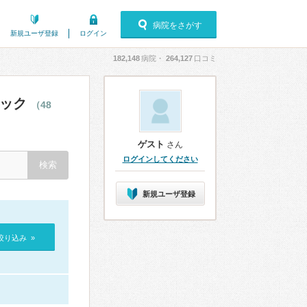
病院をさがす
新規ユーザ登録
ログイン
182,148
病院・
264,127
口コミ
ニック
（48
ゲスト
さん
ログインしてください
新規ユーザ登録
絞り込み »