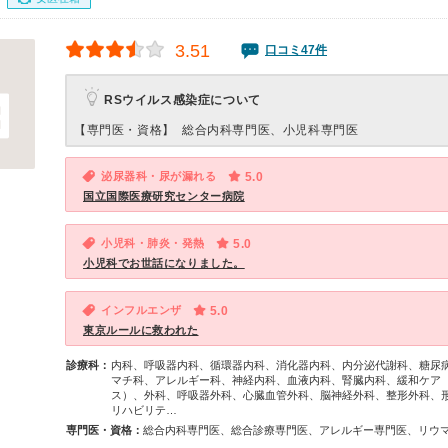
3.51
口コミ47件
RSウイルス感染症について
【専門医・資格】
総合内科専門医、小児科専門医
泌尿器科・尿が漏れる
5.0
国立国際医療研究センター病院
小児科・肺炎・発熱
5.0
小児科でお世話になりました。
インフルエンザ
5.0
東京ルールに救われた
診療科：
内科、呼吸器内科、循環器内科、消化器内科、内分泌代謝科、糖尿
マチ科、アレルギー科、神経内科、血液内科、腎臓内科、緩和ケア
ス）、外科、呼吸器外科、心臓血管外科、脳神経外科、整形外科、
リハビリテ…
専門医・資格：