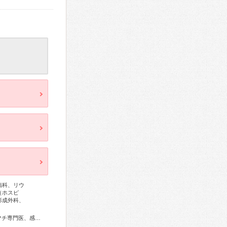
病科、リウ
（ホスピ
形成外科、
総合内科専門医、総合診療専門医、アレルギー専門医、リウマチ専門医、感染症専門医、血液専門医、外科専門医、糖尿病専門医、内分泌代謝科専門医、呼吸器専門医、呼吸器外科専門医、気管支鏡専門医、循環器専門医、心臓血管外科専門医、高血圧専門医、不整脈専門医、消化器病専門医、消化器外科専門医、肝臓専門医、大腸肛門病専門医、消化器内視鏡専門医、泌尿器科専門医、腎臓専門医、透析専門医、脳血管内治療専門医、神経内科専門医、脳神経外科専門医、頭痛専門医、整形外科専門医、リハビリテーション科専門医、脊椎脊髄外科専門医、形成外科専門医、皮膚科専門医、眼科専門医、気管食道科専門医、耳鼻咽喉科専門医、産婦人科専門医、婦人科腫瘍専門医、生殖医療専門医、乳腺専門医、産科婦人科腹腔鏡技術認定医、女性ヘルスケア専門医、周産期(新生児)専門医、小児科専門医、小児神経専門医、小児血液・がん専門医、老年病専門医、老年精神専門医、一般病院連携精神医学専門医、精神科専門医、心療内科専門医、麻酔科専門医、ペインクリニック専門医、緩和医療専門医、超音波専門医、病理専門医、口腔外科専門医、核医学専門医、放射線科専門医、臨床遺伝専門医、救急科専門医、がん薬物療法専門医、がん治療認定医