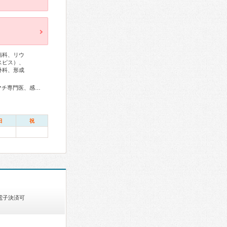
病科、リウ
スピス）、
外科、形成
総合内科専門医、総合診療専門医、アレルギー専門医、リウマチ専門医、感染症専門医、血液専門医、外科専門医、糖尿病専門医、内分泌代謝科専門医、甲状腺専門医、呼吸器専門医、呼吸器外科専門医、気管支鏡専門医、循環器専門医、心臓血管外科専門医、高血圧専門医、不整脈専門医、消化器病専門医、消化器外科専門医、肝臓専門医、大腸肛門病専門医、消化器内視鏡専門医、泌尿器科専門医、腎臓専門医、透析専門医、脳血管内治療専門医、神経内科専門医、脳神経外科専門医、頭痛専門医、てんかん専門医、整形外科専門医、リハビリテーション科専門医、脊椎脊髄外科専門医、形成外科専門医、熱傷専門医、皮膚科専門医、眼科専門医、気管食道科専門医、耳鼻咽喉科専門医、産婦人科専門医、婦人科腫瘍専門医、生殖医療専門医、乳腺専門医、産科婦人科腹腔鏡技術認定医、女性ヘルスケア専門医、周産期(新生児)専門医、小児科専門医、小児外科専門医、小児神経専門医、老年病専門医、認知症専門医、一般病院連携精神医学専門医、精神科専門医、麻酔科専門医、ペインクリニック専門医、緩和医療専門医、細胞診専門医、超音波専門医、病理専門医、口腔外科専門医、口腔インプラント専門医、レーザー専門医、核医学専門医、放射線科専門医、臨床遺伝専門医、救急科専門医、漢方専門医、がん薬物療法専門医、がん治療認定医、日本睡眠学会専門医
日
祝
電子決済可