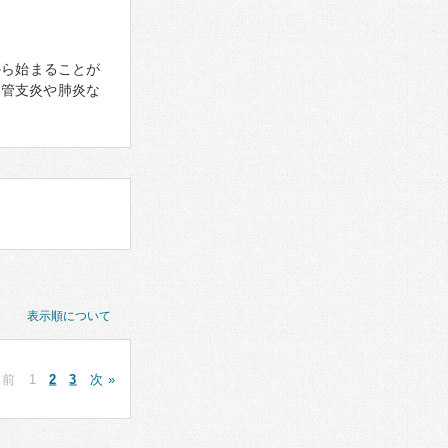
から始まることが
気管支炎や肺炎な
表示順について
 前
1
2
3
次 »