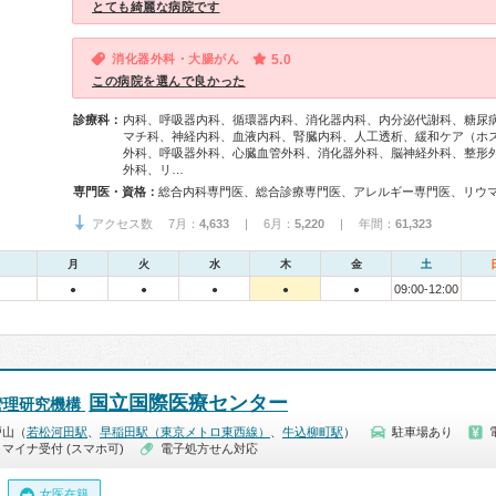
とても綺麗な病院です
消化器外科・大腸がん
5.0
この病院を選んで良かった
診療科：
内科、呼吸器内科、循環器内科、消化器内科、内分泌代謝科、糖尿
マチ科、神経内科、血液内科、腎臓内科、人工透析、緩和ケア（ホ
外科、呼吸器外科、心臓血管外科、消化器外科、脳神経外科、整形
外科、リ…
専門医・資格：
アクセス数 7月：
4,633
| 6月：
5,220
| 年間：
61,323
月
火
水
木
金
土
09:00-12:00
●
●
●
●
●
国立国際医療センター
管理研究機構
戸山（
若松河田駅
、
早稲田駅（東京メトロ東西線）
、
牛込柳町駅
）
駐車場あり
マイナ受付 (スマホ可)
電子処方せん対応
女医在籍