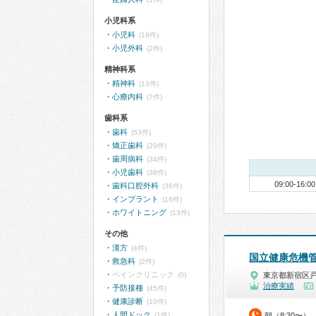
小児科系
小児科
(18件)
小児外科
(2件)
精神科系
精神科
(13件)
心療内科
(7件)
歯科系
歯科
(63件)
矯正歯科
(29件)
歯周病科
(34件)
小児歯科
(38件)
09:00-16:00
歯科口腔外科
(36件)
インプラント
(16件)
ホワイトニング
(13件)
その他
漢方
(4件)
国立健康危機
救急科
(2件)
ペインクリニック
(0)
東京都新宿区
治療実績
予防接種
(45件)
健康診断
(10件)
人間ドック
(1件)
朝（8:30〜）