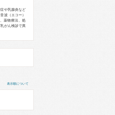
腺症や乳腺炎など
超音波（エコー）
、薬物療法、処
、乳がん検診で異
表示順について