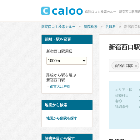
病院口コミ検索カルー - 新宿西口駅周
病院口コミ検索カルー
病院検索
乳腺科
新宿西口
距離・駅を変更
新宿西口
新宿西口駅周辺
×
新宿西口駅
路線から駅を選ぶ
新宿西口駅
都営大江戸線
エリア・駅
診療科目
名称
地図から検索
詳細条件
地図から病院を探す
診療科目から探す