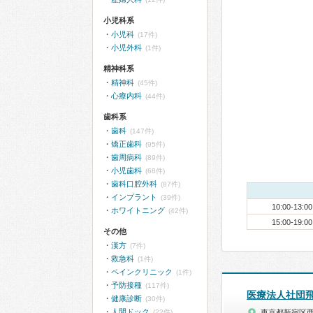
小児科系
小児科
(17件)
小児外科
(1件)
精神科系
精神科
(45件)
心療内科
(44件)
歯科系
歯科
(147件)
矯正歯科
(95件)
歯周病科
(89件)
小児歯科
(68件)
歯科口腔外科
(87件)
インプラント
(39件)
10:00-13:00
ホワイトニング
(42件)
15:00-19:00
その他
漢方
(7件)
救急科
(1件)
ペインクリニック
(1件)
予防接種
(117件)
医療法人社団
健康診断
(30件)
人間ドック
(22件)
東京都新宿区