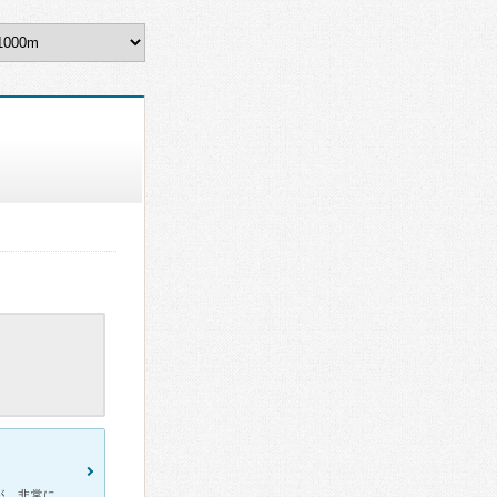
パク先生に診ていただきました。結果的に乳がんの診断となりましたが、非常に親身に対応してくださり、検査から説明まで一貫して丁寧でした。 特に良かった点は以下です。 ・対応のスピード：診断プロセス