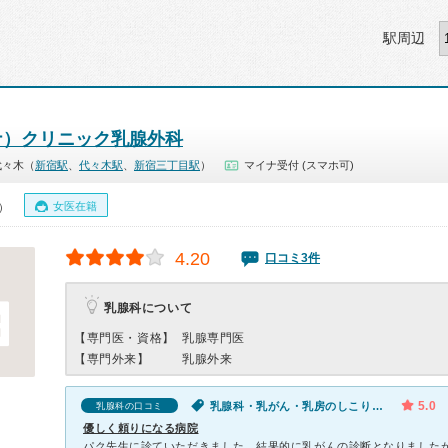
駅周辺
ハナ）クリニック乳腺外科
代々木（
新宿駅
、
代々木駅
、
新宿三丁目駅
）
マイナ受付 (スマホ可)
女医在籍
0）
4.20
口コミ3件
乳腺科について
【専門医・資格】
乳腺専門医
【専門外来】
乳腺外来
5.0
乳腺科・乳がん・乳房のしこり（女性）
乳腺科の口コミ
優しく頼りになる病院