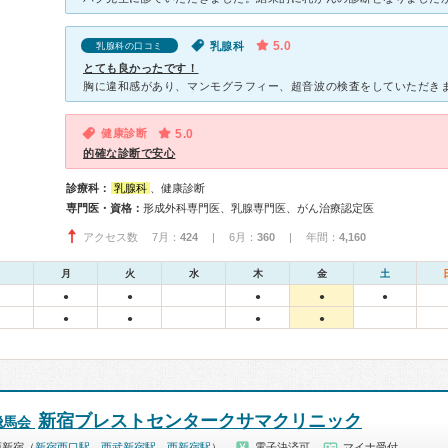
5.0
乳腺科
乳腺科の口コミ
とても良かったです！
健康診断
5.0
的確な診断で安心
診療科：
乳腺科
、健康診断
専門医・資格：
形成外科専門医、乳腺専門医、がん治療認定医
アクセス数 7月：
424
| 6月：
360
| 年間：
4,160
月
火
水
木
金
土
●
●
●
●
●
●
●
●
●
新宿ブレストセンタークサマクリニック
飛馬会
西新宿（
新宿西口駅
、
西武新宿駅
、
西新宿駅
）
電子決済可
マイナ受付