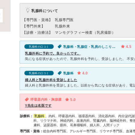
乳腺科について
【専門医・資格】
乳腺専門医
【専門外来】
乳腺外来
【診療・治療法】
マンモグラフィー検査（乳房撮影）
4.5
乳腺科・乳腺症・乳房のしこり（女性）
乳腺科の口コミ
乳腺外科に予約で。良かったです。
4.0
乳腺科
乳腺科の口コミ
婦人科と乳腺外科を受診しました
呼吸器内科・胸腺腫
5.0
Y先生は名医です
診療科：
乳腺科
、内科、呼吸器内科、循環器内科、消化器内科、内分泌代謝
科、リウマチ科、神経内科、血液内科、腎臓内科、脳神経外科、整
膚科、泌尿器科、眼科、耳鼻咽喉科、婦人科、人間ドック
専門医・資格：