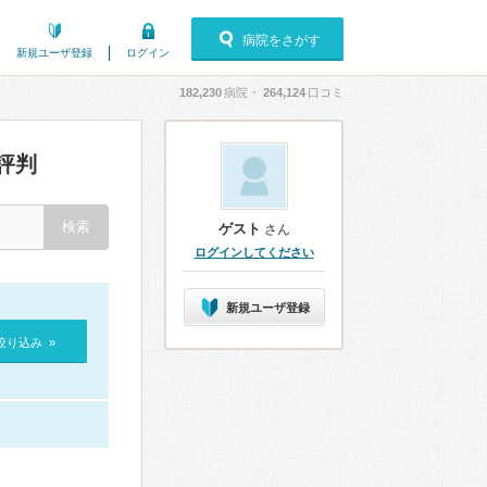
病院をさがす
新規ユーザ登録
ログイン
182,230
病院・
264,124
口コミ
評判
ゲスト
さん
ログインしてください
新規ユーザ登録
絞り込み »