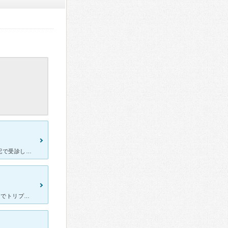
胸にしこりがあり、時折痛みを感じるようになったため、乳がんが心配で受診しました。初診でもネットで予約できました。少しビルの入り口が分かりづらいので調べてから行くことをおすすめします。院内は少し古い建物
術後10年が先月20日で無事に過ぎました ステージ2aリンパ節転移無しでトリプルネガティブのタイプの乳ガンでした 先日一年に一度の定期検診を受け先生から10年無事に再発することなく経過してますから