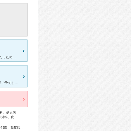
気になる症状があったので、乳腺外科を予約し、受診しました。 不安だったので急いで診ていただきたいとお願いしたところ、翌日には予約できました。 待ち時間も短く、検査も説明も丁寧で良かったです。 と
婦人科と乳腺外科を受診しました。以前から気になる症状があり、電話で予約し受診しました。乳腺外科のある病院は少ないので、ネットで色々と探し辿り着いた病院です。 婦人科では予約時に医師を男性か女性か指名
科、糖尿病
形外科、皮
総合内科専門医、アレルギー専門医、リウマチ専門医、血液専門医、糖尿病専門医、内分泌代謝科専門医、呼吸器専門医、循環器専門医、消化器病専門医、肝臓専門医、消化器内視鏡専門医、泌尿器科専門医、腎臓専門医、脳神経外科専門医、整形外科専門医、リハビリテーション科専門医、皮膚科専門医、眼科専門医、気管食道科専門医、耳鼻咽喉科専門医、産婦人科専門医、乳腺専門医、老年病専門医、超音波専門医、病理専門医、漢方専門医、がん治療認定医