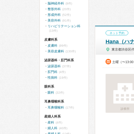
脳神経外科
(9件)
整形外科
(20件)
形成外科
(52件)
美容外科
(91件)
リハビリテーション科
(13件)
ネット予約
皮膚科系
Hana（
皮膚科
(99件)
東京都渋谷区
美容皮膚科
(130件)
泌尿器科・肛門科系
土曜（〜13:0
泌尿器科
(37件)
肛門科
(4件)
性病科
(19件)
眼科系
眼科
(32件)
耳鼻咽喉科系
耳鼻咽喉科
(17件)
診療所
産婦人科系
産科
(4件)
婦人科
(40件)
産婦人科
(12件)