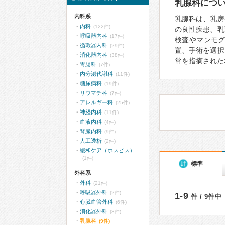
乳腺科につ
内科系
乳腺科は、乳房
内科
(122件)
の良性疾患、乳
呼吸器内科
(17件)
検査やマンモ
循環器内科
(29件)
置、手術を選択
消化器内科
(38件)
常を指摘された
胃腸科
(7件)
内分泌代謝科
(11件)
糖尿病科
(19件)
リウマチ科
(7件)
アレルギー科
(25件)
神経内科
(11件)
血液内科
(4件)
腎臓内科
(9件)
人工透析
(2件)
緩和ケア（ホスピス）
(1件)
標準
外科系
外科
(21件)
呼吸器外科
(2件)
1-9
件 / 9件中
心臓血管外科
(6件)
消化器外科
(3件)
乳腺科
(9件)