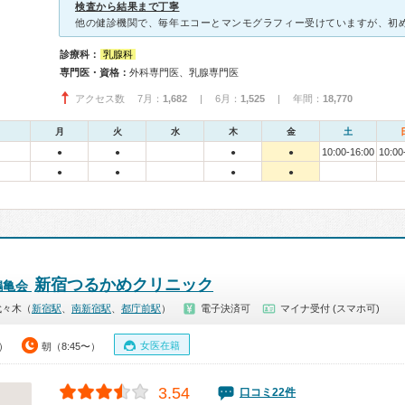
検査から結果まで丁寧
診療科：
乳腺科
専門医・資格：
外科専門医、乳腺専門医
アクセス数 7月：
1,682
| 6月：
1,525
| 年間：
18,770
月
火
水
木
金
土
10:00-16:00
10:00
●
●
●
●
●
●
●
●
新宿つるかめクリニック
鶴亀会
代々木（
新宿駅
、
南新宿駅
、
都庁前駅
）
電子決済可
マイナ受付 (スマホ可)
女医在籍
0）
朝（8:45〜）
3.54
口コミ22件