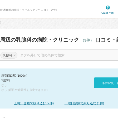
辺の乳腺科の病院・クリニック 9件 口コミ・評判
Calooとは
駅
駅周辺の乳腺科の病院・クリニック
口コミ・
（9件）
×
乳腺科
新宿西口駅 (1000m)
乳腺科
条件変更・
なし
なし (曜日や時間帯を指定できます)
土曜日診療で絞り込む (7件)
日曜日診療で絞り込む (1件)