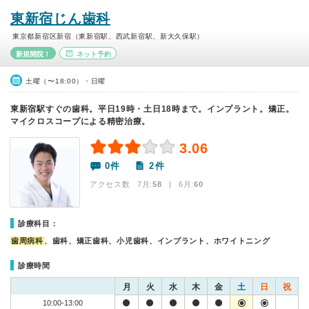
東新宿じん歯科
東京都新宿区新宿（東新宿駅、西武新宿駅、新大久保駅）
新規開院！
ネット予約
土曜（〜18:00）・日曜
東新宿駅すぐの歯科。平日19時・土日18時まで。インプラント。矯正。
マイクロスコープによる精密治療。
3.06
0件
2件
アクセス数 7月:
58
| 6月:
60
診療科目：
歯周病科
、歯科、矯正歯科、小児歯科、インプラント、ホワイトニング
診療時間
月
火
水
木
金
土
日
祝
10:00-13:00