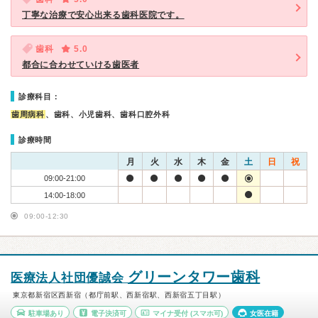
丁寧な治療で安心出来る歯科医院です。
歯科
5.0
都合に合わせていける歯医者
診療科目：
歯周病科
、歯科、小児歯科、歯科口腔外科
診療時間
月
火
水
木
金
土
日
祝
09:00-21:00
14:00-18:00
09:00-12:30
グリーンタワー歯科
医療法人社団優誠会
東京都新宿区西新宿（都庁前駅、西新宿駅、西新宿五丁目駅）
駐車場あり
電子決済可
マイナ受付
(スマホ可)
女医在籍