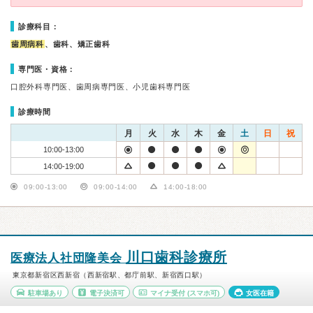
診療科目：
歯周病科
、歯科、矯正歯科
専門医・資格：
口腔外科専門医、歯周病専門医、小児歯科専門医
診療時間
月
火
水
木
金
土
日
祝
10:00-13:00
14:00-19:00
09:00-13:00
09:00-14:00
14:00-18:00
川口歯科診療所
医療法人社団隆美会
東京都新宿区西新宿（西新宿駅、都庁前駅、新宿西口駅）
駐車場あり
電子決済可
マイナ受付
(スマホ可)
女医在籍