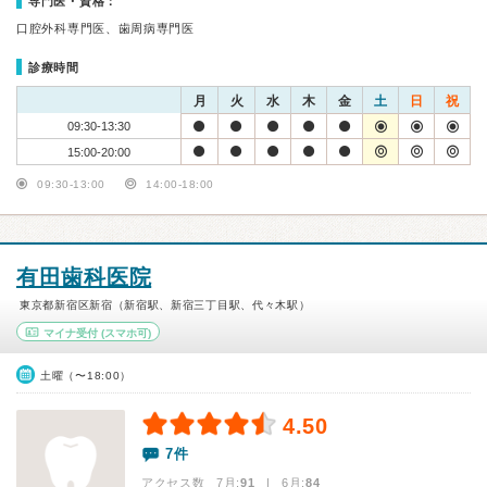
専門医・資格：
口腔外科専門医、歯周病専門医
診療時間
月
火
水
木
金
土
日
祝
09:30-13:30
15:00-20:00
09:30-13:00
14:00-18:00
有田歯科医院
東京都新宿区新宿（新宿駅、新宿三丁目駅、代々木駅）
マイナ受付
(スマホ可)
土曜（〜18:00）
4.50
7件
アクセス数 7月:
91
| 6月:
84