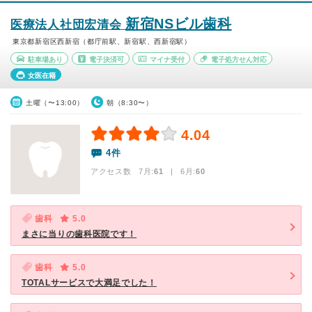
新宿NSビル歯科
医療法人社団宏清会
東京都新宿区西新宿（都庁前駅、新宿駅、西新宿駅）
駐車場あり
電子決済可
マイナ受付
電子処方せん対応
女医在籍
土曜（〜13:00）
朝（8:30〜）
4.04
4件
アクセス数 7月:
61
| 6月:
60
歯科
5.0
まさに当りの歯科医院です！
歯科
5.0
TOTALサービスで大満足でした！