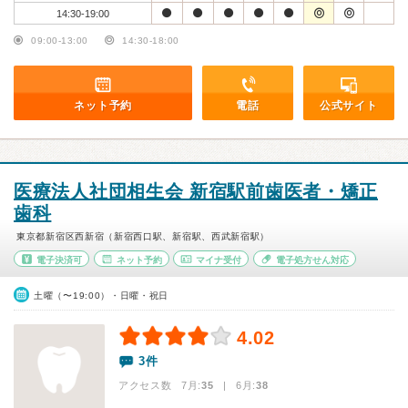
14:30-19:00
09:00-13:00
14:30-18:00
ネット予約
電話
公式サイト
医療法人社団相生会 新宿駅前歯医者・矯正
歯科
東京都新宿区西新宿（新宿西口駅、新宿駅、西武新宿駅）
電子決済可
ネット予約
マイナ受付
電子処方せん対応
土曜（〜19:00）・日曜・祝日
4.02
3件
アクセス数 7月:
35
| 6月:
38