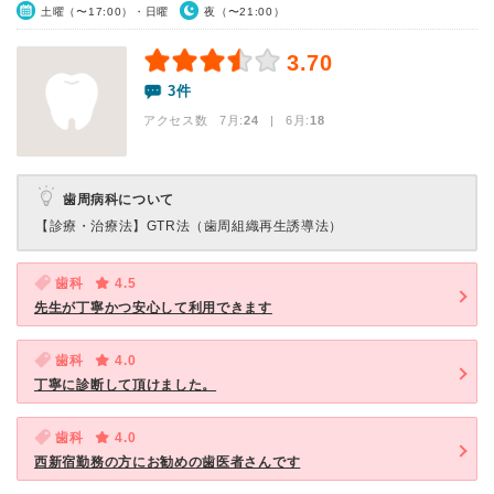
土曜（〜17:00）・日曜
夜（〜21:00）
3.70
3件
アクセス数 7月:
24
| 6月:
18
歯周病科について
【診療・治療法】
GTR法（歯周組織再生誘導法）
歯科
4.5
先生が丁寧かつ安心して利用できます
歯科
4.0
丁寧に診断して頂けました。
歯科
4.0
西新宿勤務の方にお勧めの歯医者さんです