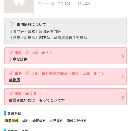
アクセス数 7月:
108
| 6月:
124
歯周病科について
【専門医・資格】
歯周病専門医
【診療・治療法】
GTR法（歯周組織再生誘導法）
歯科
虫歯
5.0
丁寧な診療
歯科
口臭・歯と歯茎の痛み・腫れ・出血
4.5
歯周病
歯科
4.5
歯医者嫌いには、もってこいです
診療科目：
歯周病科
、歯科、矯正歯科、小児歯科、歯科口腔外科