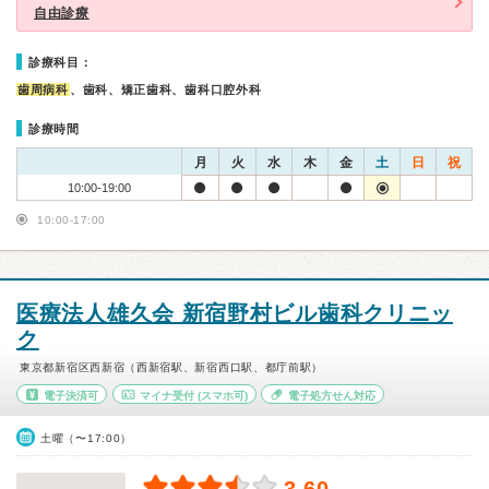
自由診療
診療科目：
歯周病科
、歯科、矯正歯科、歯科口腔外科
診療時間
月
火
水
木
金
土
日
祝
10:00-19:00
10:00-17:00
医療法人雄久会 新宿野村ビル歯科クリニッ
ク
東京都新宿区西新宿（西新宿駅、新宿西口駅、都庁前駅）
電子決済可
マイナ受付
(スマホ可)
電子処方せん対応
土曜（〜17:00）