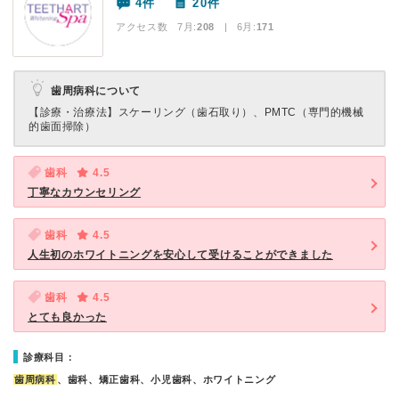
4件
20件
アクセス数 7月:
208
| 6月:
171
歯周病科について
【診療・治療法】
スケーリング（歯石取り）、PMTC（専門的機械
的歯面掃除）
歯科
4.5
丁寧なカウンセリング
歯科
4.5
人生初のホワイトニングを安心して受けることができました
歯科
4.5
とても良かった
診療科目：
歯周病科
、歯科、矯正歯科、小児歯科、ホワイトニング