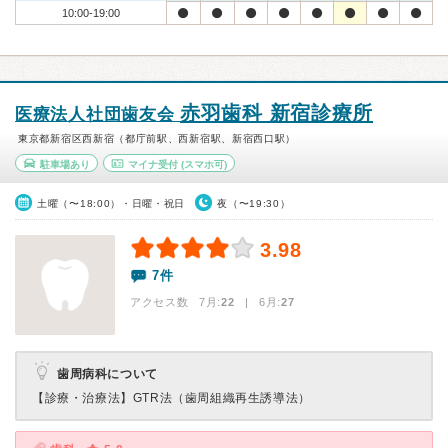
10:00-19:00
赤羽歯科 新宿診療所
医療法人社団歯友会
東京都新宿区西新宿（都庁前駅、西新宿駅、新宿西口駅）
駐車場あり
マイナ受付
(スマホ可)
土曜（〜18:00）・日曜・祝日
夜（〜19:30）
3.98
7件
アクセス数 7月:
22
| 6月:
27
歯周病科について
【診療・治療法】
GTR法（歯周組織再生誘導法）