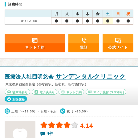
診療時間
月
火
水
木
金
土
日
祝
10:00-20:00
ネット予約
電話
公式サイト
サンデンタルクリニック
医療法人社団明悠会
東京都新宿区西新宿（都庁前駅、新宿駅、新宿西口駅）
駐車場あり
電子決済可
ネット予約
マイナ受付
(スマホ可)
女医在籍
土曜（〜18:00）・日曜・祝日
夜（〜20:00）
4.14
4件