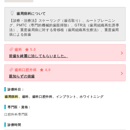
歯周病科について
【診療・治療法】
スケーリング（歯石取り）、ルートプレーニン
グ、PMTC（専門的機械的歯面掃除）、GTR法（歯周組織再生誘導
法）、重度歯周病に対する骨移植（歯周組織再生療法）、重度歯周
病による抜歯
歯科
5.0
前歯を綺麗に治してもらいました。
歯科口腔外科
4.0
親知らずの抜歯
診療科目：
歯周病科
、歯科、歯科口腔外科、インプラント、ホワイトニング
専門医・資格：
口腔外科専門医
診療時間