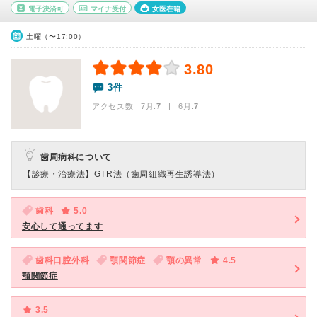
電子決済可
マイナ受付
女医在籍
土曜（〜17:00）
3.80
3件
アクセス数 7月:
7
| 6月:
7
歯周病科について
【診療・治療法】
GTR法（歯周組織再生誘導法）
歯科
5.0
安心して通ってます
歯科口腔外科
顎関節症
顎の異常
4.5
顎関節症
3.5