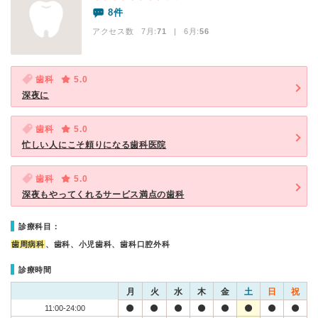
8件
アクセス数 7月:
71
| 6月:
56
歯科
5.0
深夜に
歯科
5.0
忙しい人にこそ頼りになる歯科医院
歯科
5.0
深夜もやってくれるサービス満点の歯科
診療科目：
歯周病科
、歯科、小児歯科、歯科口腔外科
診療時間
月
火
水
木
金
土
日
祝
11:00-24:00