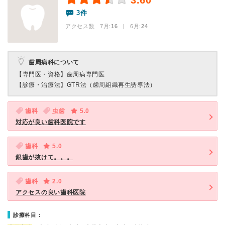
3.60
3件
アクセス数 7月:
16
| 6月:
24
歯周病科について
【専門医・資格】
歯周病専門医
【診療・治療法】
GTR法（歯周組織再生誘導法）
歯科
虫歯
5.0
対応が良い歯科医院です
歯科
5.0
銀歯が抜けて。。。
歯科
2.0
アクセスの良い歯科医院
診療科目：