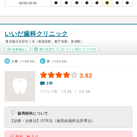
00:00-05:00
いいだ歯科クリニック
東京都渋谷区代々木（南新宿駅、都庁前駅、新宿駅）
駐車場あり
電子決済可
マイナ受付
(スマホ可)
土曜（〜18:00）
夜（〜21:00）
3.92
2件
アクセス数 7月:
21
| 6月:
20
歯周病科について
【診療・治療法】
GTR法（歯周組織再生誘導法）
歯科
5.0