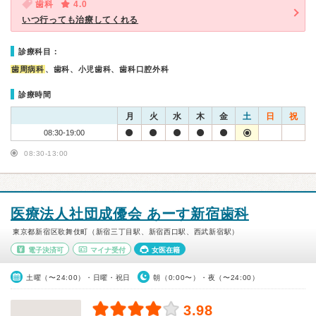
歯科
4.0
いつ行っても治療してくれる
診療科目：
歯周病科
、歯科、小児歯科、歯科口腔外科
診療時間
月
火
水
木
金
土
日
祝
08:30-19:00
08:30-13:00
医療法人社団成優会 あーす新宿歯科
東京都新宿区歌舞伎町（新宿三丁目駅、新宿西口駅、西武新宿駅）
電子決済可
マイナ受付
女医在籍
土曜（〜24:00）・日曜・祝日
朝（0:00〜）・夜（〜24:00）
3.98