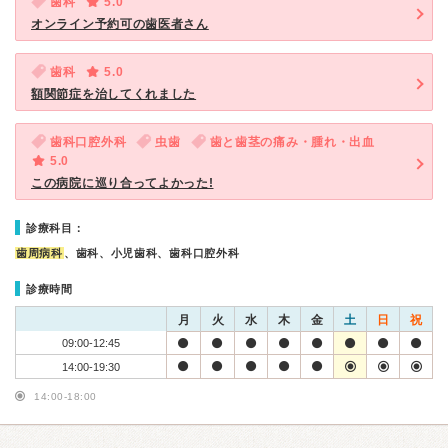
歯科
5.0
オンライン予約可の歯医者さん
歯科
5.0
額関節症を治してくれました
歯科口腔外科
虫歯
歯と歯茎の痛み・腫れ・出血
5.0
この病院に巡り合ってよかった!
診療科目：
歯周病科
、歯科、小児歯科、歯科口腔外科
診療時間
月
火
水
木
金
土
日
祝
09:00-12:45
14:00-19:30
14:00-18:00