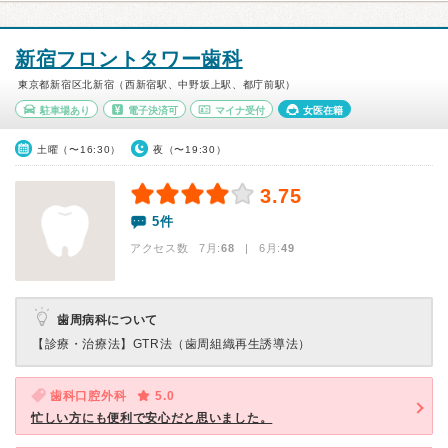
新宿フロントタワー歯科
東京都新宿区北新宿（西新宿駅、中野坂上駅、都庁前駅）
駐車場あり
電子決済可
マイナ受付
女医在籍
土曜（〜16:30）
夜（〜19:30）
3.75
5件
アクセス数 7月:
68
| 6月:
49
歯周病科について
【診療・治療法】
GTR法（歯周組織再生誘導法）
歯科口腔外科
5.0
忙しい方にも便利で安心だと思いました。