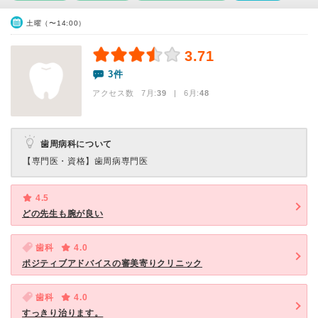
土曜（〜14:00）
3.71
3件
アクセス数 7月:
39
| 6月:
48
歯周病科について
【専門医・資格】
歯周病専門医
4.5
どの先生も腕が良い
歯科
4.0
ポジティブアドバイスの審美寄りクリニック
歯科
4.0
すっきり治ります。