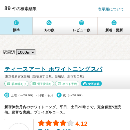
89
件の検索結果
表示順について
標準
★の数
レビュー数
新着・更新
駅周辺
ティースアート ホワイトニングスパ
東京都新宿区新宿（新宿三丁目駅、新宿駅、新宿西口駅）
駐車場あり
電子決済可
ネット予約
女医在籍
土曜（〜20:00）・日曜・祝日
夜（〜20:00）
新宿伊勢丹内のホワイトニング。平日、土日20時まで。完全個室5室完
備。豊富な実績。ブライダルコース。
4.12