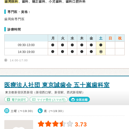
歯周病科
、歯科、矯正歯科、小児歯科、歯科口腔外科
専門医・資格：
歯周病専門医
診療時間
月
火
水
木
金
土
日
祝
09:30-13:00
14:30-19:00
14:00-17:00
医療法人社団 東京誠歯会 五十嵐歯科室
東京都新宿区西新宿（新宿西口駅、新宿駅、西武新宿駅）
電子決済可
マイナ受付
(スマホ可)
女医在籍
土曜（〜19:30）
夜（〜19:30）
3.73