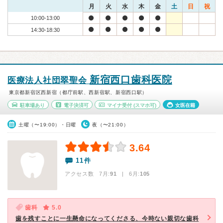
月
火
水
木
金
土
日
祝
10:00-13:00
14:30-18:30
新宿西口歯科医院
医療法人社団翠聖会
東京都新宿区西新宿（都庁前駅、西新宿駅、新宿西口駅）
駐車場あり
電子決済可
マイナ受付
(スマホ可)
女医在籍
土曜（〜19:00）・日曜
夜（〜21:00）
3.64
11件
アクセス数 7月:
91
| 6月:
105
歯科
5.0
歯を残すことに一生懸命になってくださる、今時ない親切な歯科