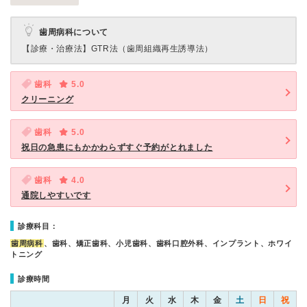
歯周病科について
【診療・治療法】
GTR法（歯周組織再生誘導法）
歯科
5.0
クリーニング
歯科
5.0
祝日の急患にもかかわらずすぐ予約がとれました
歯科
4.0
通院しやすいです
診療科目：
歯周病科
、歯科、矯正歯科、小児歯科、歯科口腔外科、インプラント、ホワイ
トニング
診療時間
月
火
水
木
金
土
日
祝