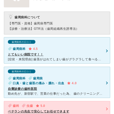
歯周病科について
【専門医・資格】
歯周病専門医
【診療・治療法】
GTR法（歯周組織再生誘導法）
歯周病科の口コミ
歯周病科
4.5
とてもいい病院です！！
[症状・来院理由] 歯茎がはれてしまい歯がグラグラして食べると痛みがあったので行きました。 [医師の診断・治療法] 歯周病が進行しているとのことで抜歯をしてもらいました。 [感想・費用・待ち時
歯周病科の口コミ
歯周病科
歯周病
口臭・歯と歯茎の痛み・腫れ・出血
4.0
自費診療の歯科医院
勤め先が、新宿駅で、営業の仕事だった為、 歯のクリーニングに定期的にかかってます。 歯の治療も、クリーニングも全て自費診療で、完全予約制です。 もともと歯周病がひどく、歯茎の痛み
歯科
虫歯
5.0
ベテランの先生で安心してお任せできます