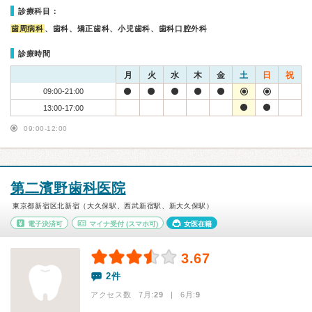
診療科目：
歯周病科
、歯科、矯正歯科、小児歯科、歯科口腔外科
診療時間
月
火
水
木
金
土
日
祝
09:00-21:00
13:00-17:00
09:00-12:00
第二濱野歯科医院
東京都新宿区北新宿（大久保駅、西武新宿駅、新大久保駅）
電子決済可
マイナ受付
(スマホ可)
女医在籍
3.67
2件
アクセス数 7月:
29
| 6月:
9