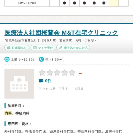
08:50-13:00
医療法人社団桜蘭会 M&T在宅クリニック
宮城県仙台市若林区舟丁（河原町駅、愛宕橋駅、長町一丁目駅）
駐車場あり
マイナ受付
電子処方せん対応
土曜（〜12:30）
朝（8:30〜）
－
0件
アクセス数 7月:
3
| 6月:
5
診療科目：
内科
、神経内科
専門医・資格：
外科専門医、呼吸器専門医、泌尿器科専門医、神経内科専門医、皮膚科専門