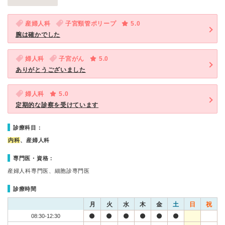
産婦人科
子宮頸管ポリープ
5.0
腕は確かでした
婦人科
子宮がん
5.0
ありがとうございました
婦人科
5.0
定期的な診察を受けています
診療科目：
内科
、産婦人科
専門医・資格：
産婦人科専門医、細胞診専門医
診療時間
月
火
水
木
金
土
日
祝
08:30-12:30