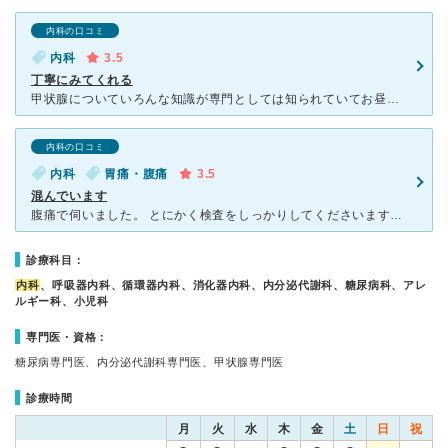
内科の口コミ
内科
3.5
丁寧にみてくれる
甲状腺についていろんな知識が専門としては知られていてお昼前が空いているので11時過ぎに行くと少し待つくらいですがそれ以外は年齢層が広い患者さんで待合室は混雑しています。先生は男性ですが丁寧な診察や検査
内科の口コミ
内科
胃痛・腹痛
3.5
混んでいます
腹痛で伺いました。 とにかく検査をしっかりしてくださいます。 腹痛で伺い、腹部エコーとレントゲン、血液検査をして頂きました。数値やレントゲンの画像を根拠に診察してくださるので非常に信頼がおけますが
診療科目：
内科
、呼吸器内科、循環器内科、消化器内科、内分泌代謝科、糖尿病科、アレ
ルギー科、小児科
専門医・資格：
糖尿病専門医、内分泌代謝科専門医、甲状腺専門医
診療時間
月
火
水
木
金
土
日
祝