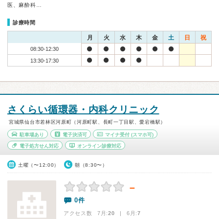
医、麻酔科…
診療時間
月
火
水
木
金
土
日
祝
08:30-12:30
13:30-17:30
さくらい循環器・内科クリニック
宮城県仙台市若林区河原町（河原町駅、長町一丁目駅、愛宕橋駅）
駐車場あり
電子決済可
マイナ受付
(スマホ可)
電子処方せん対応
オンライン診療対応
土曜（〜12:00）
朝（8:30〜）
－
0件
アクセス数 7月:
20
| 6月:
7