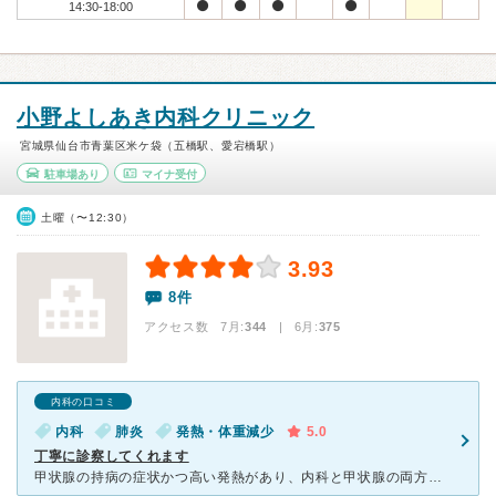
14:30-18:00
小野よしあき内科クリニック
宮城県仙台市青葉区米ケ袋（五橋駅、愛宕橋駅）
駐車場あり
マイナ受付
土曜（〜12:30）
3.93
8件
アクセス数 7月:
344
| 6月:
375
内科の口コミ
内科
肺炎
発熱・体重減少
5.0
丁寧に診察してくれます
甲状腺の持病の症状かつ高い発熱があり、内科と甲状腺の両方を診ていただけるこちらに伺いました。様々な検査をしてくださり、結果肺炎が見つかってこちらを利用して本当によかったです。 先生も丁寧に話を聞いて