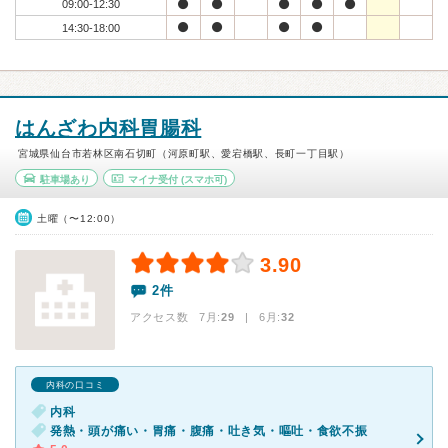
09:00-12:30
14:30-18:00
はんざわ内科胃腸科
宮城県仙台市若林区南石切町（河原町駅、愛宕橋駅、長町一丁目駅）
駐車場あり
マイナ受付
(スマホ可)
土曜（〜12:00）
3.90
2件
アクセス数 7月:
29
| 6月:
32
内科の口コミ
内科
発熱・頭が痛い・胃痛・腹痛・吐き気・嘔吐・食欲不振