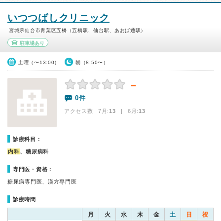
いつつばしクリニック
宮城県仙台市青葉区五橋（五橋駅、仙台駅、あおば通駅）
駐車場あり
土曜（〜13:00）
朝（8:50〜）
－
0件
アクセス数 7月:
13
| 6月:
13
診療科目：
内科
、糖尿病科
専門医・資格：
糖尿病専門医、漢方専門医
診療時間
月
火
水
木
金
土
日
祝