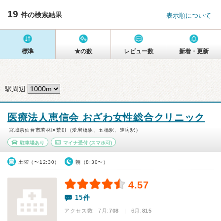
19
件の検索結果
表示順について
標準
★の数
レビュー数
新着・更新
駅周辺
医療法人恵信会 おざわ女性総合クリニック
宮城県仙台市若林区荒町（愛宕橋駅、五橋駅、連坊駅）
駐車場あり
マイナ受付
(スマホ可)
土曜（〜12:30）
朝（8:30〜）
4.57
15件
アクセス数 7月:
708
| 6月:
815