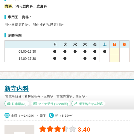
内科
、消化器内科、皮膚科
専門医・資格：
消化器病専門医、消化器内視鏡専門医
診療時間
月
火
水
木
金
土
日
祝
09:00-12:30
14:00-17:30
新寺内科
宮城県仙台市若林区新寺（五橋駅、宮城野通駅、仙台駅）
駐車場あり
マイナ受付
(スマホ可)
電子処方せん対応
土曜（〜14:30）・日曜
朝（8:30〜）
3.40