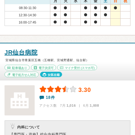
月
火
水
木
金
土
日
祝
08:30-11:30
12:30-14:30
16:00-17:45
JR仙台病院
宮城県仙台市青葉区五橋（五橋駅、宮城野通駅、仙台駅）
駐車場あり
電子決済可
マイナ受付
(スマホ可)
電子処方せん対応
女医在籍
3.30
18件
アクセス数 7月:
1,016
| 6月:
1,008
内科について
【専門医・資格】
総合内科専門医