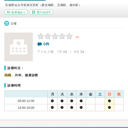
宮城県仙台市若林区荒町（愛宕橋駅、五橋駅、連坊駅）
駐車場あり
電子決済可
日曜
－
0件
アクセス数 7月:
10
| 6月:
16
診療科目：
内科
、外科、健康診断
診療時間
月
火
水
木
金
土
日
祝
09:00-12:00
14:00-18:00