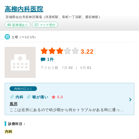
高柳内科医院
宮城県仙台市若林区堰場（河原町駅、長町一丁目駅、愛宕橋駅）
駐車場あり
マイナ受付
土曜（〜12:15）
3.22
1件
アクセス数 7月:
42
| 6月:
61
内科の口コミ
内科
喉が痛い
4.0
風邪
ここは近所にあるので幼少期から何かトラブルがある時に通っていました。先生は年配の男の先生です。広瀬川がある橋の手前にあるのですが駐車場はありますが、車も多い場所なので気を付けてください。私は今回風邪と
診療科目：
内科