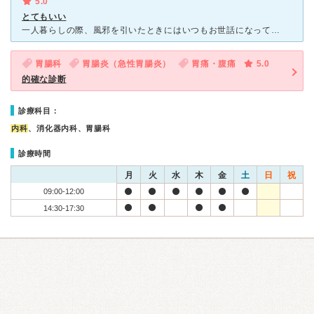
5.0
とてもいい
一人暮らしの際、風邪を引いたときにはいつもお世話になっていました。 待ち時間が短く、看護師さんも皆優しく対応してくださるので、風邪で不安になっているときにはとても助かりました。 先生もとてもお話し
胃腸科
胃腸炎（急性胃腸炎）
胃痛・腹痛
5.0
的確な診断
診療科目：
内科
、消化器内科、胃腸科
診療時間
月
火
水
木
金
土
日
祝
09:00-12:00
14:30-17:30