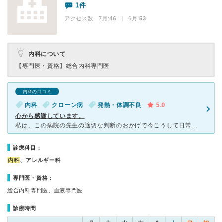
1件
アクセス数 7月:
46
| 6月:
53
内科について
【専門医・資格】
総合内科専門医
内科の口コミ
内科
クローン病
発熱・体調不良
5.0
心から感謝しています。
私は、この病院の先生の適切な判断のおかげで今こうして日常生活が出来ているのだと心の底から毎日感謝しています。伝える方法が無かったのでこちらに書かせて頂きます。原因不明の腹痛や、体調不良、不明熱(微熱)
診療科目：
内科
、アレルギー科
専門医・資格：
総合内科専門医、血液専門医
診療時間