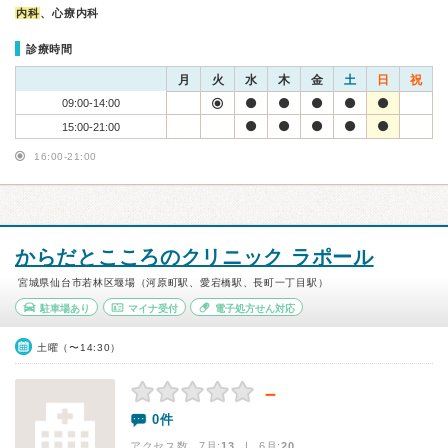
内科
、心療内科
診療時間
月
火
水
木
金
土
日
祝
09:00-14:00
15:00-21:00
16:00-21:00
からだとこころのクリニック ラポール
宮城県仙台市若林区堰場（河原町駅、愛宕橋駅、長町一丁目駅）
駐車場あり
マイナ受付
電子処方せん対応
土曜（〜14:30）
－
0件
アクセス数 7月:
13
| 6月:
20