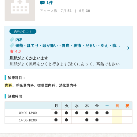
1件
アクセス数 7月:
51
| 6月:
30
内科の口コミ
内科
発熱・ほてり・頭が痛い・胃痛・腹痛・だるい・冷え・咳（セキ）・喉が痛い・食欲不振・体調不良
4.0
旦那がよくかよいます
旦那がよく風邪をひくと行きます(近くにあって、高熱でも歩いて自力で行ける範囲にある)。同じ建物内に1階に薬局、2階に歯医者と耳鼻咽喉科、3階にこのあらまち内科クリニックがあります。薬剤師さんと内科の先
診療科目：
内科
、呼吸器内科、循環器内科、消化器内科
診療時間
月
火
水
木
金
土
日
祝
09:00-13:00
14:30-18:00