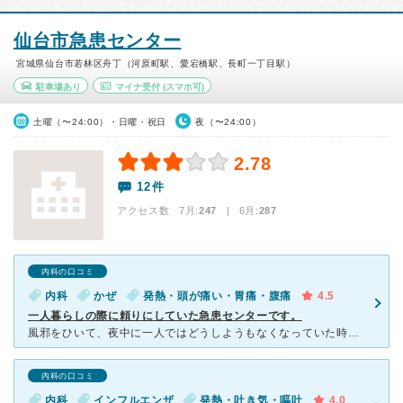
仙台市急患センター
宮城県仙台市若林区舟丁（河原町駅、愛宕橋駅、長町一丁目駅）
駐車場あり
マイナ受付
(スマホ可)
土曜（〜24:00）・日曜・祝日
夜（〜24:00）
2.78
12件
アクセス数 7月:
247
| 6月:
287
内科の口コミ
内科
かぜ
発熱・頭が痛い・胃痛・腹痛
4.5
一人暮らしの際に頼りにしていた急患センターです。
風邪をひいて、夜中に一人ではどうしようもなくなっていた時に来させていただきました。急患センターということもあって待ち時間はある程度長いですが、診てもらえると思うとそこもあまり気になりませんでした。
内科の口コミ
内科
インフルエンザ
発熱・吐き気・嘔吐
4.0