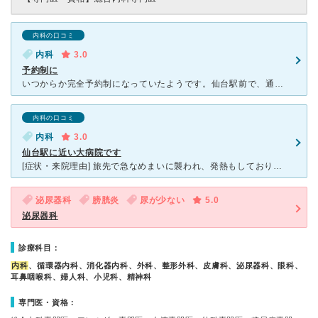
内科の口コミ
内科
3.0
予約制に
いつからか完全予約制になっていたようです。仙台駅前で、通いやすくよく利用していましたが、ここ何年かは、診療科が減ったり、科によっては、毎日の診療日ではなくなったりと、不便になりました。その割には、予約
内科の口コミ
内科
3.0
仙台駅に近い大病院です
[症状・来院理由] 旅先で急なめまいに襲われ、発熱もしており、どうも普通ではない体調だったので、近場のこちらの病院を受診しました。大病院なら、総合診療をやっておられるので、もし内科でなくても他の科が
泌尿器科
膀胱炎
尿が少ない
5.0
泌尿器科
診療科目：
内科
、循環器内科、消化器内科、外科、整形外科、皮膚科、泌尿器科、眼科、
耳鼻咽喉科、婦人科、小児科、精神科
専門医・資格：