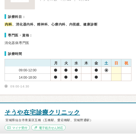
診療科目：
内科
、消化器内科、精神科、心療内科、内視鏡、健康診断
専門医・資格：
消化器病専門医
診療時間
月
火
水
木
金
土
日
祝
09:00-12:00
14:00-18:00
09:00-14:30
そうや在宅診療クリニック
宮城県仙台市青葉区五橋（五橋駅、愛宕橋駅、宮城野通駅）
マイナ受付
電子処方せん対応