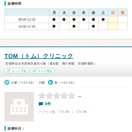
診療時間
月
火
水
木
金
土
日
祝
09:00-12:15
14:00-17:45
TOM（トム）クリニック
宮城県仙台市若林区連坊小路（連坊駅、榴ケ岡駅、宮城野通駅）
ネット予約
マイナ受付
土曜（〜21:00）・日曜
夜（〜21:00）
－
0件
アクセス数 7月:
39
| 6月:
49
診療科目：