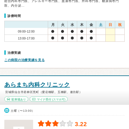
総合内科専門医、アレルギー専門医、血液専門医、外科専門医、糖尿病専門
医、内分泌…
診療時間
月
火
水
木
金
土
日
祝
09:00-12:00
13:00-17:00
治療実績
この病院の治療実績を見る
あらまち内科クリニック
宮城県仙台市若林区荒町（愛宕橋駅、五橋駅、連坊駅）
駐車場あり
マイナ受付
(スマホ可)
土曜（〜13:00）
3.22