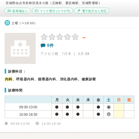
宮城県仙台市若林区清水小路（五橋駅、愛宕橋駅、宮城野通駅）
駐車場あり
マイナ受付
(スマホ可)
電子処方せん対応
土曜（〜16:00）
－
0件
アクセス数 7月:
9
| 6月:
19
診療科目：
内科
、呼吸器内科、循環器内科、消化器内科、健康診断
診療時間
月
火
水
木
金
土
日
祝
09:30-13:00
15:00-18:30
09:00-13:00
14:00-16:00