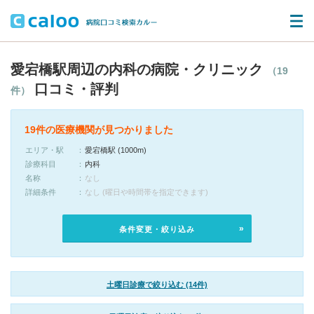
愛宕橋駅周辺の内科の病院・クリニック
（19
口コミ・評判
件）
19件の医療機関が見つかりました
エリア・駅
愛宕橋駅 (1000m)
診療科目
内科
名称
なし
詳細条件
なし (曜日や時間帯を指定できます)
条件変更・絞り込み
土曜日診療で絞り込む (14件)