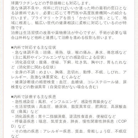
球菌ワクチンなどの予防接種にも対応します。
急な体調不良や、何科に行けばいいか迷った時の最初の窓口とな
る診療科であり、必要に応じて専門医や高度医療機関への紹介も
行います。プライマリ・ケアを担う「かかりつけ医」として、地
域に根差し、幅広い世代の健康相談に柔軟に対応しているのが特
徴です。
治療は生活習慣の改善や薬物療法が中心ですが、手術が必要な場
合は外科など他科と連携して治療を進める役割も担います。
■内科で対応する主な症状
・急な体調不良：頭痛、発熱、咳、喉の痛み、鼻水、倦怠感など
（主に風邪やインフルエンザなどの感染症による症状）
・消化器症状：腹痛、便秘、下痢、吐き気、胸やけ、胃もたれな
ど（消化管に関わる症状）
・全身の不調：めまい、胸痛、息切れ、動悸、不眠、しびれ、ア
レルギー、急激な体重変化、むくみなど
・健康診断後の精密検査：血圧、血糖値、コレステロール値、尿
検査などの数値異常（自覚症状がない場合も含む）
■内科で診療する主な疾患
・急性感染症：風邪、インフルエンザ、感染性胃腸炎など
・生活習慣病：高血圧、糖尿病、脂質異常症、肥満症、高尿酸血
症（痛風）など
・消化器疾患：胃十二指腸潰瘍、逆流性食道炎、便秘症など
・呼吸器疾患：喘息、気管支炎、肺炎、慢性閉塞性肺疾患（COP
D）など
・その他の疾患：アレルギー疾患、貧血、骨粗しょう症、不眠症
など