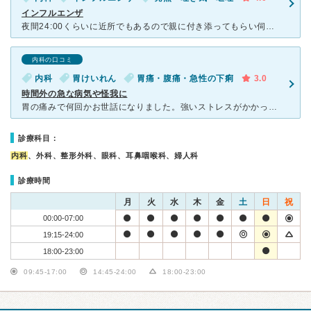
インフルエンザ
夜間24:00くらいに近所でもあるので親に付き添ってもらい伺いました。待合室も建物もすっきりとしていて清潔感があります。この時間でもちらほら患者さんが座って待ってます。待合室で熱を計り10分くらいで呼
内科の口コミ
内科
胃けいれん
胃痛・腹痛・急性の下痢
3.0
時間外の急な病気や怪我に
胃の痛みで何回かお世話になりました。強いストレスがかかった時など夜中や朝方に急に胃腸が痛くなることがあってそのときに受診しました。 朝方という事もあり、先生はとても眠たそうでダラダラした感じでしたが
診療科目：
内科
、外科、整形外科、眼科、耳鼻咽喉科、婦人科
診療時間
月
火
水
木
金
土
日
祝
00:00-07:00
19:15-24:00
18:00-23:00
09:45-17:00
14:45-24:00
18:00-23:00