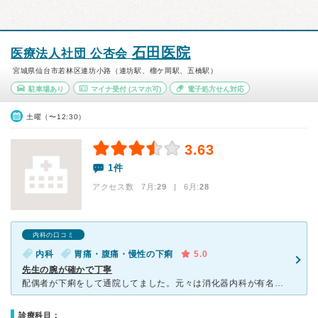
石田医院
医療法人社団 公杏会
宮城県仙台市若林区連坊小路（連坊駅、榴ケ岡駅、五橋駅）
駐車場あり
マイナ受付
(スマホ可)
電子処方せん対応
土曜（〜12:30）
3.63
1件
アクセス数 7月:
29
| 6月:
28
内科の口コミ
内科
胃痛・腹痛・慢性の下痢
5.0
先生の腕が確かで丁寧
配偶者が下痢をして通院してました。元々は消化器内科が有名な仙台オープン病院の消化器内科で後輩の指導にもあたられていた先生で、腕はお墨付きで確かながらとても穏やかなお人柄で丁寧に患者のお話しを聞いてくれ
診療科目：