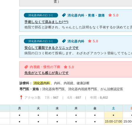
査）
5.0
消化器内科・胃痛・腹痛
消化器内科の口コミ
手術しなくて済みました(^^)
5.0
消化器内科
消化器内科の口コミ
安心して通院できるクリニックです
内視鏡・慢性の下痢
5.0
先生がとても感じが良いです
診療科：
消化器内科
、内科、内視鏡、健康診断
専門医・資格：
消化器病専門医、消化器内視鏡専門医、がん治療認定医
アクセス数 7月：
947
| 6月：
697
| 年間：
8,402
月
火
水
木
金
土
●
●
●
●
●
●
15:00-17:00
15:00
●
●
●
●
●