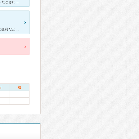
ずばり、胃カメラが上手な先生です！以前アニサキスで大変な思いをしたときに、白根先生が上手だよという評判を聞き、受診しました。その前日に、胃腸炎で他病院にいっても一晩、腹痛に苦しめられたため先生のところ
[症状・来院理由] 腹痛の症状があり受診しました。自宅から近く通院に便利だと思いこちらにしました。 仙台市中心部にあるのですが、静かで落ち着いた町のお医者さんといったかんじです。 [医師の診
日
祝