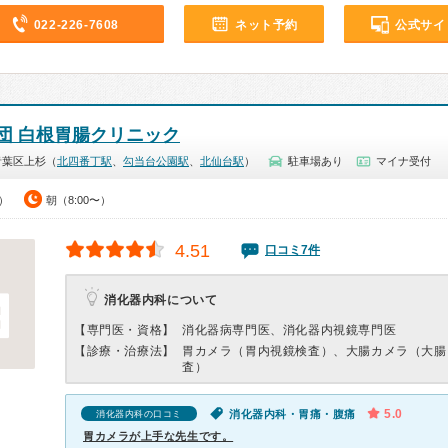
022-226-7608
ネット予約
公式サイ
団 白根胃腸クリニック
青葉区上杉（
北四番丁駅
、
勾当台公園駅
、
北仙台駅
）
駐車場あり
マイナ受付
0）
朝（8:00〜）
4.51
口コミ7件
消化器内科について
【専門医・資格】
消化器病専門医、消化器内視鏡専門医
【診療・治療法】
胃カメラ（胃内視鏡検査）、大腸カメラ（大腸
査）
5.0
消化器内科・胃痛・腹痛
消化器内科の口コミ
胃カメラが上手な先生です。