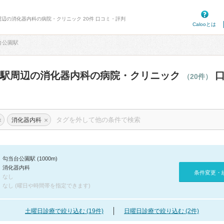
周辺の消化器内科の病院・クリニック 20件 口コミ・評判
Calooとは
台公園駅
園駅周辺の消化器内科の病院・クリニック
口
（20件）
×
×
消化器内科
勾当台公園駅 (1000m)
消化器内科
条件変更・
なし
なし (曜日や時間帯を指定できます)
土曜日診療で絞り込む (19件)
日曜日診療で絞り込む (2件)