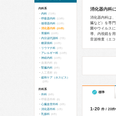
内科系
消化器内科
内科
(72件)
消化器内科は、
呼吸器内科
(13件)
臓など）を専門
循環器内科
(12件)
菌やウイルスに
消化器内科
(20件)
胃腸科
導、内視鏡を用
(10件)
内分泌代謝科
(7件)
音波検査（エコ
糖尿病科
(10件)
リウマチ科
(2件)
アレルギー科
(13件)
神経内科
(10件)
血液内科
(0)
腎臓内科
(3件)
人工透析
(0)
緩和ケア（ホスピス）
(2件)
外科系
標準
外科
(9件)
呼吸器外科
(0)
心臓血管外科
(3件)
1-20
件 / 20
消化器外科
(1件)
乳腺科
(6件)