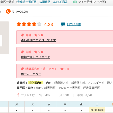
青葉区一番町（
青葉通一番町駅
、
広瀬通駅
、
あおば通駅
）
マイナ受付 (スマホ可)
0）
夜（〜20:00）
4.23
口コミ9件
内科
5.0
遅い時間まで受付してます
内科
5.0
信頼できるクリニック
呼吸器内科・咳（セキ）
5.0
ホームドクター
診療科：
消化器内科
、内科、呼吸器内科、循環器内科、アレルギー科、漢方
専門医・資格：
総合内科専門医、アレルギー専門医、呼吸器専門医
アクセス数 7月：
485
| 6月：
381
| 年間：
6,941
月
火
水
木
金
土
09:30-13:00
●
●
●
●
●