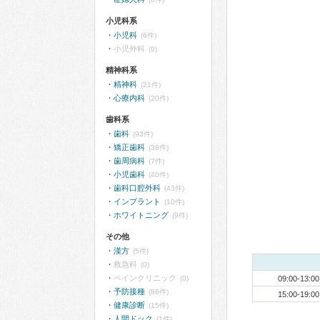
小児科系
小児科
(6件)
小児外科
(0)
精神科系
精神科
(21件)
心療内科
(20件)
歯科系
歯科
(93件)
矯正歯科
(38件)
歯周病科
(7件)
小児歯科
(40件)
歯科口腔外科
(43件)
インプラント
(10件)
ホワイトニング
(9件)
その他
漢方
(5件)
救急科
(0)
ペインクリニック
(0)
09:00-13:00
予防接種
(86件)
15:00-19:00
健康診断
(15件)
人間ドック
(1件)