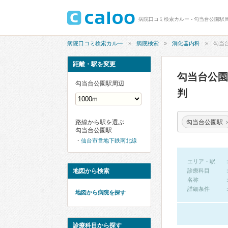
病院口コミ検索カルー - 勾当台公園駅
病院口コミ検索カルー
病院検索
消化器内科
勾当
距離・駅を変更
勾当台公
勾当台公園駅周辺
判
勾当台公園駅
路線から駅を選ぶ
勾当台公園駅
仙台市営地下鉄南北線
エリア・駅
地図から検索
診療科目
名称
詳細条件
地図から病院を探す
診療科目から探す