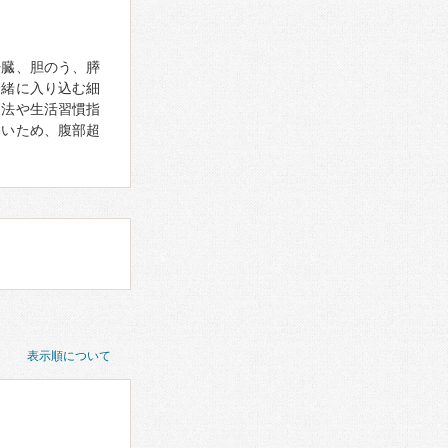
肝臓、胆のう、膵
一緒に入り込む細
療法や生活習慣指
しいため、腹部超
表示順について