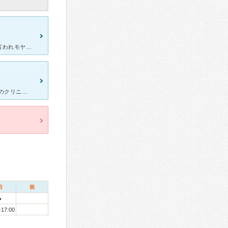
他院で胆石と診断され、ちゃんとした説明もなく手術するか決めてと言われモヤモヤしていました。 こちらのクリニックを受診したら、先生は優しくて、しっかり分かりやすく説明してくれたので安心できました！
病院の口コミ初めて投稿します。 わざわざアカウント登録してでもこのクリニックの良さを伝えたいと思えるくらい良い病院でした。 先生がまず患者の不安に寄り添ってくれる方で、物腰柔らかな先生です。内
日
祝
●
-17:00