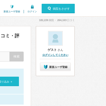
病院をさがす
新規ユーザ登録
ログイン
182,226
病院・
264,163
口コミ
コミ・評
ゲスト
さん
ログインしてください
新規ユーザ登録
絞り込み »