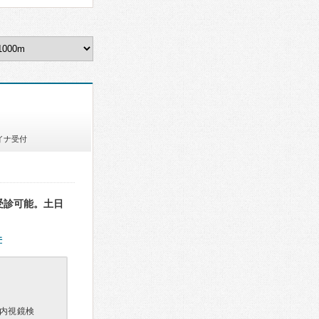
イナ受付
受診可能。土日
件
内視鏡検