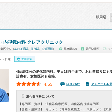
駅周辺
・内視鏡内科 クレアクリニック
青葉区中央（
あおば通駅
、
仙台駅
、
広瀬通駅
）
駐車場あり
電子決済可
マ
女医在籍
0）・日曜
仙台駅3分の消化器内科。平日18時半まで、お仕事帰りにも
診療有。女性医師も在籍。
4.53
口コミ6件
アンケート37
消化器内科について
【専門医・資格】
消化器病専門医、消化器内視鏡専門医
【診療・治療法】
胃カメラ（胃内視鏡検査）、大腸カメラ（大腸