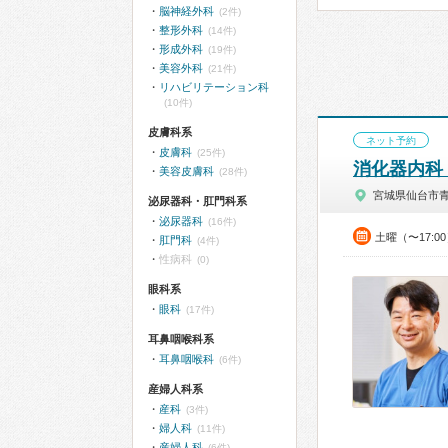
脳神経外科
(2件)
整形外科
(14件)
形成外科
(19件)
美容外科
(21件)
リハビリテーション科
(10件)
皮膚科系
ネット予約
皮膚科
(25件)
消化器内科
美容皮膚科
(28件)
宮城県仙台市
泌尿器科・肛門科系
泌尿器科
(16件)
土曜（〜17:0
肛門科
(4件)
性病科
(0)
眼科系
眼科
(17件)
耳鼻咽喉科系
耳鼻咽喉科
(6件)
産婦人科系
産科
(3件)
婦人科
(11件)
産婦人科
(6件)