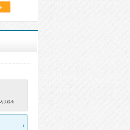
ト
内視鏡検