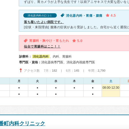
4.5
消化器内科・胃痛・腹痛
消化器内科の口コミ
落ち着いたよい病院です。
胃腸科・胸やけ・胃もたれ
5.0
仙台で胃腸科はここ！！
診療科：
消化器内科
、内科、胃腸科
専門医・資格：
消化器病専門医、消化器内視鏡専門医
アクセス数 7月：
182
| 6月：
145
| 年間：
2,790
月
火
水
木
金
土
08:00-12:30
●
●
●
●
●
●
●
●
●
番町内科クリニック