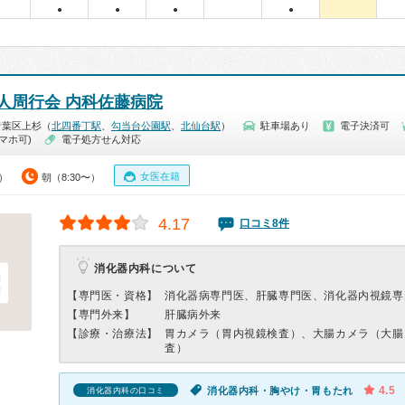
●
●
●
●
人周行会 内科佐藤病院
青葉区上杉（
北四番丁駅
、
勾当台公園駅
、
北仙台駅
）
駐車場あり
電子決済可
マホ可)
電子処方せん対応
女医在籍
0）
朝（8:30〜）
4.17
口コミ8件
消化器内科について
【専門医・資格】
消化器病専門医、肝臓専門医、消化器内視鏡専
【専門外来】
肝臓病外来
【診療・治療法】
胃カメラ（胃内視鏡検査）、大腸カメラ（大腸
査）
4.5
消化器内科・胸やけ・胃もたれ
消化器内科の口コミ