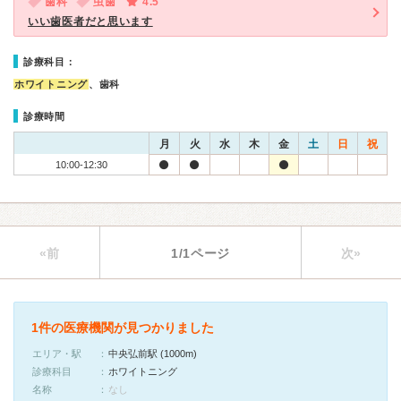
歯科
虫歯
4.5
いい歯医者だと思います
診療科目：
ホワイトニング
、歯科
診療時間
月
火
水
木
金
土
日
祝
10:00-12:30
«前
1/1ページ
次»
1件の医療機関が見つかりました
エリア・駅
中央弘前駅 (1000m)
診療科目
ホワイトニング
名称
なし