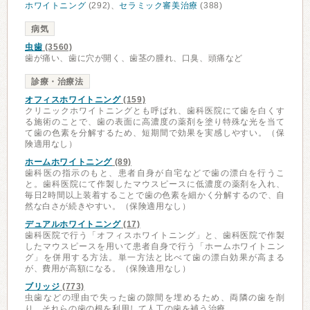
ホワイトニング
(292)、
セラミック審美治療
(388)
病気
虫歯
(3560)
歯が痛い、歯に穴が開く、歯茎の腫れ、口臭、頭痛など
診療・治療法
オフィスホワイトニング
(159)
クリニックホワイトニングとも呼ばれ、歯科医院にて歯を白くす
る施術のことで、歯の表面に高濃度の薬剤を塗り特殊な光を当て
て歯の色素を分解するため、短期間で効果を実感しやすい。（保
険適用なし）
ホームホワイトニング
(89)
歯科医の指示のもと、患者自身が自宅などで歯の漂白を行うこ
と。歯科医院にて作製したマウスピースに低濃度の薬剤を入れ、
毎日2時間以上装着することで歯の色素を細かく分解するので、自
然な白さが続きやすい。（保険適用なし）
デュアルホワイトニング
(17)
歯科医院で行う「オフィスホワイトニング」と、歯科医院で作製
したマウスピースを用いて患者自身で行う「ホームホワイトニン
グ」を併用する方法。単一方法と比べて歯の漂白効果が高まる
が、費用が高額になる。（保険適用なし）
ブリッジ
(773)
虫歯などの理由で失った歯の隙間を埋めるため、両隣の歯を削
り、それらの歯の根を利用して人工の歯を補う治療。