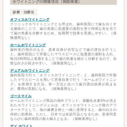
ホワイトニングの関連項目（病院検索）
診療・治療法
オフィスホワイトニング
クリニックホワイトニングとも呼ばれ、歯科医院にて歯を白くす
る施術のことで、歯の表面に高濃度の薬剤を塗り特殊な光を当て
て歯の色素を分解するため、短期間で効果を実感しやすい。（保
険適用なし）
ホームホワイトニング
歯科医の指示のもと、患者自身が自宅などで歯の漂白を行うこ
と。歯科医院にて作製したマウスピースに低濃度の薬剤を入れ、
毎日2時間以上装着することで歯の色素を細かく分解するので、自
然な白さが続きやすい。（保険適用なし）
デュアルホワイトニング
歯科医院で行う「オフィスホワイトニング」と、歯科医院で作製
したマウスピースを用いて患者自身で行う「ホームホワイトニン
グ」を併用する方法。単一方法と比べて歯の漂白効果が高まる
が、費用が高額になる。（保険適用なし）
ゴースマイル
ホームホワイトニング商品の海外ブランド。過酸化水素6%が含ま
れたホワイトニングジェルは、オフィスホワイトニング後のアフ
ターケアとして、他の歯磨き粉と一緒に使用すると、歯の白さの
持続に効果的。ただし、日本では未認可品となるため、患者同意
ならびに歯科医院の個人輸入となる。（保険適用なし）
デイ ホワイト