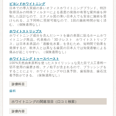
ビヨンドホワイトニング
日本での導入実績の多いオフィスホワイトニングブランド。特許
取得済みの特殊フィルターによる過度の発熱や有害な紫外線を抑
制した設計なので、エナメル質の薄い日本人でも安全に施術を受
けられる。上下同時に照射可能なので、1回の施術時間が短く済
む。（保険適用なし）
ホワイトストリップス
ホワイトニング成分を含んだシートを歯の表面に貼るホームホワ
イトニング商品。代表格の「3Dクレスト ホワイトストリップ
ス」は日本未承認の「過酸化水素」を含むため、短時間で効果を
発揮するが、欧米人とは異なる歯質の日本人では知覚過敏による
痛みが起こりやすい。（保険適用なし）
ホワイトニング トゥースペースト
100%天然由来原料を使ったスタイリッシュな見た目で人工香料一
切不使用の歯磨き粉。ナノ粒子が含まれるので、ブラッシングを
することにより、ホワイトニングや口臭予防、歯垢除去、歯石沈
着予防ができる。（保険適用なし）
診療科目
歯科
ホワイトニングの関連項目（口コミ検索）
診療内容