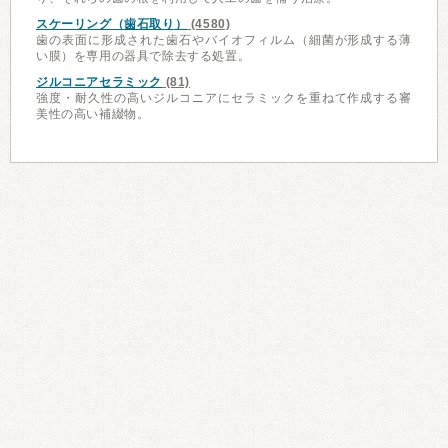
スケーリング（歯石取り）
(4580)
歯の表面に形成された歯石やバイオフィルム（細菌が形成する薄
い膜）を専用の器具で除去する処置。
ジルコニアセラミック
(81)
強度・耐久性の高いジルコニアにセラミックを重ねて作成する審
美性の高い補綴物。