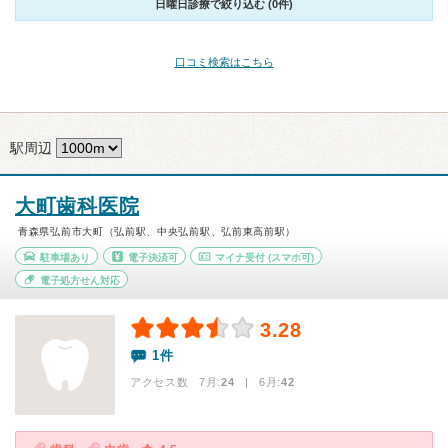
日曜日診療で絞り込む (0件)
口コミ検索はこちら
駅周辺
大町歯科医院
青森県弘前市大町（弘前駅、中央弘前駅、弘前東高前駅）
駐車場あり
電子決済可
マイナ受付
(スマホ可)
電子処方せん対応
3.28
1件
アクセス数 7月:
24
| 6月:
42