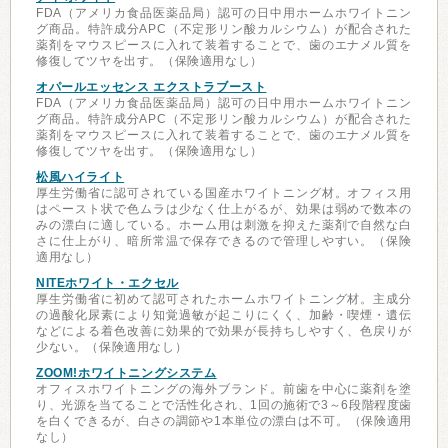
FDA（アメリカ食品医薬品局）認可の日中用ホームホワイトニン
グ商品。特許成分APC（不定形リン酸カルシウム）が配合された
薬剤をマウスピースに入れて装着することで、歯のエナメル質を
修復してツヤを出す。（保険適用なし）
オパールエッセンス エクストラブースト
FDA（アメリカ食品医薬品局）認可の日中用ホームホワイトニン
グ商品。特許成分APC（不定形リン酸カルシウム）が配合された
薬剤をマウスピースに入れて装着することで、歯のエナメル質を
修復してツヤを出す。（保険適用なし）
松風ハイライト
厚生労働省に認可されている国産ホワイトニング材。オフィス用
はペースト状で色ムラは少なく仕上がるが、効果は弱めで数本の
みの漂白に適している。ホーム用は刺激を抑えた薬剤で自然な白
さに仕上がり、暗所常温で保存できるので管理しやすい。（保険
適用なし）
NITEホワイト・エクセル
厚生労働省に初めて認可されたホームホワイトニング材。主成分
の過酸化尿素により知覚過敏が起こりにくく、加齢・喫煙・遺伝
などによる着色改善に効果的で効果が長持ちしやすく、色戻りが
少ない。（保険適用なし）
ZOOM!ホワイトニングシステム
オフィスホワイトニングの海外ブランド。前歯を中心に薬剤を塗
り、光源を当てることで活性化され、1回の施術で3～6段階程度歯
を白くできるが、白さの調節や1本単位の漂白は不可。（保険適用
なし）