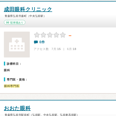
成田眼科クリニック
青森県弘前市森町（中央弘前駅）
駐車場あり
－
0件
アクセス数 7月:
15
| 6月:
18
診療科目：
眼科
専門医・資格：
眼科専門医
おおた眼科
青森県弘前市駅前町（弘前駅、中央弘前駅、弘前東高前駅）