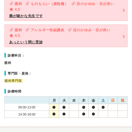
眼科
ものもらい（麦粒種）
目のかゆみ・目が赤い
4.5
腕が確かな先生です
眼科
アレルギー性結膜炎
目のかゆみ・目が赤い
4.5
あっという間に受診
診療科目：
眼科
専門医・資格：
眼科専門医
診療時間
月
火
水
木
金
土
日
祝
09:00-13:00
14:30-18:00