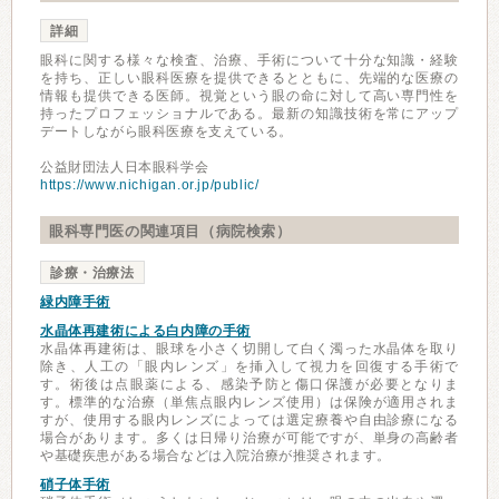
詳細
眼科に関する様々な検査、治療、手術について十分な知識・経験
を持ち、正しい眼科医療を提供できるとともに、先端的な医療の
情報も提供できる医師。視覚という眼の命に対して高い専門性を
持ったプロフェッショナルである。最新の知識技術を常にアップ
デートしながら眼科医療を支えている。
公益財団法人日本眼科学会
https://www.nichigan.or.jp/public/
眼科専門医の関連項目（病院検索）
診療・治療法
緑内障手術
水晶体再建術による白内障の手術
水晶体再建術は、眼球を小さく切開して白く濁った水晶体を取り
除き、人工の「眼内レンズ」を挿入して視力を回復する手術で
す。術後は点眼薬による、感染予防と傷口保護が必要となりま
す。標準的な治療（単焦点眼内レンズ使用）は保険が適用されま
すが、使用する眼内レンズによっては選定療養や自由診療になる
場合があります。多くは日帰り治療が可能ですが、単身の高齢者
や基礎疾患がある場合などは入院治療が推奨されます。
硝子体手術