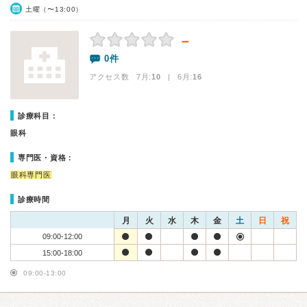
土曜（〜13:00）
－
0件
アクセス数 7月:
10
| 6月:
16
診療科目：
眼科
専門医・資格：
眼科専門医
診療時間
月
火
水
木
金
土
日
祝
09:00-12:00
15:00-18:00
09:00-13:00