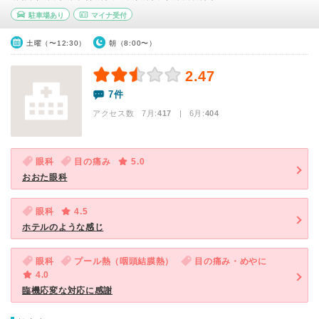
駐車場あり
マイナ受付
土曜（〜12:30）
朝（8:00〜）
2.47
7件
アクセス数 7月:
417
| 6月:
404
眼科
目の痛み
5.0
おおた眼科
眼科
4.5
ホテルのような感じ
眼科
プール熱（咽頭結膜熱）
目の痛み・めやに
4.0
臨機応変な対応に感謝