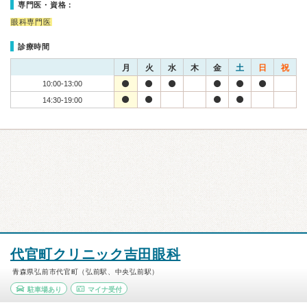
専門医・資格：
眼科専門医
診療時間
月
火
水
木
金
土
日
祝
10:00-13:00
14:30-19:00
代官町クリニック吉田眼科
青森県弘前市代官町（弘前駅、中央弘前駅）
駐車場あり
マイナ受付