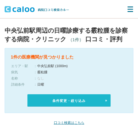
中央弘前駅周辺の日曜診療する霰粒腫を診察
する病院・クリニック
口コミ・評判
（1件）
1件の医療機関が見つかりました
エリア・駅
中央弘前駅 (1000m)
病気
霰粒腫
名称
なし
詳細条件
日曜
条件変更・絞り込み
口コミ検索はこちら