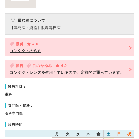
霰粒腫について
【専門医・資格】
眼科専門医
眼科
4.0
コンタクトの処方
眼科
目のかゆみ
4.0
コンタクトレンズを使用しているので、定期的に通っています。
診療科目：
眼科
専門医・資格：
眼科専門医
診療時間
月
火
水
木
金
土
日
祝