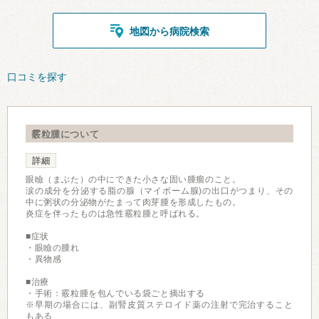
地図から病院検索
口コミを探す
霰粒腫について
詳細
眼瞼（まぶた）の中にできた小さな固い腫瘤のこと。
涙の成分を分泌する脂の腺（マイボーム腺)の出口がつまり、その
中に粥状の分泌物がたまって肉芽腫を形成したもの。
炎症を伴ったものは急性霰粒腫と呼ばれる。
■症状
・眼瞼の腫れ
・異物感
■治療
・手術：霰粒腫を包んでいる袋ごと摘出する
※早期の場合には、副腎皮質ステロイド薬の注射で完治すること
もある