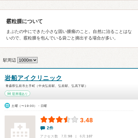
霰粒腫について
まぶたの中にできた小さな固い腫瘤のこと。自然に治ることはな
いので、霰粒腫を包んでいる袋ごと摘出する場合が多い。
駅周辺
岩船アイクリニック
青森県弘前市土手町（中央弘前駅、弘前駅、弘高下駅）
駐車場あり
土曜（〜19:00）・日曜
3.48
2件
アクセス数 7月:
98
| 6月:
107