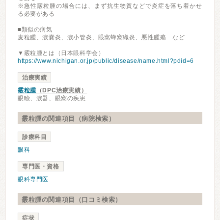
※急性霰粒腫の場合には、まず抗生物質などで炎症を落ち着かせ
る必要がある
■類似の病気
麦粒腫、涙嚢炎、涙小管炎、眼窩蜂窩織炎、悪性腫瘍 など
▼霰粒腫とは（日本眼科学会）
https://www.nichigan.or.jp/public/disease/name.html?pdid=6
治療実績
霰粒腫
（DPC治療実績）
眼瞼、涙器、眼窩の疾患
霰粒腫の関連項目（病院検索）
診療科目
眼科
専門医・資格
眼科専門医
霰粒腫の関連項目（口コミ検索）
症状