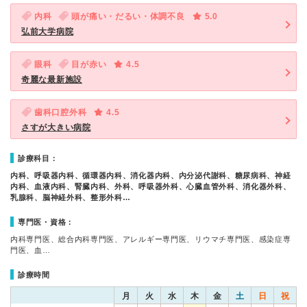
内科
頭が痛い・だるい・体調不良
5.0
弘前大学病院
眼科
目が赤い
4.5
奇麗な最新施設
歯科口腔外科
4.5
さすが大きい病院
診療科目：
内科、呼吸器内科、循環器内科、消化器内科、内分泌代謝科、糖尿病科、神経
内科、血液内科、腎臓内科、外科、呼吸器外科、心臓血管外科、消化器外科、
乳腺科、脳神経外科、整形外科…
専門医・資格：
内科専門医、総合内科専門医、アレルギー専門医、リウマチ専門医、感染症専
門医、血…
診療時間
月
火
水
木
金
土
日
祝