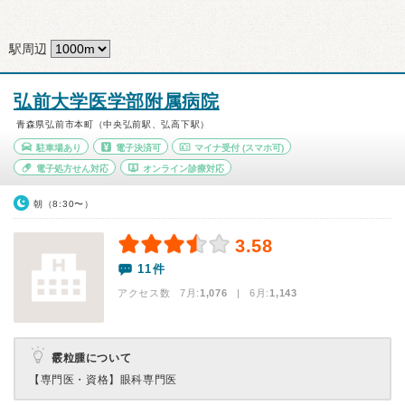
駅周辺
弘前大学医学部附属病院
青森県弘前市本町（中央弘前駅、弘高下駅）
駐車場あり
電子決済可
マイナ受付
(スマホ可)
電子処方せん対応
オンライン診療対応
朝（8:30〜）
3.58
11件
アクセス数 7月:
1,076
| 6月:
1,143
霰粒腫について
【専門医・資格】
眼科専門医