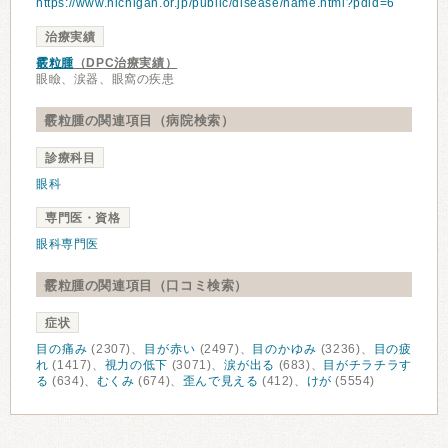
https://www.nichigan.or.jp/public/disease/name.html?pdid=6
治療実績
霰粒腫
（DPC治療実績）
眼瞼、涙器、眼窩の疾患
霰粒腫の関連項目（病院検索）
診療科目
眼科
専門医・資格
眼科専門医
霰粒腫の関連項目（口コミ検索）
症状
目の痛み
(2307)、
目が赤い
(2497)、
目のかゆみ
(3236)、
目の疲
れ
(1417)、
視力の低下
(3071)、
涙が出る
(683)、
目がチラチラす
る
(634)、
むくみ
(674)、
歪んで見える
(412)、
けが
(5554)