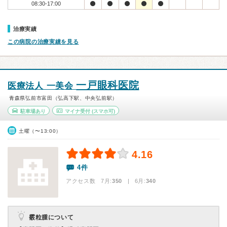
08:30-17:00
治療実績
この病院の治療実績を見る
一戸眼科医院
医療法人 一美会
青森県弘前市富田（弘高下駅、中央弘前駅）
駐車場あり
マイナ受付
(スマホ可)
土曜（〜13:00）
4.16
4件
アクセス数 7月:
350
| 6月:
340
霰粒腫について