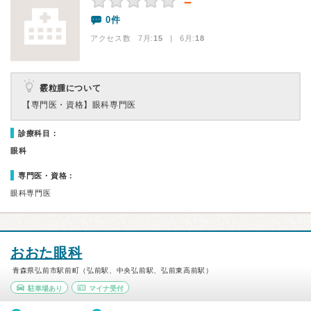
－
0件
アクセス数 7月:
15
| 6月:
18
霰粒腫について
【専門医・資格】
眼科専門医
診療科目：
眼科
専門医・資格：
眼科専門医
おおた眼科
青森県弘前市駅前町（弘前駅、中央弘前駅、弘前東高前駅）
駐車場あり
マイナ受付