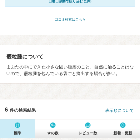
日曜日診療で絞り込む (1件)
口コミ検索はこちら
霰粒腫について
まぶたの中にできた小さな固い腫瘤のこと。自然に治ることはな
いので、霰粒腫を包んでいる袋ごと摘出する場合が多い。
6
件の検索結果
表示順について
標準
★の数
レビュー数
新着・更新