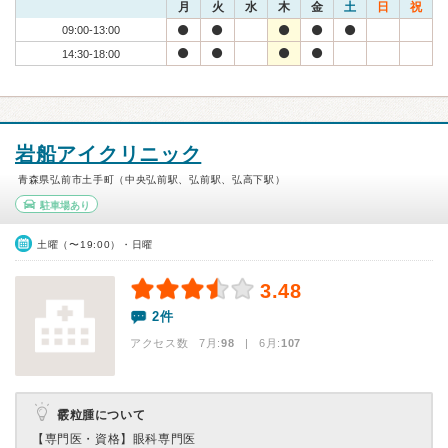
月
火
水
木
金
土
日
祝
09:00-13:00
14:30-18:00
岩船アイクリニック
青森県弘前市土手町（中央弘前駅、弘前駅、弘高下駅）
駐車場あり
土曜（〜19:00）・日曜
3.48
2件
アクセス数 7月:
98
| 6月:
107
霰粒腫について
【専門医・資格】
眼科専門医