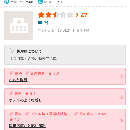
土曜（〜12:30）
朝（8:00〜）
2.47
7件
アクセス数 7月:
417
| 6月:
404
霰粒腫について
【専門医・資格】
眼科専門医
眼科
目の痛み
5.0
おおた眼科
眼科
4.5
ホテルのような感じ
眼科
プール熱（咽頭結膜熱）
目の痛み・めやに
4.0
臨機応変な対応に感謝