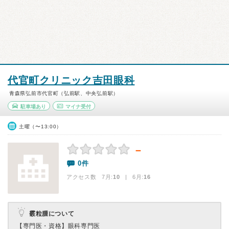
代官町クリニック吉田眼科
青森県弘前市代官町（弘前駅、中央弘前駅）
駐車場あり
マイナ受付
土曜（〜13:00）
－
0件
アクセス数 7月:
10
| 6月:
16
霰粒腫について
【専門医・資格】
眼科専門医