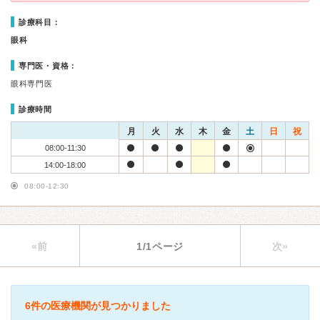
診療科目：
眼科
専門医・資格：
眼科専門医
診療時間
月
火
水
木
金
土
日
祝
08:00-11:30
14:00-18:00
08:00-12:30
«前
1/1ページ
次»
6件の医療機関が見つかりました