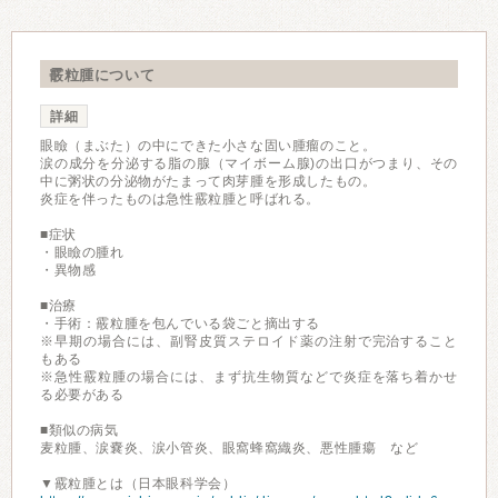
霰粒腫について
詳細
眼瞼（まぶた）の中にできた小さな固い腫瘤のこと。
涙の成分を分泌する脂の腺（マイボーム腺)の出口がつまり、その
中に粥状の分泌物がたまって肉芽腫を形成したもの。
炎症を伴ったものは急性霰粒腫と呼ばれる。
■症状
・眼瞼の腫れ
・異物感
■治療
・手術：霰粒腫を包んでいる袋ごと摘出する
※早期の場合には、副腎皮質ステロイド薬の注射で完治すること
もある
※急性霰粒腫の場合には、まず抗生物質などで炎症を落ち着かせ
る必要がある
■類似の病気
麦粒腫、涙嚢炎、涙小管炎、眼窩蜂窩織炎、悪性腫瘍 など
▼霰粒腫とは（日本眼科学会）