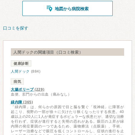
地図から病院検索
口コミを探す
人間ドックの関連項目（口コミ検索）
健康診断
人間ドック
(884)
病気
大腸ポリープ
(229)
血便、肛門からの出血（痛みなし）
緑内障
(365)
「緑内障」は、何らかの原因で目と脳を繋ぐ「視神経」に障害が
起こり、視野の一部が徐々に欠けたり狭くなったりする疾患。40
歳以上の20人に1人が発症するポピュラーな疾患だが、適切な治療
を行わず、症状が進行すると失明の恐れがある。眼圧の上昇が緑
内障の発症要因の一つであるため、薬物療法（点眼薬）、手術、
レーザー治療などで眼圧を低くコントロールし、症状の進行を止