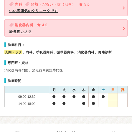
内科
発熱・だるい・咳（セキ）
5.0
いい雰囲気のクリニックです
消化器内科
4.0
経鼻胃カメラ
診療科目：
人間ドック
、内科、呼吸器内科、循環器内科、消化器内科、健康診断
専門医・資格：
消化器病専門医、消化器内視鏡専門医
診療時間
月
火
水
木
金
土
日
祝
09:00-12:30
14:00-18:00