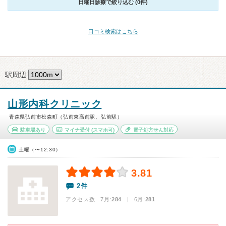
日曜日診療で絞り込む (0件)
口コミ検索はこちら
駅周辺
山形内科クリニック
青森県弘前市松森町（弘前東高前駅、弘前駅）
駐車場あり
マイナ受付
(スマホ可)
電子処方せん対応
土曜（〜12:30）
3.81
2件
アクセス数 7月:
284
| 6月:
281