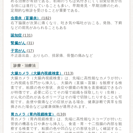
める治療が有効である。初期のうちは気付きにくく自覚症状が出
る頃には進行していることも多い。早期発見・早期治療のため、
定期的な検診を受けることが重要である。
虫垂炎（盲腸炎）
(182)
右下脇腹が次第に痛くなり、吐き気や嘔吐がおこる。発熱、下痢
などの前兆がみられることもある
認知症
(131)
腎臓がん
(31)
子宮がん
(17)
不正器出血、おりもの、排尿痛、骨盤の痛みなど
診療・治療法
大腸カメラ（大腸内視鏡検査）
(113)
大腸カメラ（大腸内視鏡検査）は、先端に高性能なカメラが付い
た内視鏡を肛門から挿入し、大腸内（直腸～盲腸）を観察する検
査です。粘膜の色や形状、炎症や腫瘍の有無を直接確認できるの
が特徴です。必要に応じてその場で組織を採取したり（生検）、
がん化の恐れがあるポリープはその場で切除したりすることも可
能です。血便や腹痛などの症状がある場合、健康診断で異常を指
摘された場合などは健康保険が適用されます。
胃カメラ（胃内視鏡検査）
(130)
胃カメラ（胃内視鏡検査）は、先端に高性能なスコープが付いた
管状の機器を口や鼻から挿入し、食道・胃・十二指腸の内部を観
察する検査です。粘膜の色や凹凸などの形状を詳しく確認するこ