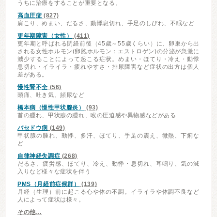
うちに治療をすることが重要となる。
高血圧症
(827)
肩こり、めまい、だるさ、動悸息切れ、手足のしびれ、不眠など
更年期障害（女性）
(411)
更年期と呼ばれる閉経前後（45歳～55歳くらい）に、卵巣から出
される女性ホルモン(卵胞ホルモン：エストロゲン)の分泌が急激に
減少することによって起こる症状。めまい・ほてり・冷え・動悸
息切れ・イライラ・疲れやすさ・排尿障害など症状の出方は個人
差がある。
慢性腎不全
(56)
頭痛、吐き気、頻尿など
橋本病（慢性甲状腺炎）
(93)
首の腫れ、甲状腺の腫れ、喉の圧迫感や異物感などがある
バセドウ病
(149)
甲状腺の腫れ、動悸、多汗、ほてり、手足の震え、微熱、下痢な
ど
自律神経失調症
(268)
だるさ、疲労感、ほてり、冷え、動悸・息切れ、耳鳴り、気の滅
入りなど様々な症状を伴う
PMS（月経前症候群）
(139)
月経（生理）前に起こる心や体の不調。イライラや体調不良など
人によって症状は様々。
その他…