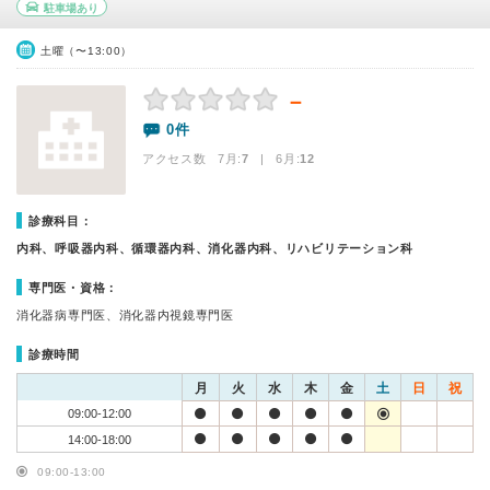
駐車場あり
土曜（〜13:00）
－
0件
アクセス数 7月:
7
| 6月:
12
診療科目：
内科、呼吸器内科、循環器内科、消化器内科、リハビリテーション科
専門医・資格：
消化器病専門医、消化器内視鏡専門医
診療時間
月
火
水
木
金
土
日
祝
09:00-12:00
14:00-18:00
09:00-13:00