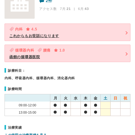
2件
アクセス数 7月:
21
| 6月:
43
内科
4.5
これからもお世話になります
循環器内科
腰痛
1.0
函館の循環器医院
診療科目：
内科、呼吸器内科、循環器内科、消化器内科
診療時間
月
火
水
木
金
土
日
祝
09:00-12:00
13:00-15:00
治療実績