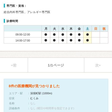
専門医・資格：
総合内科専門医、アレルギー専門医
診療時間
月
火
水
木
金
土
日
祝
09:00-12:00
14:00-17:00
«前
1/1ページ
次»
8件の医療機関が見つかりました
エリア・駅
深堀町駅 (1000m)
症状
むくみ
名称
なし
詳細条件
なし (曜日や時間帯を指定できます)