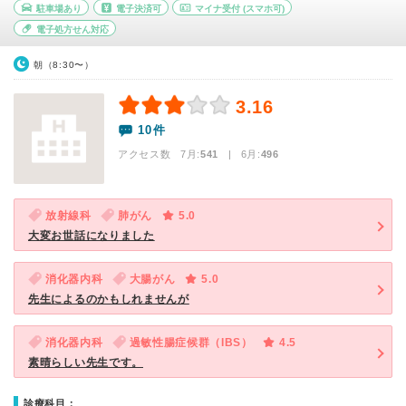
駐車場あり
電子決済可
マイナ受付
(スマホ可)
電子処方せん対応
朝（8:30〜）
3.16
10件
アクセス数 7月:
541
| 6月:
496
放射線科
肺がん
5.0
大変お世話になりました
消化器内科
大腸がん
5.0
先生によるのかもしれませんが
消化器内科
過敏性腸症候群（IBS）
4.5
素晴らしい先生です。
診療科目：