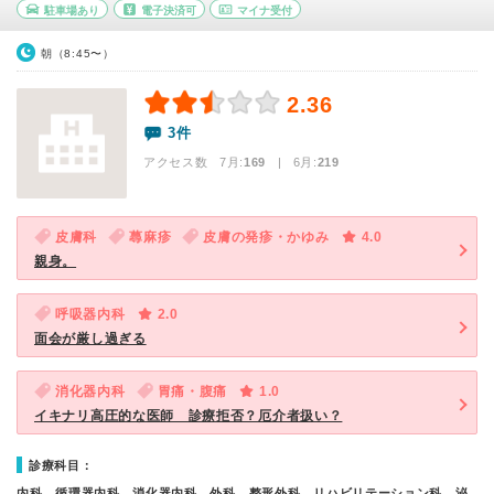
駐車場あり
電子決済可
マイナ受付
朝（8:45〜）
2.36
3件
アクセス数 7月:
169
| 6月:
219
皮膚科
蕁麻疹
皮膚の発疹・かゆみ
4.0
親身。
呼吸器内科
2.0
面会が厳し過ぎる
消化器内科
胃痛・腹痛
1.0
イキナリ高圧的な医師 診療拒否？厄介者扱い？
診療科目：
内科、循環器内科、消化器内科、外科、整形外科、リハビリテーション科、泌