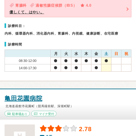
胃腸科
過敏性腸症候群（IBS）
4.0
優しくて、はやい。
診療科目：
内科、循環器内科、消化器内科、胃腸科、内視鏡、健康診断、在宅医療
診療時間
月
火
水
木
金
土
日
祝
08:30-12:00
14:00-17:30
亀田花園病院
北海道函館市花園町（競馬場前駅、深堀町駅）
駐車場あり
マイナ受付
2.78