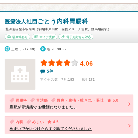
ごとう内科胃腸科
医療法人社団
北海道函館市駒場町（駒場車庫前駅、函館アリーナ前駅、競馬場前駅）
駐車場あり
マイナ受付
電子処方せん対応
土曜（〜12:00）
朝（8:30〜）
4.06
5件
アクセス数 7月:
193
| 6月:
172
胃腸科
胃潰瘍
胃痛・腹痛・吐き気・嘔吐
5.0
旦那が胃潰瘍で お世話になりました。
内科
めまい
4.5
めまいでかけつけたらすぐ診てくださいました