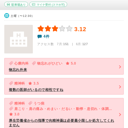
駐車場あり
マイナ受付
(スマホ可)
土曜（〜12:30）
3.12
4件
アクセス数 7月:
151
| 6月:
127
心療内科
物忘れがひどい
5.0
物忘れ外来
精神科
3.5
複数の医師がいるので相性ですね
精神科
うつ病
肩こり・肩の痛み・めまい・だるい・動悸・息切れ・体調不良・ED（男性）・気が滅入る・不安
3.0
厚生労働省からの指導で向精神薬は必要最小限しか処方してくれ
ません