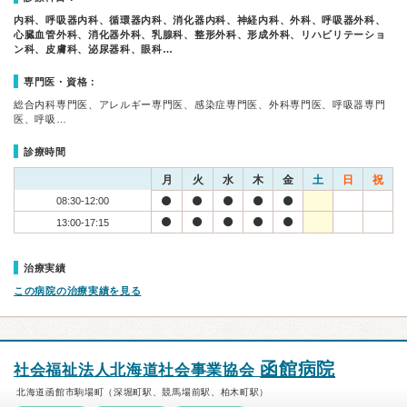
内科、呼吸器内科、循環器内科、消化器内科、神経内科、外科、呼吸器外科、
心臓血管外科、消化器外科、乳腺科、整形外科、形成外科、リハビリテーショ
ン科、皮膚科、泌尿器科、眼科…
専門医・資格：
総合内科専門医、アレルギー専門医、感染症専門医、外科専門医、呼吸器専門
医、呼吸…
診療時間
月
火
水
木
金
土
日
祝
08:30-12:00
13:00-17:15
治療実績
この病院の治療実績を見る
函館病院
社会福祉法人北海道社会事業協会
北海道函館市駒場町（深堀町駅、競馬場前駅、柏木町駅）