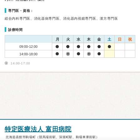
専門医・資格：
総合内科専門医、消化器病専門医、消化器内視鏡専門医、漢方専門医
診療時間
月
火
水
木
金
土
日
祝
09:00-12:00
14:00-18:00
14:00-17:00
特定医療法人 富田病院
北海道函館市駒場町（競馬場前駅、深堀町駅、駒場車庫前駅）