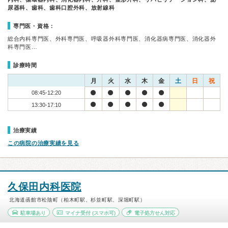
尿器科、歯科、歯科口腔外科、放射線科
専門医・資格：
総合内科専門医、外科専門医、呼吸器外科専門医、消化器病専門医、消化器外
科専門医…
診療時間
月
火
水
木
金
土
日
祝
08:45-12:20
13:30-17:10
治療実績
この病院の治療実績を見る
久保田内科医院
北海道函館市松陰町（柏木町駅、杉並町駅、深堀町駅）
駐車場あり
マイナ受付
(スマホ可)
電子処方せん対応