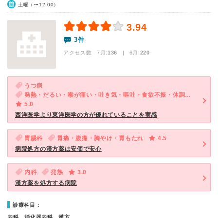
土曜（〜12:00）
3.94
3件
アクセス数 7月:
136
| 6月:
220
うつ病
発熱・だるい・喉が痛い・吐き気・嘔吐・食欲不振・体調不良・急性の下痢・気が滅入る・不安
5.0
西洋医学より東洋医学の方が優れていることを実感
胃腸科
胃痛・腹痛・胸やけ・胃もたれ
4.5
病院処方の漢方薬は安価で安心
内科
発熱
3.0
漢方薬を処方する病院
診療科目：
内科、消化器内科、漢方