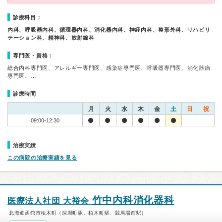
診療科目：
内科、呼吸器内科、循環器内科、消化器内科、神経内科、整形外科、リハビリ
テーション科、精神科、放射線科
専門医・資格：
総合内科専門医、アレルギー専門医、感染症専門医、呼吸器専門医、消化器病
専門医、…
診療時間
月
火
水
木
金
土
日
祝
09:00-12:30
治療実績
この病院の治療実績を見る
竹中内科消化器科
医療法人社団 大裕会
北海道函館市柏木町（深堀町駅、柏木町駅、競馬場前駅）