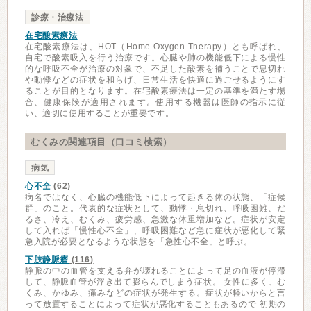
診療・治療法
在宅酸素療法
在宅酸素療法は、HOT（Home Oxygen Therapy）とも呼ばれ、
自宅で酸素吸入を行う治療です。心臓や肺の機能低下による慢性
的な呼吸不全が治療の対象で、不足した酸素を補うことで息切れ
や動悸などの症状を和らげ、日常生活を快適に過ごせるようにす
ることが目的となります。在宅酸素療法は一定の基準を満たす場
合、健康保険が適用されます。使用する機器は医師の指示に従
い、適切に使用することが重要です。
むくみの関連項目（口コミ検索）
病気
心不全
(62)
病名ではなく、心臓の機能低下によって起きる体の状態、「症候
群」のこと。代表的な症状として、動悸・息切れ、呼吸困難、だ
るさ、冷え、むくみ、疲労感、急激な体重増加など。症状が安定
して入れば「慢性心不全」、呼吸困難など急に症状が悪化して緊
急入院が必要となるような状態を「急性心不全」と呼ぶ。
下肢静脈瘤
(116)
静脈の中の血管を支える弁が壊れることによって足の血液が停滞
して、静脈血管が浮き出て膨らんでしまう症状。 女性に多く、む
くみ、かゆみ、痛みなどの症状が発生する。症状が軽いからと言
って放置することによって症状が悪化することもあるので 初期の