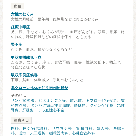
病気
女性のむくみ
女性の月経前、更年期、妊娠期などにおこるむくみ
妊娠中毒症
足、顔、手などにむくみが現れ、血圧があがる。頭痛、胃痛、け
いれん、呼吸困難などの症状を伴うこともある
腎不全
むくみ、血尿、尿が少なくなるなど
甲状腺機能低下症
だるさ、むくみ、冷え、食欲不振、便秘、性欲の低下、物忘れ、
貧血など様々な症状
吸収不良症候群
下痢、貧血、体重減少、手足のむくみなど
単クローン抗体を伴う末梢神経炎
その他…
リンパ節腫脹
、
ビタミン欠乏症
、
肺水腫
、
ネフローゼ症候群
、
突
発性浮腫
、
タンパク漏出性胃腸症
、
静脈瘤
、
クインケ浮腫
、
急性
腎炎
、
肝硬変
、
うっ血性心不全
診療科目
内科
、
内分泌代謝科
、
リウマチ科
、
腎臓内科
、
婦人科
、
産婦人
科
、
漢方
、
人工透析
、
循環器内科
、
心臓血管外科