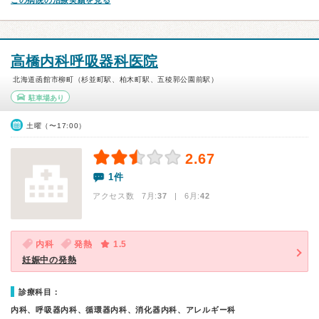
この病院の治療実績を見る
高橋内科呼吸器科医院
北海道函館市柳町（杉並町駅、柏木町駅、五稜郭公園前駅）
駐車場あり
土曜（〜17:00）
2.67
1件
アクセス数 7月:
37
| 6月:
42
内科
発熱
1.5
妊娠中の発熱
診療科目：
内科、呼吸器内科、循環器内科、消化器内科、アレルギー科