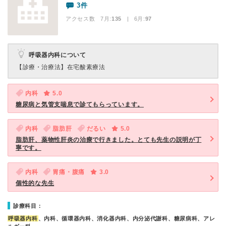
3件
アクセス数 7月:
135
| 6月:
97
呼吸器内科について
【診療・治療法】
在宅酸素療法
内科
5.0
糖尿病と気管支喘息で診てもらっています。
内科
脂肪肝
だるい
5.0
脂肪肝、薬物性肝炎の治療で行きました。とても先生の説明が丁
寧です。
内科
胃痛・腹痛
3.0
個性的な先生
診療科目：
呼吸器内科
、内科、循環器内科、消化器内科、内分泌代謝科、糖尿病科、アレ