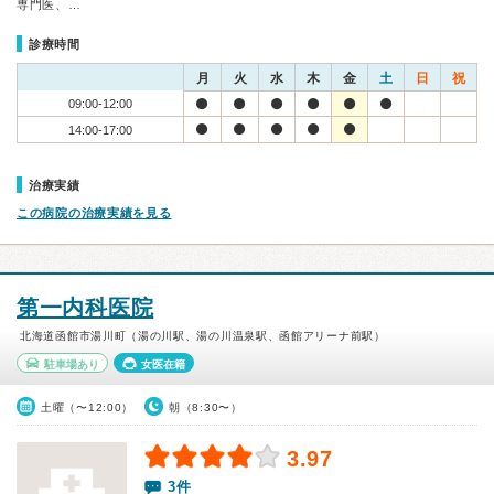
専門医、…
診療時間
月
火
水
木
金
土
日
祝
09:00-12:00
14:00-17:00
治療実績
この病院の治療実績を見る
第一内科医院
北海道函館市湯川町（湯の川駅、湯の川温泉駅、函館アリーナ前駅）
駐車場あり
女医在籍
土曜（〜12:00）
朝（8:30〜）
3.97
3件