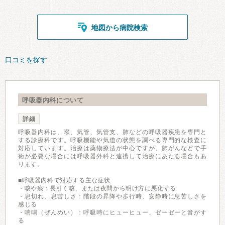
地図から病院検索
口コミを探す
呼吸器内科について
詳細
呼吸器内科は、喉、気管、気管支、肺などの呼吸器疾患を専門と
する診療科です。呼吸機能や気道の状態を調べる専門的な検査に
対応しています。治療は薬物療法が中心ですが、肺がんなどで手
術が必要な場合には呼吸器外科と連携して治療にあたる場合もあ
ります。
■呼吸器内科で対応する主な症状
・咳や痰：長引く咳、または夜間から明け方に悪化する
・息切れ、息苦しさ：階段の昇降や歩行時、安静時に息苦しさを
感じる
・喘鳴（ぜんめい）：呼吸時にヒューヒュー、ゼーゼーと音がす
る