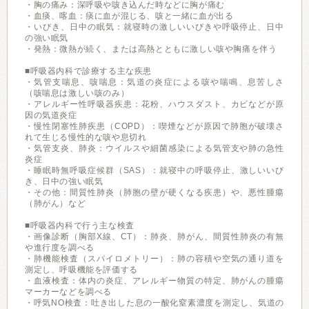
・胸の痛み：深呼吸や咳き込んだ時などに胸が痛む
・血痰、喀血：痰に血が混じる、咳と一緒に血が出る
・いびき、日中の眠気：就寝時の激しいいびきや呼吸停止、日中
の強い眠気
・発熱：微熱が続く、または高熱とともに激しい咳や胸痛を伴う
■呼吸器内科で診療する主な疾患
・気管支喘息、咳喘息：気道の炎症による咳や喘鳴、息苦しさ
（咳喘息は激しい咳のみ）
・アレルギー性呼吸器疾患：花粉、ハウスダスト、カビなどが原
因の気道炎症
・慢性閉塞性肺疾患（COPD）：喫煙などが原因で肺胞が破壊さ
れて生じる慢性的な咳や息切れ
・気管支炎、肺炎：ウイルスや細菌感染による気管支や肺の急性
炎症
・睡眠時無呼吸症候群（SAS）：就寝中の呼吸停止、激しいいび
き、日中の強い眠気
・その他：間質性肺炎（肺胞の壁が硬くなる疾患）や、悪性腫瘍
（肺がん）など
■呼吸器内科で行う主な検査
・画像診断（胸部X線、CT）：肺炎、肺がん、間質性肺炎の有無
や進行度を調べる
・肺機能検査（スパイロメトリー）：肺の容積や空気の通り道を
測定し、呼吸機能を評価する
・血液検査：体内の炎症、アレルギー物質の特定、肺がんの腫瘍
マーカーなどを調べる
・呼気NO検査：吐き出した息の一酸化窒素濃度を測定し、気道の