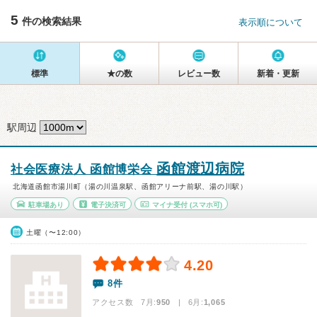
5
件の検索結果
表示順について
標準
★の数
レビュー数
新着・更新
駅周辺
函館渡辺病院
社会医療法人 函館博栄会
北海道函館市湯川町（湯の川温泉駅、函館アリーナ前駅、湯の川駅）
駐車場あり
電子決済可
マイナ受付
(スマホ可)
土曜（〜12:00）
4.20
8件
アクセス数 7月:
950
| 6月:
1,065