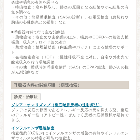
炎症や喘息の有無を調べる
・喀痰検査：痰を採取し、肺炎の原因となる細菌やがん細胞の有
無を調べる
・その他：簡易睡眠検査（SASの診断）、心電図検査（息切れや
胸痛の心臓疾患との鑑別）など
■呼吸器内科で行う主な治療法
・薬物療法：咳止めや去痰薬のほか、喘息やCOPDへの気管支拡
張薬、吸入ステロイド薬の処方
・禁煙治療：禁煙補助薬（内服薬やパッチ）による禁煙のサポー
ト
・在宅酸素療法（HOT）：慢性呼吸不全に対し、自宅や外出先で
酸素吸入を行う環境調整
・その他：睡眠時無呼吸症候群（SAS）のCPAP療法、肺がんの抗
がん剤治療など
呼吸器内科の関連項目（病院検索）
診療・治療法
ゾレア・オマリズマブ（重症喘息患者の注射療法）
ゾレアは炎症の原因であるアレルギー反応の元を抑える薬。重症
のアレルギー性（アトピー性）ぜんそく患者の症状緩和が期待で
きる。
インフルエンザ迅速検査
検査後約30分以内にインフルエンザの感染の有無やインフルエン
ザウィルスの特定が可能な検査法。