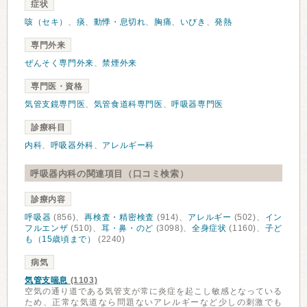
症状
咳（セキ）
、
痰
、
動悸・息切れ
、
胸痛
、
いびき
、
発熱
専門外来
ぜんそく専門外来
、
禁煙外来
専門医・資格
気管支鏡専門医
、
気管食道科専門医
、
呼吸器専門医
診療科目
内科
、
呼吸器外科
、
アレルギー科
呼吸器内科の関連項目（口コミ検索）
診療内容
呼吸器
(856)、
再検査・精密検査
(914)、
アレルギー
(502)、
イン
フルエンザ
(510)、
耳・鼻・のど
(3098)、
全身症状
(1160)、
子ど
も（15歳頃まで）
(2240)
病気
気管支喘息
(1103)
空気の通り道である気管支が常に炎症を起こし敏感となっている
ため、正常な気道なら問題ないアレルギーなど少しの刺激でも