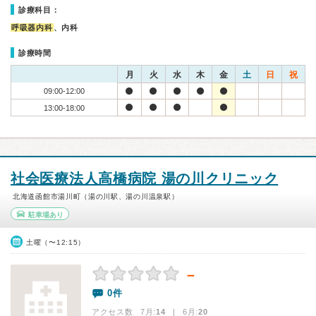
診療科目：
呼吸器内科
、内科
診療時間
月
火
水
木
金
土
日
祝
09:00-12:00
13:00-18:00
社会医療法人高橋病院 湯の川クリニック
北海道函館市湯川町（湯の川駅、湯の川温泉駅）
駐車場あり
土曜（〜12:15）
－
0件
アクセス数 7月:
14
| 6月:
20