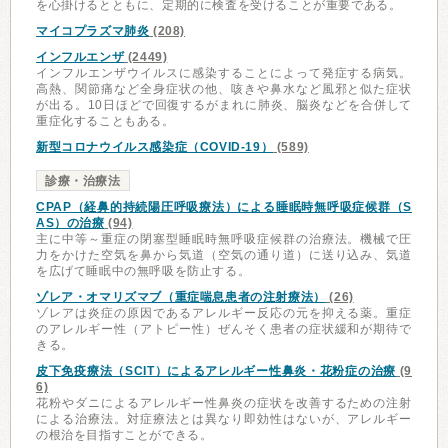
を心掛けるとともに、定期的に検査を受けることが重要である。
マイコプラズマ肺炎
(208)
インフルエンザ
(2449)
インフルエンザウイルスに感染することによって発症する病気。
高熱、関節痛など全身症状の他、咳きや鼻水など風邪と似た症状
が出る。10日ほどで回復するがまれに肺炎、脳炎などを合併して
重症化することもある。
新型コロナウイルス感染症（COVID-19）
(589)
診療・治療法
CPAP（経鼻的持続陽圧呼吸療法）による睡眠時無呼吸症候群（S
AS）の治療
(94)
主に中等～重症の閉塞型睡眠時無呼吸症候群の治療法。機械で圧
力をかけた空気を鼻から気道（空気の通り道）に送り込み、気道
を広げて睡眠中の無呼吸を防止する。
ゾレア・オマリズマブ（重症喘息患者の注射療法）
(26)
ゾレアは炎症の原因であるアレルギー反応の元を抑える薬。重症
のアレルギー性（アトピー性）ぜんそく患者の症状緩和が期待で
きる。
皮下免疫療法（SCIT）によるアレルギー性鼻炎・花粉症の治療
(9
6)
花粉やダニによるアレルギー性鼻炎の症状を改善するための注射
による治療法。対症療法とは異なり即効性はないが、アレルギー
の根治を目指すことができる。