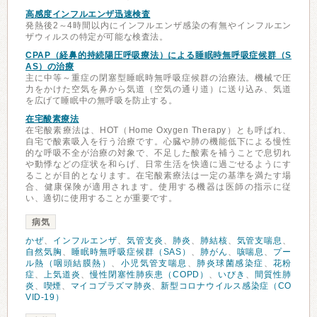
高感度インフルエンザ迅速検査
発熱後2～4時間以内にインフルエンザ感染の有無やインフルエン
ザウィルスの特定が可能な検査法。
CPAP（経鼻的持続陽圧呼吸療法）による睡眠時無呼吸症候群（S
AS）の治療
主に中等～重症の閉塞型睡眠時無呼吸症候群の治療法。機械で圧
力をかけた空気を鼻から気道（空気の通り道）に送り込み、気道
を広げて睡眠中の無呼吸を防止する。
在宅酸素療法
在宅酸素療法は、HOT（Home Oxygen Therapy）とも呼ばれ、
自宅で酸素吸入を行う治療です。心臓や肺の機能低下による慢性
的な呼吸不全が治療の対象で、不足した酸素を補うことで息切れ
や動悸などの症状を和らげ、日常生活を快適に過ごせるようにす
ることが目的となります。在宅酸素療法は一定の基準を満たす場
合、健康保険が適用されます。使用する機器は医師の指示に従
い、適切に使用することが重要です。
病気
かぜ
、
インフルエンザ
、
気管支炎
、
肺炎
、
肺結核
、
気管支喘息
、
自然気胸
、
睡眠時無呼吸症候群（SAS）
、
肺がん
、
咳喘息
、
プー
ル熱（咽頭結膜熱）
、
小児気管支喘息
、
肺炎球菌感染症
、
花粉
症
、
上気道炎
、
慢性閉塞性肺疾患（COPD）
、
いびき
、
間質性肺
炎
、
喫煙
、
マイコプラズマ肺炎
、
新型コロナウイルス感染症（CO
VID-19）