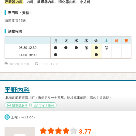
呼吸器内科
、内科、循環器内科、消化器内科、小児科
専門医・資格：
循環器専門医
診療時間
月
火
水
木
金
土
日
祝
08:30-12:30
14:00-18:00
08:30-12:00
09:00-12:00
平野内科
北海道函館市湯川町（函館アリーナ前駅、駒場車庫前駅、湯の川温泉駅）
駐車場あり
マイナ受付
土曜（〜12:00）
3.77