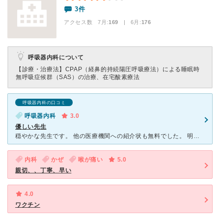
3件
アクセス数 7月:
169
| 6月:
176
呼吸器内科について
【診療・治療法】
CPAP（経鼻的持続陽圧呼吸療法）による睡眠時
無呼吸症候群（SAS）の治療、在宅酸素療法
呼吸器内科の口コミ
呼吸器内科
3.0
優しい先生
穏やかな先生です。 他の医療機関への紹介状も無料でした。 明るくて親切な先生だと思います。 CTがあるのは患者としては助かります。 質問がある時に電話をお願いすると忙しい中でも
内科
かぜ
喉が痛い
5.0
親切、、丁寧、早い
4.0
ワクチン