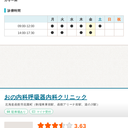
ルギー科
診療時間
月
火
水
木
金
土
日
祝
09:00-12:00
14:00-17:30
おの内科呼吸器内科クリニック
北海道函館市花園町（駒場車庫前駅、函館アリーナ前駅、湯の川駅）
駐車場あり
マイナ受付
3.63