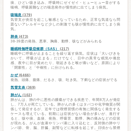
痰、ひどい咳き込み、呼吸時にゼイゼイ・ヒューヒュー音がする
喘鳴、呼吸困難などの喘息発作が慢性的に出てしまう病気。
咳喘息
(379)
気管支が炎症を起こし敏感となっているため、正常な気道なら問
題ないアレルギーなど少しの刺激でも咳が慢性的に出てしまう病
気。
肺炎
(473)
38-39度の発熱、悪寒、胸痛、動悸、咳などがみられる
睡眠時無呼吸症候群（SAS）
(217)
睡眠中に呼吸が止まることを繰り返す病気。症状は「大いびきを
かいて、呼吸が止まる」だけでなく、日中の異常な眠気や倦怠
感、夜中に目が覚めたり、朝起きると喉が痛いなど。原因により
「閉塞性」と「中枢性」に分けられる。
かぜ
(6466)
発熱、頭痛、腹痛、だるさ、咳、吐き気、下痢などの症状がでる
気管支炎
(369)
肺がん
(102)
肺がんは、肺の中に悪性の腫瘍ができる疾患で、年間8万人が発症
し、7万人が死亡している。肺がんの多くはタバコや化学物質が関
係して発症するが、近年では喫煙習慣の有無に関係なく発生する
ケースも増えている。初期には症状がない場合が多いが、進行す
ると、咳や痰、血痰、発熱、呼吸苦、動悸、胸の痛みなどの症状
が現れる。がんが血液やリンパ液に入り込むと、反対側の肺やリ
ンパ節、骨、脳、肝臓、副腎などに転移を起こす。日頃から禁煙