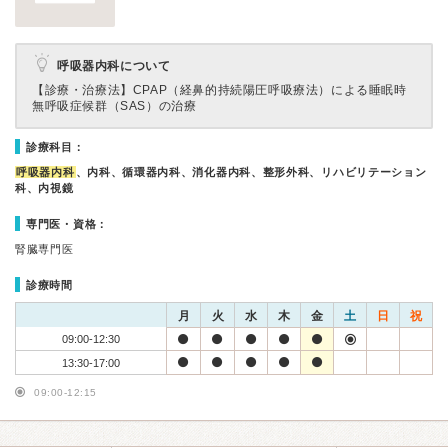
呼吸器内科について
【診療・治療法】
CPAP（経鼻的持続陽圧呼吸療法）による睡眠時
無呼吸症候群（SAS）の治療
診療科目：
呼吸器内科
、内科、循環器内科、消化器内科、整形外科、リハビリテーション
科、内視鏡
専門医・資格：
腎臓専門医
診療時間
月
火
水
木
金
土
日
祝
09:00-12:30
13:30-17:00
09:00-12:15