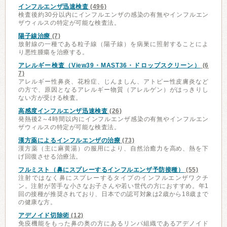
インフルエンザ迅速検査
(496)
検査後約30分以内にインフルエンザの感染の有無やインフルエン
ザウィルスの特定が可能な検査法。
陽子線治療
(7)
放射線の一種である粒子線（陽子線）を病巣に照射することによ
り悪性腫瘍を治療する。
アレルギー検査（View39・MAST36・ドロップスクリーン）
(6
7)
アレルギー性鼻炎、花粉症、じんましん、アトピー性皮膚炎など
の方で、原因となるアレルギー物質（アレルゲン）がはっきりし
ない方が受ける検査。
高感度インフルエンザ迅速検査
(26)
発熱後2～4時間以内にインフルエンザ感染の有無やインフルエン
ザウィルスの特定が可能な検査法。
漢方薬によるインフルエンザの治療
(73)
漢方薬（主に麻黄湯）の服用により、自然治癒力を高め、熱を下
げ回復させる治療法。
フルミスト（鼻にスプレーするインフルエンザ予防接種）
(55)
注射ではなく鼻にスプレーするタイプのインフルエンザワクチ
ン。注射が苦手な小さなお子さんや若い世代の方におすすめ。年1
回の接種が推奨されており、日本での認可対象は2歳から18歳まで
の健康な方。
アデノイド切除術
(12)
免疫機能をもった鼻の奥の方にあるリンパ組織であるアデノイド