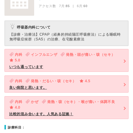
アクセス数 7月:
85
| 6月:
60
呼吸器内科について
【診療・治療法】
CPAP（経鼻的持続陽圧呼吸療法）による睡眠時
無呼吸症候群（SAS）の治療、在宅酸素療法
内科
インフルエンザ
発熱・頭が痛い・咳（セキ）
5.0
いつも通っています
内科
発熱・だるい・咳（セキ）
4.5
良い病院と思います。
内科
かぜ
発熱・咳（セキ）・喉が痛い・体調不良
4.0
比較的混み合います。人気ある証拠！
診療科目：