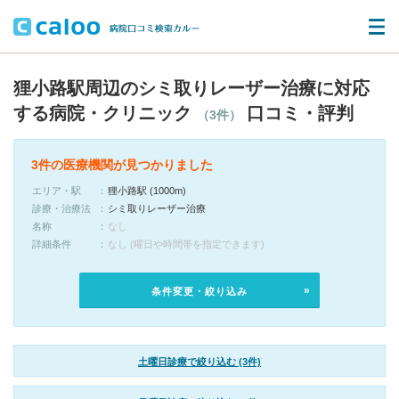
狸小路駅周辺のシミ取りレーザー治療に対応
する病院・クリニック
口コミ・評判
（3件）
3件の医療機関が見つかりました
エリア・駅
狸小路駅 (1000m)
診療・治療法
シミ取りレーザー治療
名称
なし
詳細条件
なし (曜日や時間帯を指定できます)
条件変更・絞り込み
土曜日診療で絞り込む (3件)