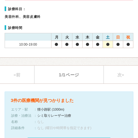
診療科目：
美容外科、美容皮膚科
診療時間
月
火
水
木
金
土
日
祝
10:00-19:00
«前
1/1ページ
次»
3件の医療機関が見つかりました
エリア・駅
狸小路駅 (1000m)
診療・治療法
シミ取りレーザー治療
名称
なし
詳細条件
なし (曜日や時間帯を指定できます)