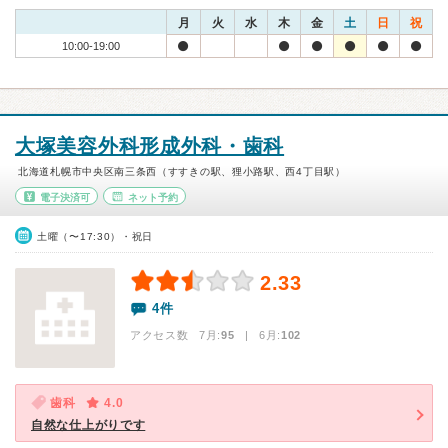
月
火
水
木
金
土
日
祝
10:00-19:00
大塚美容外科形成外科・歯科
北海道札幌市中央区南三条西（すすきの駅、狸小路駅、西4丁目駅）
電子決済可
ネット予約
土曜（〜17:30）・祝日
2.33
4件
アクセス数 7月:
95
| 6月:
102
歯科
4.0
自然な仕上がりです