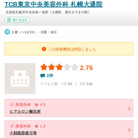
TCB東京中央美容外科 札幌大通院
北海道札幌市中央区南一条西（大通駅、豊水すすきの駅）
電子決済可
土曜（〜19:00）・日曜・祝日
この医療機関は閉院しました
2.75
2件
アクセス数 7月:
86
| 6月:
126
美容外科
4.5
ヒアルロン酸注射
美容外科
1.0
小顔脂肪吸引等