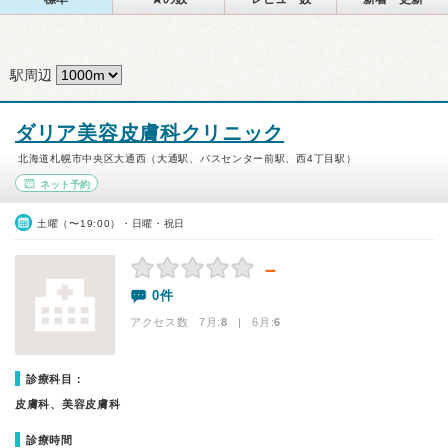
駅周辺
ダリア美容皮膚科クリニック
北海道札幌市中央区大通西（大通駅、バスセンター前駅、西4丁目駅）
ネット予約
土曜（〜19:00）・日曜・祝日
－
0件
アクセス数 7月:
8
| 6月:
6
診療科目：
皮膚科、美容皮膚科
診療時間