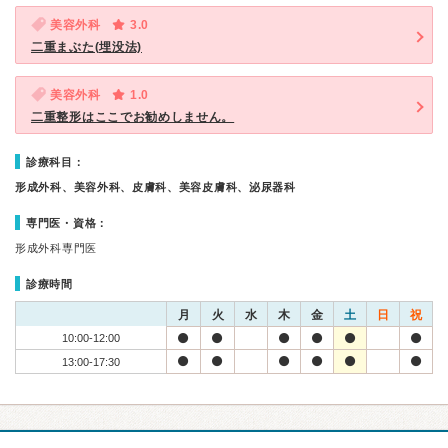
美容外科
3.0
二重まぶた(埋没法)
美容外科
1.0
二重整形はここでお勧めしません。
診療科目：
形成外科、美容外科、皮膚科、美容皮膚科、泌尿器科
専門医・資格：
形成外科専門医
診療時間
月
火
水
木
金
土
日
祝
10:00-12:00
13:00-17:30