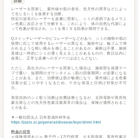
詳細
レーザーを照射し、紫外線や肌の老化、先天性の異常などによっ
て生じるシミを改善する治療。
特定の波長のレーザーを皮膚に照射し、シミの原因であるメラニ
ン色素に反応させて分解する。これにより、体の自然な代謝によ
って色素が排出され、シミを薄くする効果が期待できる。
Qスイッチレーザーやピコレーザーなどがあり、シミの種類や肌の
状態に応じて使用するレーザーが異なる。施術中は、輪ゴムで弾
かれるような軽い痛みを感じることがあるが、麻酔は不要。施術
直後は一時的にシミが濃く見えることがあるものの、数日以内に
改善し、正常な皮膚へのダメージはほとんどない。
ただし、高出力のレーザーを照射した場合は、施術部を保護テー
プで覆い、短期間のダウンタイム（肌の回復期間）が必要になる
ことがある。また、治療後は肌が敏感になり、紫外線による色素
沈着が起こりやすくなるため、十分な保湿と日焼け対策が不可
欠。
美容目的のシミ取り治療は自費診療となるが、太田母斑や異所性
蒙古斑などの先天性色素沈着異常の場合は、保険が適用されるこ
とがある。
▼一般社団法人 日本形成外科学会
https://jsprs.or.jp/general/disease/biyo/shimi.html
料金の目安
≪保険適用あり≫ 数千円～1万円程度 ※太田母斑、異所性蒙古