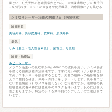
斑といった先天性の色素異常疾患のみ。 ≪保険適用なし≫ 数千円
～5万円程度 ※シミの大きさや使用機器、治療回数により異なる
シミ取りレーザー治療の関連項目（病院検索）
診療科目
美容外科
、
美容皮膚科
、
皮膚科
、
形成外科
病気
しみ（肝斑・老人性色素斑）
、
蒙古斑
、
母斑症
診療・治療法
ルビーレーザー
メラニン色素への吸収率が高い694nmの波長を用い、シミやあざ
を整える自由診療の治療法です。非常に短い時間（ナノ秒単位）
で高いエネルギーを照射することで、周囲の組織への熱影響を抑
えつつ標的を砕き、体外への排出をサポートします。肌を傷つけ
ない非侵襲的（針やメスを使わない）な治療ですが、照射後の炎
症後色素沈着や稀に脱色素等のリスクも伴います。反応には個人
差がありますが、特定のシミを効率的にケアしたい方に選ばれて
います。