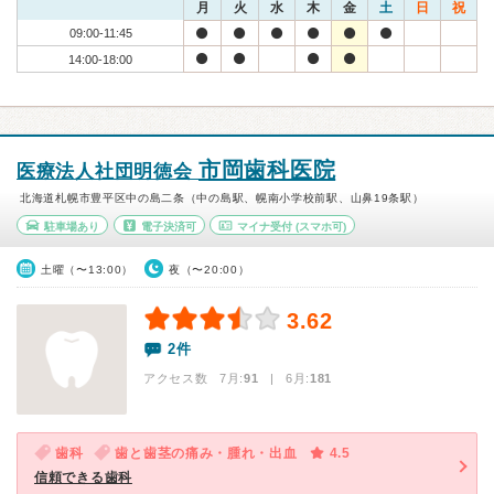
月
火
水
木
金
土
日
祝
09:00-11:45
14:00-18:00
市岡歯科医院
医療法人社団明徳会
北海道札幌市豊平区中の島二条（中の島駅、幌南小学校前駅、山鼻19条駅）
駐車場あり
電子決済可
マイナ受付
(スマホ可)
土曜（〜13:00）
夜（〜20:00）
3.62
2件
アクセス数 7月:
91
| 6月:
181
歯科
歯と歯茎の痛み・腫れ・出血
4.5
信頼できる歯科