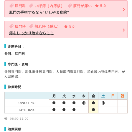
肛門科
いぼ痔（内痔核）
肛門が痛い
5.0
肛門の手術するなら"いしやま病院"
肛門科
切れ痔（裂肛）
5.0
痔をしっかり治すならここ
診療科目：
外科、肛門科
専門医・資格：
外科専門医、消化器外科専門医、大腸肛門病専門医、消化器内視鏡専門医、が
ん治療認…
診療時間
月
火
水
木
金
土
日
祝
09:00-11:30
13:30-16:00
08:00-11:00
治療実績