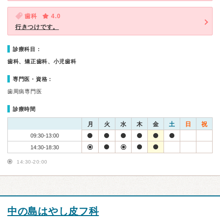
歯科
4.0
行きつけです。
診療科目：
歯科、矯正歯科、小児歯科
専門医・資格：
歯周病専門医
診療時間
月
火
水
木
金
土
日
祝
09:30-13:00
14:30-18:30
14:30-20:00
中の島はやし皮フ科