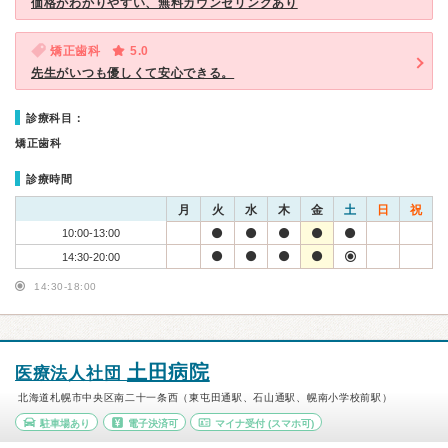
価格がわかりやすい、無料カウンセリングあり
矯正歯科
5.0
先生がいつも優しくて安心できる。
診療科目：
矯正歯科
診療時間
月
火
水
木
金
土
日
祝
10:00-13:00
14:30-20:00
14:30-18:00
土田病院
医療法人社団
北海道札幌市中央区南二十一条西（東屯田通駅、石山通駅、幌南小学校前駅）
駐車場あり
電子決済可
マイナ受付
(スマホ可)