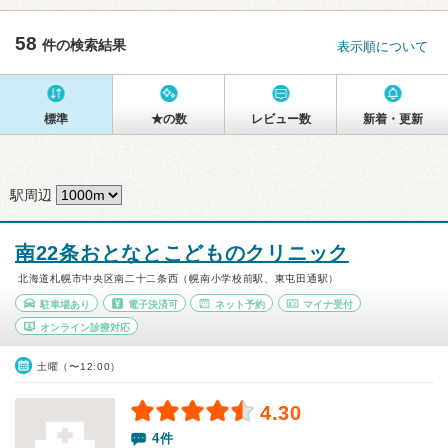
58
件の検索結果
表示順について
標準
★の数
レビュー数
新着・更新
駅周辺
南22条おとなとこどものクリニック
北海道札幌市中央区南二十二条西（幌南小学校前駅、東屯田通駅）
駐車場あり
電子決済可
ネット予約
マイナ受付
オンライン診療対応
土曜（〜12:00）
4.30
4件