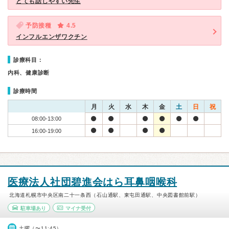
とても話しやすい先生
予防接種
4.5
インフルエンザワクチン
診療科目：
内科、健康診断
診療時間
月
火
水
木
金
土
日
祝
08:00-13:00
16:00-19:00
医療法人社団碧進会はら耳鼻咽喉科
北海道札幌市中央区南二十一条西（石山通駅、東屯田通駅、中央図書館前駅）
駐車場あり
マイナ受付
土曜（〜11:45）