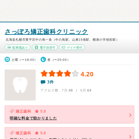
さっぽろ矯正歯科クリニック
北海道札幌市豊平区中の島一条（中の島駅、山鼻19条駅、幌南小学校前駅）
駐車場あり
電子決済可
マイナ受付
土曜（〜18:00）
夜（〜20:00）
4.20
3件
アクセス数 7月:
48
| 6月:
64
矯正歯科
5.0
明確な料金で助かりました
矯正歯科
5.0