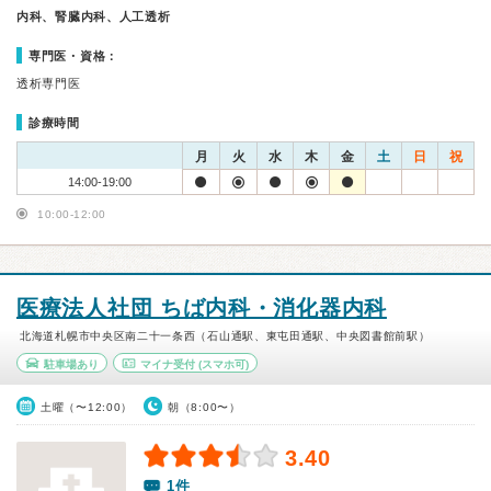
内科、腎臓内科、人工透析
専門医・資格：
透析専門医
診療時間
月
火
水
木
金
土
日
祝
14:00-19:00
10:00-12:00
医療法人社団 ちば内科・消化器内科
北海道札幌市中央区南二十一条西（石山通駅、東屯田通駅、中央図書館前駅）
駐車場あり
マイナ受付
(スマホ可)
土曜（〜12:00）
朝（8:00〜）
3.40
1件