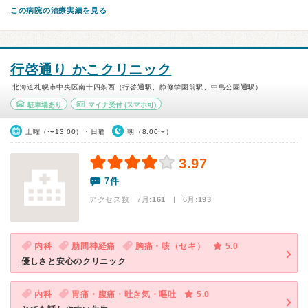
この病院の治療実績を見る
行啓通り かこクリニック
北海道札幌市中央区南十四条西（行啓通駅、静修学園前駅、中島公園通駅）
駐車場あり
マイナ受付
(スマホ可)
土曜（〜13:00）・日曜
朝（8:00〜）
3.97
7件
アクセス数 7月:
161
| 6月:
193
内科
肋間神経痛
胸痛・咳（セキ）
5.0
優しさと安心のクリニック
内科
胃痛・腹痛・吐き気・嘔吐
5.0