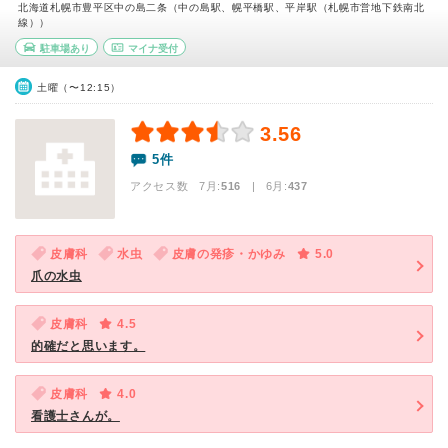
北海道札幌市豊平区中の島二条（中の島駅、幌平橋駅、平岸駅（札幌市営地下鉄南北
線））
駐車場あり
マイナ受付
土曜（〜12:15）
3.56
5件
アクセス数 7月:
516
| 6月:
437
皮膚科
水虫
皮膚の発疹・かゆみ
5.0
爪の水虫
皮膚科
4.5
的確だと思います。
皮膚科
4.0
看護士さんが。