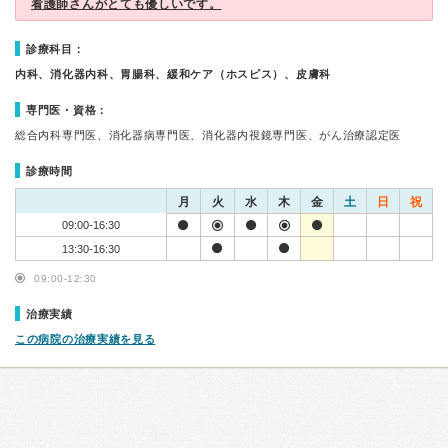
看護師さんがとても優しいです。
診療科目：
内科、消化器内科、胃腸科、緩和ケア（ホスピス）、皮膚科
専門医・資格：
総合内科専門医、消化器病専門医、消化器内視鏡専門医、がん治療認定医
診療時間
月
火
水
木
金
土
日
祝
09:00-16:30
13:30-16:30
09:00-12:30
治療実績
この病院の治療実績を見る