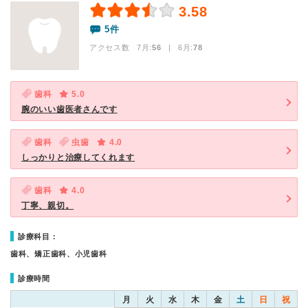
3.58
5件
アクセス数 7月:
56
| 6月:
78
歯科
5.0
腕のいい歯医者さんです
歯科
虫歯
4.0
しっかりと治療してくれます
歯科
4.0
丁寧、親切。
診療科目：
歯科、矯正歯科、小児歯科
診療時間
月
火
水
木
金
土
日
祝