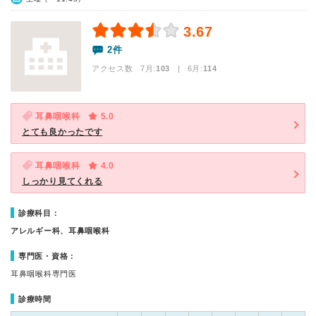
3.67
2件
アクセス数 7月:
103
| 6月:
114
耳鼻咽喉科
5.0
とても良かったです
耳鼻咽喉科
4.0
しっかり見てくれる
診療科目：
アレルギー科、耳鼻咽喉科
専門医・資格：
耳鼻咽喉科専門医
診療時間