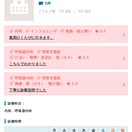
5件
アクセス数 7月:
111
| 6月:
112
内科
インフルエンザ
発熱・頭が痛い
5.0
風邪ひくたびに行きます。
呼吸器内科
気管支喘息
だるい・動悸・息切れ・咳（セキ）
5.0
こちらでわかりました
呼吸器内科
気管支喘息
胸痛・咳（セキ）・喉が痛い
5.0
丁寧な診断説明でした
診療科目：
内科、呼吸器内科
診療時間
月
火
水
木
金
土
日
祝