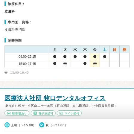
診療科目：
皮膚科
専門医・資格：
皮膚科専門医
診療時間
月
火
水
木
金
土
日
祝
09:00-12:15
15:00-17:45
15:00-18:45
医療法人社団 牧口デンタルオフィス
北海道札幌市中央区南二十一条西（石山通駅、東屯田通駅、中央図書館前駅）
駐車場あり
電子決済可
マイナ受付
土曜（〜15:00）
夜（〜21:00）