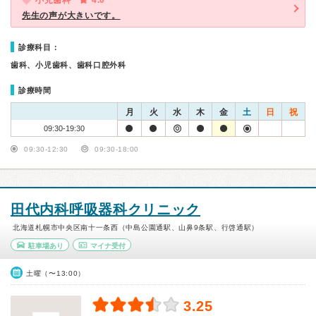
小児歯科
4.0
先生の声が大きいです。
診療科目：
歯科、小児歯科、歯科口腔外科
診療時間
月
火
水
木
金
土
日
祝
09:30-19:30
09:30-12:30
09:30-18:00
田代内科呼吸器科クリニック
北海道札幌市中央区南十一条西（中島公園通駅、山鼻9条駅、行啓通駅）
駐車場あり
マイナ受付
土曜（〜13:00）
3.25