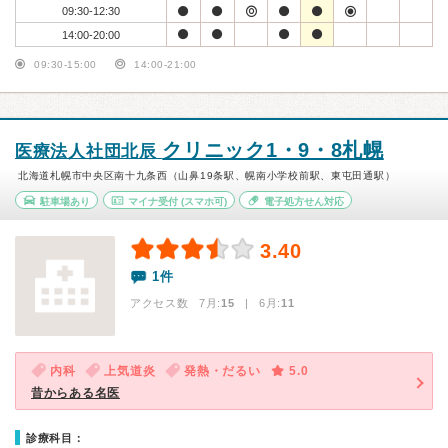
09:30-12:30
14:00-20:00
09:30-15:00
14:00-21:00
クリニック1・9・8札幌
医療法人社団北辰
北海道札幌市中央区南十九条西（山鼻19条駅、幌南小学校前駅、東屯田通駅）
駐車場あり
マイナ受付
(スマホ可)
電子処方せん対応
3.40
1件
アクセス数 7月:
15
| 6月:
11
内科
上気道炎
発熱・だるい
5.0
昔からある名医
診療科目：