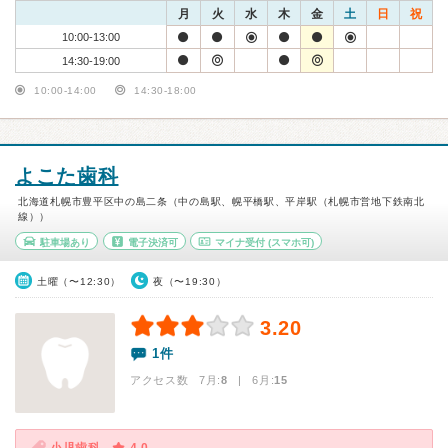
月
火
水
木
金
土
日
祝
10:00-13:00
14:30-19:00
10:00-14:00
14:30-18:00
よこた歯科
北海道札幌市豊平区中の島二条（中の島駅、幌平橋駅、平岸駅（札幌市営地下鉄南北
線））
駐車場あり
電子決済可
マイナ受付
(スマホ可)
土曜（〜12:30）
夜（〜19:30）
3.20
1件
アクセス数 7月:
8
| 6月:
15