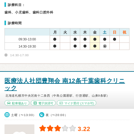
診療科目：
歯科、小児歯科、歯科口腔外科
診療時間
月
火
水
木
金
土
日
祝
09:30-13:00
14:30-19:30
14:30-17:00
医療法人社団豊翔会 南12条千葉歯科クリニ
ック
北海道札幌市中央区南十二条西（中島公園通駅、行啓通駅、山鼻9条駅）
駐車場あり
電子決済可
マイナ受付
(スマホ可)
土曜（〜13:00）
夜（〜20:00）
3.22