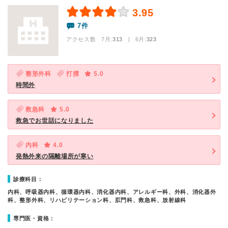
3.95
7件
アクセス数 7月:
313
| 6月:
323
整形外科
打撲
5.0
時間外
救急科
5.0
救急でお世話になりました
内科
4.0
発熱外来の隔離場所が寒い
診療科目：
内科、呼吸器内科、循環器内科、消化器内科、アレルギー科、外科、消化器外
科、整形外科、リハビリテーション科、肛門科、救急科、放射線科
専門医・資格：