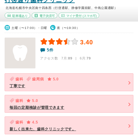
行啓通り歯科クリニック
北海道札幌市中央区南十四条西（行啓通駅、静修学園前駅、中島公園通駅）
駐車場あり
電子決済可
マイナ受付
(スマホ可)
土曜（〜17:00）・日曜
夜（〜19:30）
3.40
5件
アクセス数 7月:
89
| 6月:
79
歯科
歯周病
5.0
丁寧です
歯科
5.0
毎回の定期検診が管理できます
歯科
4.5
新しく出来た、歯科クリニックです。