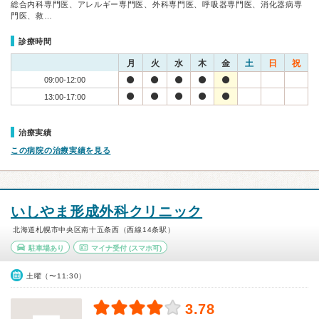
総合内科専門医、アレルギー専門医、外科専門医、呼吸器専門医、消化器病専
門医、救…
診療時間
月
火
水
木
金
土
日
祝
09:00-12:00
13:00-17:00
治療実績
この病院の治療実績を見る
いしやま形成外科クリニック
北海道札幌市中央区南十五条西（西線14条駅）
駐車場あり
マイナ受付
(スマホ可)
土曜（〜11:30）
3.78