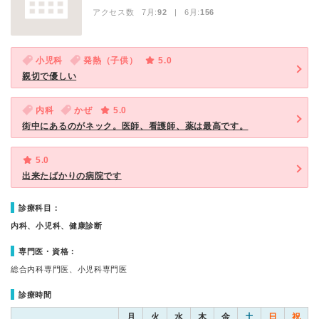
アクセス数 7月:
92
| 6月:
156
小児科
発熱（子供）
5.0
親切で優しい
内科
かぜ
5.0
街中にあるのがネック。医師、看護師、薬は最高です。
5.0
出来たばかりの病院です
診療科目：
内科、小児科、健康診断
専門医・資格：
総合内科専門医、小児科専門医
診療時間
月
火
水
木
金
土
日
祝