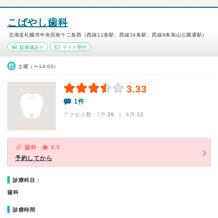
こばやし歯科
北海道札幌市中央区南十二条西（西線11条駅、西線14条駅、西線9条旭山公園通駅）
駐車場あり
マイナ受付
土曜（〜14:00）
3.33
1件
アクセス数 7月:
26
| 6月:
12
歯科
4.5
予約してから
診療科目：
歯科
診療時間