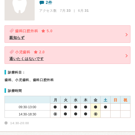
2件
アクセス数 7月:
33
| 6月:
31
歯科口腔外科
5.0
親知らず
小児歯科
2.0
通いたくはないです
診療科目：
歯科、小児歯科、歯科口腔外科
診療時間
月
火
水
木
金
土
日
祝
09:30-13:00
14:30-18:30
14:30-20:00