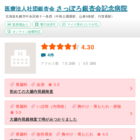
さっぽろ銀杏会記念病院
医療法人社団銀杏会
北海道札幌市中央区南十一条西（中島公園通駅、山鼻9条駅、行啓通駅）
駐車場あり
電子決済可
マイナ受付
(スマホ可)
オンライン診療対応
4.30
4件
アクセス数 7月:
205
| 6月:
205
胃腸科
血便
5.0
初めての大腸内視鏡検査
胃腸科
いぼ痔（内痔核）
胸やけ・胃もたれ・便秘
5.0
大腸内視鏡検査で痔がみつかりました
胃腸科
急性胃炎
胸やけ・胃もたれ
4.5