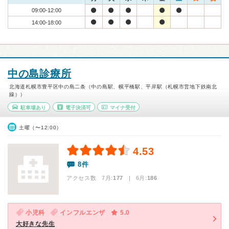
09:00-12:00
14:00-18:00
中の島診療所
北海道札幌市豊平区中の島二条（中の島駅、幌平橋駅、平岸駅（札幌市営地下鉄南北
線））
駐車場あり
電子決済可
マイナ受付
土曜（〜12:00）
4.53
8件
アクセス数 7月:
177
| 6月:
186
小児科
インフルエンザ
5.0
大好きな先生