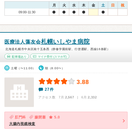
月
火
水
木
金
土
日
祝
09:00-11:30
札幌いしやま病院
医療法人藻友会
北海道札幌市中央区南十五条西（静修学園前駅、行啓通駅、西線16条駅）
駐車場あり
マイナ受付
(スマホ可)
土曜（〜11:00）
朝（8:00〜）
3.88
27件
アクセス数 7月:
2,567
| 6月:
2,332
肛門科
腸閉塞
5.0
大腸内視鏡検査